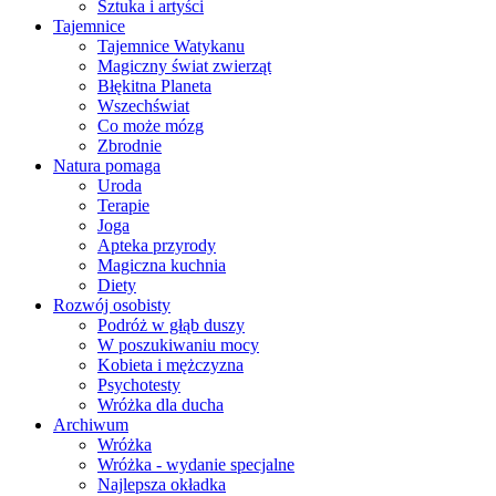
Sztuka i artyści
Tajemnice
Tajemnice Watykanu
Magiczny świat zwierząt
Błękitna Planeta
Wszechświat
Co może mózg
Zbrodnie
Natura pomaga
Uroda
Terapie
Joga
Apteka przyrody
Magiczna kuchnia
Diety
Rozwój osobisty
Podróż w głąb duszy
W poszukiwaniu mocy
Kobieta i mężczyzna
Psychotesty
Wróżka dla ducha
Archiwum
Wróżka
Wróżka - wydanie specjalne
Najlepsza okładka