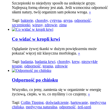
Szczepionki to niejedyny sposób na uniknięcie grypy.
Najlepszą formą obrony jest atak. Jeśli wzmocnisz odporność
siłami natury, twój organizm sam pokona wroga.
»
Tagi:
bakterie,
choroby,
cytryna,
grypa,
odporność,
szczepionki,
wirusy,
zdrowie,
zima
Co widać w kropli krwi
Oglądanie żywej tkanki w dużym powiększeniu może
pokazać więcej niż klasyczna morfologia.
»
Tagi:
badania,
badania krwi,
choroby,
krew,
niezwykłe
terapie,
odporność,
terapia,
zdrowie
Odporność po chińsku
Wszystko, co jemy, zamienia się w organizmie w energię
życiową, ciepło, w to, co myślimy i co czujemy.
»
Tagi:
Collin Tipping,
doświadczenie,
hartowanie,
medycyna
chińska,
medycyna naturalna,
odporność,
żeń-szeń