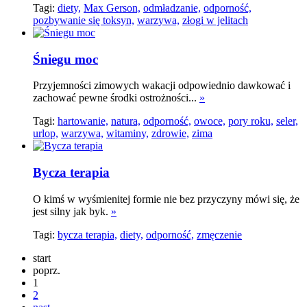
Tagi:
diety,
Max Gerson,
odmładzanie,
odporność,
pozbywanie się toksyn,
warzywa,
złogi w jelitach
Śniegu moc
Przyjemności zimowych wakacji odpowiednio dawkować i
zachować pewne środki ostrożności...
»
Tagi:
hartowanie,
natura,
odporność,
owoce,
pory roku,
seler,
urlop,
warzywa,
witaminy,
zdrowie,
zima
Bycza terapia
O kimś w wyśmienitej formie nie bez przyczyny mówi się, że
jest silny jak byk.
»
Tagi:
bycza terapia,
diety,
odporność,
zmęczenie
start
poprz.
1
2