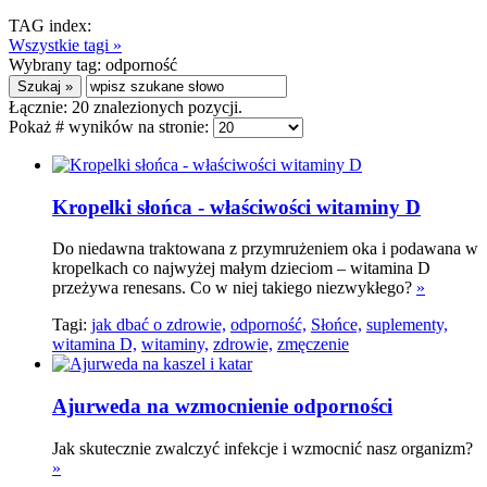
TAG index:
Wszystkie tagi »
Wybrany tag:
odporność
Łącznie:
20
znalezionych pozycji.
Pokaż # wyników na stronie:
Kropelki słońca - właściwości witaminy D
Do niedawna traktowana z przymrużeniem oka i podawana w
kropelkach co najwyżej małym dzieciom – witamina D
przeżywa renesans. Co w niej takiego niezwykłego?
»
Tagi:
jak dbać o zdrowie,
odporność,
Słońce,
suplementy,
witamina D,
witaminy,
zdrowie,
zmęczenie
Ajurweda na wzmocnienie odporności
Jak skutecznie zwalczyć infekcje i wzmocnić nasz organizm?
»