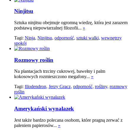
Ninjitsu
Sztuka ninjitsu obejmuje ogromną wiedzę, która jest zarazem
podstawą niepowtarzalnej filozofii...
»
Tagi:
Ninja,
Ninjitsu,
odporność,
sztuki walki,
wewnętrzy
spokój
Rozmowy roślin
Na plantacjach trzciny cukrowej, bawełny i palm
kokosowych rozmieszczono megafony...
»
Tagi:
filodendron,
Jerzy Gracz,
odporność,
rośliny,
rozmowy
roślin
Amerykański wynalazek
Jest także bardzo polecana osobom, które pragną zerwać z
paleniem papierosów...
»