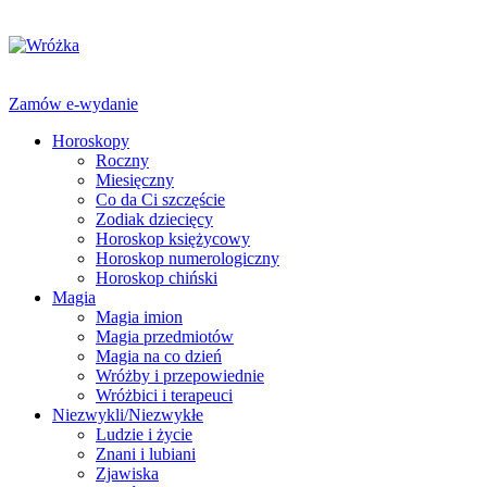
Zamów e-wydanie
Horoskopy
Roczny
Miesięczny
Co da Ci szczęście
Zodiak dziecięcy
Horoskop księżycowy
Horoskop numerologiczny
Horoskop chiński
Magia
Magia imion
Magia przedmiotów
Magia na co dzień
Wróżby i przepowiednie
Wróżbici i terapeuci
Niezwykli/Niezwykłe
Ludzie i życie
Znani i lubiani
Zjawiska