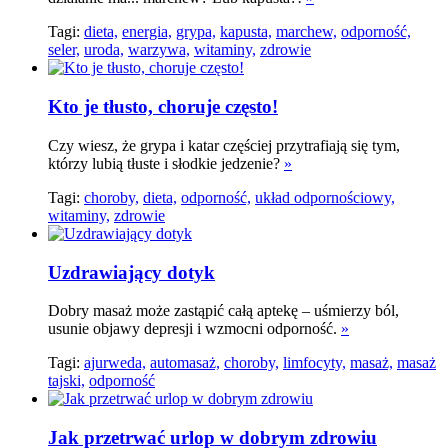
Tagi:
dieta,
energia,
grypa,
kapusta,
marchew,
odporność,
seler,
uroda,
warzywa,
witaminy,
zdrowie
Kto je tłusto, choruje często!
Czy wiesz, że grypa i katar częściej przytrafiają się tym,
którzy lubią tłuste i słodkie jedzenie?
»
Tagi:
choroby,
dieta,
odporność,
układ odpornościowy,
witaminy,
zdrowie
Uzdrawiający dotyk
Dobry masaż może zastąpić całą aptekę – uśmierzy ból,
usunie objawy depresji i wzmocni odporność.
»
Tagi:
ajurweda,
automasaż,
choroby,
limfocyty,
masaż,
masaż
tajski,
odporność
Jak przetrwać urlop w dobrym zdrowiu