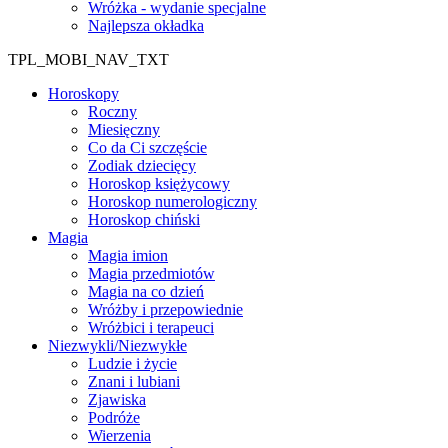
Wróżka - wydanie specjalne
Najlepsza okładka
TPL_MOBI_NAV_TXT
Horoskopy
Roczny
Miesięczny
Co da Ci szczęście
Zodiak dziecięcy
Horoskop księżycowy
Horoskop numerologiczny
Horoskop chiński
Magia
Magia imion
Magia przedmiotów
Magia na co dzień
Wróżby i przepowiednie
Wróżbici i terapeuci
Niezwykli/Niezwykłe
Ludzie i życie
Znani i lubiani
Zjawiska
Podróże
Wierzenia