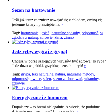
Sezon na hartowanie
Jeśli już teraz zaczniesz oswajać się z chłodem, ominą cię
jesienne katary i przeziębienia.
»
Tagi:
hartowanie,
jesień,
naturalne sposoby,
odporność,
w
zgodzie z naturą,
zdrowie,
zima,
zimno
Jedz ryby, wygraj z grypą!
Chcesz w porze szalejących wirusów być zdrowa jak ryba?
Jedz dużo wątróbki, grzybów, czosnku i ryb!
»
Tagi:
grypa,
leki naturalne,
natura,
naturalne metody,
odporność,
owoce,
selen,
sezon zachorowań,
witaminy,
zdrowie
Energetycznie i z humorem
Dopalacze – to brzmi nielegalnie. A wiecie, że podobne
działanie ma... marchew? Lub kapusta?!
»