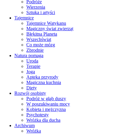
Podróże
Wierzenia
Sztuka i artyści
Tajemnice
Tajemnice Watykanu
Magiczny świat zwierząt
Błękitna Planeta
Wszechświat
Co może mózg
Zbrodnie
Natura pomaga
Uroda
Terapie
Joga
Apteka przyrody
Magiczna kuchnia
Diety
Rozwój osobisty
Podróż w głąb duszy
W poszukiwaniu mocy
Kobieta i mężczyzna
Psychotesty
Wróżka dla ducha
Archiwum
Wróżka