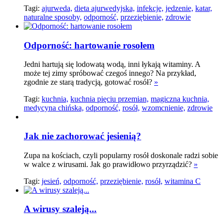
Tagi:
ajurweda,
dieta ajurwedyjska,
infekcje,
jedzenie,
katar,
naturalne sposoby,
odporność,
przeziębienie,
zdrowie
Odporność: hartowanie rosołem
Jedni hartują się lodowatą wodą, inni łykają witaminy. A
może tej zimy spróbować czegoś innego? Na przykład,
zgodnie ze starą tradycją, gotować rosół?
»
Tagi:
kuchnia,
kuchnia pięciu przemian,
magiczna kuchnia,
medycyna chińska,
odporność,
rosół,
wzomcnienie,
zdrowie
Jak nie zachorować jesienią?
Zupa na kościach, czyli popularny rosół doskonale radzi sobie
w walce z wirusami. Jak go prawidłowo przyrządzić?
»
Tagi:
jesień,
odporność,
przeziębienie,
rosół,
witamina C
A wirusy szaleją...