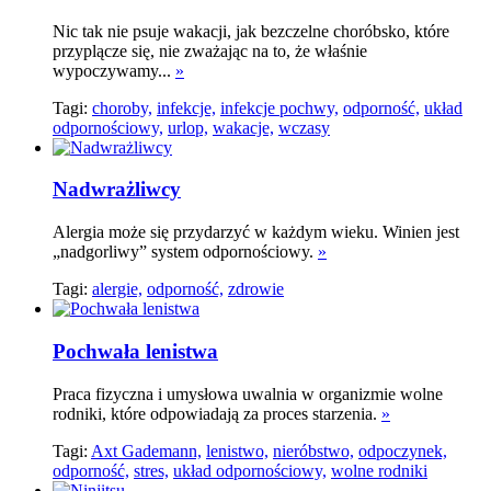
Nic tak nie psuje wakacji, jak bezczelne choróbsko, które
przyplącze się, nie zważając na to, że właśnie
wypoczywamy...
»
Tagi:
choroby,
infekcje,
infekcje pochwy,
odporność,
układ
odpornościowy,
urlop,
wakacje,
wczasy
Nadwrażliwcy
Alergia może się przydarzyć w każdym wieku. Winien jest
„nadgorliwy” system odpornościowy.
»
Tagi:
alergie,
odporność,
zdrowie
Pochwała lenistwa
Praca fizyczna i umysłowa uwalnia w organizmie wolne
rodniki, które odpowiadają za proces starzenia.
»
Tagi:
Axt Gademann,
lenistwo,
nieróbstwo,
odpoczynek,
odporność,
stres,
układ odpornościowy,
wolne rodniki