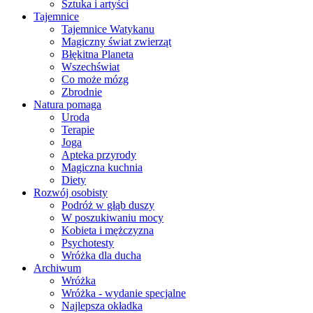
Sztuka i artyści
Tajemnice
Tajemnice Watykanu
Magiczny świat zwierząt
Błękitna Planeta
Wszechświat
Co może mózg
Zbrodnie
Natura pomaga
Uroda
Terapie
Joga
Apteka przyrody
Magiczna kuchnia
Diety
Rozwój osobisty
Podróż w głąb duszy
W poszukiwaniu mocy
Kobieta i mężczyzna
Psychotesty
Wróżka dla ducha
Archiwum
Wróżka
Wróżka - wydanie specjalne
Najlepsza okładka