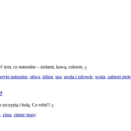
ć tym, co naturalne – ziołami, kawą, cukrem.
»
tyki naturalne,
oliwa,
piling,
spa,
uroda i zdrowie,
woda,
zabiegi piel
ć?
 szczypią i bolą. Co robić?
»
,
zima,
zimne stopy