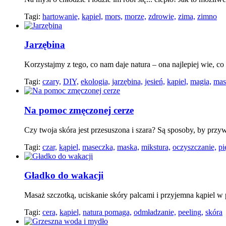
Tagi:
hartowanie,
kąpiel,
mors,
morze,
zdrowie,
zima,
zimno
Jarzębina
Korzystajmy z tego, co nam daje natura – ona najlepiej wie, co
Tagi:
czary,
DIY,
ekologia,
jarzębina,
jesień,
kąpiel,
magia,
mas
Na pomoc zmęczonej cerze
Czy twoja skóra jest przesuszona i szara? Są sposoby, by prz
Tagi:
czar,
kąpiel,
maseczka,
maska,
mikstura,
oczyszczanie,
pi
Gładko do wakacji
Masaż szczotką, uciskanie skóry palcami i przyjemna kąpiel w
Tagi:
cera,
kąpiel,
natura pomaga,
odmładzanie,
peeling,
skóra