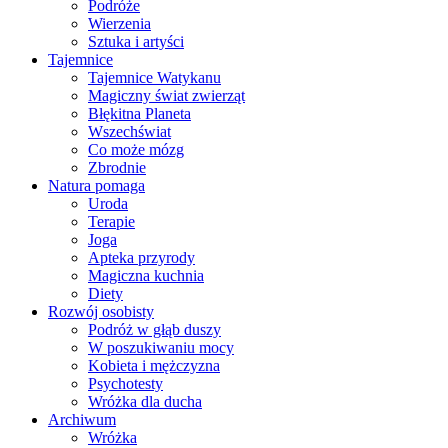
Podróże
Wierzenia
Sztuka i artyści
Tajemnice
Tajemnice Watykanu
Magiczny świat zwierząt
Błękitna Planeta
Wszechświat
Co może mózg
Zbrodnie
Natura pomaga
Uroda
Terapie
Joga
Apteka przyrody
Magiczna kuchnia
Diety
Rozwój osobisty
Podróż w głąb duszy
W poszukiwaniu mocy
Kobieta i mężczyzna
Psychotesty
Wróżka dla ducha
Archiwum
Wróżka