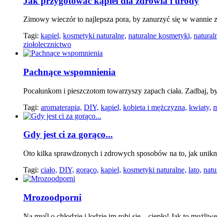
Jak przygotować kąpiel dla zdrowia i urody
Zimowy wieczór to najlepsza pora, by zanurzyć się w wannie 
Tagi:
kąpiel,
kosmetyki naturalne,
naturalne kosmetyki,
natural
ziołolecznictwo
Pachnące wspomnienia
Pocałunkom i pieszczotom towarzyszy zapach ciała. Zadbaj, by
Tagi:
aromaterapia,
DIY,
kąpiel,
kobieta i mężczyzna,
kwiaty,
m
Gdy jest ci za gorąco...
Oto kilka sprawdzonych i zdrowych sposobów na to, jak unikną
Tagi:
ciało,
DIY,
gorąco,
kąpiel,
kosmetyki naturalne,
lato,
natu
Mrozoodporni
Na myśl o chłodzie i lodzie im robi się... ciepło! Jak to możliw