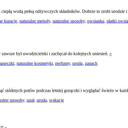
z ciepłą wodą pełną odżywczych składników. Dobrze to zrobi urodzie 
ne kuracje,
naturalne metody,
naturalne sposoby,
owsianka,
płatki owsi
 zawsze był uwodzicielski i zachęcał do kolejnych uniesień.
»
aseczki,
naturalne kosmetyki,
perfumy,
uroda,
zapach
ć siódmych potów podczas letniej gorączki i wyglądać świeżo w każde
ralne sposoby,
upał,
uroda,
wakacje
e?!
»