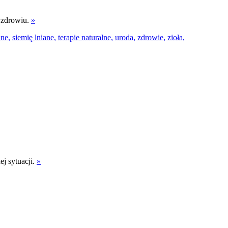
i zdrowiu.
»
ane,
siemię lniane,
terapie naturalne,
uroda,
zdrowie,
zioła,
j sytuacji.
»