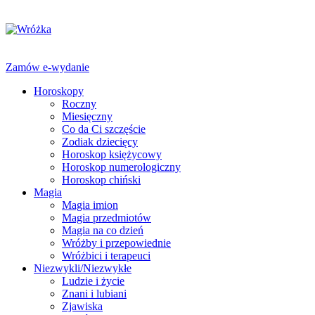
Zamów e-wydanie
Horoskopy
Roczny
Miesięczny
Co da Ci szczęście
Zodiak dziecięcy
Horoskop księżycowy
Horoskop numerologiczny
Horoskop chiński
Magia
Magia imion
Magia przedmiotów
Magia na co dzień
Wróżby i przepowiednie
Wróżbici i terapeuci
Niezwykli/Niezwykłe
Ludzie i życie
Znani i lubiani
Zjawiska