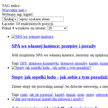
TAG index:
Wszystkie tagi »
Wybrany tag:
kąpiel
Łącznie:
10
znalezionych pozycji.
Pokaż # wyników na stronie:
SPA we własnej łazience: przepisy i porady
Jeśli urządzimy SPA we własnej łazience, możemy się upiększy
Tagi:
DIY,
domowe kosmetyki,
domowe sposoby,
kąpiel,
kosme
Stopy jak sopelki lodu - jak sobie z tym poradzi
Zimne stopy nie pozwalają zasnąć, bo dziwnie mrowieją, a rano
Tagi:
ciało,
jak się rozgrzać,
kąpiel,
masaż,
nogi,
stopy,
zdrowie