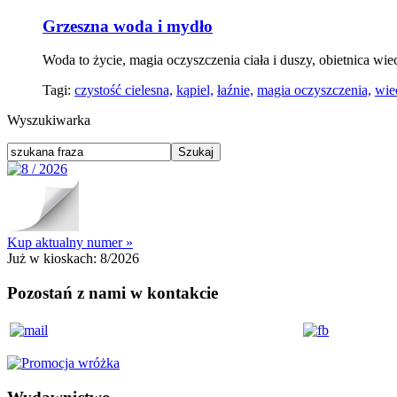
Grzeszna woda i mydło
Woda to życie, magia oczyszczenia ciała i duszy, obietnica wi
Tagi:
czystość cielesna,
kąpiel,
łaźnie,
magia oczyszczenia,
wie
Wyszukiwarka
Kup aktualny numer »
Już w kioskach:
8/2026
Pozostań z nami w kontakcie