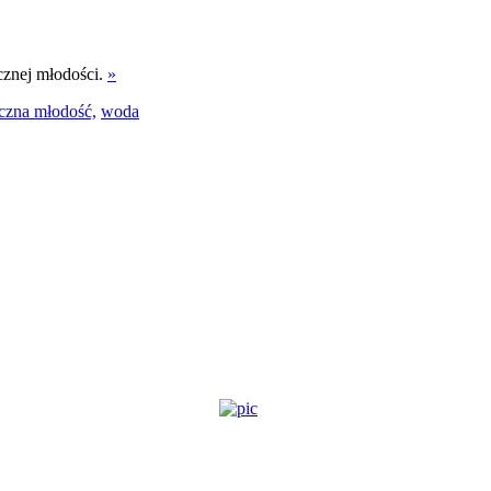
ecznej młodości.
»
czna młodość,
woda