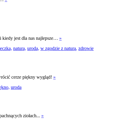
 i kiedy jest dla nas najlepsze…
»
eczka,
natura,
uroda,
w zgodzie z naturą,
zdrowie
ywrócić cerze piękny wygląd!
»
ękno,
uroda
 pachnących ziołach...
»