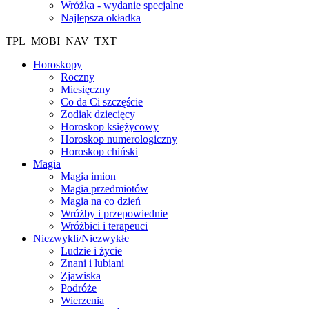
Wróżka - wydanie specjalne
Najlepsza okładka
TPL_MOBI_NAV_TXT
Horoskopy
Roczny
Miesięczny
Co da Ci szczęście
Zodiak dziecięcy
Horoskop księżycowy
Horoskop numerologiczny
Horoskop chiński
Magia
Magia imion
Magia przedmiotów
Magia na co dzień
Wróżby i przepowiednie
Wróżbici i terapeuci
Niezwykli/Niezwykłe
Ludzie i życie
Znani i lubiani
Zjawiska
Podróże
Wierzenia