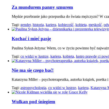
Za mundurem panny sznurem
Męskie przebranie jako przepustka do świata mężczyzn? W cza
Tagi:
gender,
historia,
kariera,
kobiecość,
kobieta,
męskość,
od
Kochać i mieć pasję
Paulina Sykut-Jeżyna: Wiem, co w życiu powinno być najważnie
Tagi:
co widzi w lustrze,
kariera,
kobieta,
lustro prawdę ci powi
Nie ma się czego bać!
Katarzyna Miller – psychoterapeutka, autorka książek, poetka i 
Tagi:
astropsychologia,
co widzi w lustrze,
kariera,
Katarzyna M
Wulkan pod śniegiem