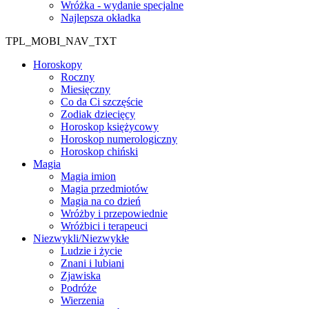
Wróżka - wydanie specjalne
Najlepsza okładka
TPL_MOBI_NAV_TXT
Horoskopy
Roczny
Miesięczny
Co da Ci szczęście
Zodiak dziecięcy
Horoskop księżycowy
Horoskop numerologiczny
Horoskop chiński
Magia
Magia imion
Magia przedmiotów
Magia na co dzień
Wróżby i przepowiednie
Wróżbici i terapeuci
Niezwykli/Niezwykłe
Ludzie i życie
Znani i lubiani
Zjawiska
Podróże
Wierzenia