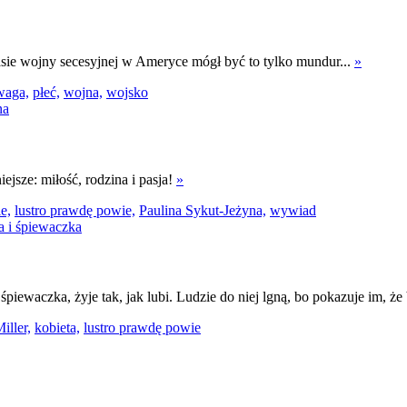
sie wojny secesyjnej w Ameryce mógł być to tylko mundur...
»
waga,
płeć,
wojna,
wojsko
jsze: miłość, rodzina i pasja!
»
e,
lustro prawdę powie,
Paulina Sykut-Jeżyna,
wywiad
śpiewaczka, żyje tak, jak lubi. Ludzie do niej lgną, bo pokazuje im, że 
iller,
kobieta,
lustro prawdę powie