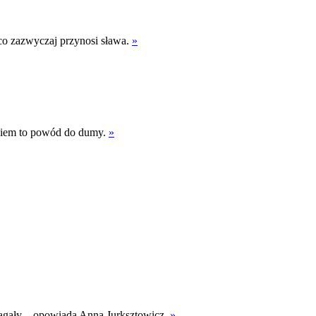
co zazwyczaj przynosi sława.
»
akiem to powód do dumy.
»
omagały – opowiada Anna Jurksztowicz.
»