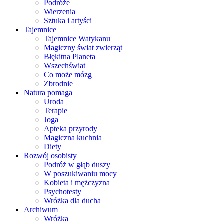
Podróże
Wierzenia
Sztuka i artyści
Tajemnice
Tajemnice Watykanu
Magiczny świat zwierząt
Błękitna Planeta
Wszechświat
Co może mózg
Zbrodnie
Natura pomaga
Uroda
Terapie
Joga
Apteka przyrody
Magiczna kuchnia
Diety
Rozwój osobisty
Podróż w głąb duszy
W poszukiwaniu mocy
Kobieta i mężczyzna
Psychotesty
Wróżka dla ducha
Archiwum
Wróżka