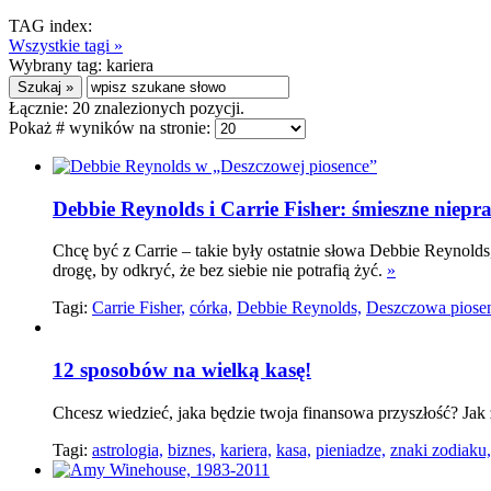
TAG index:
Wszystkie tagi »
Wybrany tag:
kariera
Łącznie:
20
znalezionych pozycji.
Pokaż # wyników na stronie:
Debbie Reynolds i Carrie Fisher: śmieszne niepr
Chcę być z Carrie – takie były ostatnie słowa Debbie Reynold
drogę, by odkryć, że bez siebie nie potrafią żyć.
»
Tagi:
Carrie Fisher,
córka,
Debbie Reynolds,
Deszczowa piose
12 sposobów na wielką kasę!
Chcesz wiedzieć, jaka będzie twoja finansowa przyszłość? Jak z
Tagi:
astrologia,
biznes,
kariera,
kasa,
pieniadze,
znaki zodiaku,