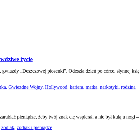
awdziwe życie
s, gwiazdy „Deszczowej piosenki”. Odeszła dzień po córce, słynnej ks
nka,
Gwiezdne Wojny,
Hollywood,
kariera,
matka,
narkotyki,
rodzina
arabiać pieniądze, żeby twój znak cię wspierał, a nie był kulą u nogi
zodiak,
zodiak i pieniądze