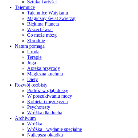
Sztuka i artyści
Tajemnice
Tajemnice Watykanu
Magiczny świat zwierząt
Błękitna Planeta
Wszechświat
Co może mózg
Zbrodnie
Natura pomaga
Uroda
Terapie
Joga
Apteka przyrody
Magiczna kuchnia
Diety
Rozwój osobisty
Podróż w głąb duszy
W poszukiwaniu mocy
Kobieta i mężczyzna
Psychotesty
Wróżka dla ducha
Archiwum
Wróżka
Wróżka - wydanie specjalne
Najlepsza okładka