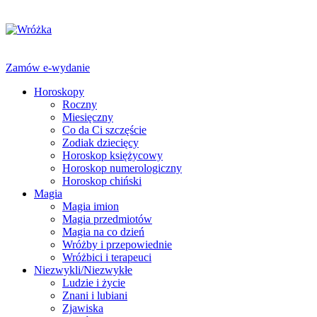
Zamów e-wydanie
Horoskopy
Roczny
Miesięczny
Co da Ci szczęście
Zodiak dziecięcy
Horoskop księżycowy
Horoskop numerologiczny
Horoskop chiński
Magia
Magia imion
Magia przedmiotów
Magia na co dzień
Wróżby i przepowiednie
Wróżbici i terapeuci
Niezwykli/Niezwykłe
Ludzie i życie
Znani i lubiani
Zjawiska