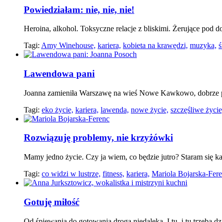
Powiedziałam: nie, nie, nie!
Heroina, alkohol. Toksyczne relacje z bliskimi. Żerujące po
Tagi:
Amy Winehouse,
kariera,
kobieta na krawędzi,
muzyka,
ś
Lawendowa pani
Joanna zamieniła Warszawę na wieś Nowe Kawkowo, dobrze pr
Tagi:
eko życie,
kariera,
lawenda,
nowe życie,
szczęśliwe życie
Rozwiązuję problemy, nie krzyżówki
Mamy jedno życie. Czy ja wiem, co będzie jutro? Staram się k
Tagi:
co widzi w lustrze,
fitness,
kariera,
Mariola Bojarska-Fere
Gotuję miłość
Od śpiewania do gotowania droga niedaleka. I tu, i tu trzeba 