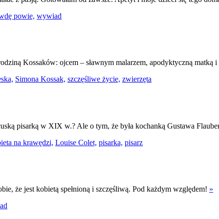
awdę powie,
wywiad
 z rodziną Kossaków: ojcem – sławnym malarzem, apodyktyczną matką i 
ska,
Simona Kossak,
szczęśliwe życie,
zwierzęta
ncuską pisarką w XIX w.? Ale o tym, ­­że była kochanką Gustawa Flauber
ieta na krawędzi,
Louise Colet,
pisarka,
pisarz
obie, że jest kobietą spełnioną i szczęśliwą. Pod każdym względem!
»
ad