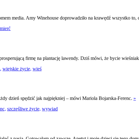
d domem media. Amy Winehouse doprowadziło na krawędź wszystko to, 
mierć
osperującą firmę na plantację lawendy. Dziś mówi, że bycie wieśni
,
wiejskie życie,
wieś
ażdy dzień spędzić jak najpiękniej – mówi Mariola Bojarska-Ferenc.
»
nc,
szczęśliwe życie,
wywiad
działać z pasją. Gotowałam od zawsze. Apetyt i moje dzieci się tego d