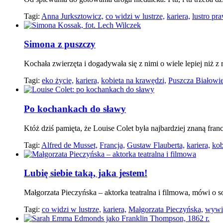
Tagi:
Anna Jurksztowicz,
co widzi w lustrze,
kariera,
lustro pr
Simona z puszczy
Kochała zwierzęta i dogadywała się z nimi o wiele lepiej niż
Tagi:
eko życie,
kariera,
kobieta na krawędzi,
Puszcza Białowie
Po kochankach do sławy
Któż dziś pamięta, że Louise Colet była najbardziej znaną fra
Tagi:
Alfred de Musset,
Francja,
Gustaw Flauberta,
kariera,
kob
Lubię siebie taką, jaka jestem!
Małgorzata Pieczyńska – aktorka teatralna i filmowa, mówi o s
Tagi:
co widzi w lustrze,
kariera,
Małgorzata Pieczyńska,
wywi