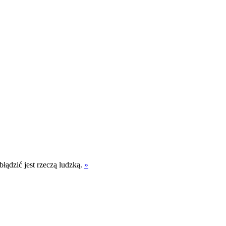
błądzić jest rzeczą ludzką.
»