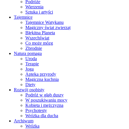
Podróże
Wierzenia
Sztuka i artyści
Tajemnice
Tajemnice Watykanu
Magiczny świat zwierząt
Błękitna Planeta
Wszechświat
Co może mózg
Zbrodnie
Natura pomaga
Uroda
Terapie
Joga
Apteka przyrody
Magiczna kuchnia
Diety
Rozwój osobisty
Podróż w głąb duszy
W poszukiwaniu mocy
Kobieta i mężczyzna
Psychotesty
Wróżka dla ducha
Archiwum
Wróżka