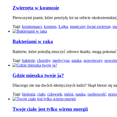
Zwierzęta w kosmosie
Pierwszymi psami, które przeżyły lot na orbicie okołoziemskiej,
Tagi:
kosmonauci,
kosmos,
Łajka,
magiczny świat zwierząt,
na
Bakteriami w raka
Bakterie, które potrafią niszczyć zdrowe tkanki, mogą pokon
Tagi:
bakterie,
choroby,
medycyna,
nauka,
nowotwory,
nowotw
Gdzie mieszka twoje ja?
Dlaczego nie ma dwóch identycznych ludzi? Skąd bierze się n
Tagi:
biologia,
ciało,
człowiek,
mózg,
nauka,
osobowość,
przes
Twoje ciało jest tylko wirem energii