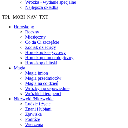
Wróżka - wydanie specjalne
Najlepsza okładka
TPL_MOBI_NAV_TXT
Horoskopy
Roczny
Miesięczny
Co da Ci szczęście
Zodiak dziecięcy
Horoskop księżycowy
Horoskop numerologiczny
Horoskop chiński
Magia
Magia imion
Magia przedmiotów
Magia na co dzień
Wróżby i przepowiednie
Wróżbici i terapeuci
Niezwykli/Niezwykłe
Ludzie i życie
Znani i lubiani
Zjawiska
Podróże
Wierzenia