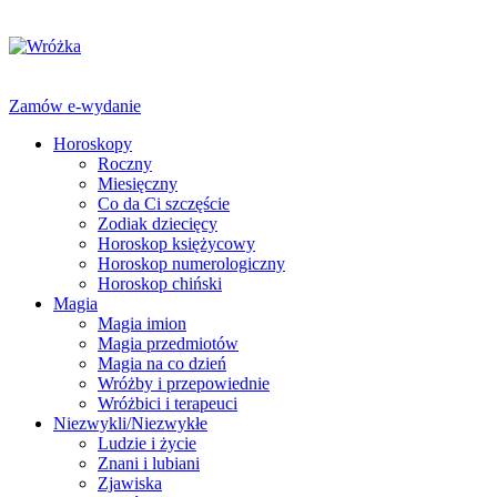
Zamów e-wydanie
Horoskopy
Roczny
Miesięczny
Co da Ci szczęście
Zodiak dziecięcy
Horoskop księżycowy
Horoskop numerologiczny
Horoskop chiński
Magia
Magia imion
Magia przedmiotów
Magia na co dzień
Wróżby i przepowiednie
Wróżbici i terapeuci
Niezwykli/Niezwykłe
Ludzie i życie
Znani i lubiani
Zjawiska