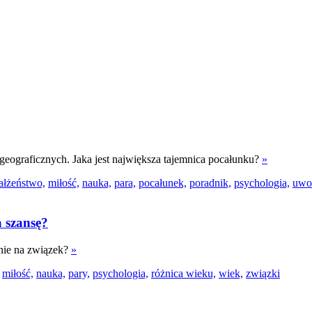
 geograficznych. Jaka jest największa tajemnica pocałunku?
»
ałżeństwo,
miłość,
nauka,
para,
pocałunek,
poradnik,
psychologia,
uwo
 szansę?
nie na związek?
»
miłość,
nauka,
pary,
psychologia,
różnica wieku,
wiek,
związki