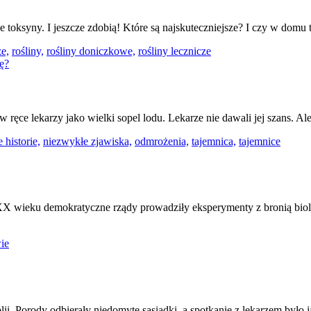
e toksyny. I jeszcze zdobią! Które są najskuteczniejsze? I czy w domu
e,
rośliny,
rośliny doniczkowe,
rośliny lecznicze
ręce lekarzy jako wielki sopel lodu. Lekarze nie dawali jej szans. Ale
 historie,
niezwykłe zjawiska,
odmrożenia,
tajemnica,
tajemnice
XX wieku demokratyczne rządy prowadziły eksperymenty z bronią bio
ie
ii. Porody odbierały niedomyte sąsiadki, a spotkanie z lekarzem było ja