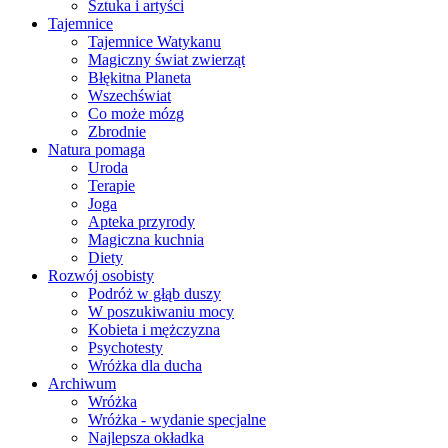
Sztuka i artyści
Tajemnice
Tajemnice Watykanu
Magiczny świat zwierząt
Błękitna Planeta
Wszechświat
Co może mózg
Zbrodnie
Natura pomaga
Uroda
Terapie
Joga
Apteka przyrody
Magiczna kuchnia
Diety
Rozwój osobisty
Podróż w głąb duszy
W poszukiwaniu mocy
Kobieta i mężczyzna
Psychotesty
Wróżka dla ducha
Archiwum
Wróżka
Wróżka - wydanie specjalne
Najlepsza okładka