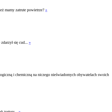
 też mamy zatrute powietrze?
»
 zdarzył się cud...
»
logiczną i chemiczną na niczego nieświadomych obywatelach swoich
k tortury...
»