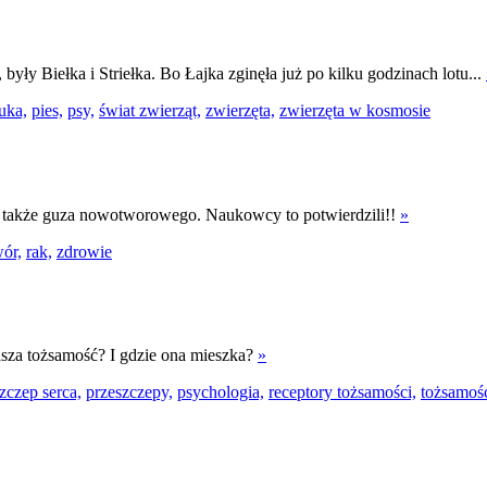
 były Biełka i Striełka. Bo Łajka zginęła już po kilku godzinach lotu...
uka,
pies,
psy,
świat zwierząt,
zwierzęta,
zwierzęta w kosmosie
ać także guza nowotworowego. Naukowcy to potwierdzili!!
»
ór,
rak,
zdrowie
asza tożsamość? I gdzie ona mieszka?
»
zczep serca,
przeszczepy,
psychologia,
receptory tożsamości,
tożsamoś