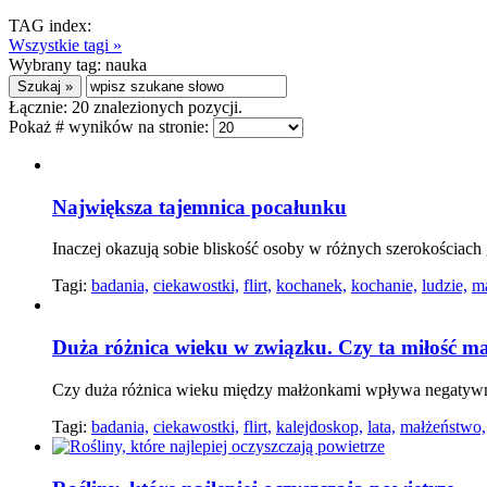
TAG index:
Wszystkie tagi »
Wybrany tag:
nauka
Łącznie:
20
znalezionych pozycji.
Pokaż # wyników na stronie:
Największa tajemnica pocałunku
Inaczej okazują sobie bliskość osoby w różnych szerokościach
Tagi:
badania,
ciekawostki,
flirt,
kochanek,
kochanie,
ludzie,
m
Duża różnica wieku w związku. Czy ta miłość ma
Czy duża różnica wieku między małżonkami wpływa negatyw
Tagi:
badania,
ciekawostki,
flirt,
kalejdoskop,
lata,
małżeństwo,