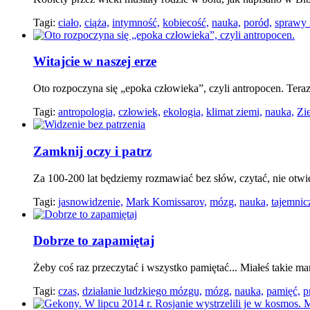
Tagi:
ciało,
ciąża,
intymność,
kobiecość,
nauka,
poród,
sprawy 
Witajcie w naszej erze
Oto rozpoczyna się „epoka człowieka”, czyli antropocen. Teraz
Tagi:
antropologia,
człowiek,
ekologia,
klimat ziemi,
nauka,
Zi
Zamknij oczy i patrz
Za 100-200 lat będziemy rozmawiać bez słów, czytać, nie otw
Tagi:
jasnowidzenie,
Mark Komissarov,
mózg,
nauka,
tajemnic
Dobrze to zapamiętaj
Żeby coś raz przeczytać i wszystko pamiętać... Miałeś takie mar
Tagi:
czas,
działanie ludzkiego mózgu,
mózg,
nauka,
pamięć,
p