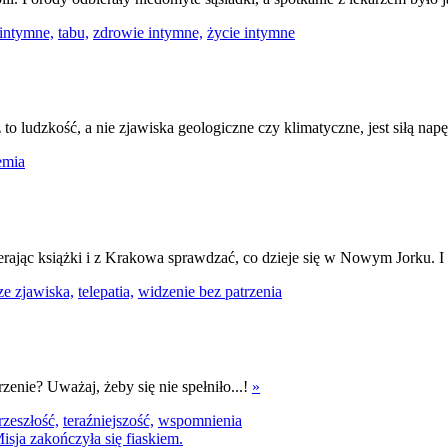
intymne,
tabu,
zdrowie intymne,
życie intymne
 to ludzkość, a nie zjawiska geologiczne czy klimatyczne, jest siłą na
emia
ierając książki i z Krakowa sprawdzać, co dzieje się w Nowym Jorku.
ze zjawiska,
telepatia,
widzenie bez patrzenia
zenie? Uważaj, żeby się nie spełniło...!
»
rzeszłość,
teraźniejszość,
wspomnienia