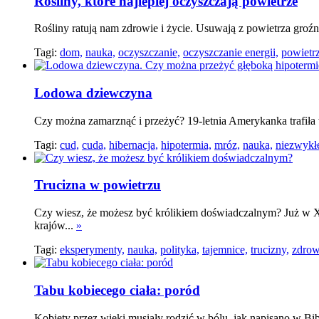
Rośliny, które najlepiej oczyszczają powietrze
Rośliny ratują nam zdrowie i życie. Usuwają z powietrza groźn
Tagi:
dom,
nauka,
oczyszczanie,
oczyszczanie energii,
powietrz
Lodowa dziewczyna
Czy można zamarznąć i przeżyć? 19-letnia Amerykanka trafiła w 
Tagi:
cud,
cuda,
hibernacja,
hipotermia,
mróz,
nauka,
niezwykłe
Trucizna w powietrzu
Czy wiesz, że możesz być królikiem doświadczalnym? Już w 
krajów...
»
Tagi:
eksperymenty,
nauka,
polityka,
tajemnice,
trucizny,
zdrow
Tabu kobiecego ciała: poród
Kobiety przez wieki musiały rodzić w bólu, jak napisano w Bibl