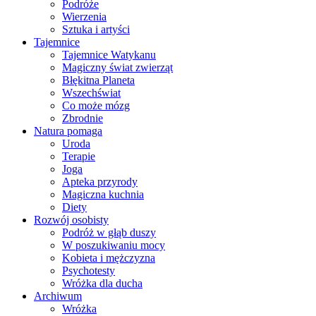
Podróże
Wierzenia
Sztuka i artyści
Tajemnice
Tajemnice Watykanu
Magiczny świat zwierząt
Błękitna Planeta
Wszechświat
Co może mózg
Zbrodnie
Natura pomaga
Uroda
Terapie
Joga
Apteka przyrody
Magiczna kuchnia
Diety
Rozwój osobisty
Podróż w głąb duszy
W poszukiwaniu mocy
Kobieta i mężczyzna
Psychotesty
Wróżka dla ducha
Archiwum
Wróżka