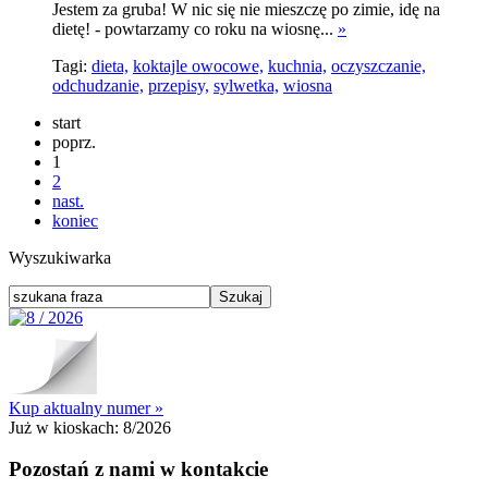
Jestem za gruba! W nic się nie mieszczę po zimie, idę na
dietę! - powtarzamy co roku na wiosnę...
»
Tagi:
dieta,
koktajle owocowe,
kuchnia,
oczyszczanie,
odchudzanie,
przepisy,
sylwetka,
wiosna
start
poprz.
1
2
nast.
koniec
Wyszukiwarka
Kup aktualny numer »
Już w kioskach:
8/2026
Pozostań z nami w kontakcie