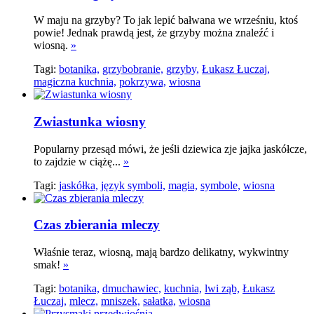
W maju na grzyby? To jak lepić bałwana we wrześniu, ktoś
powie! Jednak prawdą jest, że grzyby można znaleźć i
wiosną.
»
Tagi:
botanika,
grzybobranie,
grzyby,
Łukasz Łuczaj,
magiczna kuchnia,
pokrzywa,
wiosna
Zwiastunka wiosny
Popularny przesąd mówi, że jeśli dziewica zje jajka jaskółcze,
to zajdzie w ciążę...
»
Tagi:
jaskółka,
język symboli,
magia,
symbole,
wiosna
Czas zbierania mleczy
Właśnie teraz, wiosną, mają bardzo delikatny, wykwintny
smak!
»
Tagi:
botanika,
dmuchawiec,
kuchnia,
lwi ząb,
Łukasz
Łuczaj,
mlecz,
mniszek,
sałatka,
wiosna