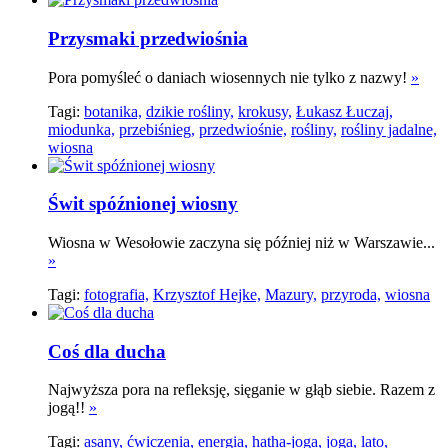
Przysmaki przedwiośnia
Pora pomyśleć o daniach wiosennych nie tylko z nazwy!
»
Tagi:
botanika,
dzikie rośliny,
krokusy,
Łukasz Łuczaj,
miodunka,
przebiśnieg,
przedwiośnie,
rośliny,
rośliny jadalne,
wiosna
Świt spóźnionej wiosny
Wiosna w Wesołowie zaczyna się później niż w Warszawie...
»
Tagi:
fotografia,
Krzysztof Hejke,
Mazury,
przyroda,
wiosna
Coś dla ducha
Najwyższa pora na refleksję, sięganie w głąb siebie. Razem z
jogą!!
»
Tagi:
asany,
ćwiczenia,
energia,
hatha-joga,
joga,
lato,