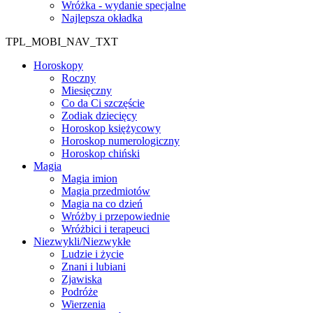
Wróżka - wydanie specjalne
Najlepsza okładka
TPL_MOBI_NAV_TXT
Horoskopy
Roczny
Miesięczny
Co da Ci szczęście
Zodiak dziecięcy
Horoskop księżycowy
Horoskop numerologiczny
Horoskop chiński
Magia
Magia imion
Magia przedmiotów
Magia na co dzień
Wróżby i przepowiednie
Wróżbici i terapeuci
Niezwykli/Niezwykłe
Ludzie i życie
Znani i lubiani
Zjawiska
Podróże
Wierzenia