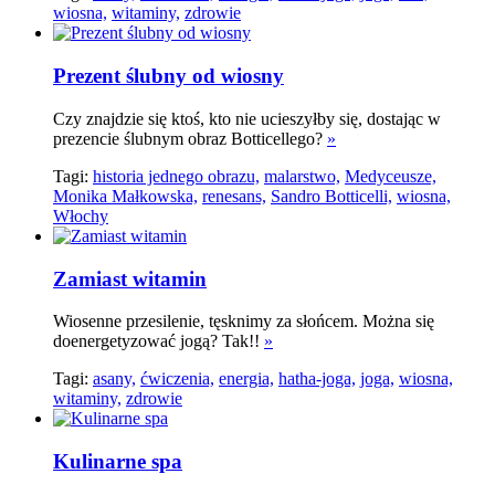
wiosna,
witaminy,
zdrowie
Prezent ślubny od wiosny
Czy znajdzie się ktoś, kto nie ucieszyłby się, dostając w
prezencie ślubnym obraz Botticellego?
»
Tagi:
historia jednego obrazu,
malarstwo,
Medyceusze,
Monika Małkowska,
renesans,
Sandro Botticelli,
wiosna,
Włochy
Zamiast witamin
Wiosenne przesilenie, tęsknimy za słońcem. Można się
doenergetyzować jogą? Tak!!
»
Tagi:
asany,
ćwiczenia,
energia,
hatha-joga,
joga,
wiosna,
witaminy,
zdrowie
Kulinarne spa