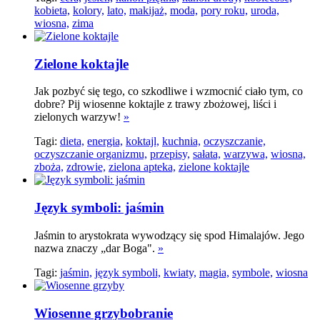
kobieta,
kolory,
lato,
makijaż,
moda,
pory roku,
uroda,
wiosna,
zima
Zielone koktajle
Jak pozbyć się tego, co szkodliwe i wzmocnić ciało tym, co
dobre? Pij wiosenne koktajle z trawy zbożowej, liści i
zielonych warzyw!
»
Tagi:
dieta,
energia,
koktajl,
kuchnia,
oczyszczanie,
oczyszczanie organizmu,
przepisy,
sałata,
warzywa,
wiosna,
zboża,
zdrowie,
zielona apteka,
zielone koktajle
Język symboli: jaśmin
Jaśmin to arystokrata wywodzący się spod Himalajów. Jego
nazwa znaczy „dar Boga".
»
Tagi:
jaśmin,
język symboli,
kwiaty,
magia,
symbole,
wiosna
Wiosenne grzybobranie