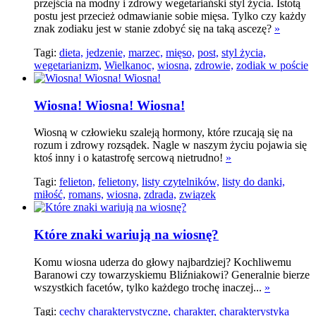
przejścia na modny i zdrowy wegetariański styl życia. Istotą
postu jest przecież odmawianie sobie mięsa. Tylko czy każdy
znak zodiaku jest w stanie zdobyć się na taką ascezę?
»
Tagi:
dieta,
jedzenie,
marzec,
mięso,
post,
styl życia,
wegetarianizm,
Wielkanoc,
wiosna,
zdrowie,
zodiak w poście
Wiosna! Wiosna! Wiosna!
Wiosną w człowieku szaleją hormony, które rzucają się na
rozum i zdrowy rozsądek. Nagle w naszym życiu pojawia się
ktoś inny i o katastrofę sercową nietrudno!
»
Tagi:
felieton,
felietony,
listy czytelników,
listy do danki,
miłość,
romans,
wiosna,
zdrada,
związek
Które znaki wariują na wiosnę?
Komu wiosna uderza do głowy najbardziej? Kochliwemu
Baranowi czy towarzyskiemu Bliźniakowi? Generalnie bierze
wszystkich facetów, tylko każdego trochę inaczej...
»
Tagi:
cechy charakterystyczne,
charakter,
charakterystyka