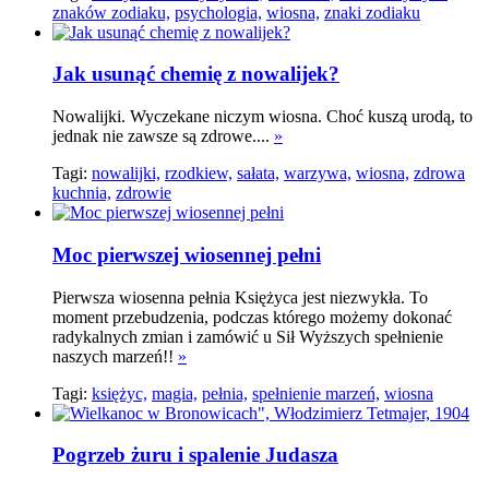
znaków zodiaku,
psychologia,
wiosna,
znaki zodiaku
Jak usunąć chemię z nowalijek?
Nowalijki. Wyczekane niczym wiosna. Choć kuszą urodą, to
jednak nie zawsze są zdrowe....
»
Tagi:
nowalijki,
rzodkiew,
sałata,
warzywa,
wiosna,
zdrowa
kuchnia,
zdrowie
Moc pierwszej wiosennej pełni
Pierwsza wiosenna pełnia Księżyca jest niezwykła. To
moment przebudzenia, podczas którego możemy dokonać
radykalnych zmian i zamówić u Sił Wyższych spełnienie
naszych marzeń!!
»
Tagi:
księżyc,
magia,
pełnia,
spełnienie marzeń,
wiosna
Pogrzeb żuru i spalenie Judasza