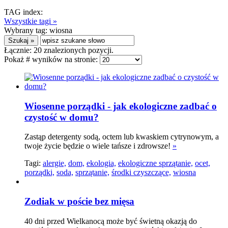
TAG index:
Wszystkie tagi »
Wybrany tag:
wiosna
Łącznie:
20
znalezionych pozycji.
Pokaż # wyników na stronie:
Wiosenne porządki - jak ekologiczne zadbać o
czystość w domu?
Zastąp detergenty sodą, octem lub kwaskiem cytrynowym, a
twoje życie będzie o wiele tańsze i zdrowsze!
»
Tagi:
alergie,
dom,
ekologia,
ekologiczne sprzątanie,
ocet,
porządki,
soda,
sprzątanie,
środki czyszczące,
wiosna
Zodiak w poście bez mięsa
40 dni przed Wielkanocą może być świetną okazją do