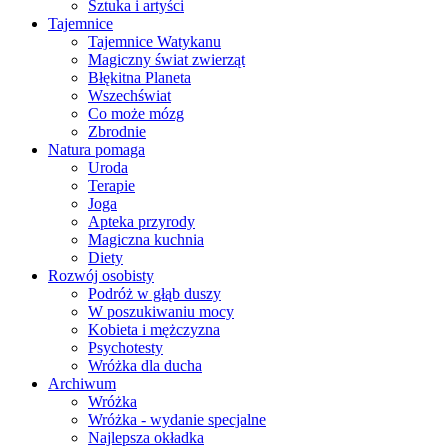
Sztuka i artyści
Tajemnice
Tajemnice Watykanu
Magiczny świat zwierząt
Błękitna Planeta
Wszechświat
Co może mózg
Zbrodnie
Natura pomaga
Uroda
Terapie
Joga
Apteka przyrody
Magiczna kuchnia
Diety
Rozwój osobisty
Podróż w głąb duszy
W poszukiwaniu mocy
Kobieta i mężczyzna
Psychotesty
Wróżka dla ducha
Archiwum
Wróżka
Wróżka - wydanie specjalne
Najlepsza okładka