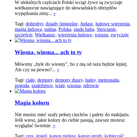
W niektórych częściach Polski wciąż żywe są zwyczaje
wielkanocne nawiązujące do słowiańskich obrzędów
wypędzania zimy...
»
Tagi:
dobrobyt,
dziady śmiguśne,
Judasz,
ludowe wierzenia,
magia ludowa,
palma,
Polska,
siuda baba,
Słowianie,
szczęście,
Wielkanoc,
wierzenia ludowe,
wiosna,
zwyczaje
Wiosna, wiosna... ach to ty
Mówimy „byle do wiosny", bo z nią od razu będzie lepiej.
Ale czy na pewno?...
»
Tagi:
ciało,
demony,
demony duszy,
halny,
meteopatia,
pogoda,
szaleństwo,
wiatr,
wiosna,
zdrowie
Magia koloru
Nie musisz mieć szafy pełnej ciuchów i palety do makijażu.
Jeśli wiesz, jakie kolory do ciebie pasują, zawsze możesz
wyglądać świetnie.
»
Tagi:
cera,
jesień,
kanon piękna,
kanon urody,
kobiecość,