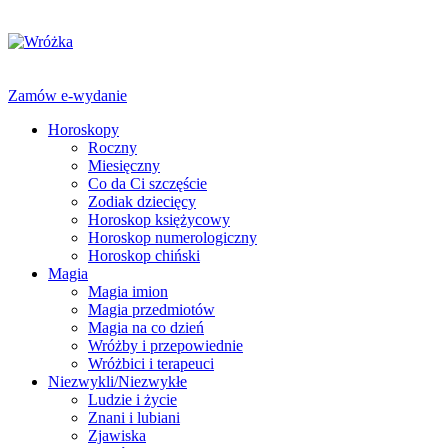
Zamów e-wydanie
Horoskopy
Roczny
Miesięczny
Co da Ci szczęście
Zodiak dziecięcy
Horoskop księżycowy
Horoskop numerologiczny
Horoskop chiński
Magia
Magia imion
Magia przedmiotów
Magia na co dzień
Wróżby i przepowiednie
Wróżbici i terapeuci
Niezwykli/Niezwykłe
Ludzie i życie
Znani i lubiani
Zjawiska