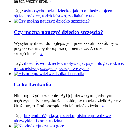
na ten ważny krok.
»
Tagi:
astropsychologia,
dziecko,
jakim on będzie ojcem,
ojciec,
rodzice,
rodzicielstwo,
zodiakalny tata
Czy można nauczyć dziecko szczęścia?
Wysyłamy dzieci do najlepszych przedszkoli i szkół, by w
przyszłości miały dobrą pracę i pieniądze. A co ze
szczęściem?...
»
Tagi:
dzieciństwo,
dziecko,
motywacja,
psychologia,
rodzice,
rodzicielstwo,
szczęście,
szczęśliwe życie
Lalka Leokadia
Nie mogli żyć bez siebie. Był jej pierwszym i jedynym
mężczyzną. Nie wyobrażała sobie, by mogła dzielić życie z
kimś innym. I od początku chcieli mieć dziecko.
»
Tagi:
bezpłodność,
ciąża,
dziecko,
historie prawdziwe,
niezwykłe historie,
rodzina