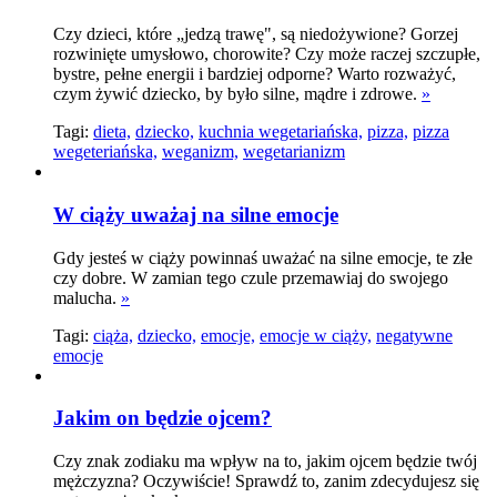
Czy dzieci, które „jedzą trawę", są niedożywione? Gorzej
rozwinięte umysłowo, chorowite? Czy może raczej szczupłe,
bystre, pełne energii i bardziej odporne? Warto rozważyć,
czym żywić dziecko, by było silne, mądre i zdrowe.
»
Tagi:
dieta,
dziecko,
kuchnia wegetariańska,
pizza,
pizza
wegeteriańska,
weganizm,
wegetarianizm
W ciąży uważaj na silne emocje
Gdy jesteś w ciąży powinnaś uważać na silne emocje, te złe
czy dobre. W zamian tego czule przemawiaj do swojego
malucha.
»
Tagi:
ciąża,
dziecko,
emocje,
emocje w ciąży,
negatywne
emocje
Jakim on będzie ojcem?
Czy znak zodiaku ma wpływ na to, jakim ojcem będzie twój
mężczyzna? Oczywiście! Sprawdź to, zanim zdecydujesz się