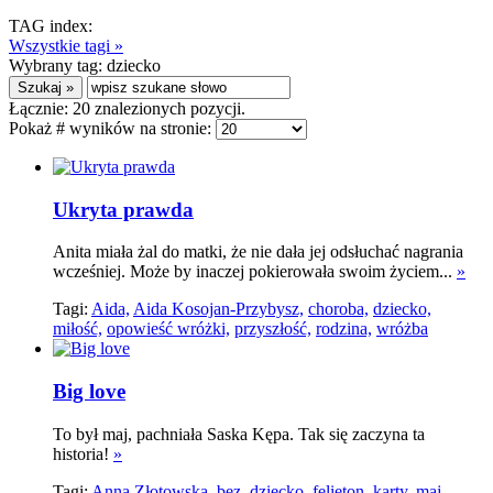
TAG index:
Wszystkie tagi »
Wybrany tag:
dziecko
Łącznie:
20
znalezionych pozycji.
Pokaż # wyników na stronie:
Ukryta prawda
Anita miała żal do matki, że nie dała jej odsłuchać nagrania
wcześniej. Może by inaczej pokierowała swoim życiem...
»
Tagi:
Aida,
Aida Kosojan-Przybysz,
choroba,
dziecko,
miłość,
opowieść wróżki,
przyszłość,
rodzina,
wróżba
Big love
To był maj, pachniała Saska Kępa. Tak się zaczyna ta
historia!
»
Tagi:
Anna Złotowska,
bez,
dziecko,
felieton,
karty,
maj,