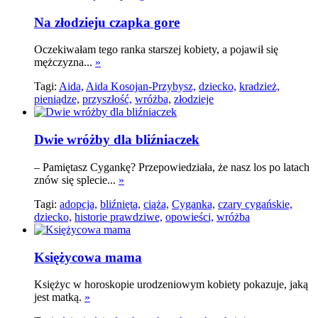
Na złodzieju czapka gore
Oczekiwałam tego ranka starszej kobiety, a pojawił się
mężczyzna...
»
Tagi:
Aida,
Aida Kosojan-Przybysz,
dziecko,
kradzież,
pieniądze,
przyszłość,
wróżba,
złodzieje
Dwie wróżby dla bliźniaczek
– Pamiętasz Cygankę? Przepowiedziała, że nasz los po latach
znów się splecie...
»
Tagi:
adopcja,
bliźnięta,
ciąża,
Cyganka,
czary cygańskie,
dziecko,
historie prawdziwe,
opowieści,
wróżba
Księżycowa mama
Księżyc w horoskopie urodzeniowym kobiety pokazuje, jaką
jest matką.
»