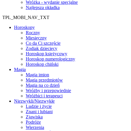
Wróżka - wydanie specjalne
Najlepsza okładka
TPL_MOBI_NAV_TXT
Horoskopy
Roczny
Miesięczny
Co da Ci szczęście
Zodiak dziecięcy
Horoskop księżycowy
Horoskop numerologiczny
Horoskop chiński
Magia
Magia imion
Magia przedmiotów
Magia na co dzień
Wróżby i przepowiednie
Wróżbici i terapeuci
Niezwykli/Niezwykłe
Ludzie i życie
Znani i lubiani
Zjawiska
Podróże
Wierzenia