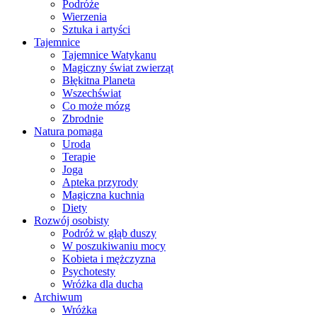
Podróże
Wierzenia
Sztuka i artyści
Tajemnice
Tajemnice Watykanu
Magiczny świat zwierząt
Błękitna Planeta
Wszechświat
Co może mózg
Zbrodnie
Natura pomaga
Uroda
Terapie
Joga
Apteka przyrody
Magiczna kuchnia
Diety
Rozwój osobisty
Podróż w głąb duszy
W poszukiwaniu mocy
Kobieta i mężczyzna
Psychotesty
Wróżka dla ducha
Archiwum
Wróżka