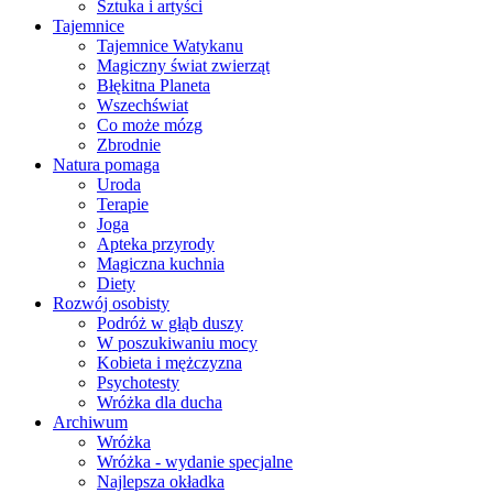
Sztuka i artyści
Tajemnice
Tajemnice Watykanu
Magiczny świat zwierząt
Błękitna Planeta
Wszechświat
Co może mózg
Zbrodnie
Natura pomaga
Uroda
Terapie
Joga
Apteka przyrody
Magiczna kuchnia
Diety
Rozwój osobisty
Podróż w głąb duszy
W poszukiwaniu mocy
Kobieta i mężczyzna
Psychotesty
Wróżka dla ducha
Archiwum
Wróżka
Wróżka - wydanie specjalne
Najlepsza okładka