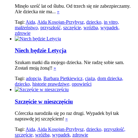
Minęło sześć lat od ślubu. Od trzech się nie zabezpieczamy.
Ale dziecka nie ma...
»
Tagi:
Aida,
Aida Kosojan-Przybysz,
dziecko,
in vitro,
małżeństwo,
przyszłość,
szczęście,
wróżba,
wypadek,
zdrowie
Niech będzie Letycja
Szukam matki dla mojego dziecka. Nie radzę sobie sam.
Zostań moją żoną!!
»
Tagi:
adopcja,
Barbara Pietkiewicz,
ciąża,
dom dziecka,
dziecko,
historie prawdziwe,
opowieści
Szczęście w nieszczęściu
Córeczka narodziła się po raz drugi. Wypadek był tak
naprawdę jej szczęściem!
»
Tagi:
Aida,
Aida Kosojan-Przybysz,
dziecko,
przyszłość,
szczęście,
wróżba,
wypadek,
zdrowie