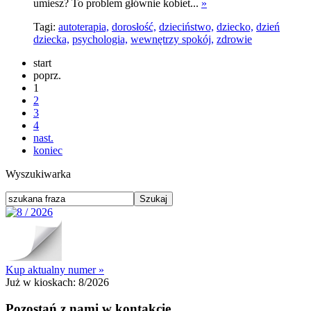
umiesz? To problem głównie kobiet...
»
Tagi:
autoterapia,
dorosłość,
dzieciństwo,
dziecko,
dzień
dziecka,
psychologia,
wewnętrzy spokój,
zdrowie
start
poprz.
1
2
3
4
nast.
koniec
Wyszukiwarka
Kup aktualny numer »
Już w kioskach:
8/2026
Pozostań z nami w kontakcie