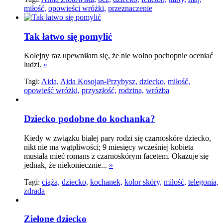
miłość,
opowieści wróżki,
przeznaczenie
Tak łatwo się pomylić
Kolejny raz upewniłam się, że nie wolno pochopnie oceniać
ludzi.
»
Tagi:
Aida,
Aida Kosojan-Przybysz,
dziecko,
miłość,
opowieść wróżki,
przyszłość,
rodzina,
wróżba
Dziecko podobne do kochanka?
Kiedy w związku białej pary rodzi się czarnoskóre dziecko,
nikt nie ma wątpliwości; 9 miesięcy wcześniej kobieta
musiała mieć romans z czarnoskórym facetem. Okazuje się
jednak, że niekoniecznie...
»
Tagi:
ciąża,
dziecko,
kochanek,
kolor skóry,
miłość,
telegonia,
zdrada
Zielone dziecko