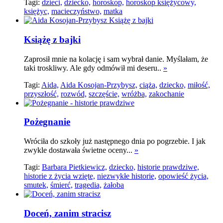
Tagi:
dzieci,
dziecko,
horoskop,
horoskop księżycowy,
księżyc,
macieczyństwo,
matka
Książę z bajki
Zaprosił mnie na kolację i sam wybrał danie. Myślałam, że
taki troskliwy. Ale gdy odmówił mi deseru..
»
Tagi:
Aida,
Aida Kosojan-Przybysz,
ciąża,
dziecko,
miłość,
przyszłość,
rozwód,
szczęście,
wróżba,
zakochanie
Pożegnanie
Wróciła do szkoły już następnego dnia po pogrzebie. I jak
zwykle dostawała świetne oceny...
»
Tagi:
Barbara Pietkiewicz,
dziecko,
historie prawdziwe,
historie z życia wzięte,
niezwykłe historie,
opowieść życia,
smutek,
śmierć,
tragedia,
żałoba
Doceń, zanim stracisz