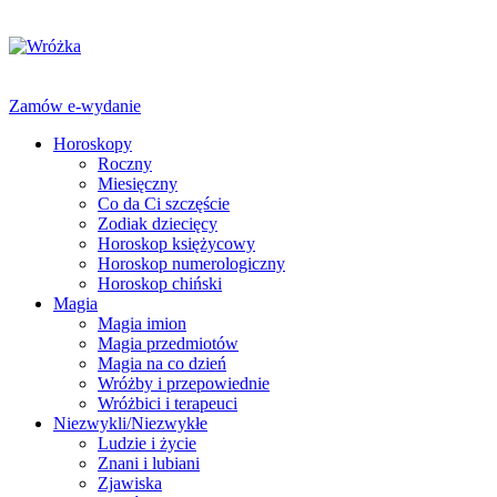
Zamów e-wydanie
Horoskopy
Roczny
Miesięczny
Co da Ci szczęście
Zodiak dziecięcy
Horoskop księżycowy
Horoskop numerologiczny
Horoskop chiński
Magia
Magia imion
Magia przedmiotów
Magia na co dzień
Wróżby i przepowiednie
Wróżbici i terapeuci
Niezwykli/Niezwykłe
Ludzie i życie
Znani i lubiani
Zjawiska