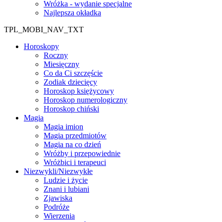
Wróżka - wydanie specjalne
Najlepsza okładka
TPL_MOBI_NAV_TXT
Horoskopy
Roczny
Miesięczny
Co da Ci szczęście
Zodiak dziecięcy
Horoskop księżycowy
Horoskop numerologiczny
Horoskop chiński
Magia
Magia imion
Magia przedmiotów
Magia na co dzień
Wróżby i przepowiednie
Wróżbici i terapeuci
Niezwykli/Niezwykłe
Ludzie i życie
Znani i lubiani
Zjawiska
Podróże
Wierzenia