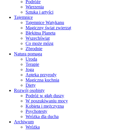
Podróże
Wierzenia
Sztuka i artyści
Tajemnice
Tajemnice Watykanu
Magiczny świat zwierząt
Błękitna Planeta
Wszechświat
Co może mózg
Zbrodnie
Natura pomaga
Uroda
Terapie
Joga
Apteka przyrody
Magiczna kuchnia
Diety
Rozwój osobisty
Podróż w głąb duszy
W poszukiwaniu mocy
Kobieta i mężczyzna
Psychotesty
Wróżka dla ducha
Archiwum
Wróżka