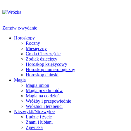
Zamów e-wydanie
Horoskopy
Roczny
Miesięczny
Co da Ci szczęście
Zodiak dziecięcy
Horoskop księżycowy
Horoskop numerologiczny
Horoskop chiński
Magia
Magia imion
Magia przedmiotów
Magia na co dzień
Wróżby i przepowiednie
Wróżbici i terapeuci
Niezwykli/Niezwykłe
Ludzie i życie
Znani i lubiani
Zjawiska