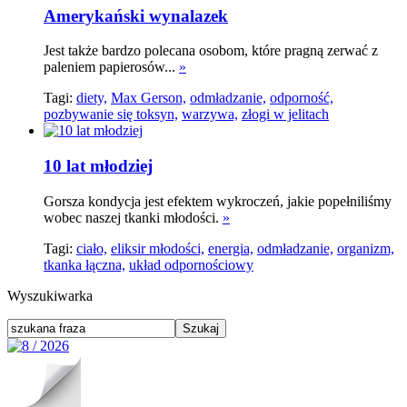
Amerykański wynalazek
Jest także bardzo polecana osobom, które pragną zerwać z
paleniem papierosów...
»
Tagi:
diety,
Max Gerson,
odmładzanie,
odporność,
pozbywanie się toksyn,
warzywa,
złogi w jelitach
10 lat młodziej
Gorsza kondycja jest efektem wykroczeń, jakie popełniliśmy
wobec naszej tkanki młodości.
»
Tagi:
ciało,
eliksir młodości,
energia,
odmładzanie,
organizm,
tkanka łączna,
układ odpornościowy
Wyszukiwarka