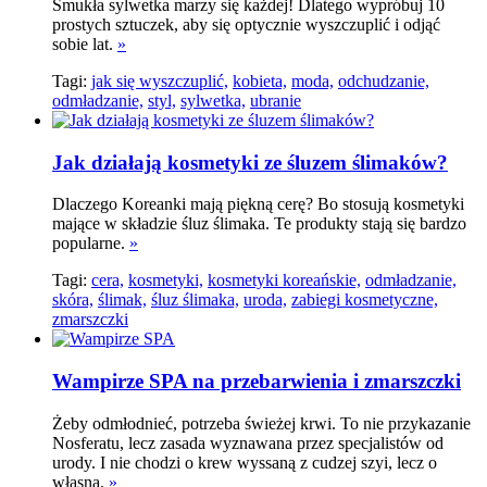
Smukła sylwetka marzy się każdej! Dlatego wypróbuj 10
prostych sztuczek, aby się optycznie wyszczuplić i odjąć
sobie lat.
»
Tagi:
jak się wyszczuplić,
kobieta,
moda,
odchudzanie,
odmładzanie,
styl,
sylwetka,
ubranie
Jak działają kosmetyki ze śluzem ślimaków?
Dlaczego Koreanki mają piękną cerę? Bo stosują kosmetyki
mające w składzie śluz ślimaka. Te produkty stają się bardzo
popularne.
»
Tagi:
cera,
kosmetyki,
kosmetyki koreańskie,
odmładzanie,
skóra,
ślimak,
śluz ślimaka,
uroda,
zabiegi kosmetyczne,
zmarszczki
Wampirze SPA na przebarwienia i zmarszczki
Żeby odmłodnieć, potrzeba świeżej krwi. To nie przykazanie
Nosferatu, lecz zasada wyznawana przez specjalistów od
urody. I nie chodzi o krew wyssaną z cudzej szyi, lecz o
własną.
»