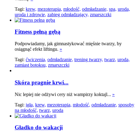
Tagi:
krew,
mezoterapia,
młodość,
odmładzanie,
spa,
uroda,
uroda i zdrowie,
zabieg odmładzający,
zmarszczki
Fitness pełną gębą
Podpowiadamy, jak gimnastykować mięśnie twarzy, by
osiągnąć efekt liftingu.
»
Tagi:
ćwiczenia,
odmładzanie,
trening twarzy,
twarz,
uroda,
zamiast botoksu,
zmarszczki
Skóra pragnie krwi...
Nic lepiej nie odżywi cery niż wampirzy koktajl...
»
Tagi:
igła,
krew,
mezoterapia,
młodość,
odmładzanie,
sposoby
na młodość,
twarz,
uroda
Gładko do wakacji