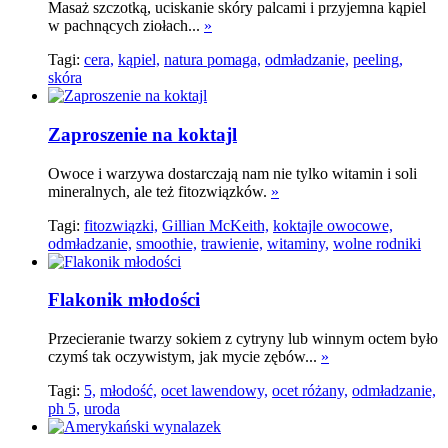
Masaż szczotką, uciskanie skóry palcami i przyjemna kąpiel
w pachnących ziołach...
»
Tagi:
cera,
kąpiel,
natura pomaga,
odmładzanie,
peeling,
skóra
Zaproszenie na koktajl
Owoce i warzywa dostarczają nam nie tylko witamin i soli
mineralnych, ale też fitozwiązków.
»
Tagi:
fitozwiązki,
Gillian McKeith,
koktajle owocowe,
odmładzanie,
smoothie,
trawienie,
witaminy,
wolne rodniki
Flakonik młodości
Przecieranie twarzy sokiem z cytryny lub winnym octem było
czymś tak oczywistym, jak mycie zębów...
»
Tagi:
5,
młodość,
ocet lawendowy,
ocet różany,
odmładzanie,
ph 5,
uroda