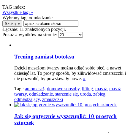
TAG index:
Wszystkie tagi »
Wybrany tag:
odmładzanie
Łącznie:
11
znalezionych pozycji.
Pokaż # wyników na stronie:
Trening zamiast botoksu
Dzięki masażom twarzy można odjąć sobie pięć, a nawet
dziesięć lat. To prosty sposób, by zlikwidować zmarszczki i
nie pozwolić, by powstawały nowe.
»
Tagi:
automasaż,
domowe sposoby,
lifting,
masaż,
masaż
twarzy,
odmładzanie,
starzenie się,
uroda,
zabieg
odmładzający,
zmarszczki
Jak się optycznie wyszczuplić: 10 prostych
sztuczek