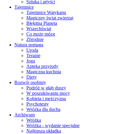
Sztuka i artyści
Tajemnice
Tajemnice Watykanu
Magiczny świat zwierząt
Błękitna Planeta
Wszechświat
Co może mózg
Zbrodnie
Natura pomaga
Uroda
Terapie
Joga
Apteka przyrody
Magiczna kuchnia
Diety
Rozwój osobisty
Podróż w głąb duszy
W poszukiwaniu mocy
Kobieta i mężczyzna
Psychotesty
Wróżka dla ducha
Archiwum
Wróżka
Wróżka - wydanie specjalne
Najlepsza okładka