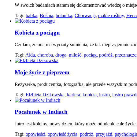
W swoich badaniach staram się dokumentować wiedzę o miejscac
Tagi:
babka,
Bośnia,
botanika,
Chorwacja,
dzikie rośliny,
Herc
Kobieta z pociągu
Czułam, że ona ma wyrzuty sumienia, że tak nieprzyjemnie zac
Tagi:
Aida,
choroba,
droga,
miłość,
pociąg,
podróż,
przeznacze
Moje życie z pieprzem
Reżyserka, producentka, fotografka, ale przede wszystkim podr
Tagi:
Elżbieta Dzikowska,
kariera,
kobieta,
lustro,
lustro prawd
Pocałunek w Indiach
Jutro jest kolejny, nowy dzień, który może odmienić całe życie
Tagi:
opowieści,
opowieść życia,
podróż,
przyjaźń,
psychologi