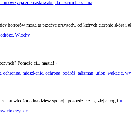
nicy horrorów mogą tu przeżyć przygody, od których cierpnie skóra i g
odróże,
Włochy
poczynek? Pomoże ci... magia!
»
a ochronna,
mieszkanie,
ochrona,
podróż,
talizman,
urlop,
wakacje,
wy
laku wiedźm odnajdziesz spokój i pozbędziesz się złej energii.
»
świętokrzyskie