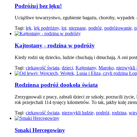
Podróżuj bez lęku!
Uciążliwe towarzystwo, zgubienie bagażu, choroby, wypadek – 
Tagi:
lęk,
lęk podróżny,
lot,
nieznane,
podróż,
podróżowanie,
p
Kajtostany - rodzina w podróży
Kiedy rodzi się dziecko, ludzie chuchają i dmuchają. A oni po
Tagi:
ciekawość świata,
dzieci,
Kajtostany,
Maroko,
niezwykli 
Rodzinna podróż dookoła świata
Zrezygnowali z pracy, zabrali dzieci ze szkoły, porzucili życie
rok przejechali 114 tysięcy kilometrów. To tak, jakby kulę ziems
Tagi:
ciekawość świata,
niezwykli ludzie,
podróż,
rodzina,
więz
Smaki Hercegowiny