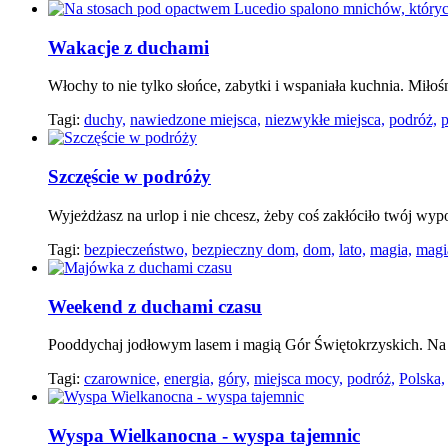
Wakacje z duchami
Włochy to nie tylko słońce, zabytki i wspaniała kuchnia. Miłoś
Tagi:
duchy,
nawiedzone miejsca,
niezwykłe miejsca,
podróż,
p
Szczęście w podróży
Wyjeżdżasz na urlop i nie chcesz, żeby coś zakłóciło twój wy
Tagi:
bezpieczeństwo,
bezpieczny dom,
dom,
lato,
magia,
magi
Weekend z duchami czasu
Pooddychaj jodłowym lasem i magią Gór Świętokrzyskich. Na sz
Tagi:
czarownice,
energia,
góry,
miejsca mocy,
podróż,
Polska,
Wyspa Wielkanocna - wyspa tajemnic