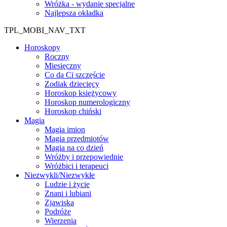
Wróżka - wydanie specjalne
Najlepsza okładka
TPL_MOBI_NAV_TXT
Horoskopy
Roczny
Miesięczny
Co da Ci szczęście
Zodiak dziecięcy
Horoskop księżycowy
Horoskop numerologiczny
Horoskop chiński
Magia
Magia imion
Magia przedmiotów
Magia na co dzień
Wróżby i przepowiednie
Wróżbici i terapeuci
Niezwykli/Niezwykłe
Ludzie i życie
Znani i lubiani
Zjawiska
Podróże
Wierzenia