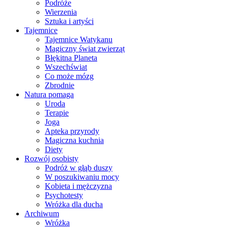
Podróże
Wierzenia
Sztuka i artyści
Tajemnice
Tajemnice Watykanu
Magiczny świat zwierząt
Błękitna Planeta
Wszechświat
Co może mózg
Zbrodnie
Natura pomaga
Uroda
Terapie
Joga
Apteka przyrody
Magiczna kuchnia
Diety
Rozwój osobisty
Podróż w głąb duszy
W poszukiwaniu mocy
Kobieta i mężczyzna
Psychotesty
Wróżka dla ducha
Archiwum
Wróżka