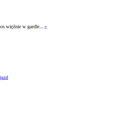
łos więźnie w gardle...
»
jazd