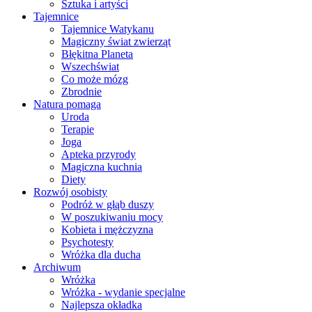
Sztuka i artyści
Tajemnice
Tajemnice Watykanu
Magiczny świat zwierząt
Błękitna Planeta
Wszechświat
Co może mózg
Zbrodnie
Natura pomaga
Uroda
Terapie
Joga
Apteka przyrody
Magiczna kuchnia
Diety
Rozwój osobisty
Podróż w głąb duszy
W poszukiwaniu mocy
Kobieta i mężczyzna
Psychotesty
Wróżka dla ducha
Archiwum
Wróżka
Wróżka - wydanie specjalne
Najlepsza okładka