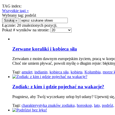
TAG index:
Wszystkie tagi »
Wybrany tag:
podróż
Łącznie:
20
znalezionych pozycji.
Pokaż # wyników na stronie:
Zerwane koraliki i kobieca siła
Zerwałam z moim dawnym europejskim życiem, pracą w korpor
Choć nie umiem pływać, powoli myślę o długim rejsie: błękitny 
Tagi:
amulet,
indianin,
kobieca siła,
kobieta,
Kolumbia,
morze k
Zodiak: z kim i gdzie pojechać na wakacje?
Pragniesz, aby Twój wyczekany urlop był udany? Upewnij się,
Tagi:
charakterystyka znaków zodiaku,
horoskop,
lato,
podróż,