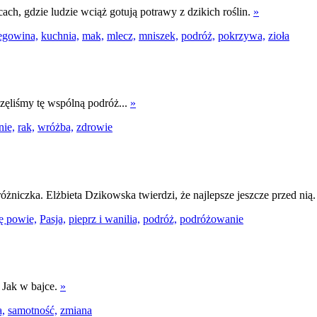
h, gdzie ludzie wciąż gotują potrawy z dzikich roślin.
»
egowina,
kuchnia,
mak,
mlecz,
mniszek,
podróż,
pokrzywa,
zioła
zęliśmy tę wspólną podróż...
»
nie,
rak,
wróżba,
zdrowie
óżniczka. Elżbieta Dzikowska twierdzi, że najlepsze jeszcze przed nią
ę powie,
Pasja,
pieprz i wanilia,
podróż,
podróżowanie
. Jak w bajce.
»
a,
samotność,
zmiana