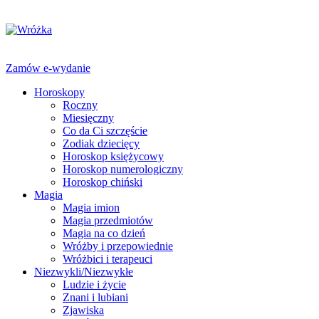
Zamów e-wydanie
Horoskopy
Roczny
Miesięczny
Co da Ci szczęście
Zodiak dziecięcy
Horoskop księżycowy
Horoskop numerologiczny
Horoskop chiński
Magia
Magia imion
Magia przedmiotów
Magia na co dzień
Wróżby i przepowiednie
Wróżbici i terapeuci
Niezwykli/Niezwykłe
Ludzie i życie
Znani i lubiani
Zjawiska