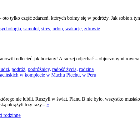
oto tylko część zdarzeń, których boimy się w podróży. Jak sobie z t
sychologia,
samolot,
stres,
urlop,
wakacje,
zdrowie
stanowili odlecieć jak bociany! A raczej odjechać – objuczonymi rower
ludzi,
podróż,
podróżnicy,
radość życia,
rodzina
, którego nie lubili. Ruszyli w świat. Planu B nie było, wszystko musia
ką okrążyli trzy razy...
»
i rodzinne