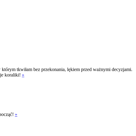
którym tkwiłam bez przekonania, lękiem przed ważnymi decyzjami.
je koraliki!
»
ypocząć!
»