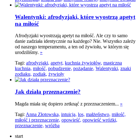
Walentynki: afrodyzjaki, które wyostrzą apetyt
na miłość
Afrodyzjaki wyostrzają apetyt na miłość. Ale czy to samo
danie zadziała identycznie na każdego? Nie. Wszystko zależy
od naszego temperamentu, a ten od żywiołu, w którym się
urodziliśmy.
»
Tagi:
afrodyzjaki,
apetyt,
kuchnia żywiołów,
magiczna
kuchnia,
miłość,
pobudzenie,
pożądanie,
Walentynki,
znaki
zodiaku,
zodiak,
żywioły
Jak działa przeznaczenie?
Magda miała się dopiero zetknąć z przeznaczeniem...
»
Tagi:
Anna Złotowska,
intuicja,
los,
małżeństwo,
miłość,
miłość i przeznaczenie,
opowieść,
opowieść wróżki,
przeznaczenie,
wróżba
start