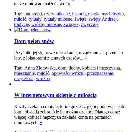
także uratować małżeństwo!
»
Tagi:
andrzejki,
czary miłosne,
historia,
magia,
małżeństwo,
miłość,
rytuały,
rytuały miłosne,
święta,
święty Andrzej,
tradycje,
wróżby miłosne,
związek,
zwyczaje
Dom pełen snów
Przyśniło jej się nowe mieszkanie, urządzone jak przed stu
laty, z lokatorami z tamtych czasów...
»
Tagi:
Anna Złotowska,
dom,
duchy,
kobieta i mężczyzna,
mieszkanie,
miłość,
opowieści wróżki,
przeznaczenie,
przyszłość,
wróżba
W internetowym sklepie z miłością
Każdy czeka na motyle, które gdzieś z głębi poderwą się do
lotu i obsiądą żebra. Ale ile można czekać. Dlatego coraz
więcej kobiet i mężczyzn zakłada konta na portalach
randkowych.
»