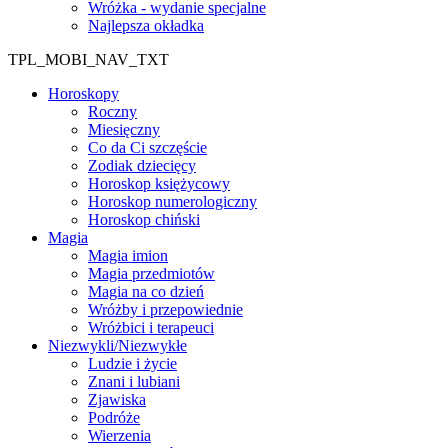
Wróżka - wydanie specjalne
Najlepsza okładka
TPL_MOBI_NAV_TXT
Horoskopy
Roczny
Miesięczny
Co da Ci szczęście
Zodiak dziecięcy
Horoskop księżycowy
Horoskop numerologiczny
Horoskop chiński
Magia
Magia imion
Magia przedmiotów
Magia na co dzień
Wróżby i przepowiednie
Wróżbici i terapeuci
Niezwykli/Niezwykłe
Ludzie i życie
Znani i lubiani
Zjawiska
Podróże
Wierzenia