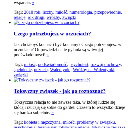
wsparcia.
»
Tagi:
2018 rok,
liczby,
miłość,
numerologia,
przepowiednie,
relacje,
rok drugi,
wróżby,
związki
Czego potrzebujesz w uczuciach?
Jak chciałbyś kochać i być kochany? Czego potrzebujesz w
uczuciach? Odpowiedzi na te pytania są w twojej
podświadomości!
»
Tagi:
miłość,
podświadomość,
psychotest,
rozwój duchowy,
spełnienie,
uczucia,
Walentynki,
Wróżby na Walentynki,
związki
Toksyczny związek - jak go rozpoznać?
Toksyczna relacja to nie zawsze taka, w której ludzie się
kłócą i rzucają się sobie do gardeł. Czasem to wszystko dzieje
się bardzo subtelnie.
»
Tagi:
kobieta i mężczyzna,
miłość,
problemy w związku,
psychologia,
terapia par,
toksyczne relacje,
toksyczne związki