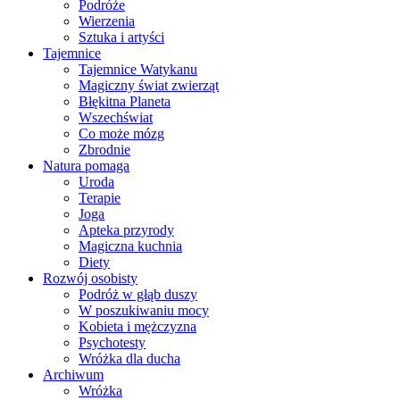
Podróże
Wierzenia
Sztuka i artyści
Tajemnice
Tajemnice Watykanu
Magiczny świat zwierząt
Błękitna Planeta
Wszechświat
Co może mózg
Zbrodnie
Natura pomaga
Uroda
Terapie
Joga
Apteka przyrody
Magiczna kuchnia
Diety
Rozwój osobisty
Podróż w głąb duszy
W poszukiwaniu mocy
Kobieta i mężczyzna
Psychotesty
Wróżka dla ducha
Archiwum
Wróżka