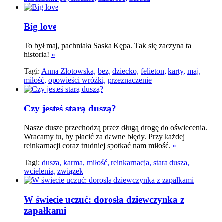
Big love
To był maj, pachniała Saska Kępa. Tak się zaczyna ta
historia!
»
Tagi:
Anna Złotowska,
bez,
dziecko,
felieton,
karty,
maj,
miłość,
opowieści wróżki,
przeznaczenie
Czy jesteś starą duszą?
Nasze dusze przechodzą przez długą drogę do oświecenia.
Wracamy tu, by płacić za dawne błędy. Przy każdej
reinkarnacji coraz trudniej spotkać nam miłość.
»
Tagi:
dusza,
karma,
miłość,
reinkarnacja,
stara dusza,
wcielenia,
związek
W świecie uczuć: dorosła dziewczynka z
zapałkami