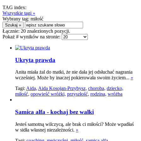
TAG index:
Wszystkie tagi »
Wybrany tag:
miłość
Łącznie:
20
znalezionych pozycji.
Pokaż # wyników na stronie:
Ukryta prawda
Anita miała żal do matki, że nie dała jej odsłuchać nagrania
wcześniej. Może by inaczej pokierowała swoim życiem...
»
Tagi:
Aida,
Aida Kosojan-Przybysz,
choroba,
dziecko,
miłość,
opowieść wróżki,
przyszłość,
rodzina,
wróżba
Samica alfa - kochaj bez walki
Jesteś samotną wilczycą, ale brak ci miłości? Może wpadłaś
w sidła własnej niezależności.
»
Tagi:
coaching,
mężczyźni,
miłość,
samica alfa