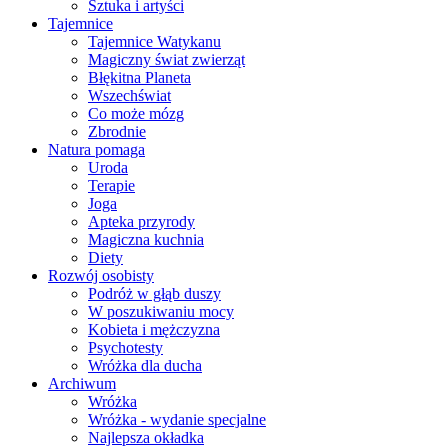
Sztuka i artyści
Tajemnice
Tajemnice Watykanu
Magiczny świat zwierząt
Błękitna Planeta
Wszechświat
Co może mózg
Zbrodnie
Natura pomaga
Uroda
Terapie
Joga
Apteka przyrody
Magiczna kuchnia
Diety
Rozwój osobisty
Podróż w głąb duszy
W poszukiwaniu mocy
Kobieta i mężczyzna
Psychotesty
Wróżka dla ducha
Archiwum
Wróżka
Wróżka - wydanie specjalne
Najlepsza okładka