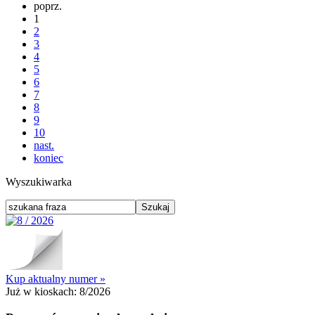
poprz.
1
2
3
4
5
6
7
8
9
10
nast.
koniec
Wyszukiwarka
Kup aktualny numer »
Już w kioskach:
8/2026