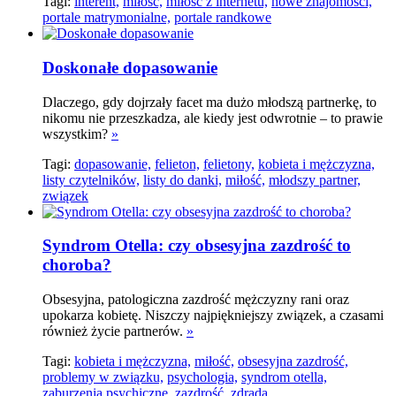
Tagi:
interent,
miłość,
miłość z internetu,
nowe znajomości,
portale matrymonialne,
portale randkowe
Doskonałe dopasowanie
Dlaczego, gdy dojrzały facet ma dużo młodszą partnerkę, to
nikomu nie przeszkadza, ale kiedy jest odwrotnie – to prawie
wszystkim?
»
Tagi:
dopasowanie,
felieton,
felietony,
kobieta i mężczyzna,
listy czytelników,
listy do danki,
miłość,
młodszy partner,
związek
Syndrom Otella: czy obsesyjna zazdrość to
choroba?
Obsesyjna, patologiczna zazdrość mężczyzny rani oraz
upokarza kobietę. Niszczy najpiękniejszy związek, a czasami
również życie partnerów.
»
Tagi:
kobieta i mężczyzna,
miłość,
obsesyjna zazdrość,
problemy w związku,
psychologia,
syndrom otella,
zaburzenia psychiczne,
zazdrość,
zdrada