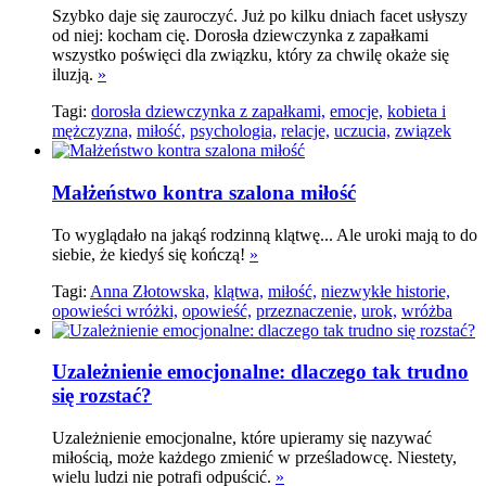
Szybko daje się zauroczyć. Już po kilku dniach facet usłyszy
od niej: kocham cię. Dorosła dziewczynka z zapałkami
wszystko poświęci dla związku, który za chwilę okaże się
iluzją.
»
Tagi:
dorosła dziewczynka z zapałkami,
emocje,
kobieta i
mężczyzna,
miłość,
psychologia,
relacje,
uczucia,
związek
Małżeństwo kontra szalona miłość
To wyglądało na jakąś rodzinną klątwę... Ale uroki mają to do
siebie, że kiedyś się kończą!
»
Tagi:
Anna Złotowska,
klątwa,
miłość,
niezwykłe historie,
opowieści wróżki,
opowieść,
przeznaczenie,
urok,
wróżba
Uzależnienie emocjonalne: dlaczego tak trudno
się rozstać?
Uzależnienie emocjonalne, które upieramy się nazywać
miłością, może każdego zmienić w prześladowcę. Niestety,
wielu ludzi nie potrafi odpuścić.
»