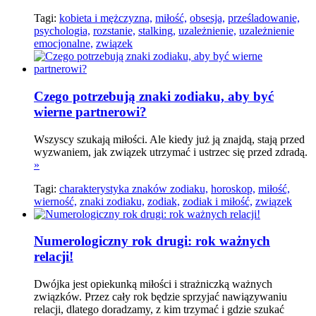
Tagi:
kobieta i mężczyzna,
miłość,
obsesja,
prześladowanie,
psychologia,
rozstanie,
stalking,
uzależnienie,
uzależnienie
emocjonalne,
związek
Czego potrzebują znaki zodiaku, aby być
wierne partnerowi?
Wszyscy szukają miłości. Ale kiedy już ją znajdą, stają przed
wyzwaniem, jak związek utrzymać i ustrzec się przed zdradą.
»
Tagi:
charakterystyka znaków zodiaku,
horoskop,
miłość,
wierność,
znaki zodiaku,
zodiak,
zodiak i miłość,
związek
Numerologiczny rok drugi: rok ważnych
relacji!
Dwójka jest opiekunką miłości i strażniczką ważnych
związków. Przez cały rok będzie sprzyjać nawiązywaniu
relacji, dlatego doradzamy, z kim trzymać i gdzie szukać