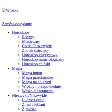
Zamów e-wydanie
Horoskopy
Roczny
Miesięczny
Co da Ci szczęście
Zodiak dziecięcy
Horoskop księżycowy
Horoskop numerologiczny
Horoskop chiński
Magia
Magia imion
Magia przedmiotów
Magia na co dzień
Wróżby i przepowiednie
Wróżbici i terapeuci
Niezwykli/Niezwykłe
Ludzie i życie
Znani i lubiani
Zjawiska