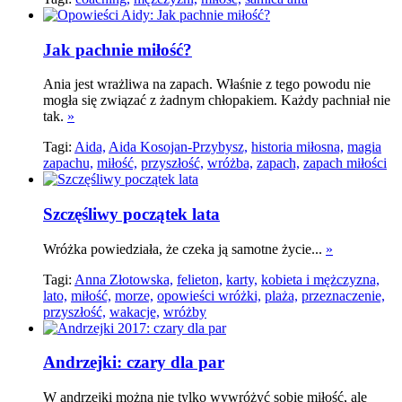
Jak pachnie miłość?
Ania jest wrażliwa na zapach. Właśnie z tego powodu nie
mogła się związać z żadnym chłopakiem. Każdy pachniał nie
tak.
»
Tagi:
Aida,
Aida Kosojan-Przybysz,
historia miłosna,
magia
zapachu,
miłość,
przyszłość,
wróżba,
zapach,
zapach miłości
Szczęśliwy początek lata
Wróżka powiedziała, że czeka ją samotne życie...
»
Tagi:
Anna Złotowska,
felieton,
karty,
kobieta i mężczyzna,
lato,
miłość,
morze,
opowieści wróżki,
plaża,
przeznaczenie,
przyszłość,
wakacje,
wróżby
Andrzejki: czary dla par
W andrzejki można nie tylko wywróżyć sobie miłość, ale