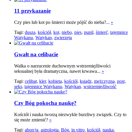
11 przykazanie
Czy pies lub kot po śmierci może pójść do nieba?...
»
Tagi:
dusza,
kościół,
kot,
niebo,
pies,
pupil,
śmierć,
tajemnice
Watykanu,
Watykan,
zwierzęta
Gwałt na celibacie
Walka o narzucenie duchownym wstrzemięźliwości
seksualnej była dramatyczna, nawet krwawa...
»
Tagi:
celibat,
kler,
kobieta,
kościół,
ksiądz,
mężczyzna,
post,
seks,
tajemnice Watykanu,
Watykan,
wstrzemięźliwość
Czy Bóg pokocha naukę?
Kościół i nauka tworzą niezwykle burzliwy związek. Czy to
się może zmienić?
»
Tagi:
aborcja,
astrologia,
Bóg,
in vitro,
kościół,
nauka,