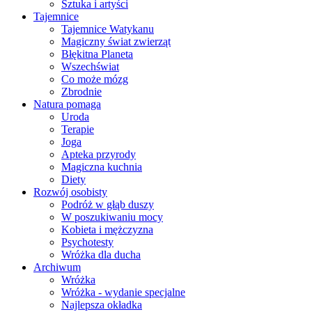
Sztuka i artyści
Tajemnice
Tajemnice Watykanu
Magiczny świat zwierząt
Błękitna Planeta
Wszechświat
Co może mózg
Zbrodnie
Natura pomaga
Uroda
Terapie
Joga
Apteka przyrody
Magiczna kuchnia
Diety
Rozwój osobisty
Podróż w głąb duszy
W poszukiwaniu mocy
Kobieta i mężczyzna
Psychotesty
Wróżka dla ducha
Archiwum
Wróżka
Wróżka - wydanie specjalne
Najlepsza okładka