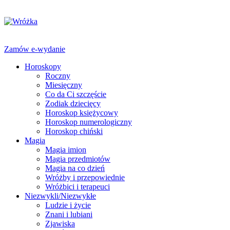
Zamów e-wydanie
Horoskopy
Roczny
Miesięczny
Co da Ci szczęście
Zodiak dziecięcy
Horoskop księżycowy
Horoskop numerologiczny
Horoskop chiński
Magia
Magia imion
Magia przedmiotów
Magia na co dzień
Wróżby i przepowiednie
Wróżbici i terapeuci
Niezwykli/Niezwykłe
Ludzie i życie
Znani i lubiani
Zjawiska