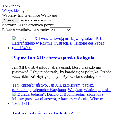
TAG index:
Wszystkie tagi »
Wybrany tag:
tajemnice Watykanu
Łącznie:
14
znalezionych pozycji.
Pokaż # wyników na stronie:
Papież Jan XII: chrześcijański Kaligula
Jan XII był zbyt młody jak na urząd, który przyszło mu
piastować. I zbyt niedojrzały, by bawić się w polityka. Przede
wszystkim zaś zbyt głupi, by dożyć wieku średniego.
»
Tagi:
chrześcijaństwo,
Jan XII,
katolicyzm,
papież,
pornokracja,
tajemnice Watykanu,
Watykan,
władza papieska
Judasz: zdrajca czy bohater?