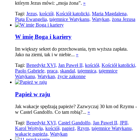
którym Jezus mówi: „moja żona”.
»
Tagi:
Jezus,
kościół,
Kościół katolicki,
Maria Magdalena,
Piąta Ewangelia,
tajemnice Watykanu,
Watykan,
żona Jezusa
W imię Boga i kariery
Im większy sekret do przechowania, tym wyższa zapłata.
Jako na ziemi, tak i w niebie...
»
Tagi:
Benedykt XVI,
Jan Paweł II,
kościół,
Kościół katolicki,
Paolo Gabriele,
praca,
skandal,
tajemnica,
tajemnice
Watykanu,
Watykan,
życie zakonne
Papież w raju
Jak wakacje spędzają papieże? Zazwyczaj 30 km od Rzymu -
w Castel Gandolfo. Co tam robią?...
»
Tagi:
Benedykt XVI,
Castel Gandolfo,
Jan Paweł II,
JPII,
Karol Wojtyła,
kościół,
papież,
Rzym,
tajemnice Watykanu,
wakacje papieża,
Watykan