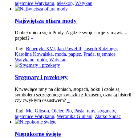
tajemnice Watykanu,
teleskop,
Watykan
Najświętsza ofiara mody
Diabeł ubiera się u Prady. A gdzie swoje stroje zamawia...
papież?
»
Tagi:
Benedykt XVI,
Jan Paweł II,
Joseph Ratzinger,
Karolina Kowalska,
moda,
papież,
Prada,
tajemnice
Watykanu,
ubiór,
Watykan
Stygmaty i przekręty
Krwawiące rany na dłoniach, stopach, boku i czole są
symbolem szczególnego związku z Jezusem, oznaką histerii
czy zwykłym oszustwem?
»
Tagi:
Mel Gibson,
Ojciec Pio,
Pasja,
rany,
stygmaty,
tajemnice Watykanu,
Weronika Giuliani,
Zlatko Sudac
Niepokorne święte