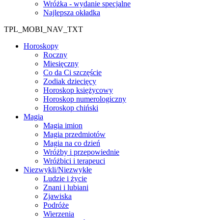
Wróżka - wydanie specjalne
Najlepsza okładka
TPL_MOBI_NAV_TXT
Horoskopy
Roczny
Miesięczny
Co da Ci szczęście
Zodiak dziecięcy
Horoskop księżycowy
Horoskop numerologiczny
Horoskop chiński
Magia
Magia imion
Magia przedmiotów
Magia na co dzień
Wróżby i przepowiednie
Wróżbici i terapeuci
Niezwykli/Niezwykłe
Ludzie i życie
Znani i lubiani
Zjawiska
Podróże
Wierzenia