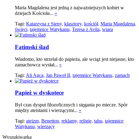
Maria Magdalena jest jedną z najważniejszych kobiet w
dziejach Kościoła...
»
Tagi:
Katarzyna z Sieny,
klasztory,
kościół,
Maria Magdalena,
święci,
tajemnice Watykanu,
Teresa z Avila,
wiara
Fatimski ślad
Wiadomo, kto strzelał do papieża, ale wciąż jest niejasne, kto
zamachowca wysłał...
»
Tagi:
Ali Agca,
Jan Paweł II,
tajemnice Watykanu,
zamach
Papież w dyskotece
Był czas dysput filozoficznych i sięgania po miecze. Spór
między ateistami i wierzącymi...
»
Tagi:
ateizm,
Benetton,
reklamy,
religie,
tabu,
tajemnice
Watykanu,
wierzący
Wyszukiwarka