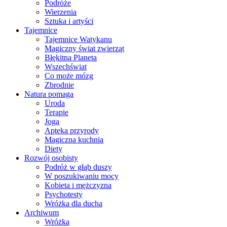
Podróże
Wierzenia
Sztuka i artyści
Tajemnice
Tajemnice Watykanu
Magiczny świat zwierząt
Błękitna Planeta
Wszechświat
Co może mózg
Zbrodnie
Natura pomaga
Uroda
Terapie
Joga
Apteka przyrody
Magiczna kuchnia
Diety
Rozwój osobisty
Podróż w głąb duszy
W poszukiwaniu mocy
Kobieta i mężczyzna
Psychotesty
Wróżka dla ducha
Archiwum
Wróżka