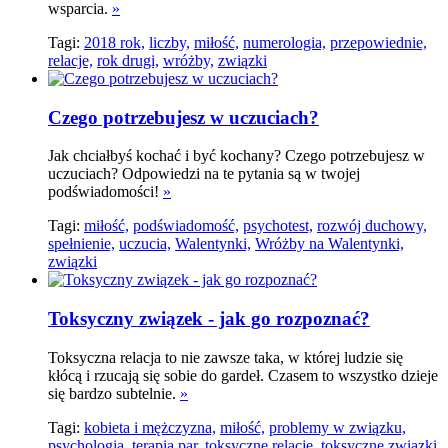
wsparcia.
»
Tagi:
2018 rok,
liczby,
miłość,
numerologia,
przepowiednie,
relacje,
rok drugi,
wróżby,
związki
Czego potrzebujesz w uczuciach?
Jak chciałbyś kochać i być kochany? Czego potrzebujesz w
uczuciach? Odpowiedzi na te pytania są w twojej
podświadomości!
»
Tagi:
miłość,
podświadomość,
psychotest,
rozwój duchowy,
spełnienie,
uczucia,
Walentynki,
Wróżby na Walentynki,
związki
Toksyczny związek - jak go rozpoznać?
Toksyczna relacja to nie zawsze taka, w której ludzie się
kłócą i rzucają się sobie do gardeł. Czasem to wszystko dzieje
się bardzo subtelnie.
»
Tagi:
kobieta i mężczyzna,
miłość,
problemy w związku,
psychologia,
terapia par,
toksyczne relacje,
toksyczne związki