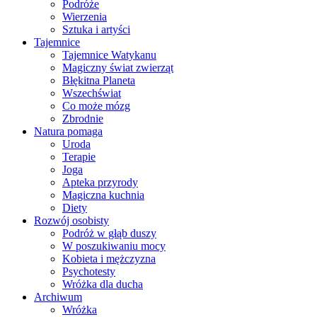
Podróże
Wierzenia
Sztuka i artyści
Tajemnice
Tajemnice Watykanu
Magiczny świat zwierząt
Błękitna Planeta
Wszechświat
Co może mózg
Zbrodnie
Natura pomaga
Uroda
Terapie
Joga
Apteka przyrody
Magiczna kuchnia
Diety
Rozwój osobisty
Podróż w głąb duszy
W poszukiwaniu mocy
Kobieta i mężczyzna
Psychotesty
Wróżka dla ducha
Archiwum
Wróżka