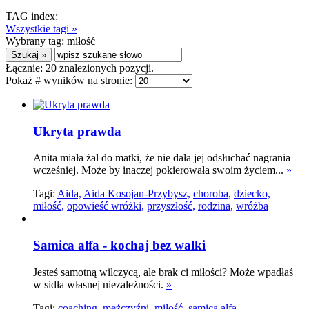
TAG index:
Wszystkie tagi »
Wybrany tag:
miłość
Łącznie:
20
znalezionych pozycji.
Pokaż # wyników na stronie:
Ukryta prawda
Anita miała żal do matki, że nie dała jej odsłuchać nagrania
wcześniej. Może by inaczej pokierowała swoim życiem...
»
Tagi:
Aida,
Aida Kosojan-Przybysz,
choroba,
dziecko,
miłość,
opowieść wróżki,
przyszłość,
rodzina,
wróżba
Samica alfa - kochaj bez walki
Jesteś samotną wilczycą, ale brak ci miłości? Może wpadłaś
w sidła własnej niezależności.
»
Tagi:
coaching,
mężczyźni,
miłość,
samica alfa