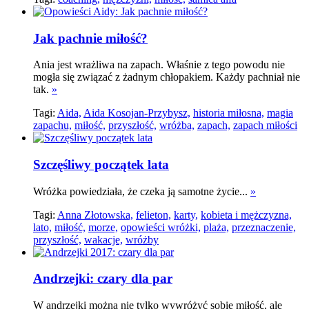
Jak pachnie miłość?
Ania jest wrażliwa na zapach. Właśnie z tego powodu nie
mogła się związać z żadnym chłopakiem. Każdy pachniał nie
tak.
»
Tagi:
Aida,
Aida Kosojan-Przybysz,
historia miłosna,
magia
zapachu,
miłość,
przyszłość,
wróżba,
zapach,
zapach miłości
Szczęśliwy początek lata
Wróżka powiedziała, że czeka ją samotne życie...
»
Tagi:
Anna Złotowska,
felieton,
karty,
kobieta i mężczyzna,
lato,
miłość,
morze,
opowieści wróżki,
plaża,
przeznaczenie,
przyszłość,
wakacje,
wróżby
Andrzejki: czary dla par
W andrzejki można nie tylko wywróżyć sobie miłość, ale