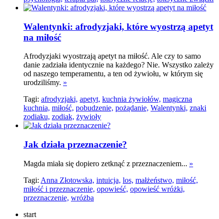
Walentynki: afrodyzjaki, które wyostrzą apetyt
na miłość
Afrodyzjaki wyostrzają apetyt na miłość. Ale czy to samo
danie zadziała identycznie na każdego? Nie. Wszystko zależy
od naszego temperamentu, a ten od żywiołu, w którym się
urodziliśmy.
»
Tagi:
afrodyzjaki,
apetyt,
kuchnia żywiołów,
magiczna
kuchnia,
miłość,
pobudzenie,
pożądanie,
Walentynki,
znaki
zodiaku,
zodiak,
żywioły
Jak działa przeznaczenie?
Magda miała się dopiero zetknąć z przeznaczeniem...
»
Tagi:
Anna Złotowska,
intuicja,
los,
małżeństwo,
miłość,
miłość i przeznaczenie,
opowieść,
opowieść wróżki,
przeznaczenie,
wróżba
start