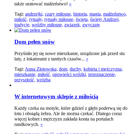
także uratować małżeństwo!
»
Tagi:
andrzejki,
czary miłosne,
historia,
magia,
małżeństwo,
miłość,
rytuały,
rytuały miłosne,
święta,
święty Andrzej,
tradycje,
wróżby miłosne,
związek,
zwyczaje
Dom pełen snów
Przyśniło jej się nowe mieszkanie, urządzone jak przed stu
laty, z lokatorami z tamtych czasów...
»
Tagi:
Anna Złotowska,
dom,
duchy,
kobieta i mężczyzna,
mieszkanie,
miłość,
opowieści wróżki,
przeznaczenie,
przyszłość,
wróżba
W internetowym sklepie z miłością
Każdy czeka na motyle, które gdzieś z głębi poderwą się do
lotu i obsiądą żebra. Ale ile można czekać. Dlatego coraz
więcej kobiet i mężczyzn zakłada konta na portalach
randkowych.
»