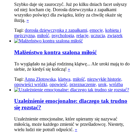
Szybko daje się zauroczyć. Już po kilku dniach facet usłyszy
od niej: kocham cię. Dorosła dziewczynka z zapałkami
wszystko poświęci dla związku, który za chwilę okaże się
iluzją.
»
Tagi:
dorosła dziewczynka z zapałkami,
emocje,
kobieta i
mężczyzna,
miłość,
psychologia,
relacje,
uczucia,
związek
Małżeństwo kontra szalona miłość
To wyglądało na jakąś rodzinną klątwę... Ale uroki mają to do
siebie, że kiedyś się kończą!
»
Tagi:
Anna Złotowska,
klątwa,
miłość,
niezwykłe historie,
opowieści wróżki,
opowieść,
przeznaczenie,
urok,
wróżba
Uzależnienie emocjonalne: dlaczego tak trudno
się rozstać?
Uzależnienie emocjonalne, które upieramy się nazywać
miłością, może każdego zmienić w prześladowcę. Niestety,
wielu ludzi nie potrafi odpuścić.
»