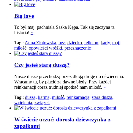
Big love
To był maj, pachniała Saska Kępa. Tak się zaczyna ta
historia!
»
Tagi:
Anna Złotowska,
bez,
dziecko,
felieton,
karty,
maj,
miłość,
opowieści wróżki,
przeznaczenie
Czy jesteś starą duszą?
Nasze dusze przechodzą przez długą drogę do oświecenia.
Wracamy tu, by płacić za dawne błędy. Przy każdej
reinkarnacji coraz trudniej spotkać nam miłość.
»
Tagi:
dusza,
karma,
miłość,
reinkarnacja,
stara dusza,
wcielenia,
związek
W świecie uczuć: dorosła dziewczynka z
zapałkami