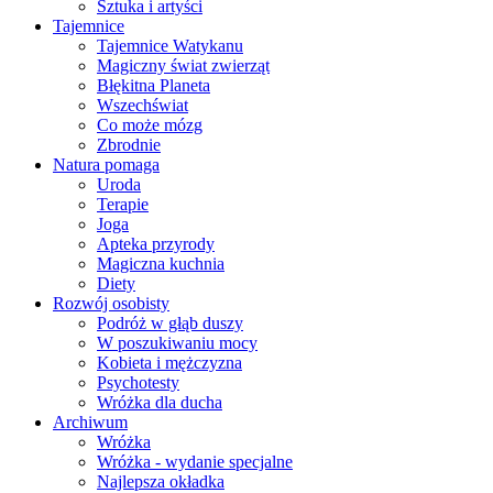
Sztuka i artyści
Tajemnice
Tajemnice Watykanu
Magiczny świat zwierząt
Błękitna Planeta
Wszechświat
Co może mózg
Zbrodnie
Natura pomaga
Uroda
Terapie
Joga
Apteka przyrody
Magiczna kuchnia
Diety
Rozwój osobisty
Podróż w głąb duszy
W poszukiwaniu mocy
Kobieta i mężczyzna
Psychotesty
Wróżka dla ducha
Archiwum
Wróżka
Wróżka - wydanie specjalne
Najlepsza okładka