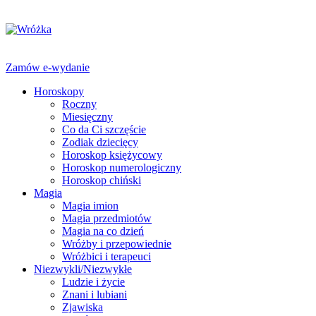
Zamów e-wydanie
Horoskopy
Roczny
Miesięczny
Co da Ci szczęście
Zodiak dziecięcy
Horoskop księżycowy
Horoskop numerologiczny
Horoskop chiński
Magia
Magia imion
Magia przedmiotów
Magia na co dzień
Wróżby i przepowiednie
Wróżbici i terapeuci
Niezwykli/Niezwykłe
Ludzie i życie
Znani i lubiani
Zjawiska