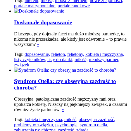
Tagi:
interent,
miłość,
miłość z internetu,
nowe znajomości,
portale matrymonialne,
portale randkowe
Doskonałe dopasowanie
Dlaczego, gdy dojrzały facet ma dużo młodszą partnerkę, to
nikomu nie przeszkadza, ale kiedy jest odwrotnie – to prawie
wszystkim?
»
Tagi:
dopasowanie,
felieton,
felietony,
kobieta i mężczyzna,
listy czytelników,
listy do danki,
miłość,
młodszy partner,
związek
Syndrom Otella: czy obsesyjna zazdrość to
choroba?
Obsesyjna, patologiczna zazdrość mężczyzny rani oraz
upokarza kobietę. Niszczy najpiękniejszy związek, a czasami
również życie partnerów.
»
Tagi:
kobieta i mężczyzna,
miłość,
obsesyjna zazdrość,
problemy w związku,
psychologia,
syndrom otella,
zaburzenia psychiczne,
zazdrość,
zdrada