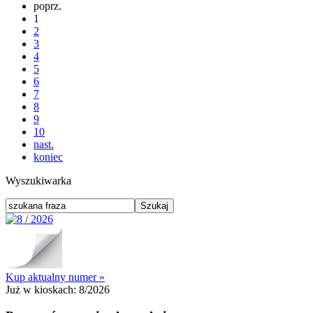
poprz.
1
2
3
4
5
6
7
8
9
10
nast.
koniec
Wyszukiwarka
Kup aktualny numer »
Już w kioskach:
8/2026