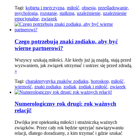
Tagi:
kobieta i mężczyzna,
miłość,
obsesja,
prześladowanie,
psychologia,
rozstanie,
stalking,
uzależnienie,
uzależnienie
emocjonalne,
związek
Czego potrzebują znaki zodiaku, aby być
wierne partnerowi?
Wszyscy szukają miłości. Ale kiedy już ją znajdą, stają przed
wyzwaniem, jak związek utrzymać i ustrzec się przed zdradą.
»
Tagi:
charakterystyka znaków zodiaku,
horoskop,
miłość,
wierność,
znaki zodiaku,
zodiak,
zodiak i miłość,
związek
Numerologiczny rok drugi: rok ważnych
relacji!
Dwójka jest opiekunką miłości i strażniczką ważnych
związków. Przez cały rok będzie sprzyjać nawiązywaniu
relacji, dlatego doradzamy, z kim trzymać i gdzie szukać