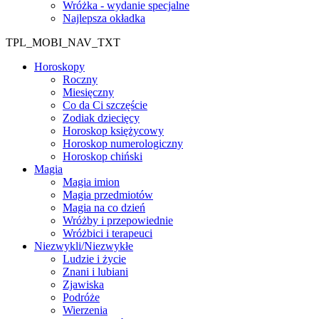
Wróżka - wydanie specjalne
Najlepsza okładka
TPL_MOBI_NAV_TXT
Horoskopy
Roczny
Miesięczny
Co da Ci szczęście
Zodiak dziecięcy
Horoskop księżycowy
Horoskop numerologiczny
Horoskop chiński
Magia
Magia imion
Magia przedmiotów
Magia na co dzień
Wróżby i przepowiednie
Wróżbici i terapeuci
Niezwykli/Niezwykłe
Ludzie i życie
Znani i lubiani
Zjawiska
Podróże
Wierzenia