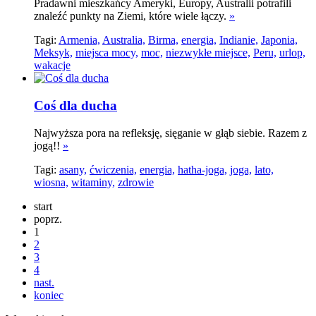
Pradawni mieszkańcy Ameryki, Europy, Australii potrafili
znaleźć punkty na Ziemi, które wiele łączy.
»
Tagi:
Armenia,
Australia,
Birma,
energia,
Indianie,
Japonia,
Meksyk,
miejsca mocy,
moc,
niezwykłe miejsce,
Peru,
urlop,
wakacje
Coś dla ducha
Najwyższa pora na refleksję, sięganie w głąb siebie. Razem z
jogą!!
»
Tagi:
asany,
ćwiczenia,
energia,
hatha-joga,
joga,
lato,
wiosna,
witaminy,
zdrowie
start
poprz.
1
2
3
4
nast.
koniec