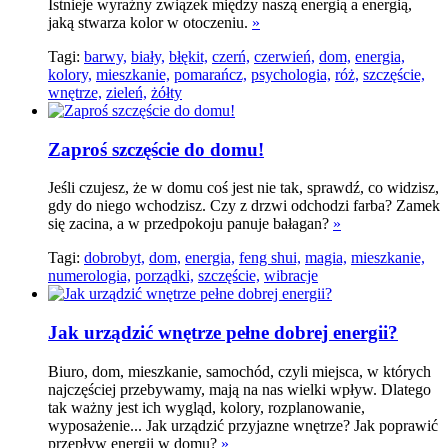
Istnieje wyraźny związek między naszą energią a energią,
jaką stwarza kolor w otoczeniu.
»
Tagi:
barwy,
biały,
błękit,
czerń,
czerwień,
dom,
energia,
kolory,
mieszkanie,
pomarańcz,
psychologia,
róż,
szczęście,
wnętrze,
zieleń,
żółty
Zaproś szczęście do domu!
Jeśli czujesz, że w domu coś jest nie tak, sprawdź, co widzisz,
gdy do niego wchodzisz. Czy z drzwi odchodzi farba? Zamek
się zacina, a w przedpokoju panuje bałagan?
»
Tagi:
dobrobyt,
dom,
energia,
feng shui,
magia,
mieszkanie,
numerologia,
porządki,
szczęście,
wibracje
Jak urządzić wnętrze pełne dobrej energii?
Biuro, dom, mieszkanie, samochód, czyli miejsca, w których
najczęściej przebywamy, mają na nas wielki wpływ. Dlatego
tak ważny jest ich wygląd, kolory, rozplanowanie,
wyposażenie... Jak urządzić przyjazne wnętrze? Jak poprawić
przepływ energii w domu?
»