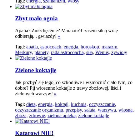
Tagi:
energia,
szamanizm,
włosy
Zbyt mało ognia
Apatia? Zniechęcenie? Marazm? Czasem silną wolę
odbierają... gwiazdy!
»
Tagi:
apatia,
astrocoach,
energia,
horoskop,
marazm,
Merkury,
planety,
rada astrocoacha,
siła,
Wenus,
żywioły
Zielone koktajle
Jak pozbyć się tego, co szkodliwe i wzmocnić ciało tym, co
dobre? Pij wiosenne koktajle z trawy zbożowej, liści i
zielonych warzyw!
»
Tagi:
dieta,
energia,
koktajl,
kuchnia,
oczyszczanie,
oczyszczanie organizmu,
przepisy,
sałata,
warzywa,
wiosna,
zboża,
zdrowie,
zielona apteka,
zielone koktajle
Katarowi NIE!