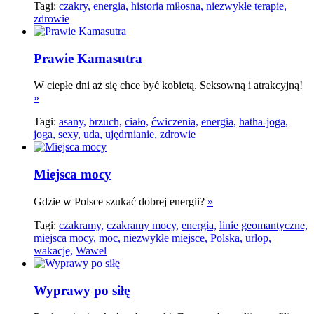
Tagi:
czakry,
energia,
historia miłosna,
niezwykłe terapie,
zdrowie
Prawie Kamasutra
W ciepłe dni aż się chce być kobietą. Seksowną i atrakcyjną!
»
Tagi:
asany,
brzuch,
ciało,
ćwiczenia,
energia,
hatha-joga,
joga,
sexy,
uda,
ujędrnianie,
zdrowie
Miejsca mocy
Gdzie w Polsce szukać dobrej energii?
»
Tagi:
czakramy,
czakramy mocy,
energia,
linie geomantyczne,
miejsca mocy,
moc,
niezwykłe miejsce,
Polska,
urlop,
wakacje,
Wawel
Wyprawy po siłę