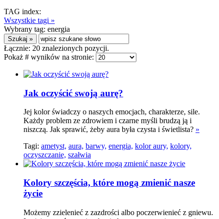
TAG index:
Wszystkie tagi »
Wybrany tag:
energia
Łącznie:
20
znalezionych pozycji.
Pokaż # wyników na stronie:
Jak oczyścić swoją aurę?
Jej kolor świadczy o naszych emocjach, charakterze, sile.
Każdy problem ze zdrowiem i czarne myśli brudzą ją i
niszczą. Jak sprawić, żeby aura była czysta i świetlista?
»
Tagi:
ametyst,
aura,
barwy,
energia,
kolor aury,
kolory,
oczyszczanie,
szałwia
Kolory szczęścia, które mogą zmienić nasze
życie
Możemy zzielenieć z zazdrości albo poczerwienieć z gniewu.