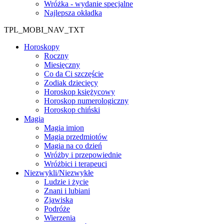
Wróżka - wydanie specjalne
Najlepsza okładka
TPL_MOBI_NAV_TXT
Horoskopy
Roczny
Miesięczny
Co da Ci szczęście
Zodiak dziecięcy
Horoskop księżycowy
Horoskop numerologiczny
Horoskop chiński
Magia
Magia imion
Magia przedmiotów
Magia na co dzień
Wróżby i przepowiednie
Wróżbici i terapeuci
Niezwykli/Niezwykłe
Ludzie i życie
Znani i lubiani
Zjawiska
Podróże
Wierzenia