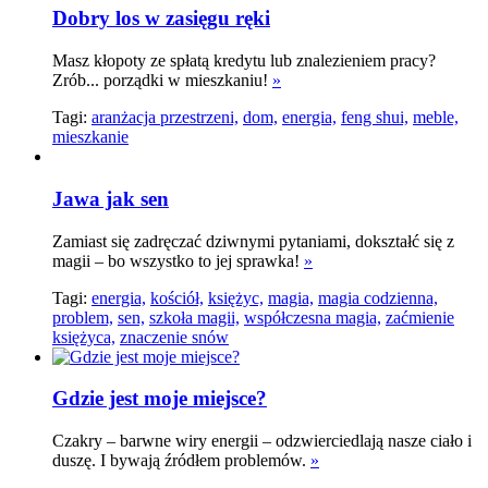
Dobry los w zasięgu ręki
Masz kłopoty ze spłatą kredytu lub znalezieniem pracy?
Zrób... porządki w mieszkaniu!
»
Tagi:
aranżacja przestrzeni,
dom,
energia,
feng shui,
meble,
mieszkanie
Jawa jak sen
Zamiast się zadręczać dziwnymi pytaniami, dokształć się z
magii – bo wszystko to jej sprawka!
»
Tagi:
energia,
kościół,
księżyc,
magia,
magia codzienna,
problem,
sen,
szkoła magii,
współczesna magia,
zaćmienie
księżyca,
znaczenie snów
Gdzie jest moje miejsce?
Czakry – barwne wiry energii – odzwierciedlają nasze ciało i
duszę. I bywają źródłem problemów.
»