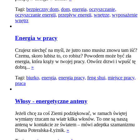
Tagi:
bezpieczny dom,
dom,
energia,
oczyszczanie,
oczyszczanie energii,
przepływ energii,
wnętrze,
wyposażenie
wnętrz
Energia w pracy
Czujesz niechęć na myśl, że jutro rano musisz znowu tam iść?
Czemu, skoro lubisz to, co robisz? Powodem może być zła
energia, która krąży w twojej pracy. Otwórz drzwi i wpuść tę
dobrą...
»
Tagi:
biurko,
energia,
energia pracy,
feng shui,
miejsce pracy,
praca
Włosy - energetyczne anteny
Jeżeli chcę za coś Ziemi podziękować, w ramach świętej
wymiany rzucam na wiatr kilka włosów. To one są naszą
anteną w kontakcie ze światem – mówi adeptka szamanizmu
Diana Poteralska-Łyżnik.
»