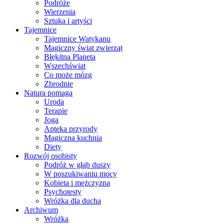
Podróże
Wierzenia
Sztuka i artyści
Tajemnice
Tajemnice Watykanu
Magiczny świat zwierząt
Błękitna Planeta
Wszechświat
Co może mózg
Zbrodnie
Natura pomaga
Uroda
Terapie
Joga
Apteka przyrody
Magiczna kuchnia
Diety
Rozwój osobisty
Podróż w głąb duszy
W poszukiwaniu mocy
Kobieta i mężczyzna
Psychotesty
Wróżka dla ducha
Archiwum
Wróżka