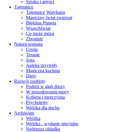
Sztuka i artyści
Tajemnice
Tajemnice Watykanu
Magiczny świat zwierząt
Błękitna Planeta
Wszechświat
Co może mózg
Zbrodnie
Natura pomaga
Uroda
Terapie
Joga
Apteka przyrody
Magiczna kuchnia
Diety
Rozwój osobisty
Podróż w głąb duszy
W poszukiwaniu mocy
Kobieta i mężczyzna
Psychotesty
Wróżka dla ducha
Archiwum
Wróżka
Wróżka - wydanie specjalne
Najlepsza okładka