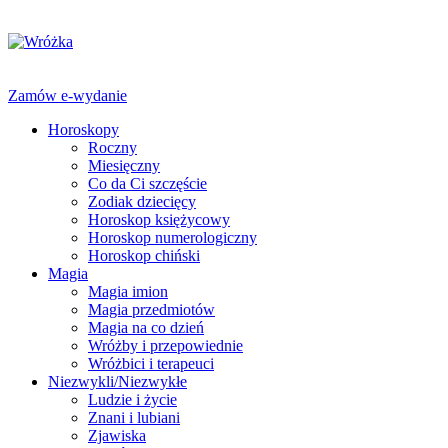
Zamów e-wydanie
Horoskopy
Roczny
Miesięczny
Co da Ci szczęście
Zodiak dziecięcy
Horoskop księżycowy
Horoskop numerologiczny
Horoskop chiński
Magia
Magia imion
Magia przedmiotów
Magia na co dzień
Wróżby i przepowiednie
Wróżbici i terapeuci
Niezwykli/Niezwykłe
Ludzie i życie
Znani i lubiani
Zjawiska