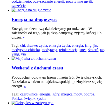
codziennego,
oczyszczanie energii,
pozytywne myśli,
szczęście
Energia na długie życie
Energię urodzeniową dziedziczymy po rodzicach. W
zależności od tego, jak ją eksploatujemy, żyjemy krócej lub
dłużej.
»
Tagi:
chi,
drzewo życia,
emergia życia,
energia,
jang,
jin,
medycyna chińska,
medytacja,
reinkarnacja,
stres,
śmierć,
tao,
yang,
yin
Weekend z duchami czasu
Pooddychaj jodłowym lasem i magią Gór Świętokrzyskich.
Na szlaku wiedźm odnajdziesz spokój i pozbędziesz się złej
energii.
»
Tagi:
czarownice,
energia,
góry,
miejsca mocy,
podróż,
Polska,
świętokrzyskie