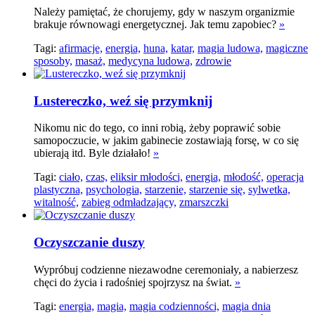
Należy pamiętać, że chorujemy, gdy w naszym organizmie
brakuje równowagi energetycznej. Jak temu zapobiec?
»
Tagi:
afirmacje,
energia,
huna,
katar,
magia ludowa,
magiczne
sposoby,
masaż,
medycyna ludowa,
zdrowie
Lustereczko, weź się przymknij
Nikomu nic do tego, co inni robią, żeby poprawić sobie
samopoczucie, w jakim gabinecie zostawiają forsę, w co się
ubierają itd. Byle działało!
»
Tagi:
ciało,
czas,
eliksir młodości,
energia,
młodość,
operacja
plastyczna,
psychologia,
starzenie,
starzenie się,
sylwetka,
witalność,
zabieg odmładzający,
zmarszczki
Oczyszczanie duszy
Wypróbuj codzienne niezawodne ceremoniały, a nabierzesz
chęci do życia i radośniej spojrzysz na świat.
»
Tagi:
energia,
magia,
magia codzienności,
magia dnia