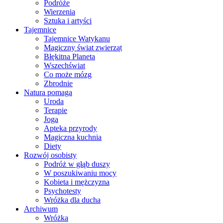
Podróże
Wierzenia
Sztuka i artyści
Tajemnice
Tajemnice Watykanu
Magiczny świat zwierząt
Błękitna Planeta
Wszechświat
Co może mózg
Zbrodnie
Natura pomaga
Uroda
Terapie
Joga
Apteka przyrody
Magiczna kuchnia
Diety
Rozwój osobisty
Podróż w głąb duszy
W poszukiwaniu mocy
Kobieta i mężczyzna
Psychotesty
Wróżka dla ducha
Archiwum
Wróżka