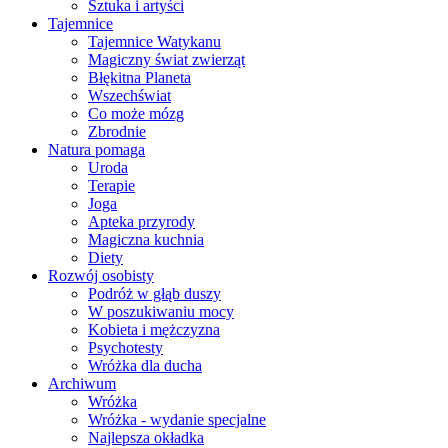
Sztuka i artyści
Tajemnice
Tajemnice Watykanu
Magiczny świat zwierząt
Błękitna Planeta
Wszechświat
Co może mózg
Zbrodnie
Natura pomaga
Uroda
Terapie
Joga
Apteka przyrody
Magiczna kuchnia
Diety
Rozwój osobisty
Podróż w głąb duszy
W poszukiwaniu mocy
Kobieta i mężczyzna
Psychotesty
Wróżka dla ducha
Archiwum
Wróżka
Wróżka - wydanie specjalne
Najlepsza okładka