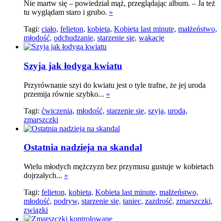
Nie martw się – powiedział mąż, przeglądając album. – Ja też
tu wyglądam staro i grubo.
»
Tagi:
ciało,
felieton,
kobieta,
Kobieta last minute,
małżeństwo,
młodość,
odchudzanie,
starzenie się,
wakacje
Szyja jak łodyga kwiatu
Przyrównanie szyi do kwiatu jest o tyle trafne, że jej uroda
przemija równie szybko...
»
Tagi:
ćwiczenia,
młodość,
starzenie się,
szyja,
uroda,
zmarszczki
Ostatnia nadzieja na skandal
Wielu młodych mężczyzn bez przymusu gustuje w kobietach
dojrzałych...
»
Tagi:
felieton,
kobieta,
Kobieta last minute,
małżeństwo,
młodość,
podryw,
starzenie się,
taniec,
zazdrość,
zmarszczki,
związki