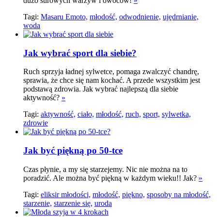
dużo surowych warzyw i owoców!
»
Tagi:
Masaru Emoto,
młodość,
odwodnienie,
ujędrnianie,
woda
Jak wybrać sport dla siebie?
Ruch sprzyja ładnej sylwetce, pomaga zwalczyć chandrę,
sprawia, że chce się nam kochać. A przede wszystkim jest
podstawą zdrowia. Jak wybrać najlepszą dla siebie
aktywność?
»
Tagi:
aktywność,
ciało,
młodość,
ruch,
sport,
sylwetka,
zdrowie
Jak być piękną po 50-tce
Czas płynie, a my się starzejemy. Nic nie można na to
poradzić. Ale można być piękną w każdym wieku!! Jak?
»
Tagi:
eliksir młodości,
młodość,
piękno,
sposoby na młodość,
starzenie,
starzenie się,
uroda