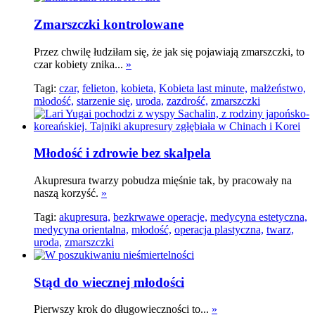
Zmarszczki kontrolowane
Przez chwilę łudziłam się, że jak się pojawiają zmarszczki, to
czar kobiety znika...
»
Tagi:
czar,
felieton,
kobieta,
Kobieta last minute,
małżeństwo,
młodość,
starzenie się,
uroda,
zazdrość,
zmarszczki
Młodość i zdrowie bez skalpela
Akupresura twarzy pobudza mięśnie tak, by pracowały na
naszą korzyść.
»
Tagi:
akupresura,
bezkrwawe operacje,
medycyna estetyczna,
medycyna orientalna,
młodość,
operacja plastyczna,
twarz,
uroda,
zmarszczki
Stąd do wiecznej młodości
Pierwszy krok do długowieczności to...
»