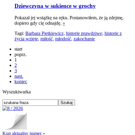
Dziewczyna w sukience w grochy
Pokazał jej wstążkę na ręku. Postanowiłem, że ją zdejmę,
dopiero gdy cię odnajdę.
»
Tagi:
Barbara Pietkiewicz,
historie prawdziwe,
historie z
życia wzięte,
miłość,
młodość,
zakochanie
start
poprz.
1
2
3
nast.
koniec
Wyszukiwarka
Kup aktualny numer »