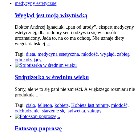
Wygląd jest moją wizytówką
Doktor Andrzej Ignaciuk, „pan od urody", ekspert medycyny
estetycznej, dba o dobry sen i odżywia się w sposób
urozmaicony. Jada to, na co ma ochotę. Nie uznaje diety
wegetariańskiej.
»
Tagi:
dieta,
medycyna estetyczna,
młodość,
wygląd,
zabieg
odmładzający
Striptizerka w średnim wieku
Sorry, ale w to się pani nie zmieści. A większego rozmiaru nie
produkują...
»
Tagi:
ciało,
felieton,
kobieta,
Kobieta last minute,
młodość,
odchudzanie,
starzenie się,
sylwetka,
zakupy
Fotoszop poproszę