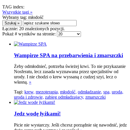
TAG index:
Wszystkie tagi »
Wybrany tag:
młodość
Łącznie:
20
znalezionych pozycji.
Pokaż # wyników na stronie:
Wampirze SPA na przebarwienia i zmarszczki
Żeby odmłodnieć, potrzeba świeżej krwi. To nie przykazanie
Nosferatu, lecz zasada wyznawana przez specjalistów od
urody. I nie chodzi o krew wyssaną z cudzej szyi, lecz o
własną.
»
Tagi:
krew,
mezoterapia,
młodość,
odmładzanie,
spa,
uroda,
uroda i zdrowie,
zabieg odmładzający,
zmarszczki
Jedz wodę łyżkami!
Picie nie wystarczy. Jeśli chcesz porządnie się nawodnić, jedz