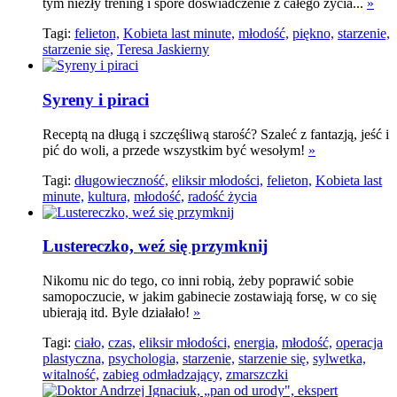
tym niezły trening i spore doświadczenie z całego życia...
»
Tagi:
felieton,
Kobieta last minute,
młodość,
piękno,
starzenie,
starzenie się,
Teresa Jaskierny
Syreny i piraci
Receptą na długą i szczęśliwą starość? Szaleć z fantazją, jeść i
pić do woli, a przede wszystkim być wesołym!
»
Tagi:
długowieczność,
eliksir młodości,
felieton,
Kobieta last
minute,
kultura,
młodość,
radość życia
Lustereczko, weź się przymknij
Nikomu nic do tego, co inni robią, żeby poprawić sobie
samopoczucie, w jakim gabinecie zostawiają forsę, w co się
ubierają itd. Byle działało!
»
Tagi:
ciało,
czas,
eliksir młodości,
energia,
młodość,
operacja
plastyczna,
psychologia,
starzenie,
starzenie się,
sylwetka,
witalność,
zabieg odmładzający,
zmarszczki