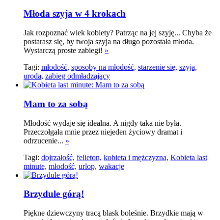
Młoda szyja w 4 krokach
Jak rozpoznać wiek kobiety? Patrząc na jej szyję... Chyba że
postarasz się, by twoja szyja na długo pozostała młoda.
Wystarczą proste zabiegi!
»
Tagi:
młodość,
sposoby na młodość,
starzenie się,
szyja,
uroda,
zabieg odmładzający
Mam to za sobą
Młodość wydaje się idealna. A nigdy taka nie była.
Przeczołgała mnie przez niejeden życiowy dramat i
odrzucenie...
»
Tagi:
dojrzałość,
felieton,
kobieta i mężczyzna,
Kobieta last
minute,
młodość,
urlop,
wakacje
Brzydule górą!
Piękne dziewczyny tracą blask boleśnie. Brzydkie mają w