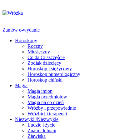
Zamów e-wydanie
Horoskopy
Roczny
Miesięczny
Co da Ci szczęście
Zodiak dziecięcy
Horoskop księżycowy
Horoskop numerologiczny
Horoskop chiński
Magia
Magia imion
Magia przedmiotów
Magia na co dzień
Wróżby i przepowiednie
Wróżbici i terapeuci
Niezwykli/Niezwykłe
Ludzie i życie
Znani i lubiani
Zjawiska