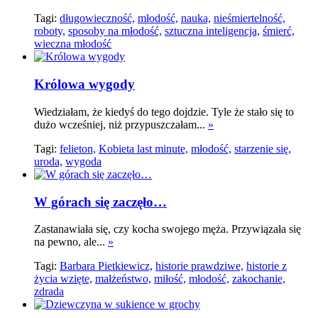
Tagi:
długowieczność,
młodość,
nauka,
nieśmiertelność,
roboty,
sposoby na młodość,
sztuczna inteligencja,
śmierć,
wieczna młodość
Królowa wygody
Wiedziałam, że kiedyś do tego dojdzie. Tyle że stało się to
dużo wcześniej, niż przypuszczałam...
»
Tagi:
felieton,
Kobieta last minute,
młodość,
starzenie się,
uroda,
wygoda
W górach się zaczęło…
Zastanawiała się, czy kocha swojego męża. Przywiązała się
na pewno, ale...
»
Tagi:
Barbara Pietkiewicz,
historie prawdziwe,
historie z
życia wzięte,
małżeństwo,
miłość,
młodość,
zakochanie,
zdrada