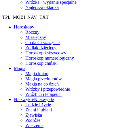
Wróżka - wydanie specjalne
Najlepsza okładka
TPL_MOBI_NAV_TXT
Horoskopy
Roczny
Miesięczny
Co da Ci szczęście
Zodiak dziecięcy
Horoskop księżycowy
Horoskop numerologiczny
Horoskop chiński
Magia
Magia imion
Magia przedmiotów
Magia na co dzień
Wróżby i przepowiednie
Wróżbici i terapeuci
Niezwykli/Niezwykłe
Ludzie i życie
Znani i lubiani
Zjawiska
Podróże
Wierzenia