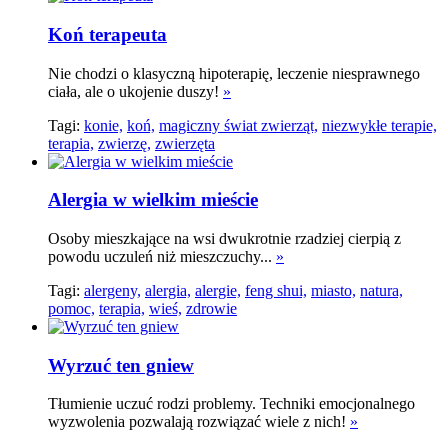
Koń terapeuta
Nie chodzi o klasyczną hipoterapię, leczenie niesprawnego
ciała, ale o ukojenie duszy!
»
Tagi:
konie,
koń,
magiczny świat zwierząt,
niezwykłe terapie,
terapia,
zwierzę,
zwierzęta
Alergia w wielkim mieście
Osoby mieszkające na wsi dwukrotnie rzadziej cierpią z
powodu uczuleń niż mieszczuchy...
»
Tagi:
alergeny,
alergia,
alergie,
feng shui,
miasto,
natura,
pomoc,
terapia,
wieś,
zdrowie
Wyrzuć ten gniew
Tłumienie uczuć rodzi problemy. Techniki emocjonalnego
wyzwolenia pozwalają rozwiązać wiele z nich!
»