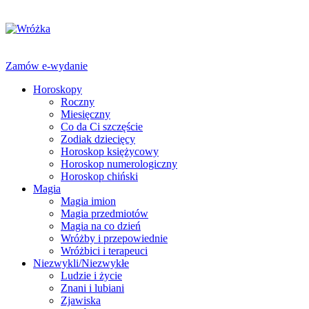
Zamów e-wydanie
Horoskopy
Roczny
Miesięczny
Co da Ci szczęście
Zodiak dziecięcy
Horoskop księżycowy
Horoskop numerologiczny
Horoskop chiński
Magia
Magia imion
Magia przedmiotów
Magia na co dzień
Wróżby i przepowiednie
Wróżbici i terapeuci
Niezwykli/Niezwykłe
Ludzie i życie
Znani i lubiani
Zjawiska