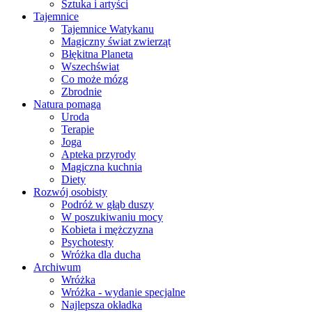
Sztuka i artyści
Tajemnice
Tajemnice Watykanu
Magiczny świat zwierząt
Błękitna Planeta
Wszechświat
Co może mózg
Zbrodnie
Natura pomaga
Uroda
Terapie
Joga
Apteka przyrody
Magiczna kuchnia
Diety
Rozwój osobisty
Podróż w głąb duszy
W poszukiwaniu mocy
Kobieta i mężczyzna
Psychotesty
Wróżka dla ducha
Archiwum
Wróżka
Wróżka - wydanie specjalne
Najlepsza okładka