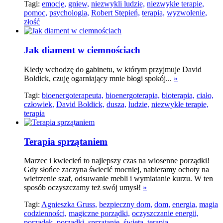
Tagi:
emocje,
gniew,
niezwykli ludzie,
niezwykłe terapie,
pomoc,
psychologia,
Robert Stępień,
terapia,
wyzwolenie,
złość
Jak diament w ciemnościach
Kiedy wchodzę do gabinetu, w którym przyjmuje David
Boldick, czuję ogarniający mnie błogi spokój...
»
Tagi:
bioenergoterapeuta,
bioenergoterapia,
bioterapia,
ciało,
człowiek,
David Boldick,
dusza,
ludzie,
niezwykłe terapie,
terapia
Terapia sprzątaniem
Marzec i kwiecień to najlepszy czas na wiosenne porządki!
Gdy słońce zaczyna świecić mocniej, nabieramy ochoty na
wietrzenie szaf, odsuwanie mebli i wymiatanie kurzu. W ten
sposób oczyszczamy też swój umysł!
»
Tagi:
Agnieszka Gruss,
bezpieczny dom,
dom,
energia,
magia
codzienności,
magiczne porządki,
oczyszczanie energii,
porządek,
porządki,
sprzątanie,
święta,
terapia