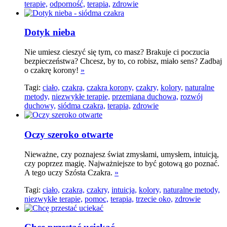
terapie,
odporność,
terapia,
zdrowie
Dotyk nieba
Nie umiesz cieszyć się tym, co masz? Brakuje ci poczucia
bezpieczeństwa? Chcesz, by to, co robisz, miało sens? Zadbaj
o czakrę korony!
»
Tagi:
ciało,
czakra,
czakra korony,
czakry,
kolory,
naturalne
metody,
niezwykłe terapie,
przemiana duchowa,
rozwój
duchowy,
siódma czakra,
terapia,
zdrowie
Oczy szeroko otwarte
Nieważne, czy poznajesz świat zmysłami, umysłem, intuicją,
czy poprzez magię. Najważniejsze to być gotową go poznać.
A tego uczy Szósta Czakra.
»
Tagi:
ciało,
czakra,
czakry,
intuicja,
kolory,
naturalne metody,
niezwykłe terapie,
pomoc,
terapia,
trzecie oko,
zdrowie