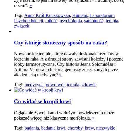
żyje razem, to jest im łatwiej, bo są razem – i trudniej, bo są
razem".
»
Tagi:
Anna Król-Kuczkowska,
Humani,
Laboratorium
Psychoedukacji,
miłość,
psychologia,
samotność,
terapia,
związek
Czy istnieje skuteczny sposób na raka?
Nowatorskie terapie, które dawały doskonałe rezultaty w
leczeniu raka. A z drugiej strony zawistni koledzy i potężne
lobby farmaceutyczne. Czy historia Jeana Solomidèsa i
Arthura Vernesa to historia geniuszy zniszczonych przez
akademicką medycynę?
»
Tagi:
medycyna,
nowotwór,
terapia,
zdrowie
Co widać w kropli krwi
Oglądanie żywej tkanki w dużym powiększeniu może
pokazać więcej niż klasyczna morfologia.
»
Tagi:
badania,
badania krwi,
choroby,
krew,
niezwykłe