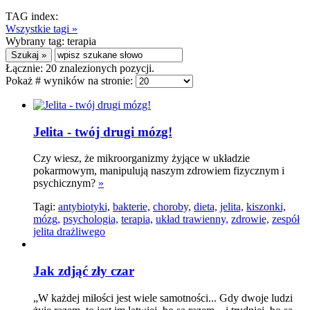
TAG index:
Wszystkie tagi »
Wybrany tag:
terapia
Łącznie:
20
znalezionych pozycji.
Pokaż # wyników na stronie:
Jelita - twój drugi mózg!
Czy wiesz, że mikroorganizmy żyjące w układzie
pokarmowym, manipulują naszym zdrowiem fizycznym i
psychicznym?
»
Tagi:
antybiotyki,
bakterie,
choroby,
dieta,
jelita,
kiszonki,
mózg,
psychologia,
terapia,
układ trawienny,
zdrowie,
zespół
jelita drażliwego
Jak zdjąć zły czar
„W każdej miłości jest wiele samotności... Gdy dwoje ludzi