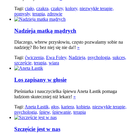
Tagi:
ciało,
czakra,
czakry,
kolory,
niezwykłe terapie,
pomysły,
terapia,
zdrowie
Nadzieja matką mądrych
Dlaczego, wbrew przysłowiu, często pozwalamy sobie na
nadzieję? Bo bez niej się nie da!!
»
Tagi:
ćwiczenia,
Ewa Foley,
Nadzieja,
psychologia,
sukces,
szczęście,
terapia,
wiara
Los zapisany w głosie
Pieśniarka i nauczycielka śpiewu Aneta Łastik pomaga
ludziom skuteczniej niż lekarz!
»
Tagi:
Aneta Łastik,
głos,
kariera,
kobieta,
niezwykłe terapie,
psychologia,
śpiew,
śpiewanie,
terapia
Szczęście jest w nas