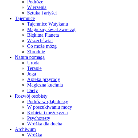
Podróże
Wierzenia
Sztuka i artyści
Tajemnice
Tajemnice Watykanu
Magiczny świat zwierząt
Błękitna Planeta
Wszechświat
Co może mózg
Zbrodnie
Natura pomaga
Uroda
Terapie
Joga
Apteka przyrody
Magiczna kuchnia
Diety
Rozwój osobisty
Podróż w głąb duszy
W poszukiwaniu mocy
Kobieta i mężczyzna
Psychotesty
Wróżka dla ducha
Archiwum
Wróżka