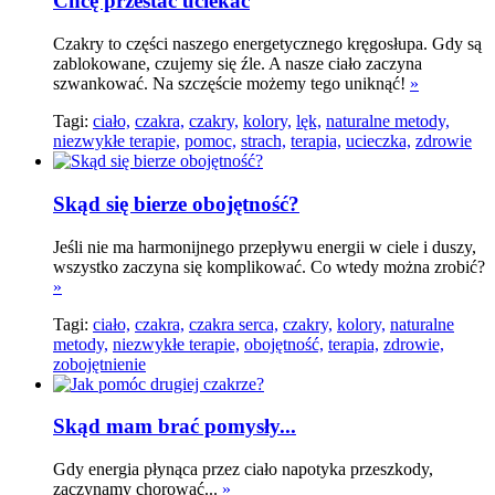
Chcę przestać uciekać
Czakry to części naszego energetycznego kręgosłupa. Gdy są
zablokowane, czujemy się źle. A nasze ciało zaczyna
szwankować. Na szczęście możemy tego uniknąć!
»
Tagi:
ciało,
czakra,
czakry,
kolory,
lęk,
naturalne metody,
niezwykłe terapie,
pomoc,
strach,
terapia,
ucieczka,
zdrowie
Skąd się bierze obojętność?
Jeśli nie ma harmonijnego przepływu energii w ciele i duszy,
wszystko zaczyna się komplikować. Co wtedy można zrobić?
»
Tagi:
ciało,
czakra,
czakra serca,
czakry,
kolory,
naturalne
metody,
niezwykłe terapie,
obojętność,
terapia,
zdrowie,
zobojętnienie
Skąd mam brać pomysły...
Gdy energia płynąca przez ciało napotyka przeszkody,
zaczynamy chorować...
»