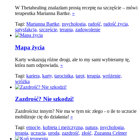
W Thetahealing znalazłam prostą receptę na szczęście – mówi
terapeutka Marianna Bartke.
»
Tagi:
Marianna Bartke,
psychologia,
radość,
radość życia,
satysfakcja,
szczęście,
terapia,
zadowolenie
Mapa życia
Karty wskazują różne drogi, ale to my sami wybieramy tę,
która nam odpowiada.
»
Tagi:
kariera,
karty,
tarocistka,
tarot,
terapia,
wróżenie,
wróżka
Zazdrość? Nie szkodzi!
Zazdrościsz innym? Nie ma w tym nic złego - o ile to uczucie
mobilizuje cię do działania!
»
Tagi:
emocje,
kobieta i mężczyzna,
natura,
psychologia,
terapia,
uczucia,
uroda,
zazdrość,
złość,
Zuzanna Celmer