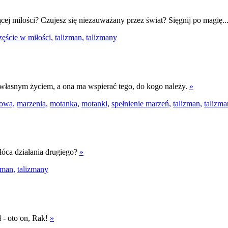
ącej miłości? Czujesz się niezauważany przez świat? Sięgnij po magię..
zęście w miłości,
talizman,
talizmany
 własnym życiem, a ona ma wspierać tego, do kogo należy.
»
dowa,
marzenia,
motanka,
motanki,
spełnienie marzeń,
talizman,
talizm
łóca działania drugiego?
»
zman,
talizmany
ł - oto on, Rak!
»