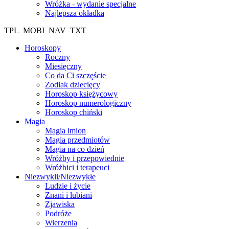
Wróżka - wydanie specjalne
Najlepsza okładka
TPL_MOBI_NAV_TXT
Horoskopy
Roczny
Miesięczny
Co da Ci szczęście
Zodiak dziecięcy
Horoskop księżycowy
Horoskop numerologiczny
Horoskop chiński
Magia
Magia imion
Magia przedmiotów
Magia na co dzień
Wróżby i przepowiednie
Wróżbici i terapeuci
Niezwykli/Niezwykłe
Ludzie i życie
Znani i lubiani
Zjawiska
Podróże
Wierzenia