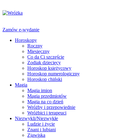
Zamów e-wydanie
Horoskopy
Roczny
Miesięczny
Co da Ci szczęście
Zodiak dziecięcy
Horoskop księżycowy
Horoskop numerologiczny
Horoskop chiński
Magia
Magia imion
Magia przedmiotów
Magia na co dzień
Wróżby i przepowiednie
Wróżbici i terapeuci
Niezwykli/Niezwykłe
Ludzie i życie
Znani i lubiani
Zjawiska