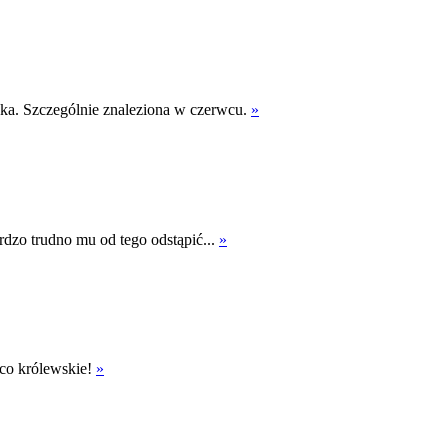
ynka. Szczególnie znaleziona w czerwcu.
»
rdzo trudno mu od tego odstąpić...
»
 co królewskie!
»