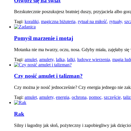
Otwórz się na świat
Bezskutecznie poszukujesz bratniej duszy, przyjaciela albo gor
Tagi:
koraliki,
magiczna biżuteria,
rytuał na miłość,
rytuały,
szc
Pomyśl marzenie i motaj
Motanka nie ma twarzy, oczu, nosa. Gdyby miała, zajęłaby się
Tagi:
amulet,
amulety,
lalka,
lalki,
ludowe wierzenia,
magia lu
Czy nosić amulet i talizman?
Czy można je nosić jednocześnie? Czy energia jednego nie zak
Tagi:
amulet,
amulety,
energia,
ochrona,
pomoc,
szczęście,
tali
Rak
Silny i łagodny jak słoń, pożyteczny i zapobiegliwy jak dzięcio