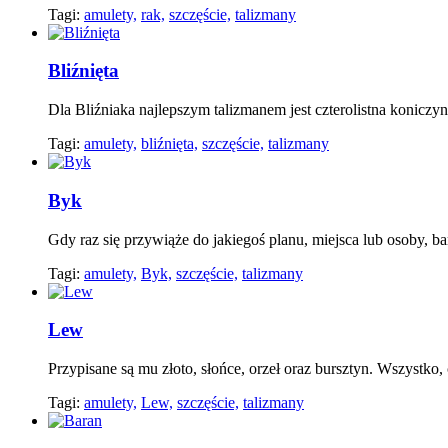
Tagi:
amulety,
rak,
szczęście,
talizmany
Bliźnięta
Dla Bliźniaka najlepszym talizmanem jest czterolistna konicz
Tagi:
amulety,
bliźnięta,
szczęście,
talizmany
Byk
Gdy raz się przywiąże do jakiegoś planu, miejsca lub osoby, ba
Tagi:
amulety,
Byk,
szczęście,
talizmany
Lew
Przypisane są mu złoto, słońce, orzeł oraz bursztyn. Wszystko,
Tagi:
amulety,
Lew,
szczęście,
talizmany