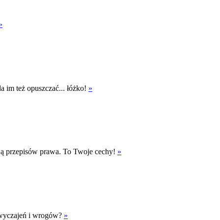
»
a im też opuszczać... łóżko!
»
gają przepisów prawa. To Twoje cechy!
»
wyczajeń i wrogów?
»