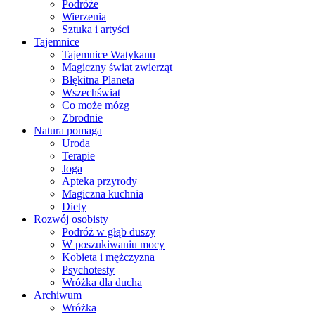
Podróże
Wierzenia
Sztuka i artyści
Tajemnice
Tajemnice Watykanu
Magiczny świat zwierząt
Błękitna Planeta
Wszechświat
Co może mózg
Zbrodnie
Natura pomaga
Uroda
Terapie
Joga
Apteka przyrody
Magiczna kuchnia
Diety
Rozwój osobisty
Podróż w głąb duszy
W poszukiwaniu mocy
Kobieta i mężczyzna
Psychotesty
Wróżka dla ducha
Archiwum
Wróżka