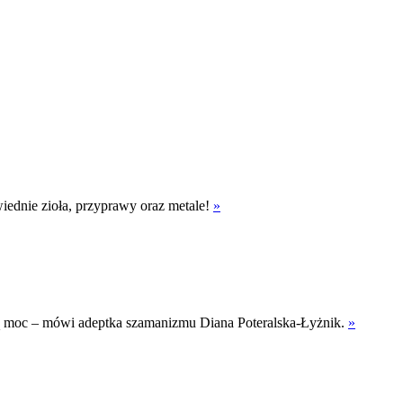
iednie zioła, przyprawy oraz metale!
»
ęską moc – mówi adeptka szamanizmu Diana Poteralska-Łyżnik.
»