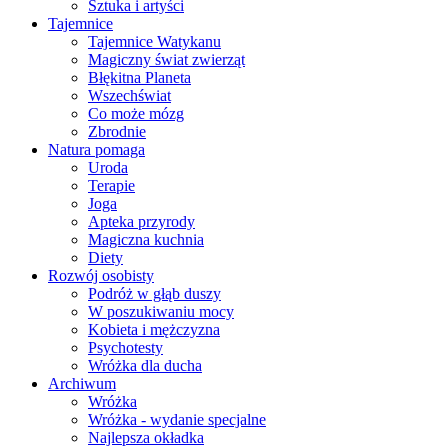
Sztuka i artyści
Tajemnice
Tajemnice Watykanu
Magiczny świat zwierząt
Błękitna Planeta
Wszechświat
Co może mózg
Zbrodnie
Natura pomaga
Uroda
Terapie
Joga
Apteka przyrody
Magiczna kuchnia
Diety
Rozwój osobisty
Podróż w głąb duszy
W poszukiwaniu mocy
Kobieta i mężczyzna
Psychotesty
Wróżka dla ducha
Archiwum
Wróżka
Wróżka - wydanie specjalne
Najlepsza okładka