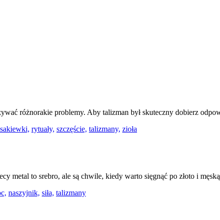
ywać różnorakie problemy. Aby talizman był skuteczny dobierz odpow
sakiewki,
rytuały,
szczęście,
talizmany,
zioła
ecy metal to srebro, ale są chwile, kiedy warto sięgnąć po złoto i m
c,
naszyjnik,
siła,
talizmany