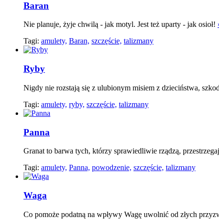
Baran
Nie planuje, żyje chwilą - jak motyl. Jest też uparty - jak osioł!
Tagi:
amulety,
Baran,
szczęście,
talizmany
Ryby
Nigdy nie rozstają się z ulubionym misiem z dzieciństwa, szkod
Tagi:
amulety,
ryby,
szczęście,
talizmany
Panna
Granat to barwa tych, którzy sprawiedliwie rządzą, przestrze
Tagi:
amulety,
Panna,
powodzenie,
szczęście,
talizmany
Waga
Co pomoże podatną na wpływy Wagę uwolnić od złych przyz