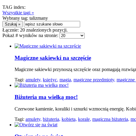
TAG index:
Wszystkie tagi »
Wybrany tag:
talizmany
Łącznie:
20
znalezionych pozycji.
Pokaż # wyników na stronie:
Magiczne sakiewki na szczęście
Magiczne sakiewki przynoszą szczęście oraz pomagają rozwiąz
Tagi:
amulety,
księżyc,
magia,
magiczne przedmioty,
magiczne 
Biżuteria ma wielką moc!
Czerwone kamienie, koraliki i sznurki wzmocnią energię. Kobi
Tagi:
amulety,
biżuteria,
kobieta,
korale,
magiczna biżuteria,
mo