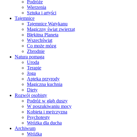
Podróże
Wierzenia
Sztuka i artyści
Tajemnice
Tajemnice Watykanu
Magiczny świat zwierząt
Błękitna Planeta
Wszechświat
Co może mózg
Zbrodnie
Natura pomaga
Uroda
Terapie
Joga
Apteka przyrody
Magiczna kuchnia
Diety
Rozwój osobisty
Podróż w głąb duszy
W poszukiwaniu mocy
Kobieta i mężczyzna
Psychotesty
Wróżka dla ducha
Archiwum
Wróżka