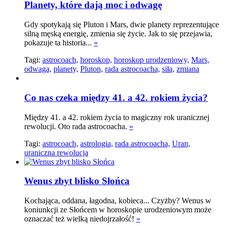
Planety, które dają moc i odwagę
Gdy spotykają się Pluton i Mars, dwie planety reprezentujące
silną męską energię, zmienia się życie. Jak to się przejawia,
pokazuje ta historia...
»
Tagi:
astrocoach,
horoskop,
horoskop urodzeniowy,
Mars,
odwaga,
planety,
Pluton,
rada astrocoacha,
siła,
zmiana
Co nas czeka między 41. a 42. rokiem życia?
Między 41. a 42. rokiem życia to magiczny rok uranicznej
rewolucji. Oto rada astrocoacha.
»
Tagi:
astrocoach,
astrologia,
rada astrocoacha,
Uran,
uraniczna rewolucja
Wenus zbyt blisko Słońca
Kochająca, oddana, łagodna, kobieca... Czyżby? Wenus w
koniunkcji ze Słońcem w horoskopie urodzeniowym może
oznaczać też wielką niedojrzałość!
»