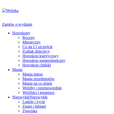
Zamów e-wydanie
Horoskopy
Roczny
Miesięczny
Co da Ci szczęście
Zodiak dziecięcy
Horoskop księżycowy
Horoskop numerologiczny
Horoskop chiński
Magia
Magia imion
Magia przedmiotów
Magia na co dzień
Wróżby i przepowiednie
Wróżbici i terapeuci
Niezwykli/Niezwykłe
Ludzie i życie
Znani i lubiani
Zjawiska