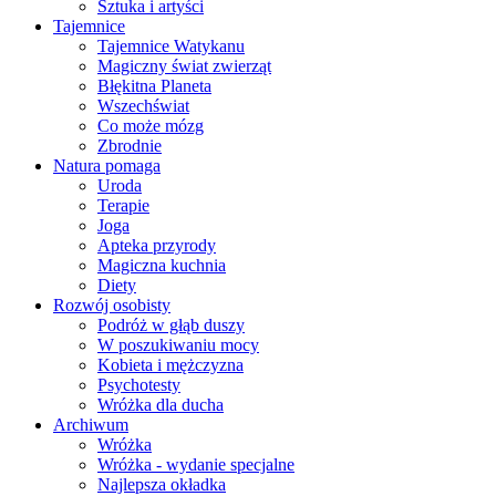
Sztuka i artyści
Tajemnice
Tajemnice Watykanu
Magiczny świat zwierząt
Błękitna Planeta
Wszechświat
Co może mózg
Zbrodnie
Natura pomaga
Uroda
Terapie
Joga
Apteka przyrody
Magiczna kuchnia
Diety
Rozwój osobisty
Podróż w głąb duszy
W poszukiwaniu mocy
Kobieta i mężczyzna
Psychotesty
Wróżka dla ducha
Archiwum
Wróżka
Wróżka - wydanie specjalne
Najlepsza okładka