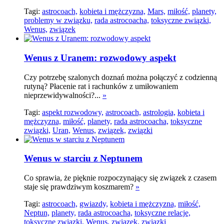
Tagi:
astrocoach,
kobieta i mężczyzna,
Mars,
miłość,
planety,
problemy w związku,
rada astrocoacha,
toksyczne związki,
Wenus,
związek
Wenus z Uranem: rozwodowy aspekt
Czy potrzebę szalonych doznań można połączyć z codzienną
rutyną? Płacenie rat i rachunków z umiłowaniem
nieprzewidywalności?...
»
Tagi:
aspekt rozwodowy,
astrocoach,
astrologia,
kobieta i
mężczyzna,
miłość,
planety,
rada astrocoacha,
toksyczne
związki,
Uran,
Wenus,
związek,
związki
Wenus w starciu z Neptunem
Co sprawia, że pięknie rozpoczynający się związek z czasem
staje się prawdziwym koszmarem?
»
Tagi:
astrocoach,
gwiazdy,
kobieta i mężczyzna,
miłość,
Neptun,
planety,
rada astrocoacha,
toksyczne relacje,
toksyczne związki,
Wenus,
związek,
związki