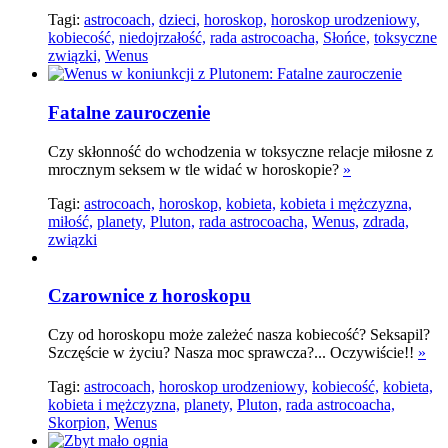
Tagi:
astrocoach,
dzieci,
horoskop,
horoskop urodzeniowy,
kobiecość,
niedojrzałość,
rada astrocoacha,
Słońce,
toksyczne
związki,
Wenus
Fatalne zauroczenie
Czy skłonność do wchodzenia w toksyczne relacje miłosne z
mrocznym seksem w tle widać w horoskopie?
»
Tagi:
astrocoach,
horoskop,
kobieta,
kobieta i mężczyzna,
miłość,
planety,
Pluton,
rada astrocoacha,
Wenus,
zdrada,
związki
Czarownice z horoskopu
Czy od horoskopu może zależeć nasza kobiecość? Seksapil?
Szczęście w życiu? Nasza moc sprawcza?... Oczywiście!!
»
Tagi:
astrocoach,
horoskop urodzeniowy,
kobiecość,
kobieta,
kobieta i mężczyzna,
planety,
Pluton,
rada astrocoacha,
Skorpion,
Wenus