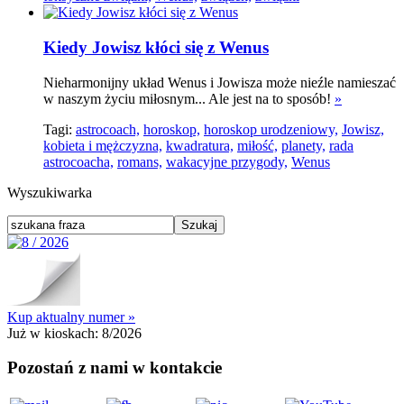
Kiedy Jowisz kłóci się z Wenus
Nieharmonijny układ Wenus i Jowisza może nieźle namieszać
w naszym życiu miłosnym... Ale jest na to sposób!
»
Tagi:
astrocoach,
horoskop,
horoskop urodzeniowy,
Jowisz,
kobieta i mężczyzna,
kwadratura,
miłość,
planety,
rada
astrocoacha,
romans,
wakacyjne przygody,
Wenus
Wyszukiwarka
Kup aktualny numer »
Już w kioskach:
8/2026
Pozostań z nami w kontakcie