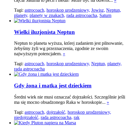
cięcia Saturna to pech i bieda? Może być na odwrót...
»
Tagi:
astrocoach,
horoskop urodzeniowy,
Jowisz,
Neptun,
planety,
planety w znakach,
rada astrocoacha,
Saturn
Wielki iluzjonista Neptun
Neptun to planeta wyższa, której zadaniem jest pilnowanie,
żebyśmy żyli wg przeznaczenia, zgodnie ze swoim
najwyższym potencjałem.
»
Tagi:
astrocoach,
horoskop urodzeniowy,
Neptun,
planety,
rada astrocoacha
Gdy żona i matka jest dzieckiem
Średni wiek nie musi oznaczać dojrzałości. Szczególnie jeśli
ma się mocno obsadzonego Raka w horoskopie...
»
Tagi:
astrocoach,
dojrzałość,
horoskop urodzeniowy,
niedojrzałość,
rada astrocoacha,
rak