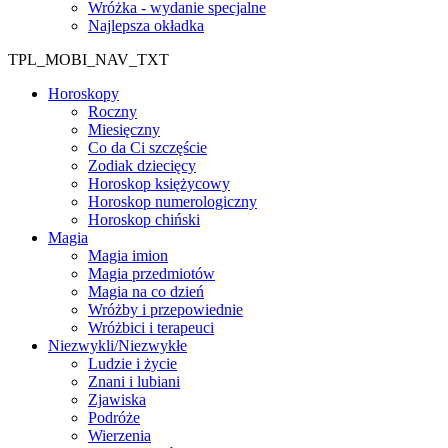
Wróżka - wydanie specjalne
Najlepsza okładka
TPL_MOBI_NAV_TXT
Horoskopy
Roczny
Miesięczny
Co da Ci szczęście
Zodiak dziecięcy
Horoskop księżycowy
Horoskop numerologiczny
Horoskop chiński
Magia
Magia imion
Magia przedmiotów
Magia na co dzień
Wróżby i przepowiednie
Wróżbici i terapeuci
Niezwykli/Niezwykłe
Ludzie i życie
Znani i lubiani
Zjawiska
Podróże
Wierzenia