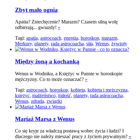
Zbyt mało ognia
Apatia? Zniechęcenie? Marazm? Czasem silną wolę
odbierają... gwiazdy!
»
Tagi:
apatia,
astrocoach,
energia,
horoskop,
marazm,
Merkury,
planety,
rada astrocoacha,
siła,
Wenus,
żywioły
Między żoną a kochanką
Wenus w Wodniku, a Księżyc w Pannie w horoskopie
mężczyzny. Co to może oznaczać?
»
Tagi:
astrocoach,
horoskop,
kobieta,
kobieta i mężczyzna,
księżyc,
małżeństwo,
miłość,
planety,
rada astrocoacha,
Wenus,
zdrada,
związki
Mariaż Marsa z Wenus
Co się kryje za władczą postawą wobec życia i ludzi? I
dlaczego nie należy mieszać pracy z życiem prywatnym?
»