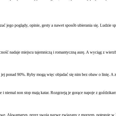
ć jego poglądy, opinie, gesty a nawet sposób ubierania się. Ludzie sp
ość nadaje miejscu tajemniczą i romantyczną aurę. A wyciąg z wierzb
 jej ponad 90%. Ryby mogą więc objadać się nim bez obaw o linię. A 
 i niemal non stop mają katar. Rozgrzeją je gorące napoje z goździkami
usowe. Akwamaryn, przez swoją nazwę związany z morzem, potęguje w