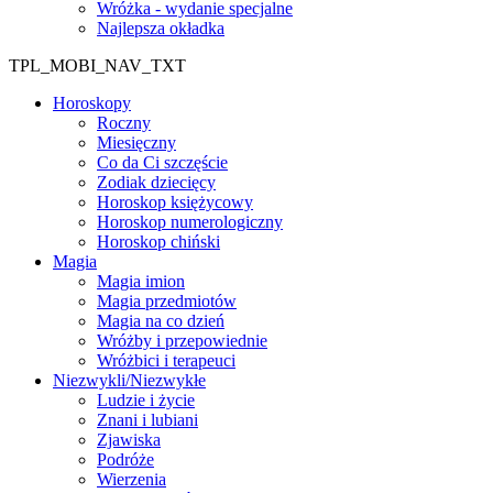
Wróżka - wydanie specjalne
Najlepsza okładka
TPL_MOBI_NAV_TXT
Horoskopy
Roczny
Miesięczny
Co da Ci szczęście
Zodiak dziecięcy
Horoskop księżycowy
Horoskop numerologiczny
Horoskop chiński
Magia
Magia imion
Magia przedmiotów
Magia na co dzień
Wróżby i przepowiednie
Wróżbici i terapeuci
Niezwykli/Niezwykłe
Ludzie i życie
Znani i lubiani
Zjawiska
Podróże
Wierzenia