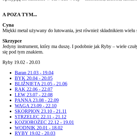
A POZA TYM...
Cyna
Miękki metal używany do lutowania, jest również składnikiem wielu s
Skrzypce
Jedyny instrument, który ma duszę. I podobnie jak Ryby – wiele czu
się pod tym znakiem.
Ryby 19.02 - 20.03
Baran 21.03 - 19.04
BYK 20.04 - 20.05
BLIŹNIĘTA 21.05 - 21.06
RAK 22.06 - 22.07
LEW 23.07 - 22.08
PANNA 23.08 - 22.09
WAGA 23.09 - 22.10
SKORPION 23.10 - 21.11
STRZELEC 22.11 - 21.12
KOZIOROŻEC 22.12 - 19.01
WODNIK 20.01 - 18.02
RYBY 19.02 - 20.03