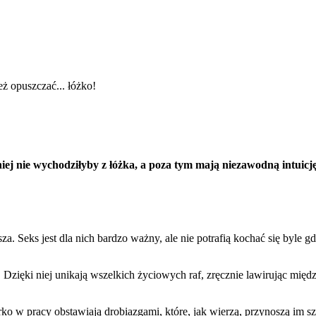
eż opuszczać... łóżko!
niej nie wychodziłyby z łóżka, a poza tym mają niezawodną intuicję
za. Seks jest dla nich bardzo ważny, ale nie potrafią kochać się byle 
zięki niej unikają wszelkich życiowych raf, zręcznie lawirując międz
rko w pracy obstawiają drobiazgami, które, jak wierzą, przynoszą im s