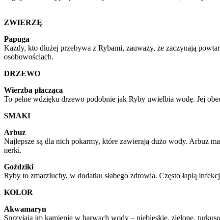
ZWIERZĘ
Papuga
Każdy, kto dłużej przebywa z Rybami, zauważy, że zaczynają powtarza
osobowościach.
DRZEWO
Wierzba płacząca
To pełne wdzięku drzewo podobnie jak Ryby uwielbia wodę. Jej obecn
SMAKI
Arbuz
Najlepsze są dla nich pokarmy, które zawierają dużo wody. Arbuz ma
nerki.
Goździki
Ryby to zmarzluchy, w dodatku słabego zdrowia. Często łapią infekcje
KOLOR
Akwamaryn
Sprzyjają im kamienie w barwach wody – niebieskie, zielone, turk