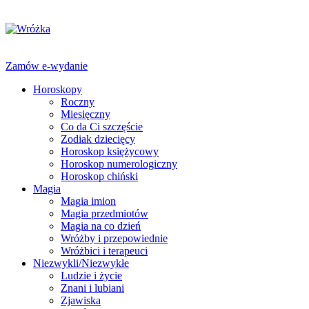
Zamów e-wydanie
Horoskopy
Roczny
Miesięczny
Co da Ci szczęście
Zodiak dziecięcy
Horoskop księżycowy
Horoskop numerologiczny
Horoskop chiński
Magia
Magia imion
Magia przedmiotów
Magia na co dzień
Wróżby i przepowiednie
Wróżbici i terapeuci
Niezwykli/Niezwykłe
Ludzie i życie
Znani i lubiani
Zjawiska