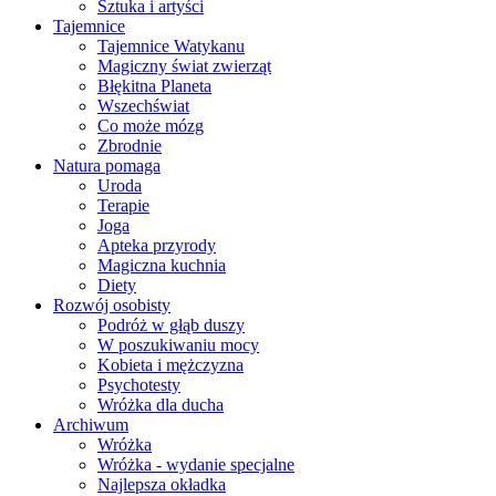
Sztuka i artyści
Tajemnice
Tajemnice Watykanu
Magiczny świat zwierząt
Błękitna Planeta
Wszechświat
Co może mózg
Zbrodnie
Natura pomaga
Uroda
Terapie
Joga
Apteka przyrody
Magiczna kuchnia
Diety
Rozwój osobisty
Podróż w głąb duszy
W poszukiwaniu mocy
Kobieta i mężczyzna
Psychotesty
Wróżka dla ducha
Archiwum
Wróżka
Wróżka - wydanie specjalne
Najlepsza okładka