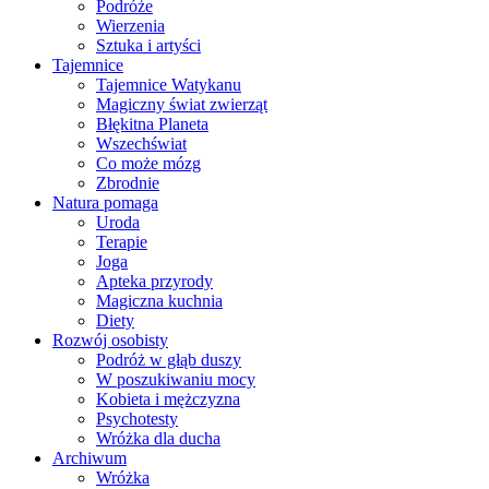
Podróże
Wierzenia
Sztuka i artyści
Tajemnice
Tajemnice Watykanu
Magiczny świat zwierząt
Błękitna Planeta
Wszechświat
Co może mózg
Zbrodnie
Natura pomaga
Uroda
Terapie
Joga
Apteka przyrody
Magiczna kuchnia
Diety
Rozwój osobisty
Podróż w głąb duszy
W poszukiwaniu mocy
Kobieta i mężczyzna
Psychotesty
Wróżka dla ducha
Archiwum
Wróżka