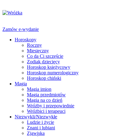
Zamów e-wydanie
Horoskopy
Roczny
Miesięczny
Co da Ci szczęście
Zodiak dziecięcy
Horoskop księżycowy
Horoskop numerologiczny
Horoskop chiński
Magia
Magia imion
Magia przedmiotów
Magia na co dzień
Wróżby i przepowiednie
Wróżbici i terapeuci
Niezwykli/Niezwykłe
Ludzie i życie
Znani i lubiani
Zjawiska