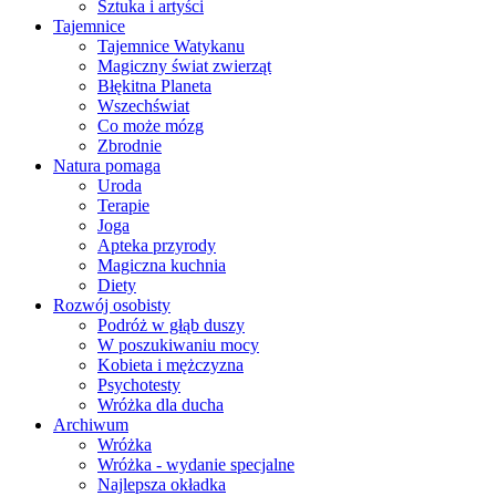
Sztuka i artyści
Tajemnice
Tajemnice Watykanu
Magiczny świat zwierząt
Błękitna Planeta
Wszechświat
Co może mózg
Zbrodnie
Natura pomaga
Uroda
Terapie
Joga
Apteka przyrody
Magiczna kuchnia
Diety
Rozwój osobisty
Podróż w głąb duszy
W poszukiwaniu mocy
Kobieta i mężczyzna
Psychotesty
Wróżka dla ducha
Archiwum
Wróżka
Wróżka - wydanie specjalne
Najlepsza okładka