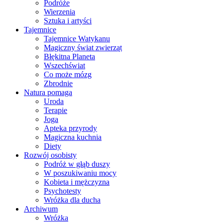
Podróże
Wierzenia
Sztuka i artyści
Tajemnice
Tajemnice Watykanu
Magiczny świat zwierząt
Błękitna Planeta
Wszechświat
Co może mózg
Zbrodnie
Natura pomaga
Uroda
Terapie
Joga
Apteka przyrody
Magiczna kuchnia
Diety
Rozwój osobisty
Podróż w głąb duszy
W poszukiwaniu mocy
Kobieta i mężczyzna
Psychotesty
Wróżka dla ducha
Archiwum
Wróżka