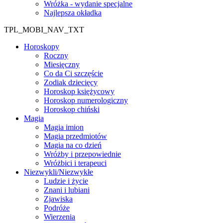
Wróżka - wydanie specjalne
Najlepsza okładka
TPL_MOBI_NAV_TXT
Horoskopy
Roczny
Miesięczny
Co da Ci szczęście
Zodiak dziecięcy
Horoskop księżycowy
Horoskop numerologiczny
Horoskop chiński
Magia
Magia imion
Magia przedmiotów
Magia na co dzień
Wróżby i przepowiednie
Wróżbici i terapeuci
Niezwykli/Niezwykłe
Ludzie i życie
Znani i lubiani
Zjawiska
Podróże
Wierzenia