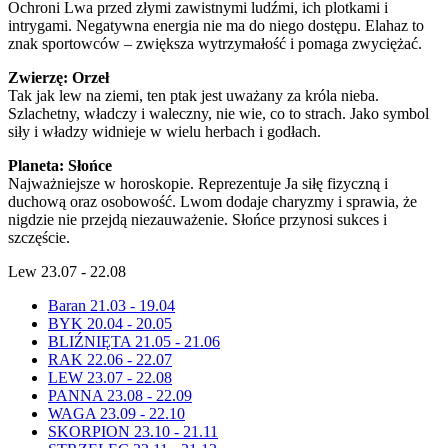
Ochroni Lwa przed złymi zawistnymi ludźmi, ich plotkami i
intrygami. Negatywna energia nie ma do niego dostępu. Elahaz to
znak sportowców – zwiększa wytrzymałość i pomaga zwyciężać.
Zwierzę: Orzeł
Tak jak lew na ziemi, ten ptak jest uważany za króla nieba.
Szlachetny, władczy i waleczny, nie wie, co to strach. Jako symbol
siły i władzy widnieje w wielu herbach i godłach.
Planeta: Słońce
Najważniejsze w horoskopie. Reprezentuje Ja siłę fizyczną i
duchową oraz osobowość. Lwom dodaje charyzmy i sprawia, że
nigdzie nie przejdą niezauważenie. Słońce przynosi sukces i
szczęście.
Lew 23.07 - 22.08
Baran 21.03 - 19.04
BYK 20.04 - 20.05
BLIŹNIĘTA 21.05 - 21.06
RAK 22.06 - 22.07
LEW 23.07 - 22.08
PANNA 23.08 - 22.09
WAGA 23.09 - 22.10
SKORPION 23.10 - 21.11