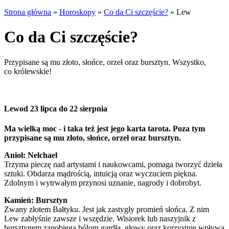
Strona główna
»
Horoskopy
»
Co da Ci szczęście?
»
Lew
Co da Ci szczęście?
Przypisane są mu złoto, słońce, orzeł oraz bursztyn. Wszystko,
co królewskie!
Lew
od 23 lipca do 22 sierpnia
Ma wielką moc - i taka też jest jego karta tarota. Poza tym
przypisane są mu złoto, słońce, orzeł oraz bursztyn.
Anioł: Nelchael
Trzyma pieczę nad artystami i naukowcami, pomaga tworzyć dzieła
sztuki. Obdarza mądrością, intuicją oraz wyczuciem piękna.
Zdolnym i wytrwałym przynosi uznanie, nagrody i dobrobyt.
Kamień: Bursztyn
Zwany złotem Bałtyku. Jest jak zastygły promień słońca. Z nim
Lew zabłyśnie zawsze i wszędzie. Wisiorek lub naszyjnik z
bursztynem zapobiega bólom gardła, głowy oraz korzystnie wpływa