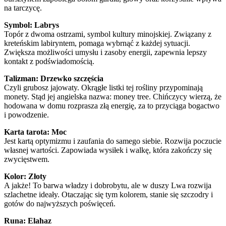
na tarczycę.
Symbol: Labrys
Topór z dwoma ostrzami, symbol kultury minojskiej. Związany z
kreteńskim labiryntem, pomaga wybrnąć z każdej sytuacji.
Zwiększa możliwości umysłu i zasoby energii, zapewnia lepszy
kontakt z podświadomością.
Talizman: Drzewko szczęścia
Czyli grubosz jajowaty. Okrągłe listki tej rośliny przypominają
monety. Stąd jej angielska nazwa: money tree. Chińczycy wierzą, że
hodowana w domu rozprasza złą energię, za to przyciąga bogactwo
i powodzenie.
Karta tarota: Moc
Jest kartą optymizmu i zaufania do samego siebie. Rozwija poczucie
własnej wartości. Zapowiada wysiłek i walkę, która zakończy się
zwycięstwem.
Kolor: Złoty
A jakże! To barwa władzy i dobrobytu, ale w duszy Lwa rozwija
szlachetne ideały. Otaczając się tym kolorem, stanie się szczodry i
gotów do najwyższych poświęceń.
Runa: Elahaz