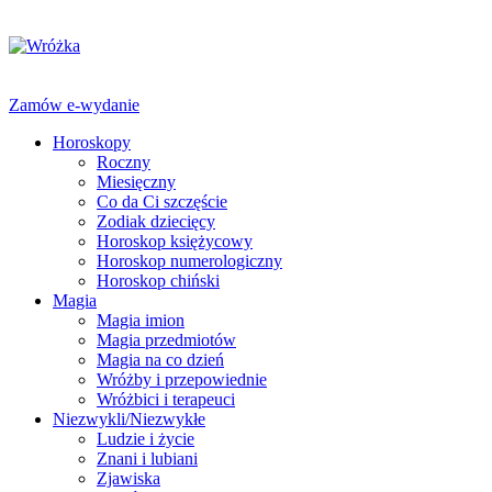
Zamów e-wydanie
Horoskopy
Roczny
Miesięczny
Co da Ci szczęście
Zodiak dziecięcy
Horoskop księżycowy
Horoskop numerologiczny
Horoskop chiński
Magia
Magia imion
Magia przedmiotów
Magia na co dzień
Wróżby i przepowiednie
Wróżbici i terapeuci
Niezwykli/Niezwykłe
Ludzie i życie
Znani i lubiani
Zjawiska