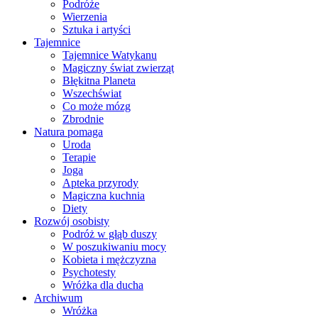
Podróże
Wierzenia
Sztuka i artyści
Tajemnice
Tajemnice Watykanu
Magiczny świat zwierząt
Błękitna Planeta
Wszechświat
Co może mózg
Zbrodnie
Natura pomaga
Uroda
Terapie
Joga
Apteka przyrody
Magiczna kuchnia
Diety
Rozwój osobisty
Podróż w głąb duszy
W poszukiwaniu mocy
Kobieta i mężczyzna
Psychotesty
Wróżka dla ducha
Archiwum
Wróżka