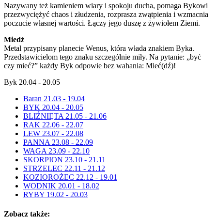
Nazywany też kamieniem wiary i spokoju ducha, pomaga Bykowi
przezwyciężyć chaos i złudzenia, rozprasza zwątpienia i wzmacnia
poczucie własnej wartości. Łączy jego duszę z żywiołem Ziemi.
Miedź
Metal przypisany planecie Wenus, która włada znakiem Byka.
Przedstawicielom tego znaku szczególnie miły. Na pytanie: „być
czy mieć?” każdy Byk odpowie bez wahania: Mieć(dź)!
Byk 20.04 - 20.05
Baran 21.03 - 19.04
BYK 20.04 - 20.05
BLIŹNIĘTA 21.05 - 21.06
RAK 22.06 - 22.07
LEW 23.07 - 22.08
PANNA 23.08 - 22.09
WAGA 23.09 - 22.10
SKORPION 23.10 - 21.11
STRZELEC 22.11 - 21.12
KOZIOROŻEC 22.12 - 19.01
WODNIK 20.01 - 18.02
RYBY 19.02 - 20.03
Zobacz także: