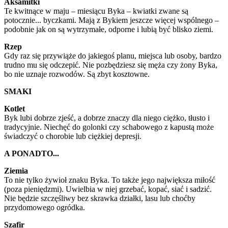
Aksamitki
Te kwitnące w maju – miesiącu Byka – kwiatki zwane są
potocznie... byczkami. Mają z Bykiem jeszcze więcej wspólnego –
podobnie jak on są wytrzymałe, odporne i lubią być blisko ziemi.
Rzep
Gdy raz się przywiąże do jakiegoś planu, miejsca lub osoby, bardzo
trudno mu się odczepić. Nie pozbędziesz się męża czy żony Byka,
bo nie uznaje rozwodów. Są zbyt kosztowne.
SMAKI
Kotlet
Byk lubi dobrze zjeść, a dobrze znaczy dla niego ciężko, tłusto i
tradycyjnie. Niechęć do golonki czy schabowego z kapustą może
świadczyć o chorobie lub ciężkiej depresji.
A PONADTO...
Ziemia
To nie tylko żywioł znaku Byka. To także jego największa miłość
(poza pieniędzmi). Uwielbia w niej grzebać, kopać, siać i sadzić.
Nie będzie szczęśliwy bez skrawka działki, lasu lub choćby
przydomowego ogródka.
Szafir