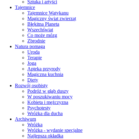
Sztuka i artyści
Tajemnice
Tajemnice Watykanu
Magiczny świat zwierząt
Błękitna Planeta
Wszechświat
Co może mózg
Zbrodnie
Natura pomaga
Uroda
Terapie
Joga
Apteka przyrody
Magiczna kuchnia
Diety
Rozwój osobisty
Podróż w głąb duszy
W poszukiwaniu mocy
Kobieta i mężczyzna
Psychotesty
Wróżka dla ducha
Archiwum
Wróżka
Wróżka - wydanie specjalne
Najlepsza okładka