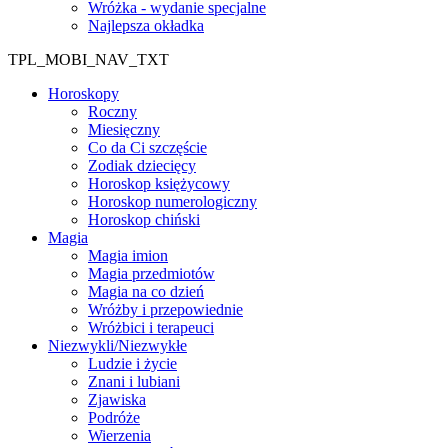
Wróżka - wydanie specjalne
Najlepsza okładka
TPL_MOBI_NAV_TXT
Horoskopy
Roczny
Miesięczny
Co da Ci szczęście
Zodiak dziecięcy
Horoskop księżycowy
Horoskop numerologiczny
Horoskop chiński
Magia
Magia imion
Magia przedmiotów
Magia na co dzień
Wróżby i przepowiednie
Wróżbici i terapeuci
Niezwykli/Niezwykłe
Ludzie i życie
Znani i lubiani
Zjawiska
Podróże
Wierzenia