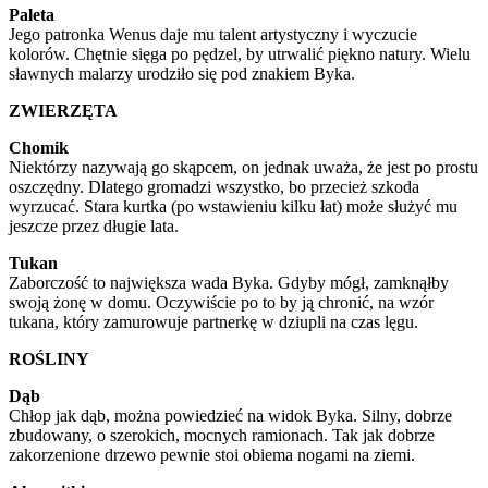
Paleta
Jego patronka Wenus daje mu talent artystyczny i wyczucie
kolorów. Chętnie sięga po pędzel, by utrwalić piękno natury. Wielu
sławnych malarzy urodziło się pod znakiem Byka.
ZWIERZĘTA
Chomik
Niektórzy nazywają go skąpcem, on jednak uważa, że jest po prostu
oszczędny. Dlatego gromadzi wszystko, bo przecież szkoda
wyrzucać. Stara kurtka (po wstawieniu kilku łat) może służyć mu
jeszcze przez długie lata.
Tukan
Zaborczość to największa wada Byka. Gdyby mógł, zamknąłby
swoją żonę w domu. Oczywiście po to by ją chronić, na wzór
tukana, który zamurowuje partnerkę w dziupli na czas lęgu.
ROŚLINY
Dąb
Chłop jak dąb, można powiedzieć na widok Byka. Silny, dobrze
zbudowany, o szerokich, mocnych ramionach. Tak jak dobrze
zakorzenione drzewo pewnie stoi obiema nogami na ziemi.