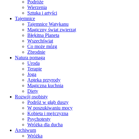
Podróże
Wierzenia
Sztuka i artyści
Tajemnice
Tajemnice Watykanu
Magiczny świat zwierząt
Błękitna Planeta
Wszechświat
Co może mózg
Zbrodnie
Natura pomaga
Uroda
Terapie
Joga
Apteka przyrody
Magiczna kuchnia
Diety
Rozwój osobisty
Podróż w głąb duszy
W poszukiwaniu mocy
Kobieta i mężczyzna
Psychotesty
Wróżka dla ducha
Archiwum
Wróżka