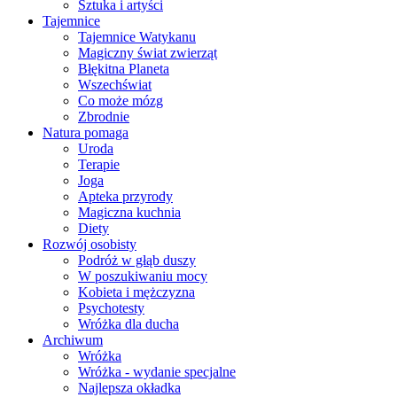
Sztuka i artyści
Tajemnice
Tajemnice Watykanu
Magiczny świat zwierząt
Błękitna Planeta
Wszechświat
Co może mózg
Zbrodnie
Natura pomaga
Uroda
Terapie
Joga
Apteka przyrody
Magiczna kuchnia
Diety
Rozwój osobisty
Podróż w głąb duszy
W poszukiwaniu mocy
Kobieta i mężczyzna
Psychotesty
Wróżka dla ducha
Archiwum
Wróżka
Wróżka - wydanie specjalne
Najlepsza okładka