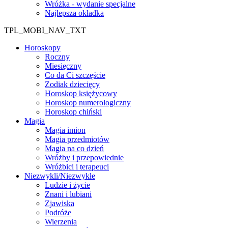
Wróżka - wydanie specjalne
Najlepsza okładka
TPL_MOBI_NAV_TXT
Horoskopy
Roczny
Miesięczny
Co da Ci szczęście
Zodiak dziecięcy
Horoskop księżycowy
Horoskop numerologiczny
Horoskop chiński
Magia
Magia imion
Magia przedmiotów
Magia na co dzień
Wróżby i przepowiednie
Wróżbici i terapeuci
Niezwykli/Niezwykłe
Ludzie i życie
Znani i lubiani
Zjawiska
Podróże
Wierzenia