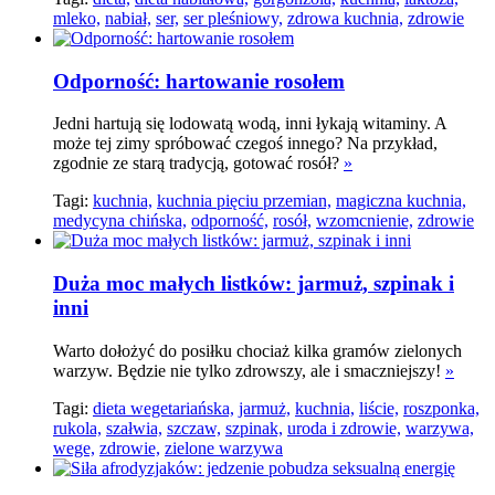
mleko,
nabiał,
ser,
ser pleśniowy,
zdrowa kuchnia,
zdrowie
Odporność: hartowanie rosołem
Jedni hartują się lodowatą wodą, inni łykają witaminy. A
może tej zimy spróbować czegoś innego? Na przykład,
zgodnie ze starą tradycją, gotować rosół?
»
Tagi:
kuchnia,
kuchnia pięciu przemian,
magiczna kuchnia,
medycyna chińska,
odporność,
rosół,
wzomcnienie,
zdrowie
Duża moc małych listków: jarmuż, szpinak i
inni
Warto dołożyć do posiłku chociaż kilka gramów zielonych
warzyw. Będzie nie tylko zdrowszy, ale i smaczniejszy!
»
Tagi:
dieta wegetariańska,
jarmuż,
kuchnia,
liście,
roszponka,
rukola,
szałwia,
szczaw,
szpinak,
uroda i zdrowie,
warzywa,
wege,
zdrowie,
zielone warzywa