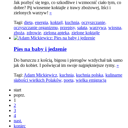
Jak pozbyć się tego, co szkodliwe i wzmocnić ciało tym, co
dobre? Pij wiosenne koktajle z trawy zbożowej, liści i
zielonych warzyw!
»
Tagi:
dieta,
energia,
koktajl,
kuchnia,
oczyszczanie,
oczyszczanie organizmu,
przepisy,
sałata,
warzywa,
wiosna,
zboża,
zdrowie,
zielona apteka,
zielone koktajle
Pies na baby i jedzenie
Do barszczu z kością, bigosu i pierogów wzdychał tak samo
jak do kobiet. I poświęcał im swoje najpiękniejsze rymy.
»
Tagi:
Adam Mickiewicz,
kuchnia,
kuchnia polska,
kulinarne
słabości wielkich Polaków,
poeta,
wielka emigracja
start
poprz.
1
2
3
4
nast.
koniec