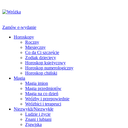
Zamów e-wydanie
Horoskopy
Roczny
Miesięczny
Co da Ci szczęście
Zodiak dziecięcy
Horoskop księżycowy
Horoskop numerologiczny
Horoskop chiński
Magia
Magia imion
Magia przedmiotów
Magia na co dzień
Wróżby i przepowiednie
Wróżbici i terapeuci
Niezwykli/Niezwykłe
Ludzie i życie
Znani i lubiani
Zjawiska