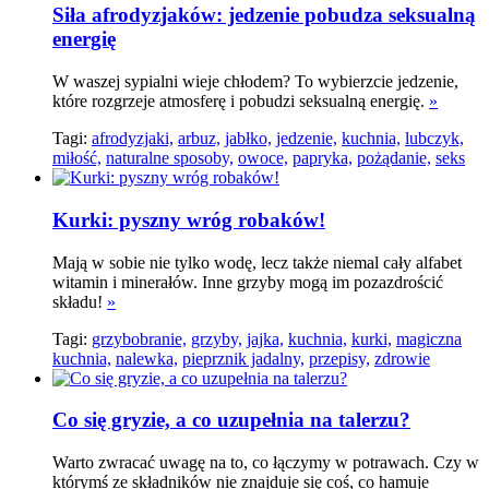
Siła afrodyzjaków: jedzenie pobudza seksualną
energię
W waszej sypialni wieje chłodem? To wybierzcie jedzenie,
które rozgrzeje atmosferę i pobudzi seksualną energię.
»
Tagi:
afrodyzjaki,
arbuz,
jabłko,
jedzenie,
kuchnia,
lubczyk,
miłość,
naturalne sposoby,
owoce,
papryka,
pożądanie,
seks
Kurki: pyszny wróg robaków!
Mają w sobie nie tylko wodę, lecz także niemal cały alfabet
witamin i minerałów. Inne grzyby mogą im pozazdrościć
składu!
»
Tagi:
grzybobranie,
grzyby,
jajka,
kuchnia,
kurki,
magiczna
kuchnia,
nalewka,
pieprznik jadalny,
przepisy,
zdrowie
Co się gryzie, a co uzupełnia na talerzu?
Warto zwracać uwagę na to, co łączymy w potrawach. Czy w
którymś ze składników nie znajduje się coś, co hamuje