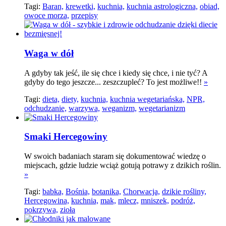
Tagi:
Baran,
krewetki,
kuchnia,
kuchnia astrologiczna,
obiad,
owoce morza,
przepisy
Waga w dół
A gdyby tak jeść, ile się chce i kiedy się chce, i nie tyć? A
gdyby do tego jeszcze... zeszczupleć? To jest możliwe!!
»
Tagi:
dieta,
diety,
kuchnia,
kuchnia wegetariańska,
NPR,
odchudzanie,
warzywa,
weganizm,
wegetarianizm
Smaki Hercegowiny
W swoich badaniach staram się dokumentować wiedzę o
miejscach, gdzie ludzie wciąż gotują potrawy z dzikich roślin.
»
Tagi:
babka,
Bośnia,
botanika,
Chorwacja,
dzikie rośliny,
Hercegowina,
kuchnia,
mak,
mlecz,
mniszek,
podróż,
pokrzywa,
zioła