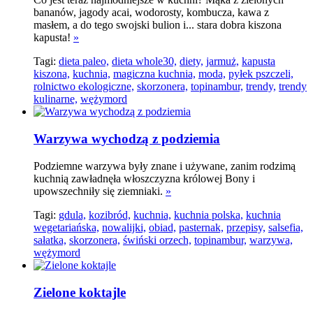
bananów, jagody acai, wodorosty, kombucza, kawa z
masłem, a do tego swojski bulion i... stara dobra kiszona
kapusta!
»
Tagi:
dieta paleo,
dieta whole30,
diety,
jarmuż,
kapusta
kiszona,
kuchnia,
magiczna kuchnia,
moda,
pyłek pszczeli,
rolnictwo ekologiczne,
skorzonera,
topinambur,
trendy,
trendy
kulinarne,
wężymord
Warzywa wychodzą z podziemia
Podziemne warzywa były znane i używane, zanim rodzimą
kuchnią zawładnęła włoszczyzna królowej Bony i
upowszechniły się ziemniaki.
»
Tagi:
gdula,
kozibród,
kuchnia,
kuchnia polska,
kuchnia
wegetariańska,
nowalijki,
obiad,
pasternak,
przepisy,
salsefia,
sałatka,
skorzonera,
świński orzech,
topinambur,
warzywa,
wężymord
Zielone koktajle