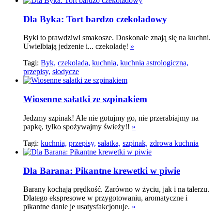
Dla Byka: Tort bardzo czekoladowy
Byki to prawdziwi smakosze. Doskonale znają się na kuchni.
Uwielbiają jedzenie i... czekoladę!
»
Tagi:
Byk,
czekolada,
kuchnia,
kuchnia astrologiczna,
przepisy,
słodycze
Wiosenne sałatki ze szpinakiem
Jedzmy szpinak! Ale nie gotujmy go, nie przerabiajmy na
papkę, tylko spożywajmy świeży!!
»
Tagi:
kuchnia,
przepisy,
sałatka,
szpinak,
zdrowa kuchnia
Dla Barana: Pikantne krewetki w piwie
Barany kochają prędkość. Zarówno w życiu, jak i na talerzu.
Dlatego ekspresowe w przygotowaniu, aromatyczne i
pikantne danie je usatysfakcjonuje.
»