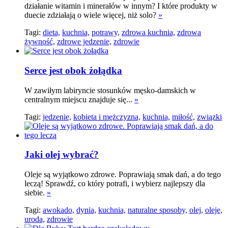
działanie witamin i minerałów w innym? I które produkty w
duecie zdziałają o wiele więcej, niż solo?
»
Tagi:
dieta,
kuchnia,
potrawy,
zdrowa kuchnia,
zdrowa
żywność,
zdrowe jedzenie,
zdrowie
Serce jest obok żołądka
W zawiłym labiryncie stosunków męsko-damskich w
centralnym miejscu znajduje się...
»
Tagi:
jedzenie,
kobieta i mężczyzna,
kuchnia,
miłość,
związki
Jaki olej wybrać?
Oleje są wyjątkowo zdrowe. Poprawiają smak dań, a do tego
leczą! Sprawdź, co który potrafi, i wybierz najlepszy dla
siebie.
»
Tagi:
awokado,
dynia,
kuchnia,
naturalne sposoby,
olej,
oleje,
uroda,
zdrowie