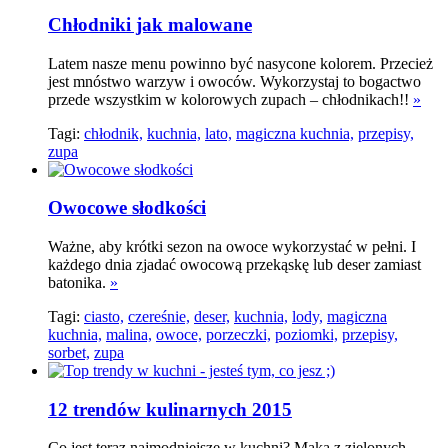
Chłodniki jak malowane
Latem nasze menu powinno być nasycone kolorem. Przecież
jest mnóstwo warzyw i owoców. Wykorzystaj to bogactwo
przede wszystkim w kolorowych zupach – chłodnikach!!
»
Tagi:
chłodnik,
kuchnia,
lato,
magiczna kuchnia,
przepisy,
zupa
Owocowe słodkości
Ważne, aby krótki sezon na owoce wykorzystać w pełni. I
każdego dnia zjadać owocową przekąskę lub deser zamiast
batonika.
»
Tagi:
ciasto,
czereśnie,
deser,
kuchnia,
lody,
magiczna
kuchnia,
malina,
owoce,
porzeczki,
poziomki,
przepisy,
sorbet,
zupa
12 trendów kulinarnych 2015
Co jest teraz najmodniejsze w kuchni? Mąka z zielonych