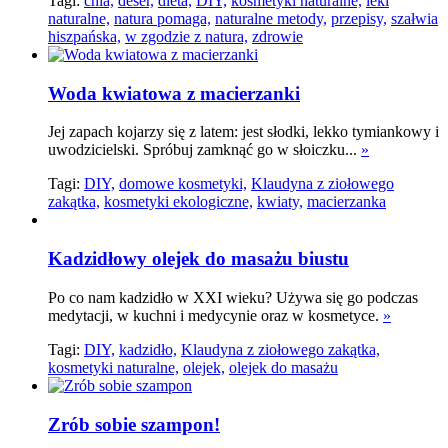
Tagi:
chia,
deser,
dieta,
DIY,
kosmetyki naturalne,
leki
naturalne,
natura pomaga,
naturalne metody,
przepisy,
szałwia
hiszpańska,
w zgodzie z natura,
zdrowie
Woda kwiatowa z macierzanki
Jej zapach kojarzy się z latem: jest słodki, lekko tymiankowy i
uwodzicielski. Spróbuj zamknąć go w słoiczku...
»
Tagi:
DIY,
domowe kosmetyki,
Klaudyna z ziołowego
zakątka,
kosmetyki ekologiczne,
kwiaty,
macierzanka
Kadzidłowy olejek do masażu biustu
Po co nam kadzidło w XXI wieku? Używa się go podczas
medytacji, w kuchni i medycynie oraz w kosmetyce.
»
Tagi:
DIY,
kadzidło,
Klaudyna z ziołowego zakątka,
kosmetyki naturalne,
olejek,
olejek do masażu
Zrób sobie szampon!