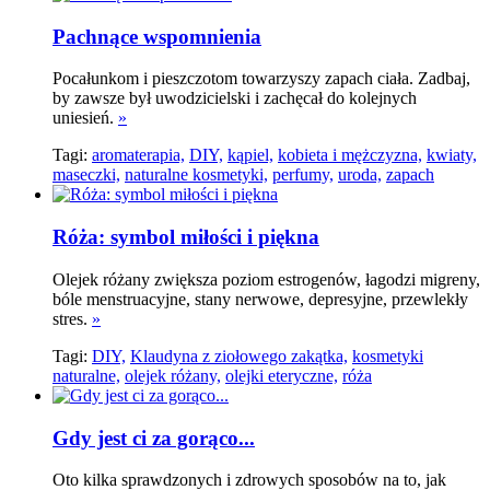
Pachnące wspomnienia
Pocałunkom i pieszczotom towarzyszy zapach ciała. Zadbaj,
by zawsze był uwodzicielski i zachęcał do kolejnych
uniesień.
»
Tagi:
aromaterapia,
DIY,
kąpiel,
kobieta i mężczyzna,
kwiaty,
maseczki,
naturalne kosmetyki,
perfumy,
uroda,
zapach
Róża: symbol miłości i piękna
Olejek różany zwiększa poziom estrogenów, łagodzi migreny,
bóle menstruacyjne, stany nerwowe, depresyjne, przewlekły
stres.
»
Tagi:
DIY,
Klaudyna z ziołowego zakątka,
kosmetyki
naturalne,
olejek różany,
olejki eteryczne,
róża
Gdy jest ci za gorąco...
Oto kilka sprawdzonych i zdrowych sposobów na to, jak