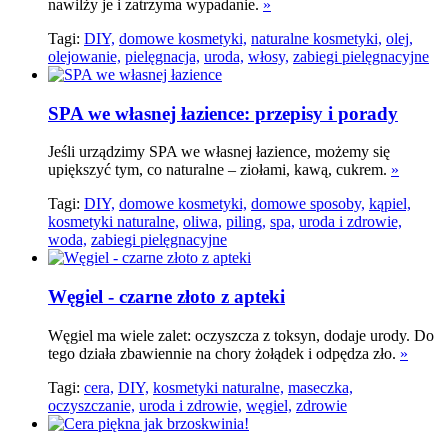
nawilży je i zatrzyma wypadanie.
»
Tagi:
DIY,
domowe kosmetyki,
naturalne kosmetyki,
olej,
olejowanie,
pielęgnacja,
uroda,
włosy,
zabiegi pielęgnacyjne
SPA we własnej łazience: przepisy i porady
Jeśli urządzimy SPA we własnej łazience, możemy się
upiększyć tym, co naturalne – ziołami, kawą, cukrem.
»
Tagi:
DIY,
domowe kosmetyki,
domowe sposoby,
kąpiel,
kosmetyki naturalne,
oliwa,
piling,
spa,
uroda i zdrowie,
woda,
zabiegi pielęgnacyjne
Węgiel - czarne złoto z apteki
Węgiel ma wiele zalet: oczyszcza z toksyn, dodaje urody. Do
tego działa zbawiennie na chory żołądek i odpędza zło.
»
Tagi:
cera,
DIY,
kosmetyki naturalne,
maseczka,
oczyszczanie,
uroda i zdrowie,
węgiel,
zdrowie