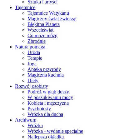
Sztuka i artyści
Tajemnice
Tajemnice Watykanu
Magiczny świat zwierząt
Błękitna Planeta
Wszechświat
Co może mózg
Zbrodnie
Natura pomaga
Uroda
Terapie
Joga
Apteka przyrody
Magiczna kuchnia
Diety
Rozwój osobisty
Podróż w głąb duszy
W poszukiwaniu mocy
Kobieta i mężczyzna
Psychotesty
Wróżka dla ducha
Archiwum
Wróżka
Wróżka - wydanie specjalne
Najlepsza okładka