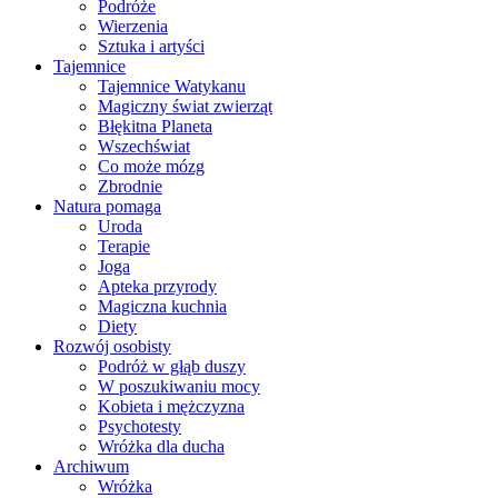
Podróże
Wierzenia
Sztuka i artyści
Tajemnice
Tajemnice Watykanu
Magiczny świat zwierząt
Błękitna Planeta
Wszechświat
Co może mózg
Zbrodnie
Natura pomaga
Uroda
Terapie
Joga
Apteka przyrody
Magiczna kuchnia
Diety
Rozwój osobisty
Podróż w głąb duszy
W poszukiwaniu mocy
Kobieta i mężczyzna
Psychotesty
Wróżka dla ducha
Archiwum
Wróżka