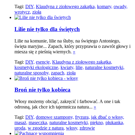
Tagi:
DIY,
Klaudyna z ziołowego zakątka,
komary,
owady,
wrotycz,
zioła
Lilie nie tylko dla świętych
Lilie na komunie, lilie na śluby, na świętego Antoniego,
święta maryjne... Zapach, który przyprawia o zawrót głowy i
miesza się z pieśnią wiernych.
»
Tagi:
DIY,
esencje,
Klaudyna z ziołowego zakątka,
kosmetyki ekologiczne,
kwiaty,
lilie,
naturalne kosmetyki,
naturalne sposoby,
zapach,
zioła
Broń nie tylko kobieca
Włosy możemy obciąć, zakręcić i farbować. A one i tak
odrosną, jak chce ich tajemnicza natura...
»
Tagi:
DIY,
domowe szampony,
fryzura,
jak dbać o włosy,
masaż,
maseczka,
naturalne kosmetyki,
piękno,
płukanka,
uroda,
w zgodzie z naturą,
włosy,
zdrowie