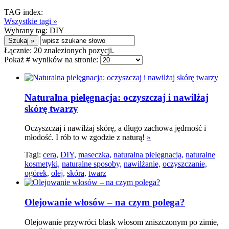
TAG index:
Wszystkie tagi »
Wybrany tag:
DIY
Łącznie:
20
znalezionych pozycji.
Pokaż # wyników na stronie:
Naturalna pielęgnacja: oczyszczaj i nawilżaj
skórę twarzy
Oczyszczaj i nawilżaj skórę, a długo zachowa jędrność i
młodość. I rób to w zgodzie z naturą!
»
Tagi:
cera,
DIY,
maseczka,
naturalna pielęgnacja,
naturalne
kosmetyki,
naturalne sposoby,
nawilżanie,
oczyszczanie,
ogórek,
olej,
skóra,
twarz
Olejowanie włosów – na czym polega?
Olejowanie przywróci blask włosom zniszczonym po zimie,