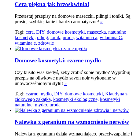
Cera piękna jak brzoskwinia!
Przetestuj przepisy na domowe maseczki, pilingi i toniki. Są
proste, szybkie, tanie i bardzo aromatyczne!
»
Tagi:
cera,
DIY,
domowe kosmetyki,
maseczka,
naturalne
kosmetyki,
piling,
tonik,
uroda,
witamina a,
witamina C,
witamina e,
zdrowie
Domowe kosmetyki: czarne mydło
Czy kusiło was kiedyś, żeby zrobić sobie mydło? Wypróbuj
przepis na oliwkowe mydło savon noir wykonane w
unowocześnionym stylu!
»
Tagi:
czarne mydło,
DIY,
domowe kosmetyki,
Klaudyna z
ziołowego zakątka,
kosmetyki ekologiczne,
kosmetyki
naturalne,
mydło,
uroda
Nalewka z geranium na wzmocnienie nerwów
Nalewka z geranium działa wzmacniająco, przeciwzapalnie i