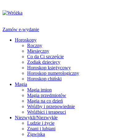
Zamów e-wydanie
Horoskopy
Roczny
Miesięczny
Co da Ci szczęście
Zodiak dziecięcy
Horoskop księżycowy
Horoskop numerologiczny
Horoskop chiński
Magia
Magia imion
Magia przedmiotów
Magia na co dzień
Wróżby i przepowiednie
Wróżbici i terapeuci
Niezwykli/Niezwykłe
Ludzie i życie
Znani i lubiani
Zjawiska