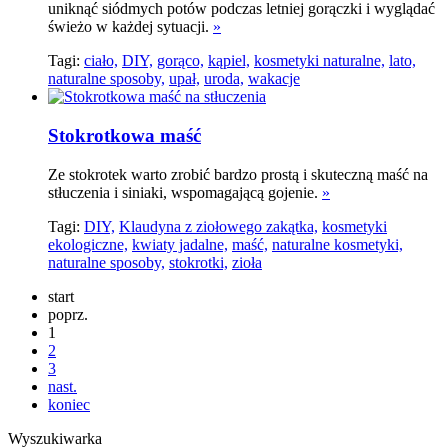
uniknąć siódmych potów podczas letniej gorączki i wyglądać
świeżo w każdej sytuacji.
»
Tagi:
ciało,
DIY,
gorąco,
kąpiel,
kosmetyki naturalne,
lato,
naturalne sposoby,
upał,
uroda,
wakacje
Stokrotkowa maść
Ze stokrotek warto zrobić bardzo prostą i skuteczną maść na
stłuczenia i siniaki, wspomagającą gojenie.
»
Tagi:
DIY,
Klaudyna z ziołowego zakątka,
kosmetyki
ekologiczne,
kwiaty jadalne,
maść,
naturalne kosmetyki,
naturalne sposoby,
stokrotki,
zioła
start
poprz.
1
2
3
nast.
koniec
Wyszukiwarka