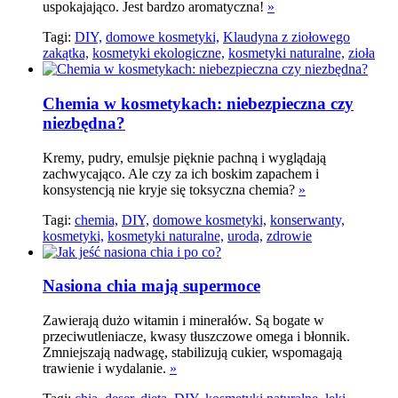
uspokajająco. Jest bardzo aromatyczna!
»
Tagi:
DIY,
domowe kosmetyki,
Klaudyna z ziołowego
zakątka,
kosmetyki ekologiczne,
kosmetyki naturalne,
zioła
Chemia w kosmetykach: niebezpieczna czy
niezbędna?
Kremy, pudry, emulsje pięknie pachną i wyglądają
zachwycająco. Ale czy za ich boskim zapachem i
konsystencją nie kryje się toksyczna chemia?
»
Tagi:
chemia,
DIY,
domowe kosmetyki,
konserwanty,
kosmetyki,
kosmetyki naturalne,
uroda,
zdrowie
Nasiona chia mają supermoce
Zawierają dużo witamin i minerałów. Są bogate w
przeciwutleniacze, kwasy tłuszczowe omega i błonnik.
Zmniejszają nadwagę, stabilizują cukier, wspomagają
trawienie i wydalanie.
»