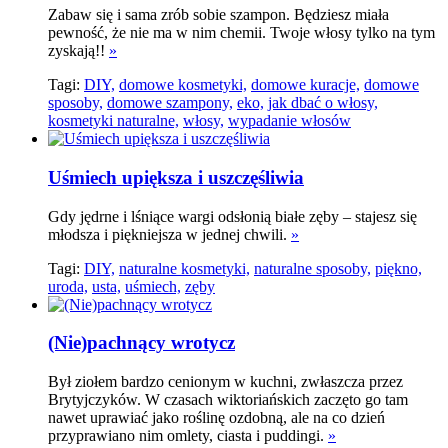
Zabaw się i sama zrób sobie szampon. Będziesz miała
pewność, że nie ma w nim chemii. Twoje włosy tylko na tym
zyskają!!
»
Tagi:
DIY,
domowe kosmetyki,
domowe kuracje,
domowe
sposoby,
domowe szampony,
eko,
jak dbać o włosy,
kosmetyki naturalne,
włosy,
wypadanie włosów
Uśmiech upiększa i uszczęśliwia
Gdy jędrne i lśniące wargi odsłonią białe zęby – stajesz się
młodsza i piękniejsza w jednej chwili.
»
Tagi:
DIY,
naturalne kosmetyki,
naturalne sposoby,
piękno,
uroda,
usta,
uśmiech,
zęby
(Nie)pachnący wrotycz
Był ziołem bardzo cenionym w kuchni, zwłaszcza przez
Brytyjczyków. W czasach wiktoriańskich zaczęto go tam
nawet uprawiać jako roślinę ozdobną, ale na co dzień
przyprawiano nim omlety, ciasta i puddingi.
»