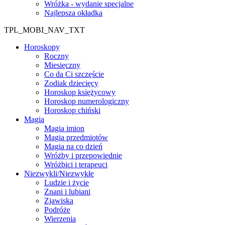
Wróżka - wydanie specjalne
Najlepsza okładka
TPL_MOBI_NAV_TXT
Horoskopy
Roczny
Miesięczny
Co da Ci szczęście
Zodiak dziecięcy
Horoskop księżycowy
Horoskop numerologiczny
Horoskop chiński
Magia
Magia imion
Magia przedmiotów
Magia na co dzień
Wróżby i przepowiednie
Wróżbici i terapeuci
Niezwykli/Niezwykłe
Ludzie i życie
Znani i lubiani
Zjawiska
Podróże
Wierzenia