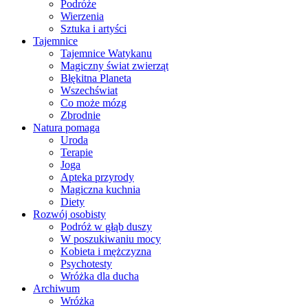
Podróże
Wierzenia
Sztuka i artyści
Tajemnice
Tajemnice Watykanu
Magiczny świat zwierząt
Błękitna Planeta
Wszechświat
Co może mózg
Zbrodnie
Natura pomaga
Uroda
Terapie
Joga
Apteka przyrody
Magiczna kuchnia
Diety
Rozwój osobisty
Podróż w głąb duszy
W poszukiwaniu mocy
Kobieta i mężczyzna
Psychotesty
Wróżka dla ducha
Archiwum
Wróżka