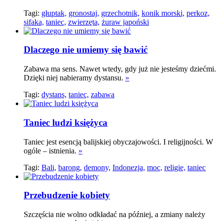
Tagi:
głuptak,
gronostaj,
grzechotnik,
konik morski,
perkoz,
sifaka,
taniec,
zwierzęta,
żuraw japoński
Dlaczego nie umiemy się bawić
Zabawa ma sens. Nawet wtedy, gdy już nie jesteśmy dziećmi.
Dzięki niej nabieramy dystansu.
»
Tagi:
dystans,
taniec,
zabawa
Taniec ludzi księżyca
Taniec jest esencją balijskiej obyczajowości. I religijności. W
ogóle – istnienia.
»
Tagi:
Bali,
barong,
demony,
Indonezja,
moc,
religie,
taniec
Przebudzenie kobiety
Szczęścia nie wolno odkładać na później, a zmiany należy