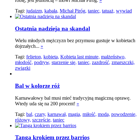
robię, jest jednością – mówi Michał Piróg.
»
Tagi:
judaizm,
kabała,
Michał Piróg,
taniec,
tatuaż,
wywiad
Ostatnia nadzieja na skandal
Wielu młodych mężczyzn bez przymusu gustuje w kobietach
dojrzałych...
»
Tagi:
felieton,
kobieta,
Kobieta last minute,
małżeństwo,
młodość,
podryw,
starzenie się,
taniec,
zazdrość,
zmarszczki,
związki
Bal w kolorze róż
Karnawałowy bal musi mieć tradycyjną magiczną oprawę.
Wtedy uda się na 200 procent!
»
Tagi:
bal,
czary,
karnawał,
magia,
miłość,
moda,
powodzenie,
różowy,
szczęście,
taniec
Tanga krokiem przez barrios