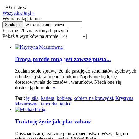
TAG index:
Wszystkie tagi »
Wybrany tag:
taniec
Łącznie:
20
znalezionych pozycji.
Pokaż # wyników na stronie:
Droga przede mną jest zawsze pusta...
Zdałam sobie sprawę, że nie pasuję do schematów życiowych
i do dzisiaj starannie ich unikam. Nigdy nie będę się
dostosowywała do czasów i warunków. Niech one się
dostosują do mnie.
»
Tagi:
jej siła,
kariera,
kobieta,
kobieta na krawędzi,
Krystyna
Mazurówna,
tancerka,
taniec
Traktuję życie jak plac zabaw
Doświadczam, realizuję plan z dzieciństwa. Wszystko, co