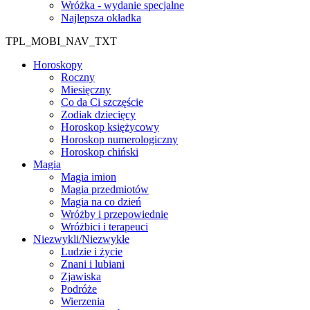
Wróżka - wydanie specjalne
Najlepsza okładka
TPL_MOBI_NAV_TXT
Horoskopy
Roczny
Miesięczny
Co da Ci szczęście
Zodiak dziecięcy
Horoskop księżycowy
Horoskop numerologiczny
Horoskop chiński
Magia
Magia imion
Magia przedmiotów
Magia na co dzień
Wróżby i przepowiednie
Wróżbici i terapeuci
Niezwykli/Niezwykłe
Ludzie i życie
Znani i lubiani
Zjawiska
Podróże
Wierzenia