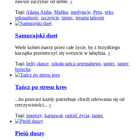
zawsze zaczynać od siebie.
»
Tagi:
Allana Aisha,
Maliku,
medytacje,
Peru,
seks,
seksualność,
szczęście,
taniec,
terapia tańcem
Samurajski duet
Wiele kobiet marzy przez całe życie, by z brzydkiego
kaczątka przeistoczyć się wreszcie w łabędzia.
»
Tagi:
belly dance,
szkoła tańca orientalnego,
taniec,
taniec
brzucha
Tańcz po stresu kres
...bo przecież każdy potrzebuje chwili oderwania się od
rzeczywistości...
»
Tagi:
imprezy,
karnawał,
radość życia,
taniec
Pieśń duszy