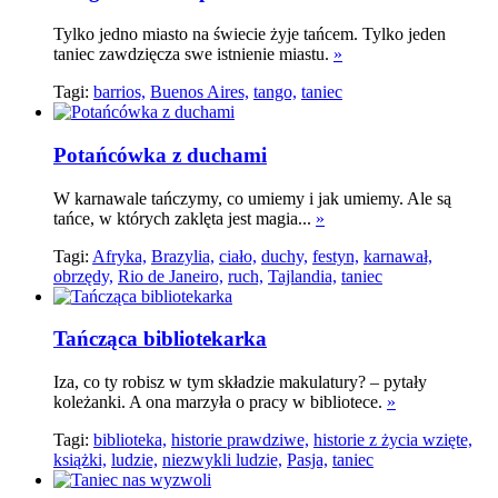
Tylko jedno miasto na świecie żyje tańcem. Tylko jeden
taniec zawdzięcza swe istnienie miastu.
»
Tagi:
barrios,
Buenos Aires,
tango,
taniec
Potańcówka z duchami
W karnawale tańczymy, co umiemy i jak umiemy. Ale są
tańce, w których zaklęta jest magia...
»
Tagi:
Afryka,
Brazylia,
ciało,
duchy,
festyn,
karnawał,
obrzędy,
Rio de Janeiro,
ruch,
Tajlandia,
taniec
Tańcząca bibliotekarka
Iza, co ty robisz w tym składzie makulatury? – pytały
koleżanki. A ona marzyła o pracy w bibliotece.
»
Tagi:
biblioteka,
historie prawdziwe,
historie z życia wzięte,
książki,
ludzie,
niezwykli ludzie,
Pasja,
taniec