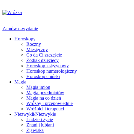
Zamów e-wydanie
Horoskopy
Roczny
Miesięczny
Co da Ci szczęście
Zodiak dziecięcy
Horoskop księżycowy
Horoskop numerologiczny
Horoskop chiński
Magia
Magia imion
Magia przedmiotów
Magia na co dzień
Wróżby i przepowiednie
Wróżbici i terapeuci
Niezwykli/Niezwykłe
Ludzie i życie
Znani i lubiani
Zjawiska