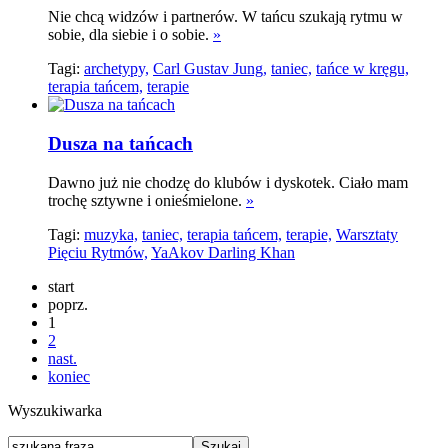
Nie chcą widzów i partnerów. W tańcu szukają rytmu w
sobie, dla siebie i o sobie.
»
Tagi:
archetypy,
Carl Gustav Jung,
taniec,
tańce w kręgu,
terapia tańcem,
terapie
Dusza na tańcach
Dawno już nie chodzę do klubów i dyskotek. Ciało mam
trochę sztywne i onieśmielone.
»
Tagi:
muzyka,
taniec,
terapia tańcem,
terapie,
Warsztaty
Pięciu Rytmów,
YaAkov Darling Khan
start
poprz.
1
2
nast.
koniec
Wyszukiwarka