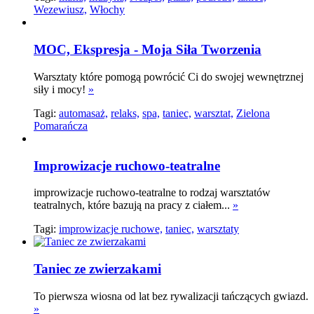
Wezewiusz,
Włochy
MOC, Ekspresja - Moja Siła Tworzenia
Warsztaty które pomogą powrócić Ci do swojej wewnętrznej
siły i mocy!
»
Tagi:
automasaż,
relaks,
spa,
taniec,
warsztat,
Zielona
Pomarańcza
Improwizacje ruchowo-teatralne
improwizacje ruchowo-teatralne to rodzaj warsztatów
teatralnych, które bazują na pracy z ciałem...
»
Tagi:
improwizacje ruchowe,
taniec,
warsztaty
Taniec ze zwierzakami
To pierwsza wiosna od lat bez rywalizacji tańczących gwiazd.
»