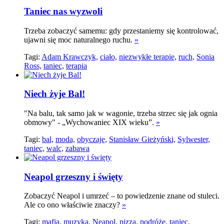
Taniec nas wyzwoli
Trzeba zobaczyć samemu: gdy przestaniemy się kontrolować,
ujawni się moc naturalnego ruchu.
»
Tagi:
Adam Krawczyk,
ciało,
niezwykłe terapie,
ruch,
Sonia
Ross,
taniec,
terapia
Niech żyje Bal!
"Na balu, tak samo jak w wagonie, trzeba strzec się jak ognia
obmowy" - „Wychowaniec XIX wieku”.
»
Tagi:
bal,
moda,
obyczaje,
Stanisław Gieżyński,
Sylwester,
taniec,
walc,
zabawa
Neapol grzeszny i święty
Zobaczyć Neapol i umrzeć – to powiedzenie znane od stuleci.
Ale co ono właściwie znaczy?
»
Tagi:
mafia,
muzyka,
Neapol,
pizza,
podróże,
taniec,