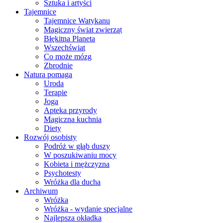
Sztuka i artyści
Tajemnice
Tajemnice Watykanu
Magiczny świat zwierząt
Błękitna Planeta
Wszechświat
Co może mózg
Zbrodnie
Natura pomaga
Uroda
Terapie
Joga
Apteka przyrody
Magiczna kuchnia
Diety
Rozwój osobisty
Podróż w głąb duszy
W poszukiwaniu mocy
Kobieta i mężczyzna
Psychotesty
Wróżka dla ducha
Archiwum
Wróżka
Wróżka - wydanie specjalne
Najlepsza okładka