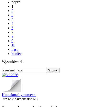
poprz.
1
2
3
4
5
6
7
8
9
10
nast.
koniec
Wyszukiwarka
Kup aktualny numer »
Już w kioskach:
8/2026