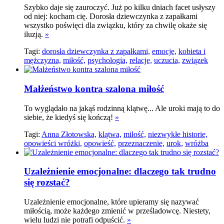
Szybko daje się zauroczyć. Już po kilku dniach facet usłyszy
od niej: kocham cię. Dorosła dziewczynka z zapałkami
wszystko poświęci dla związku, który za chwilę okaże się
iluzją.
»
Tagi:
dorosła dziewczynka z zapałkami,
emocje,
kobieta i
mężczyzna,
miłość,
psychologia,
relacje,
uczucia,
związek
Małżeństwo kontra szalona miłość
To wyglądało na jakąś rodzinną klątwę... Ale uroki mają to do
siebie, że kiedyś się kończą!
»
Tagi:
Anna Złotowska,
klątwa,
miłość,
niezwykłe historie,
opowieści wróżki,
opowieść,
przeznaczenie,
urok,
wróżba
Uzależnienie emocjonalne: dlaczego tak trudno
się rozstać?
Uzależnienie emocjonalne, które upieramy się nazywać
miłością, może każdego zmienić w prześladowcę. Niestety,
wielu ludzi nie potrafi odpuścić.
»