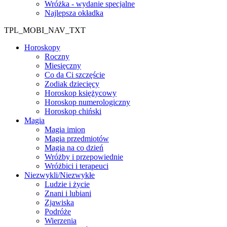
Wróżka - wydanie specjalne
Najlepsza okładka
TPL_MOBI_NAV_TXT
Horoskopy
Roczny
Miesięczny
Co da Ci szczęście
Zodiak dziecięcy
Horoskop księżycowy
Horoskop numerologiczny
Horoskop chiński
Magia
Magia imion
Magia przedmiotów
Magia na co dzień
Wróżby i przepowiednie
Wróżbici i terapeuci
Niezwykli/Niezwykłe
Ludzie i życie
Znani i lubiani
Zjawiska
Podróże
Wierzenia