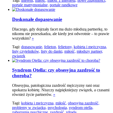
Tagi:
interent,
miłość,
miłość z internetu,
nowe znajomości,
portale matrymonialne,
portale randkowe
Doskonałe dopasowanie
Dlaczego, gdy dojrzały facet ma dużo młodszą partnerkę, to
nikomu nie przeszkadza, ale kiedy jest odwrotnie – to prawie
wszystkim?
»
Tagi:
dopasowanie,
felieton,
felietony,
kobieta i mężczyzna,
listy czytelników,
listy do danki,
miłość,
młodszy partner,
związek
Syndrom Otella: czy obsesyjna zazdrość to
choroba?
Obsesyjna, patologiczna zazdrość mężczyzny rani oraz
upokarza kobietę. Niszczy najpiękniejszy związek, a czasami
również życie partnerów.
»
Tagi:
kobieta i mężczyzna,
miłość,
obsesyjna zazdrość,
problemy w związku,
psychologia,
syndrom otella,
zaburzenia psychiczne,
zazdrość,
zdrada