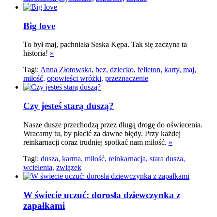
Big love
To był maj, pachniała Saska Kępa. Tak się zaczyna ta
historia!
»
Tagi:
Anna Złotowska,
bez,
dziecko,
felieton,
karty,
maj,
miłość,
opowieści wróżki,
przeznaczenie
Czy jesteś starą duszą?
Nasze dusze przechodzą przez długą drogę do oświecenia.
Wracamy tu, by płacić za dawne błędy. Przy każdej
reinkarnacji coraz trudniej spotkać nam miłość.
»
Tagi:
dusza,
karma,
miłość,
reinkarnacja,
stara dusza,
wcielenia,
związek
W świecie uczuć: dorosła dziewczynka z
zapałkami