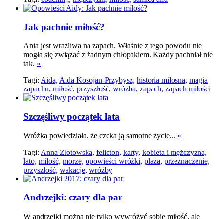
Jak pachnie miłość?
Ania jest wrażliwa na zapach. Właśnie z tego powodu nie
mogła się związać z żadnym chłopakiem. Każdy pachniał nie
tak.
»
Tagi:
Aida,
Aida Kosojan-Przybysz,
historia miłosna,
magia
zapachu,
miłość,
przyszłość,
wróżba,
zapach,
zapach miłości
Szczęśliwy początek lata
Wróżka powiedziała, że czeka ją samotne życie...
»
Tagi:
Anna Złotowska,
felieton,
karty,
kobieta i mężczyzna,
lato,
miłość,
morze,
opowieści wróżki,
plaża,
przeznaczenie,
przyszłość,
wakacje,
wróżby
Andrzejki: czary dla par
W andrzejki można nie tylko wywróżyć sobie miłość, ale