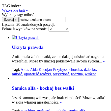
TAG index:
Wszystkie tagi »
Wybrany tag:
miłość
Łącznie:
20
znalezionych pozycji.
Pokaż # wyników na stronie:
Ukryta prawda
Anita miała żal do matki, że nie dała jej odsłuchać nagrania
wcześniej. Może by inaczej pokierowała swoim życiem...
»
Tagi:
Aida,
Aida Kosojan-Przybysz,
choroba,
dziecko,
miłość,
opowieść wróżki,
przyszłość,
rodzina,
wróżba
Samica alfa - kochaj bez walki
Jesteś samotną wilczycą, ale brak ci miłości? Może wpadłaś
w sidła własnej niezależności.
»
Tagi:
coaching,
mężczyźni,
miłość,
samica alfa