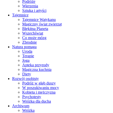
Podróże
Wierzenia
Sztuka i artyści
Tajemnice
Tajemnice Watykanu
Magiczny świat zwierząt
Błękitna Planeta
Wszechświat
Co może mózg
Zbrodnie
Natura pomaga
Uroda
Terapie
Joga
Apteka przyrody
Magiczna kuchnia
Diety
Rozwój osobisty
Podróż w głąb duszy
W poszukiwaniu mocy
Kobieta i mężczyzna
Psychotesty
Wróżka dla ducha
Archiwum
Wróżka