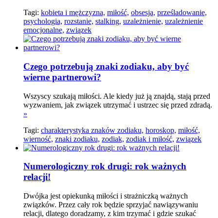
Tagi:
kobieta i mężczyzna,
miłość,
obsesja,
prześladowanie,
psychologia,
rozstanie,
stalking,
uzależnienie,
uzależnienie
emocjonalne,
związek
Czego potrzebują znaki zodiaku, aby być
wierne partnerowi?
Wszyscy szukają miłości. Ale kiedy już ją znajdą, stają przed
wyzwaniem, jak związek utrzymać i ustrzec się przed zdradą.
»
Tagi:
charakterystyka znaków zodiaku,
horoskop,
miłość,
wierność,
znaki zodiaku,
zodiak,
zodiak i miłość,
związek
Numerologiczny rok drugi: rok ważnych
relacji!
Dwójka jest opiekunką miłości i strażniczką ważnych
związków. Przez cały rok będzie sprzyjać nawiązywaniu
relacji, dlatego doradzamy, z kim trzymać i gdzie szukać