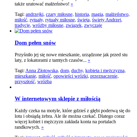
także uratować małżeństwo!
»
Tagi:
andrzejki,
czary miłosne,
historia,
magia,
małżeństwo,
miłość,
rytuały,
rytuały miłosne,
święta,
święty Andrzej,
tradycje,
wróżby miłosne,
związek,
zwyczaje
Dom pełen snów
Przyśniło jej się nowe mieszkanie, urządzone jak przed stu
laty, z lokatorami z tamtych czasów...
»
Tagi:
Anna Złotowska,
dom,
duchy,
kobieta i mężczyzna,
mieszkanie,
miłość,
opowieści wróżki,
przeznaczenie,
przyszłość,
wróżba
W internetowym sklepie z miłością
Każdy czeka na motyle, które gdzieś z głębi poderwą się do
lotu i obsiądą żebra. Ale ile można czekać. Dlatego coraz
więcej kobiet i mężczyzn zakłada konta na portalach
randkowych.
»