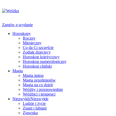
Zamów e-wydanie
Horoskopy
Roczny
Miesięczny
Co da Ci szczęście
Zodiak dziecięcy
Horoskop księżycowy
Horoskop numerologiczny
Horoskop chiński
Magia
Magia imion
Magia przedmiotów
Magia na co dzień
Wróżby i przepowiednie
Wróżbici i terapeuci
Niezwykli/Niezwykłe
Ludzie i życie
Znani i lubiani
Zjawiska