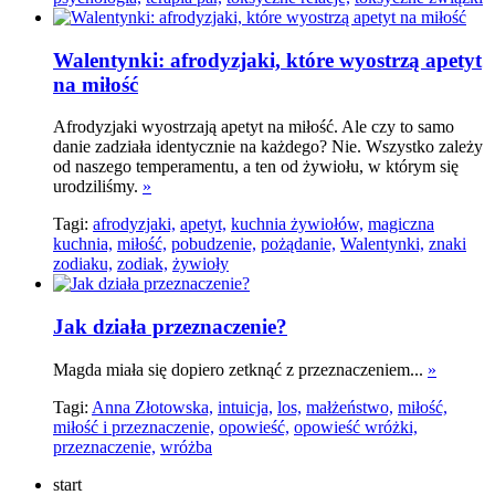
Walentynki: afrodyzjaki, które wyostrzą apetyt
na miłość
Afrodyzjaki wyostrzają apetyt na miłość. Ale czy to samo
danie zadziała identycznie na każdego? Nie. Wszystko zależy
od naszego temperamentu, a ten od żywiołu, w którym się
urodziliśmy.
»
Tagi:
afrodyzjaki,
apetyt,
kuchnia żywiołów,
magiczna
kuchnia,
miłość,
pobudzenie,
pożądanie,
Walentynki,
znaki
zodiaku,
zodiak,
żywioły
Jak działa przeznaczenie?
Magda miała się dopiero zetknąć z przeznaczeniem...
»
Tagi:
Anna Złotowska,
intuicja,
los,
małżeństwo,
miłość,
miłość i przeznaczenie,
opowieść,
opowieść wróżki,
przeznaczenie,
wróżba
start