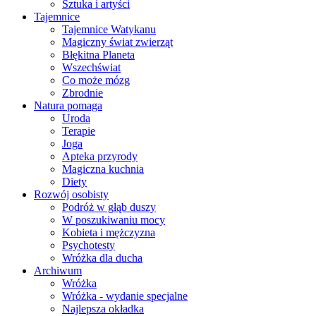
Sztuka i artyści
Tajemnice
Tajemnice Watykanu
Magiczny świat zwierząt
Błękitna Planeta
Wszechświat
Co może mózg
Zbrodnie
Natura pomaga
Uroda
Terapie
Joga
Apteka przyrody
Magiczna kuchnia
Diety
Rozwój osobisty
Podróż w głąb duszy
W poszukiwaniu mocy
Kobieta i mężczyzna
Psychotesty
Wróżka dla ducha
Archiwum
Wróżka
Wróżka - wydanie specjalne
Najlepsza okładka