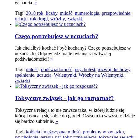
wsparcia.
»
Tagi:
2018 rok,
liczby,
miłość,
numerologia,
przepowiednie,
relacje,
rok drugi,
wróżby,
związki
Czego potrzebujesz w uczuciach?
Jak chciałbyś kochać i być kochany? Czego potrzebujesz w
uczuciach? Odpowiedzi na te pytania są w twojej
podświadomości!
»
Tagi:
miłość,
podświadomość,
psychotest,
rozwój duchowy,
spełnienie,
uczucia,
Walentynki,
Wróżby na Walentynki,
związki
Toksyczny związek - jak go rozpoznać?
Toksyczna relacja to nie zawsze taka, w której ludzie się
kłócą i rzucają się sobie do gardeł. Czasem to wszystko dzieje
się bardzo subtelnie.
»
Tagi:
kobieta i mężczyzna,
miłość,
problemy w związku,
psychologia,
terapia par,
toksyczne relacje,
toksyczne związki