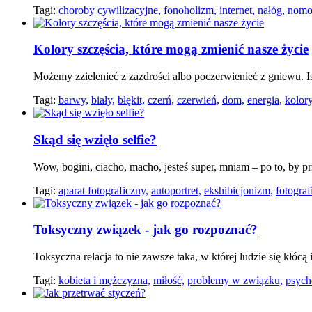
Tagi:
choroby cywilizacyjne,
fonoholizm,
internet,
nałóg,
nomo
Kolory szczęścia, które mogą zmienić nasze życie
Możemy zzielenieć z zazdrości albo poczerwienieć z gniewu. I
Tagi:
barwy,
biały,
błękit,
czerń,
czerwień,
dom,
energia,
kolory
Skąd się wzięło selfie?
Wow, bogini, ciacho, macho, jesteś super, mniam – po to, by p
Tagi:
aparat fotograficzny,
autoportret,
ekshibicjonizm,
fotograf
Toksyczny związek - jak go rozpoznać?
Toksyczna relacja to nie zawsze taka, w której ludzie się kłócą 
Tagi:
kobieta i mężczyzna,
miłość,
problemy w związku,
psych