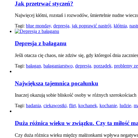
Jak przetrwać styczeń?
Najwięcej kłótni, rozstań i rozwodów, śmiertelnie nudne wiecz
Tagi:
blue monday,
depresja,
jak poprawić nastrój,
kłótnia,
nast
Depresja z bałaganu
Jeśli otacza cię chaos, nie zdziw się, gdy któregoś dnia zaczni
Tagi:
bałagan,
bałaganiarstwo,
depresja,
porządek,
problemy ze
Największa tajemnica pocałunku
Inaczej okazują sobie bliskość osoby w różnych szerokościach
Tagi:
badania,
ciekawostki,
flirt,
kochanek,
kochanie,
ludzie,
m
Duża różnica wieku w związku. Czy ta miłość ma
Czy duża różnica wieku między małżonkami wpływa negatyw