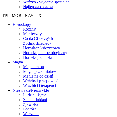
Wróżka - wydanie specjalne
Najlepsza okładka
TPL_MOBI_NAV_TXT
Horoskopy
Roczny
Miesięczny
Co da Ci szczęście
Zodiak dziecięcy
Horoskop księżycowy
Horoskop numerologiczny
Horoskop chiński
Magia
Magia imion
Magia przedmiotów
Magia na co dzień
Wróżby i przepowiednie
Wróżbici i terapeuci
Niezwykli/Niezwykłe
Ludzie i życie
Znani i lubiani
Zjawiska
Podróże
Wierzenia