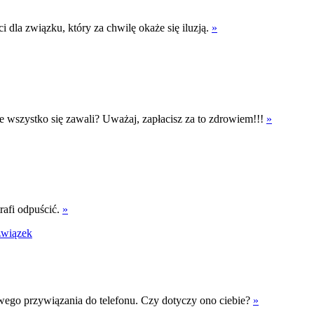
 dla związku, który za chwilę okaże się iluzją.
»
ebie wszystko się zawali? Uważaj, zapłacisz za to zdrowiem!!!
»
rafi odpuścić.
»
związek
wego przywiązania do telefonu. Czy dotyczy ono ciebie?
»