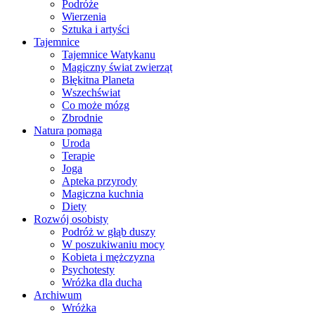
Podróże
Wierzenia
Sztuka i artyści
Tajemnice
Tajemnice Watykanu
Magiczny świat zwierząt
Błękitna Planeta
Wszechświat
Co może mózg
Zbrodnie
Natura pomaga
Uroda
Terapie
Joga
Apteka przyrody
Magiczna kuchnia
Diety
Rozwój osobisty
Podróż w głąb duszy
W poszukiwaniu mocy
Kobieta i mężczyzna
Psychotesty
Wróżka dla ducha
Archiwum
Wróżka