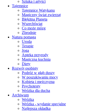
Sztuka i artyści
Tajemnice
Tajemnice Watykanu
Magiczny świat zwierząt
Błękitna Planeta
Wszechświat
Co może mózg
Zbrodnie
Natura pomaga
Uroda
Terapie
Joga
Apteka przyrody
Magiczna kuchnia
Diety
Rozwój osobisty
Podróż w głąb duszy
W poszukiwaniu mocy
Kobieta i mężczyzna
Psychotesty
Wróżka dla ducha
Archiwum
Wróżka
Wróżka - wydanie specjalne
Najlepsza okładka