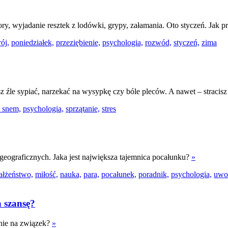
ory, wyjadanie resztek z lodówki, grypy, załamania. Oto styczeń. Jak p
rój,
poniedziałek,
przeziębienie,
psychologia,
rozwód,
styczeń,
zima
esz źle sypiać, narzekać na wysypkę czy bóle pleców. A nawet – stracis
 snem,
psychologia,
sprzątanie,
stres
 geograficznych. Jaka jest największa tajemnica pocałunku?
»
ałżeństwo,
miłość,
nauka,
para,
pocałunek,
poradnik,
psychologia,
uwo
 szansę?
nie na związek?
»