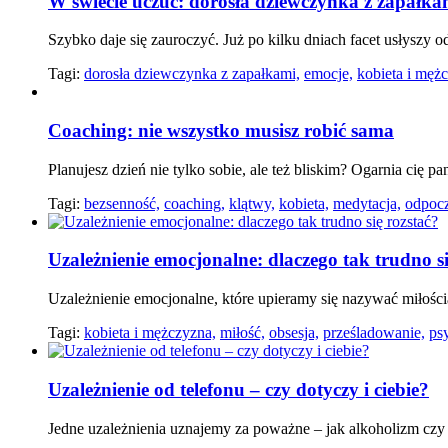
W świecie uczuć: dorosła dziewczynka z zapałka
Szybko daje się zauroczyć. Już po kilku dniach facet usłyszy 
Tagi:
dorosła dziewczynka z zapałkami,
emocje,
kobieta i męż
Coaching: nie wszystko musisz robić sama
Planujesz dzień nie tylko sobie, ale też bliskim? Ogarnia cię p
Tagi:
bezsenność,
coaching,
klątwy,
kobieta,
medytacja,
odpoc
Uzależnienie emocjonalne: dlaczego tak trudno si
Uzależnienie emocjonalne, które upieramy się nazywać miłością
Tagi:
kobieta i mężczyzna,
miłość,
obsesja,
prześladowanie,
ps
Uzależnienie od telefonu – czy dotyczy i ciebie?
Jedne uzależnienia uznajemy za poważne – jak alkoholizm cz