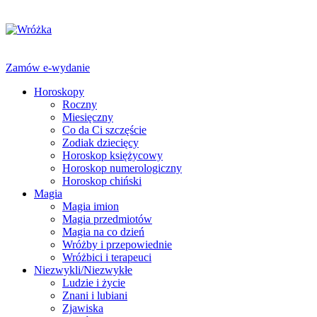
Zamów e-wydanie
Horoskopy
Roczny
Miesięczny
Co da Ci szczęście
Zodiak dziecięcy
Horoskop księżycowy
Horoskop numerologiczny
Horoskop chiński
Magia
Magia imion
Magia przedmiotów
Magia na co dzień
Wróżby i przepowiednie
Wróżbici i terapeuci
Niezwykli/Niezwykłe
Ludzie i życie
Znani i lubiani
Zjawiska