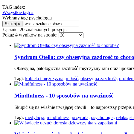
TAG index:
Wszystkie tagi »
Wybrany tag:
psychologia
Łącznie:
20
znalezionych pozycji.
Pokaż # wyników na stronie:
Syndrom Otella: czy obsesyjna zazdrość to chor
Obsesyjna, patologiczna zazdrość mężczyzny rani oraz upokarz
Tagi:
kobieta i mężczyzna,
miłość,
obsesyjna zazdrość,
proble
Mindfulness - 10 sposobów na uważność
Skupić się na właśnie trwającej chwili – to najprostszy przepis
Tagi:
medytacja,
mindfulness,
przyroda,
psychologia,
relaks,
st