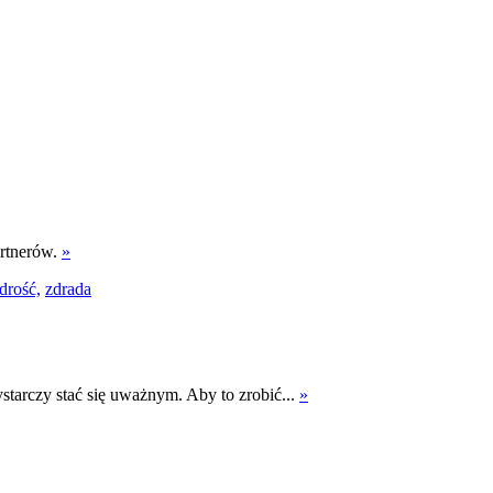
artnerów.
»
drość,
zdrada
Wystarczy stać się uważnym. Aby to zrobić...
»