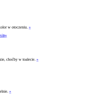
kolor w otoczeniu.
»
żółty
zie, choćby w toalecie.
»
elnie.
»