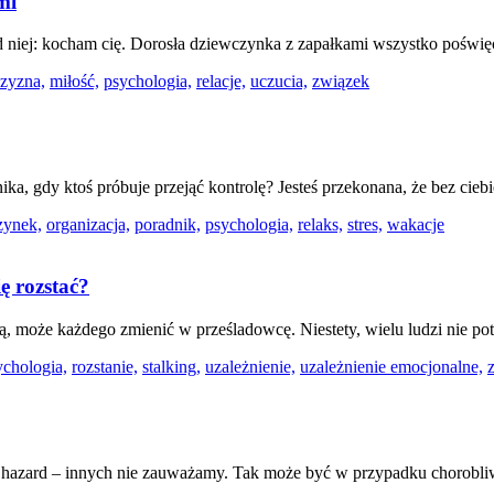
mi
od niej: kocham cię. Dorosła dziewczynka z zapałkami wszystko poświęci
czyzna,
miłość,
psychologia,
relacje,
uczucia,
związek
anika, gdy ktoś próbuje przejąć kontrolę? Jesteś przekonana, że bez ci
zynek,
organizacja,
poradnik,
psychologia,
relaks,
stres,
wakacje
ę rozstać?
, może każdego zmienić w prześladowcę. Niestety, wielu ludzi nie pot
ychologia,
rozstanie,
stalking,
uzależnienie,
uzależnienie emocjonalne,
y hazard – innych nie zauważamy. Tak może być w przypadku chorobli