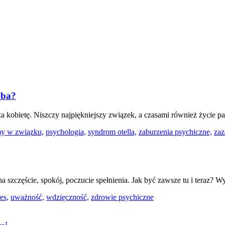
oba?
a kobietę. Niszczy najpiękniejszy związek, a czasami również życie p
my w związku,
psychologia,
syndrom otella,
zaburzenia psychiczne,
zaz
 na szczęście, spokój, poczucie spełnienia. Jak być zawsze tu i teraz? 
res,
uważność,
wdzięczność,
zdrowie psychiczne