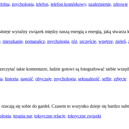
fobia,
psychologia,
telefon,
telefon komórkowy,
uzależnienie,
zdrowie
stnieje wyraźny związek między naszą energią a energią, jaką stwarza 
,
mieszkanie,
pomarańcz,
psychologia,
róż,
szczęście,
wnętrze,
zieleń,
rzeczytać takie komentarze, ludzie gotowi są fotografować siebie wszęd
ia,
historia,
nagość,
obyczaje,
psychologia,
seksualność,
selfie,
zdjęcie
i rzucają się sobie do gardeł. Czasem to wszystko dzieje się bardzo subt
ologia,
terapia par,
toksyczne relacje,
toksyczne związki