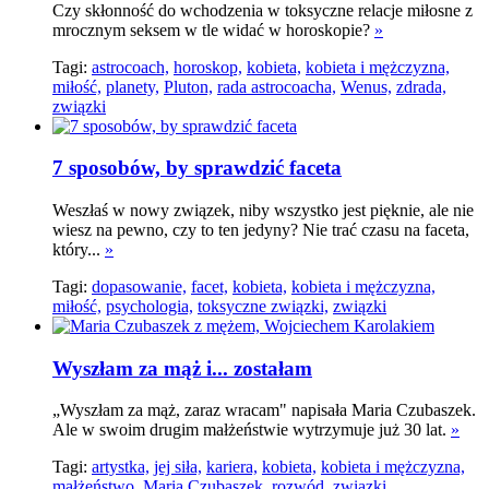
Czy skłonność do wchodzenia w toksyczne relacje miłosne z
mrocznym seksem w tle widać w horoskopie?
»
Tagi:
astrocoach,
horoskop,
kobieta,
kobieta i mężczyzna,
miłość,
planety,
Pluton,
rada astrocoacha,
Wenus,
zdrada,
związki
7 sposobów, by sprawdzić faceta
Weszłaś w nowy związek, niby wszystko jest pięknie, ale nie
wiesz na pewno, czy to ten jedyny? Nie trać czasu na faceta,
który...
»
Tagi:
dopasowanie,
facet,
kobieta,
kobieta i mężczyzna,
miłość,
psychologia,
toksyczne związki,
związki
Wyszłam za mąż i... zostałam
„Wyszłam za mąż, zaraz wracam" napisała Maria Czubaszek.
Ale w swoim drugim małżeństwie wytrzymuje już 30 lat.
»
Tagi:
artystka,
jej siła,
kariera,
kobieta,
kobieta i mężczyzna,
małżeństwo,
Maria Czubaszek,
rozwód,
związki