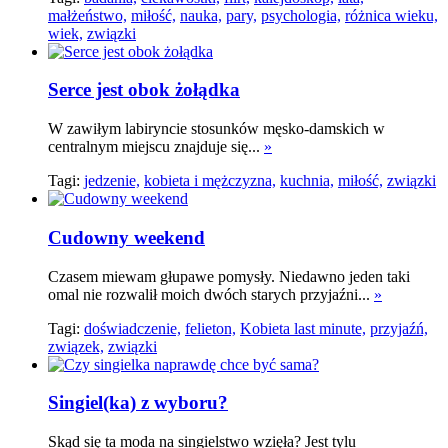
małżeństwo,
miłość,
nauka,
pary,
psychologia,
różnica wieku,
wiek,
związki
Serce jest obok żołądka
W zawiłym labiryncie stosunków męsko-damskich w
centralnym miejscu znajduje się...
»
Tagi:
jedzenie,
kobieta i mężczyzna,
kuchnia,
miłość,
związki
Cudowny weekend
Czasem miewam głupawe pomysły. Niedawno jeden taki
omal nie rozwalił moich dwóch starych przyjaźni...
»
Tagi:
doświadczenie,
felieton,
Kobieta last minute,
przyjaźń,
związek,
związki
Singiel(ka) z wyboru?
Skąd się ta moda na singielstwo wzięła? Jest tylu