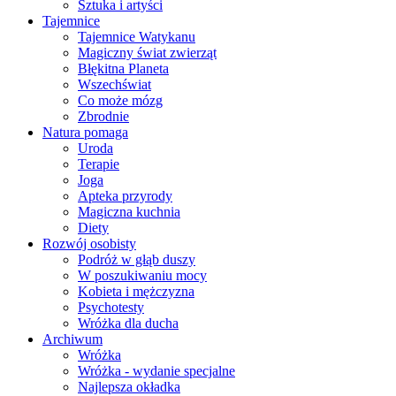
Sztuka i artyści
Tajemnice
Tajemnice Watykanu
Magiczny świat zwierząt
Błękitna Planeta
Wszechświat
Co może mózg
Zbrodnie
Natura pomaga
Uroda
Terapie
Joga
Apteka przyrody
Magiczna kuchnia
Diety
Rozwój osobisty
Podróż w głąb duszy
W poszukiwaniu mocy
Kobieta i mężczyzna
Psychotesty
Wróżka dla ducha
Archiwum
Wróżka
Wróżka - wydanie specjalne
Najlepsza okładka