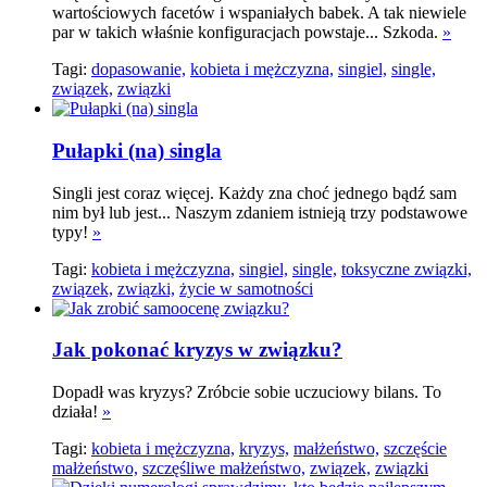
wartościowych facetów i wspaniałych babek. A tak niewiele
par w takich właśnie konfiguracjach powstaje... Szkoda.
»
Tagi:
dopasowanie,
kobieta i mężczyzna,
singiel,
single,
związek,
związki
Pułapki (na) singla
Singli jest coraz więcej. Każdy zna choć jednego bądź sam
nim był lub jest... Naszym zdaniem istnieją trzy podstawowe
typy!
»
Tagi:
kobieta i mężczyzna,
singiel,
single,
toksyczne związki,
związek,
związki,
życie w samotności
Jak pokonać kryzys w związku?
Dopadł was kryzys? Zróbcie sobie uczuciowy bilans. To
działa!
»
Tagi:
kobieta i mężczyzna,
kryzys,
małżeństwo,
szczęście
małżeństwo,
szczęśliwe małżeństwo,
związek,
związki