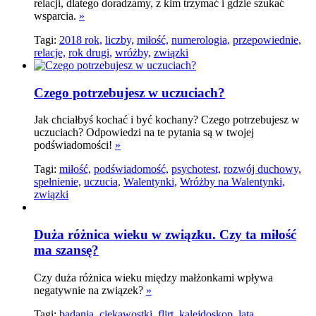
relacji, dlatego doradzamy, z kim trzymać i gdzie szukać
wsparcia.
»
Tagi:
2018 rok,
liczby,
miłość,
numerologia,
przepowiednie,
relacje,
rok drugi,
wróżby,
związki
Czego potrzebujesz w uczuciach?
Jak chciałbyś kochać i być kochany? Czego potrzebujesz w
uczuciach? Odpowiedzi na te pytania są w twojej
podświadomości!
»
Tagi:
miłość,
podświadomość,
psychotest,
rozwój duchowy,
spełnienie,
uczucia,
Walentynki,
Wróżby na Walentynki,
związki
Duża różnica wieku w związku. Czy ta miłość
ma szansę?
Czy duża różnica wieku między małżonkami wpływa
negatywnie na związek?
»
Tagi:
badania,
ciekawostki,
flirt,
kalejdoskop,
lata,