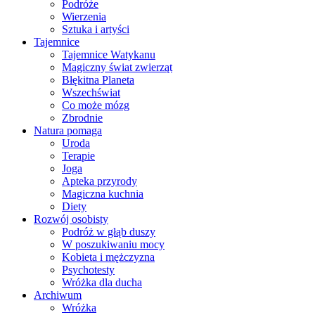
Podróże
Wierzenia
Sztuka i artyści
Tajemnice
Tajemnice Watykanu
Magiczny świat zwierząt
Błękitna Planeta
Wszechświat
Co może mózg
Zbrodnie
Natura pomaga
Uroda
Terapie
Joga
Apteka przyrody
Magiczna kuchnia
Diety
Rozwój osobisty
Podróż w głąb duszy
W poszukiwaniu mocy
Kobieta i mężczyzna
Psychotesty
Wróżka dla ducha
Archiwum
Wróżka