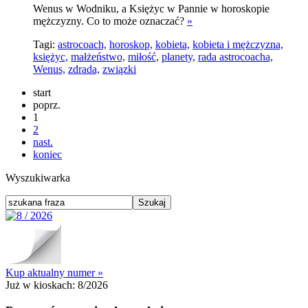
Wenus w Wodniku, a Księżyc w Pannie w horoskopie
mężczyzny. Co to może oznaczać?
»
Tagi:
astrocoach,
horoskop,
kobieta,
kobieta i mężczyzna,
księżyc,
małżeństwo,
miłość,
planety,
rada astrocoacha,
Wenus,
zdrada,
związki
start
poprz.
1
2
nast.
koniec
Wyszukiwarka
Kup aktualny numer »
Już w kioskach:
8/2026