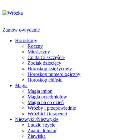
Zamów e-wydanie
Horoskopy
Roczny
Miesięczny
Co da Ci szczęście
Zodiak dziecięcy
Horoskop księżycowy
Horoskop numerologiczny
Horoskop chiński
Magia
Magia imion
Magia przedmiotów
Magia na co dzień
Wróżby i przepowiednie
Wróżbici i terapeuci
Niezwykli/Niezwykłe
Ludzie i życie
Znani i lubiani
Zjawiska