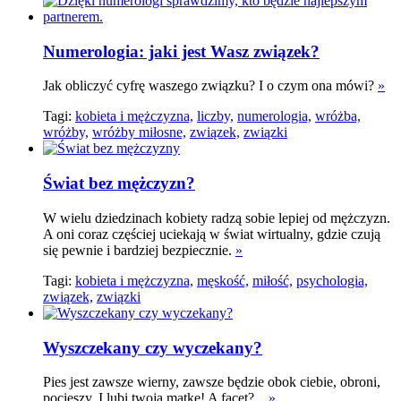
Numerologia: jaki jest Wasz związek?
Jak obliczyć cyfrę waszego związku? I o czym ona mówi?
»
Tagi:
kobieta i mężczyzna,
liczby,
numerologia,
wróżba,
wróżby,
wróżby miłosne,
związek,
związki
Świat bez mężczyzn?
W wielu dziedzinach kobiety radzą sobie lepiej od mężczyzn.
A oni coraz częściej uciekają w świat wirtualny, gdzie czują
się pewnie i bardziej bezpiecznie.
»
Tagi:
kobieta i mężczyzna,
męskość,
miłość,
psychologia,
związek,
związki
Wyszczekany czy wyczekany?
Pies jest zawsze wierny, zawsze będzie obok ciebie, obroni,
pocieszy. I lubi twoją matkę! A facet?...
»