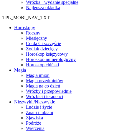
Wróżka - wydanie specjalne
Najlepsza okładka
TPL_MOBI_NAV_TXT
Horoskopy
Roczny
Miesięczny
Co da Ci szczęście
Zodiak dziecięcy
Horoskop księżycowy
Horoskop numerologiczny
Horoskop chiński
Magia
Magia imion
Magia przedmiotów
Magia na co dzień
Wróżby i przepowiednie
Wróżbici i terapeuci
Niezwykli/Niezwykłe
Ludzie i życie
Znani i lubiani
Zjawiska
Podróże
Wierzenia