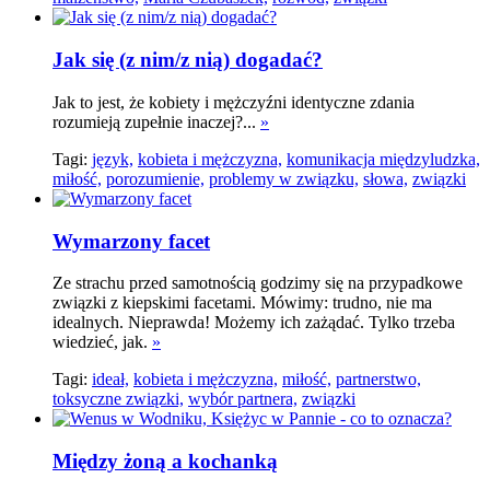
Jak się (z nim/z nią) dogadać?
Jak to jest, że kobiety i mężczyźni identyczne zdania
rozumieją zupełnie inaczej?...
»
Tagi:
język,
kobieta i mężczyzna,
komunikacja międzyludzka,
miłość,
porozumienie,
problemy w związku,
słowa,
związki
Wymarzony facet
Ze strachu przed samotnością godzimy się na przypadkowe
związki z kiepskimi facetami. Mówimy: trudno, nie ma
idealnych. Nieprawda! Możemy ich zażądać. Tylko trzeba
wiedzieć, jak.
»
Tagi:
ideał,
kobieta i mężczyzna,
miłość,
partnerstwo,
toksyczne związki,
wybór partnera,
związki
Między żoną a kochanką