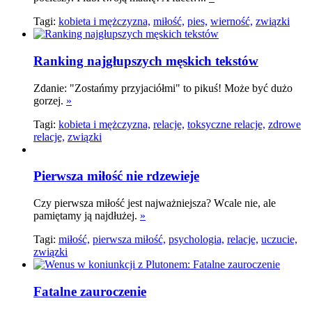
Tagi:
kobieta i mężczyzna,
miłość,
pies,
wierność,
związki
Ranking najgłupszych męskich tekstów
Zdanie: "Zostańmy przyjaciółmi" to pikuś! Może być dużo
gorzej.
»
Tagi:
kobieta i mężczyzna,
relacje,
toksyczne relacje,
zdrowe
relacje,
związki
Pierwsza miłość nie rdzewieje
Czy pierwsza miłość jest najważniejsza? Wcale nie, ale
pamiętamy ją najdłużej.
»
Tagi:
miłość,
pierwsza miłość,
psychologia,
relacje,
uczucie,
związki
Fatalne zauroczenie