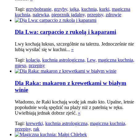
Tagi:
grzybobranie,
grzyby,
jajka,
kuchnia,
kurki,
magiczna
kuchnia,
nalewka,
pieprznik jadalny,
przepisy,
zdrowie
Dla Lwa: carpaccio z rukolą i kaparami
Lwy kochają luksus, szczególnie na talerzu. Jednocześnie nie
lubią wysilać się w kuchni...
»
Tagi:
kolacja,
kuchnia astrologiczna,
Lew,
magiczna kuchnia,
mięso,
przepisy
Dla Raka: makaron z krewetkami w białym
winie
Wiadomo, że Raki kochają wodę jak mało kto. Upalne, letnie
popołudnie wolą spędzić na plaży niż z patelnią w ręku.
Uwielbiają jednak dobrze zjeść.
»
Tagi:
krewetki,
kuchnia astrologiczna,
magiczna kuchnia,
przepisy,
rak