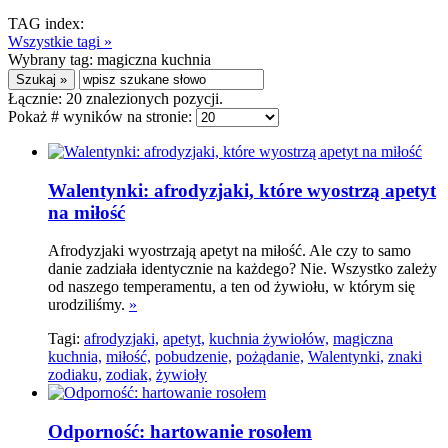
TAG index:
Wszystkie tagi »
Wybrany tag:
magiczna kuchnia
Łącznie:
20
znalezionych pozycji.
Pokaż # wyników na stronie:
Walentynki: afrodyzjaki, które wyostrzą apetyt
na miłość
Afrodyzjaki wyostrzają apetyt na miłość. Ale czy to samo
danie zadziała identycznie na każdego? Nie. Wszystko zależy
od naszego temperamentu, a ten od żywiołu, w którym się
urodziliśmy.
»
Tagi:
afrodyzjaki,
apetyt,
kuchnia żywiołów,
magiczna
kuchnia,
miłość,
pobudzenie,
pożądanie,
Walentynki,
znaki
zodiaku,
zodiak,
żywioły
Odporność: hartowanie rosołem