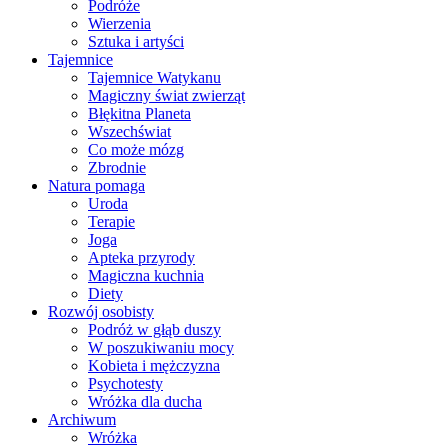
Podróże
Wierzenia
Sztuka i artyści
Tajemnice
Tajemnice Watykanu
Magiczny świat zwierząt
Błękitna Planeta
Wszechświat
Co może mózg
Zbrodnie
Natura pomaga
Uroda
Terapie
Joga
Apteka przyrody
Magiczna kuchnia
Diety
Rozwój osobisty
Podróż w głąb duszy
W poszukiwaniu mocy
Kobieta i mężczyzna
Psychotesty
Wróżka dla ducha
Archiwum
Wróżka