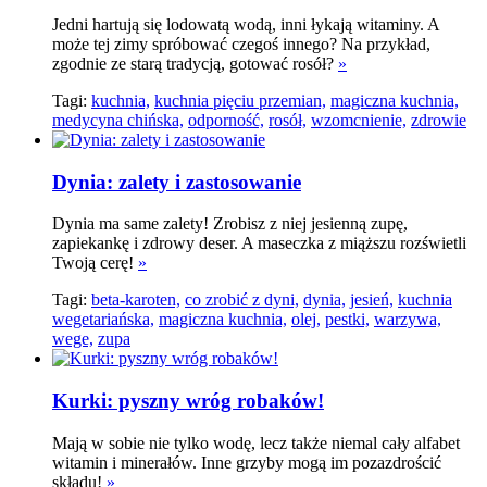
Jedni hartują się lodowatą wodą, inni łykają witaminy. A
może tej zimy spróbować czegoś innego? Na przykład,
zgodnie ze starą tradycją, gotować rosół?
»
Tagi:
kuchnia,
kuchnia pięciu przemian,
magiczna kuchnia,
medycyna chińska,
odporność,
rosół,
wzomcnienie,
zdrowie
Dynia: zalety i zastosowanie
Dynia ma same zalety! Zrobisz z niej jesienną zupę,
zapiekankę i zdrowy deser. A maseczka z miąższu rozświetli
Twoją cerę!
»
Tagi:
beta-karoten,
co zrobić z dyni,
dynia,
jesień,
kuchnia
wegetariańska,
magiczna kuchnia,
olej,
pestki,
warzywa,
wege,
zupa
Kurki: pyszny wróg robaków!
Mają w sobie nie tylko wodę, lecz także niemal cały alfabet
witamin i minerałów. Inne grzyby mogą im pozazdrościć
składu!
»