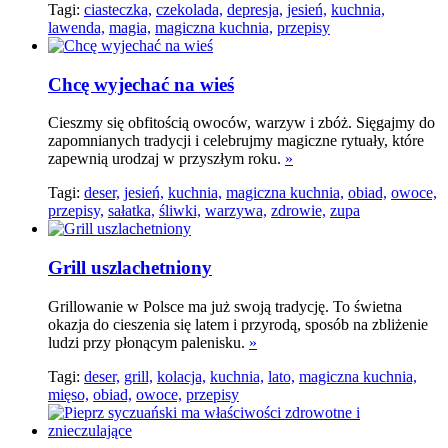
Tagi:
ciasteczka,
czekolada,
depresja,
jesień,
kuchnia,
lawenda,
magia,
magiczna kuchnia,
przepisy
Chcę wyjechać na wieś
Cieszmy się obfitością owoców, warzyw i zbóż. Sięgajmy do
zapomnianych tradycji i celebrujmy magiczne rytuały, które
zapewnią urodzaj w przyszłym roku.
»
Tagi:
deser,
jesień,
kuchnia,
magiczna kuchnia,
obiad,
owoce,
przepisy,
sałatka,
śliwki,
warzywa,
zdrowie,
zupa
Grill uszlachetniony
Grillowanie w Polsce ma już swoją tradycję. To świetna
okazja do cieszenia się latem i przyrodą, sposób na zbliżenie
ludzi przy płonącym palenisku.
»
Tagi:
deser,
grill,
kolacja,
kuchnia,
lato,
magiczna kuchnia,
mięso,
obiad,
owoce,
przepisy