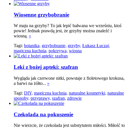
Wiosenne grzybobranie
W maju na grzyby? To jak lepić bałwana we wrześniu, ktoś
powie! Jednak prawdą jest, że grzyby można znaleźć i
wiosną.
»
Tagi:
botanika,
grzybobranie,
grzyby,
Łukasz Łuczaj,
magiczna kuchnia,
pokrzywa,
wiosna
Leki z bożej apteki: szafran
Wygląda jak czerwone nitki, powstaje z fioletowego krokusa,
a barwi na żółto...
»
Tagi:
DIY,
magiczna kuchnia,
naturalne kosmetyki,
naturalne
sposoby,
przyprawy,
szafran,
zdrowie
Czekolada na pokuszenie
Nie wierzcie, że czekolada jest substytutem miłości. Miłość to