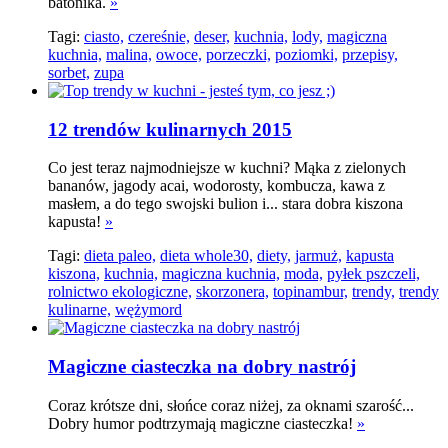
batonika.
»
Tagi:
ciasto,
czereśnie,
deser,
kuchnia,
lody,
magiczna
kuchnia,
malina,
owoce,
porzeczki,
poziomki,
przepisy,
sorbet,
zupa
12 trendów kulinarnych 2015
Co jest teraz najmodniejsze w kuchni? Mąka z zielonych
bananów, jagody acai, wodorosty, kombucza, kawa z
masłem, a do tego swojski bulion i... stara dobra kiszona
kapusta!
»
Tagi:
dieta paleo,
dieta whole30,
diety,
jarmuż,
kapusta
kiszona,
kuchnia,
magiczna kuchnia,
moda,
pyłek pszczeli,
rolnictwo ekologiczne,
skorzonera,
topinambur,
trendy,
trendy
kulinarne,
wężymord
Magiczne ciasteczka na dobry nastrój
Coraz krótsze dni, słońce coraz niżej, za oknami szarość...
Dobry humor podtrzymają magiczne ciasteczka!
»