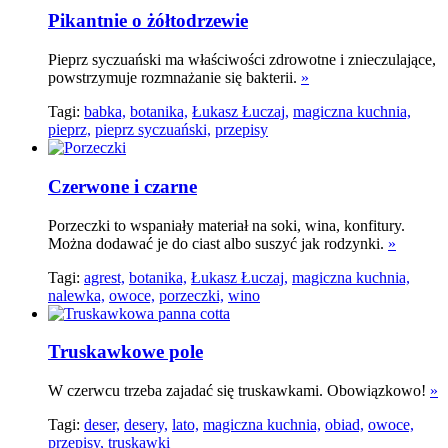
Pikantnie o żółtodrzewie
Pieprz syczuański ma właściwości zdrowotne i znieczulające,
powstrzymuje rozmnażanie się bakterii.
»
Tagi:
babka,
botanika,
Łukasz Łuczaj,
magiczna kuchnia,
pieprz,
pieprz syczuański,
przepisy
Czerwone i czarne
Porzeczki to wspaniały materiał na soki, wina, konfitury.
Można dodawać je do ciast albo suszyć jak rodzynki.
»
Tagi:
agrest,
botanika,
Łukasz Łuczaj,
magiczna kuchnia,
nalewka,
owoce,
porzeczki,
wino
Truskawkowe pole
W czerwcu trzeba zajadać się truskawkami. Obowiązkowo!
»
Tagi:
deser,
desery,
lato,
magiczna kuchnia,
obiad,
owoce,
przepisy,
truskawki