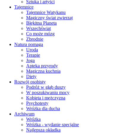
Sztuka i artyści
Tajemnice
Tajemnice Watykanu
Magiczny świat zwierząt
Błękitna Planeta
Wszechświat
Co może mózg
Zbrodnie
Natura pomaga
Uroda
Terapie
Joga
Apteka przyrody
Magiczna kuchnia
Diety
Rozwój osobisty
Podróż w głąb duszy
W poszukiwaniu mocy
Kobieta i mężczyzna
Psychotesty
Wróżka dla ducha
Archiwum
Wróżka
Wróżka - wydanie specjalne
Najlepsza okładka