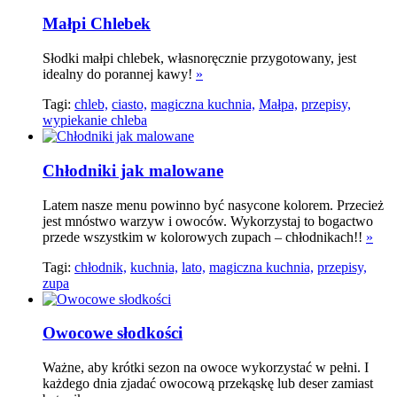
Małpi Chlebek
Słodki małpi chlebek, własnoręcznie przygotowany, jest
idealny do porannej kawy!
»
Tagi:
chleb,
ciasto,
magiczna kuchnia,
Małpa,
przepisy,
wypiekanie chleba
Chłodniki jak malowane
Latem nasze menu powinno być nasycone kolorem. Przecież
jest mnóstwo warzyw i owoców. Wykorzystaj to bogactwo
przede wszystkim w kolorowych zupach – chłodnikach!!
»
Tagi:
chłodnik,
kuchnia,
lato,
magiczna kuchnia,
przepisy,
zupa
Owocowe słodkości
Ważne, aby krótki sezon na owoce wykorzystać w pełni. I
każdego dnia zjadać owocową przekąskę lub deser zamiast