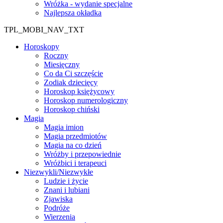
Wróżka - wydanie specjalne
Najlepsza okładka
TPL_MOBI_NAV_TXT
Horoskopy
Roczny
Miesięczny
Co da Ci szczęście
Zodiak dziecięcy
Horoskop księżycowy
Horoskop numerologiczny
Horoskop chiński
Magia
Magia imion
Magia przedmiotów
Magia na co dzień
Wróżby i przepowiednie
Wróżbici i terapeuci
Niezwykli/Niezwykłe
Ludzie i życie
Znani i lubiani
Zjawiska
Podróże
Wierzenia