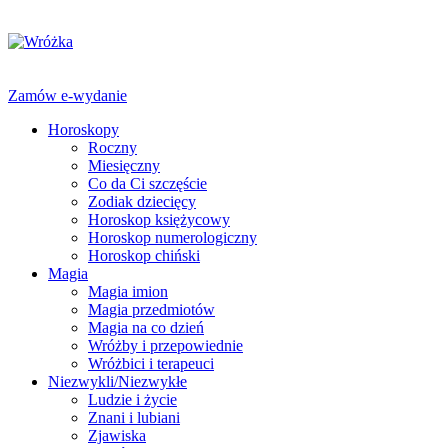
Zamów e-wydanie
Horoskopy
Roczny
Miesięczny
Co da Ci szczęście
Zodiak dziecięcy
Horoskop księżycowy
Horoskop numerologiczny
Horoskop chiński
Magia
Magia imion
Magia przedmiotów
Magia na co dzień
Wróżby i przepowiednie
Wróżbici i terapeuci
Niezwykli/Niezwykłe
Ludzie i życie
Znani i lubiani
Zjawiska