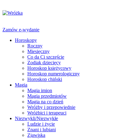
Zamów e-wydanie
Horoskopy
Roczny
Miesięczny
Co da Ci szczęście
Zodiak dziecięcy
Horoskop księżycowy
Horoskop numerologiczny
Horoskop chiński
Magia
Magia imion
Magia przedmiotów
Magia na co dzień
Wróżby i przepowiednie
Wróżbici i terapeuci
Niezwykli/Niezwykłe
Ludzie i życie
Znani i lubiani
Zjawiska