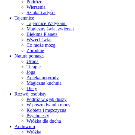
Podróże
Wierzenia
Sztuka i artyści
Tajemnice
Tajemnice Watykanu
Magiczny świat zwierząt
Błękitna Planeta
Wszechświat
Co może mózg
Zbrodnie
Natura pomaga
Uroda
Terapie
Joga
Apteka przyrody
Magiczna kuchnia
Diety
Rozwój osobisty
Podróż w głąb duszy
W poszukiwaniu mocy
Kobieta i mężczyzna
Psychotesty
Wróżka dla ducha
Archiwum
Wróżka