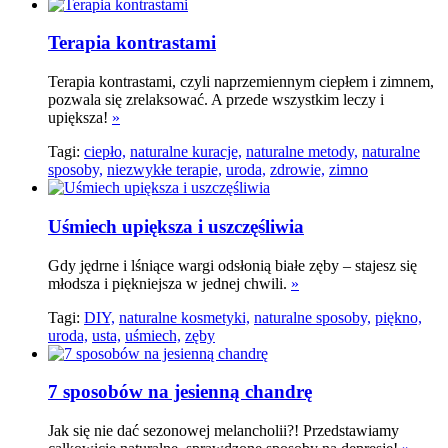
Terapia kontrastami
Terapia kontrastami, czyli naprzemiennym ciepłem i zimnem,
pozwala się zrelaksować. A przede wszystkim leczy i
upiększa!
»
Tagi:
ciepło,
naturalne kuracje,
naturalne metody,
naturalne
sposoby,
niezwykłe terapie,
uroda,
zdrowie,
zimno
Uśmiech upiększa i uszczęśliwia
Gdy jędrne i lśniące wargi odsłonią białe zęby – stajesz się
młodsza i piękniejsza w jednej chwili.
»
Tagi:
DIY,
naturalne kosmetyki,
naturalne sposoby,
piękno,
uroda,
usta,
uśmiech,
zęby
7 sposobów na jesienną chandrę
Jak się nie dać sezonowej melancholii?! Przedstawiamy