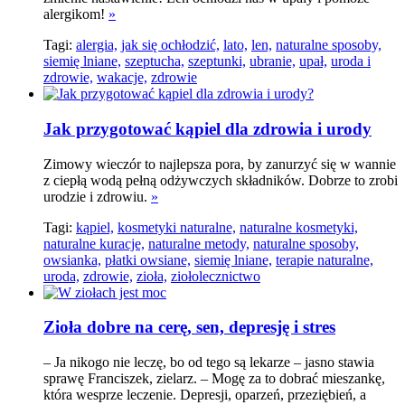
alergikom!
»
Tagi:
alergia,
jak się ochłodzić,
lato,
len,
naturalne sposoby,
siemię lniane,
szeptucha,
szeptunki,
ubranie,
upał,
uroda i
zdrowie,
wakacje,
zdrowie
Jak przygotować kąpiel dla zdrowia i urody
Zimowy wieczór to najlepsza pora, by zanurzyć się w wannie
z ciepłą wodą pełną odżywczych składników. Dobrze to zrobi
urodzie i zdrowiu.
»
Tagi:
kąpiel,
kosmetyki naturalne,
naturalne kosmetyki,
naturalne kuracje,
naturalne metody,
naturalne sposoby,
owsianka,
płatki owsiane,
siemię lniane,
terapie naturalne,
uroda,
zdrowie,
zioła,
ziołolecznictwo
Zioła dobre na cerę, sen, depresję i stres
– Ja nikogo nie leczę, bo od tego są lekarze – jasno stawia
sprawę Franciszek, zielarz. – Mogę za to dobrać mieszankę,
która wesprze leczenie. Depresji, oparzeń, przeziębień, a