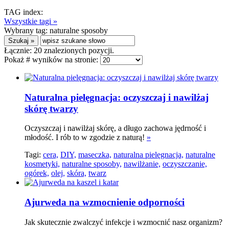
TAG index:
Wszystkie tagi »
Wybrany tag:
naturalne sposoby
Łącznie:
20
znalezionych pozycji.
Pokaż # wyników na stronie:
Naturalna pielęgnacja: oczyszczaj i nawilżaj
skórę twarzy
Oczyszczaj i nawilżaj skórę, a długo zachowa jędrność i
młodość. I rób to w zgodzie z naturą!
»
Tagi:
cera,
DIY,
maseczka,
naturalna pielęgnacja,
naturalne
kosmetyki,
naturalne sposoby,
nawilżanie,
oczyszczanie,
ogórek,
olej,
skóra,
twarz
Ajurweda na wzmocnienie odporności
Jak skutecznie zwalczyć infekcje i wzmocnić nasz organizm?