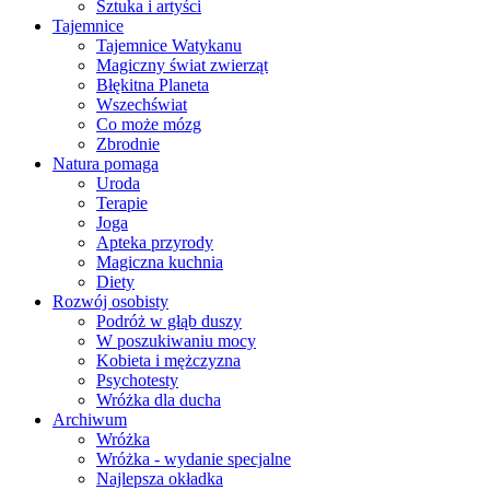
Sztuka i artyści
Tajemnice
Tajemnice Watykanu
Magiczny świat zwierząt
Błękitna Planeta
Wszechświat
Co może mózg
Zbrodnie
Natura pomaga
Uroda
Terapie
Joga
Apteka przyrody
Magiczna kuchnia
Diety
Rozwój osobisty
Podróż w głąb duszy
W poszukiwaniu mocy
Kobieta i mężczyzna
Psychotesty
Wróżka dla ducha
Archiwum
Wróżka
Wróżka - wydanie specjalne
Najlepsza okładka