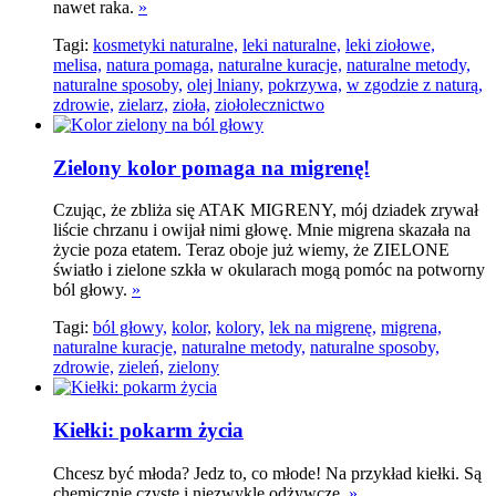
nawet raka.
»
Tagi:
kosmetyki naturalne,
leki naturalne,
leki ziołowe,
melisa,
natura pomaga,
naturalne kuracje,
naturalne metody,
naturalne sposoby,
olej lniany,
pokrzywa,
w zgodzie z naturą,
zdrowie,
zielarz,
zioła,
ziołolecznictwo
Zielony kolor pomaga na migrenę!
Czując, że zbliża się ATAK MIGRENY, mój dziadek zrywał
liście chrzanu i owijał nimi głowę. Mnie migrena skazała na
życie poza etatem. Teraz oboje już wiemy, że ZIELONE
światło i zielone szkła w okularach mogą pomóc na potworny
ból głowy.
»
Tagi:
ból głowy,
kolor,
kolory,
lek na migrenę,
migrena,
naturalne kuracje,
naturalne metody,
naturalne sposoby,
zdrowie,
zieleń,
zielony
Kiełki: pokarm życia
Chcesz być młoda? Jedz to, co młode! Na przykład kiełki. Są
chemicznie czyste i niezwykle odżywcze.
»