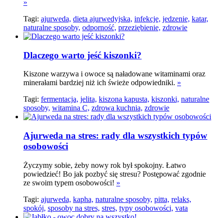
»
Tagi:
ajurweda,
dieta ajurwedyjska,
infekcje,
jedzenie,
katar,
naturalne sposoby,
odporność,
przeziębienie,
zdrowie
Dlaczego warto jeść kiszonki?
Kiszone warzywa i owoce są naładowane witaminami oraz
minerałami bardziej niż ich świeże odpowiedniki.
»
Tagi:
fermentacja,
jelita,
kiszona kapusta,
kiszonki,
naturalne
sposoby,
witamina C,
zdrowa kuchnia,
zdrowie
Ajurweda na stres: rady dla wszystkich typów
osobowości
Życzymy sobie, żeby nowy rok był spokojny. Łatwo
powiedzieć! Bo jak pozbyć się stresu? Postępować zgodnie
ze swoim typem osobowości!
»
Tagi:
ajurweda,
kapha,
naturalne sposoby,
pitta,
relaks,
spokój,
sposoby na stres,
stres,
typy osobowości,
vata