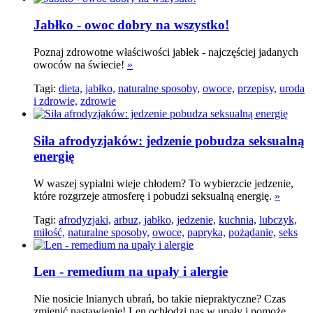
Jabłko - owoc dobry na wszystko!
Poznaj zdrowotne właściwości jabłek - najczęściej jadanych
owoców na świecie!
»
Tagi:
dieta,
jabłko,
naturalne sposoby,
owoce,
przepisy,
uroda
i zdrowie,
zdrowie
Siła afrodyzjaków: jedzenie pobudza seksualną
energię
W waszej sypialni wieje chłodem? To wybierzcie jedzenie,
które rozgrzeje atmosferę i pobudzi seksualną energię.
»
Tagi:
afrodyzjaki,
arbuz,
jabłko,
jedzenie,
kuchnia,
lubczyk,
miłość,
naturalne sposoby,
owoce,
papryka,
pożądanie,
seks
Len - remedium na upały i alergie
Nie nosicie lnianych ubrań, bo takie niepraktyczne? Czas
zmienić nastawienie! Len ochłodzi nas w upały i pomoże