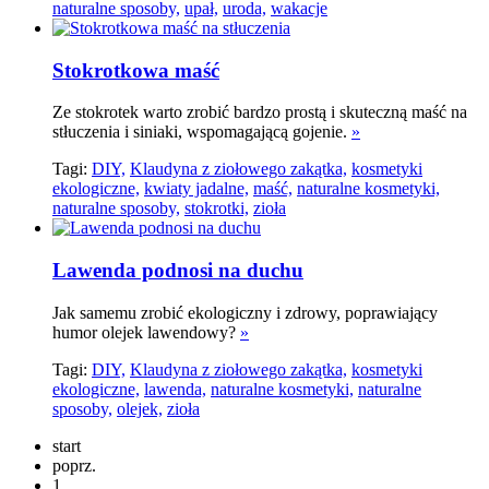
naturalne sposoby,
upał,
uroda,
wakacje
Stokrotkowa maść
Ze stokrotek warto zrobić bardzo prostą i skuteczną maść na
stłuczenia i siniaki, wspomagającą gojenie.
»
Tagi:
DIY,
Klaudyna z ziołowego zakątka,
kosmetyki
ekologiczne,
kwiaty jadalne,
maść,
naturalne kosmetyki,
naturalne sposoby,
stokrotki,
zioła
Lawenda podnosi na duchu
Jak samemu zrobić ekologiczny i zdrowy, poprawiający
humor olejek lawendowy?
»
Tagi:
DIY,
Klaudyna z ziołowego zakątka,
kosmetyki
ekologiczne,
lawenda,
naturalne kosmetyki,
naturalne
sposoby,
olejek,
zioła
start
poprz.
1