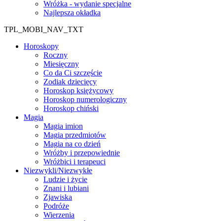
Wróżka - wydanie specjalne
Najlepsza okładka
TPL_MOBI_NAV_TXT
Horoskopy
Roczny
Miesięczny
Co da Ci szczęście
Zodiak dziecięcy
Horoskop księżycowy
Horoskop numerologiczny
Horoskop chiński
Magia
Magia imion
Magia przedmiotów
Magia na co dzień
Wróżby i przepowiednie
Wróżbici i terapeuci
Niezwykli/Niezwykłe
Ludzie i życie
Znani i lubiani
Zjawiska
Podróże
Wierzenia