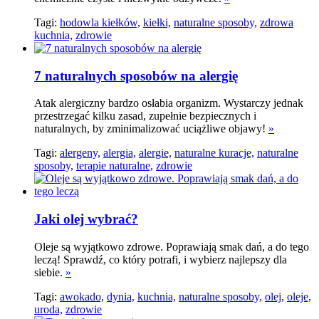
Tagi:
hodowla kiełków,
kiełki,
naturalne sposoby,
zdrowa
kuchnia,
zdrowie
7 naturalnych sposobów na alergię
Atak alergiczny bardzo osłabia organizm. Wystarczy jednak
przestrzegać kilku zasad, zupełnie bezpiecznych i
naturalnych, by zminimalizować uciążliwe objawy!
»
Tagi:
alergeny,
alergia,
alergie,
naturalne kuracje,
naturalne
sposoby,
terapie naturalne,
zdrowie
Jaki olej wybrać?
Oleje są wyjątkowo zdrowe. Poprawiają smak dań, a do tego
leczą! Sprawdź, co który potrafi, i wybierz najlepszy dla
siebie.
»
Tagi:
awokado,
dynia,
kuchnia,
naturalne sposoby,
olej,
oleje,
uroda,
zdrowie