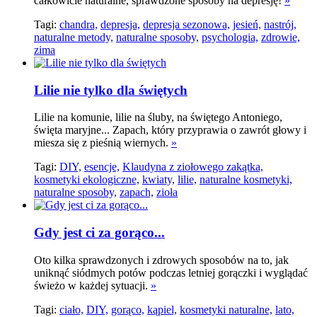
całkowicie naturalne, sprawdzone sposoby na depresję!
»
Tagi:
chandra,
depresja,
depresja sezonowa,
jesień,
nastrój,
naturalne metody,
naturalne sposoby,
psychologia,
zdrowie,
zima
Lilie nie tylko dla świętych
Lilie na komunie, lilie na śluby, na świętego Antoniego,
święta maryjne... Zapach, który przyprawia o zawrót głowy i
miesza się z pieśnią wiernych.
»
Tagi:
DIY,
esencje,
Klaudyna z ziołowego zakątka,
kosmetyki ekologiczne,
kwiaty,
lilie,
naturalne kosmetyki,
naturalne sposoby,
zapach,
zioła
Gdy jest ci za gorąco...
Oto kilka sprawdzonych i zdrowych sposobów na to, jak
uniknąć siódmych potów podczas letniej gorączki i wyglądać
świeżo w każdej sytuacji.
»
Tagi:
ciało,
DIY,
gorąco,
kąpiel,
kosmetyki naturalne,
lato,