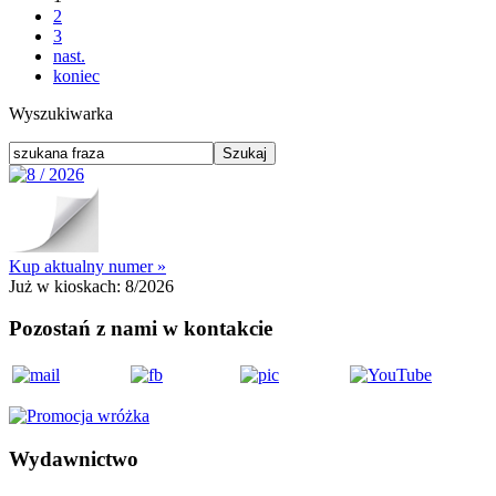
2
3
nast.
koniec
Wyszukiwarka
Kup aktualny numer »
Już w kioskach:
8/2026
Pozostań z nami w kontakcie
Wydawnictwo