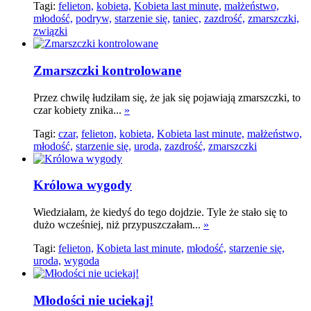
Tagi:
felieton,
kobieta,
Kobieta last minute,
małżeństwo,
młodość,
podryw,
starzenie się,
taniec,
zazdrość,
zmarszczki,
związki
Zmarszczki kontrolowane
Przez chwilę łudziłam się, że jak się pojawiają zmarszczki, to
czar kobiety znika...
»
Tagi:
czar,
felieton,
kobieta,
Kobieta last minute,
małżeństwo,
młodość,
starzenie się,
uroda,
zazdrość,
zmarszczki
Królowa wygody
Wiedziałam, że kiedyś do tego dojdzie. Tyle że stało się to
dużo wcześniej, niż przypuszczałam...
»
Tagi:
felieton,
Kobieta last minute,
młodość,
starzenie się,
uroda,
wygoda
Młodości nie uciekaj!