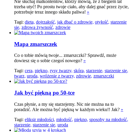
Nie słuchaj malkontentów, którzy mówią, że z biegiem lat
trzeba utyć! Po prostu twoje ciało, aby dalej gnać przez życie,
potrzebuje teraz innego składu paliwa!
»
Tagi:
dieta,
dojrzałość,
jak dbać o zdrowie,
otyłość,
starzenie
się,
zdrowa żywność,
zdrowie
Mapa zmarszczek
Co o tobie mówią twoje... zmarszczki? Sprawdź, może
dowiesz się o sobie czegoś nowego?
»
Tagi:
cera,
piękno,
rysy twarzy,
skóra,
starzenie,
starzenie się,
twarz,
uroda,
wróżenie z twarzy,
zdrowie,
zmarszczki
Jak być piękną po 50-tce
Czas płynie, a my się starzejemy. Nic nie można na to
poradzić. Ale można być piękną w każdym wieku!! Jak?
»
Tagi:
eliksir młodości,
młodość,
piękno,
sposoby na młodość,
starzenie,
starzenie się,
uroda