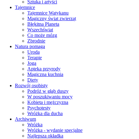
Sztuka i artyści
Tajemnice
Tajemnice Watykanu
Magiczny świat zwierząt
Błękitna Planeta
Wszechświat
Co może mózg
Zbrodnie
Natura pomaga
Uroda
Terapie
Joga
Apteka przyrody
Magiczna kuchnia
Diety
Rozwój osobisty
Podróż w głąb duszy
W poszukiwaniu mocy
Kobieta i mężczyzna
Psychotesty
Wróżka dla ducha
Archiwum
Wróżka
Wróżka - wydanie specjalne
Najlepsza okładka