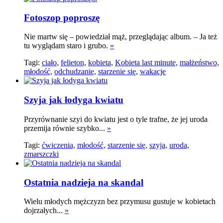
Fotoszop poproszę
Nie martw się – powiedział mąż, przeglądając album. – Ja też
tu wyglądam staro i grubo.
»
Tagi:
ciało,
felieton,
kobieta,
Kobieta last minute,
małżeństwo,
młodość,
odchudzanie,
starzenie się,
wakacje
Szyja jak łodyga kwiatu
Przyrównanie szyi do kwiatu jest o tyle trafne, że jej uroda
przemija równie szybko...
»
Tagi:
ćwiczenia,
młodość,
starzenie się,
szyja,
uroda,
zmarszczki
Ostatnia nadzieja na skandal
Wielu młodych mężczyzn bez przymusu gustuje w kobietach
dojrzałych...
»