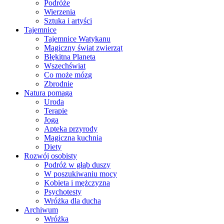
Podróże
Wierzenia
Sztuka i artyści
Tajemnice
Tajemnice Watykanu
Magiczny świat zwierząt
Błękitna Planeta
Wszechświat
Co może mózg
Zbrodnie
Natura pomaga
Uroda
Terapie
Joga
Apteka przyrody
Magiczna kuchnia
Diety
Rozwój osobisty
Podróż w głąb duszy
W poszukiwaniu mocy
Kobieta i mężczyzna
Psychotesty
Wróżka dla ducha
Archiwum
Wróżka