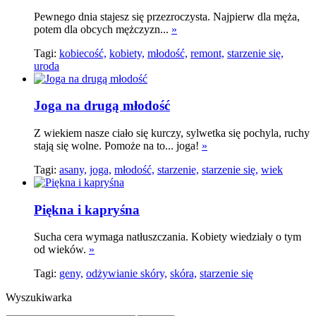
Pewnego dnia stajesz się przezroczysta. Najpierw dla męża,
potem dla obcych mężczyzn...
»
Tagi:
kobiecość,
kobiety,
młodość,
remont,
starzenie się,
uroda
Joga na drugą młodość
Z wiekiem nasze ciało się kurczy, sylwetka się pochyla, ruchy
stają się wolne. Pomoże na to... joga!
»
Tagi:
asany,
joga,
młodość,
starzenie,
starzenie się,
wiek
Piękna i kapryśna
Sucha cera wymaga natłuszczania. Kobiety wiedziały o tym
od wieków.
»
Tagi:
geny,
odżywianie skóry,
skóra,
starzenie się
Wyszukiwarka