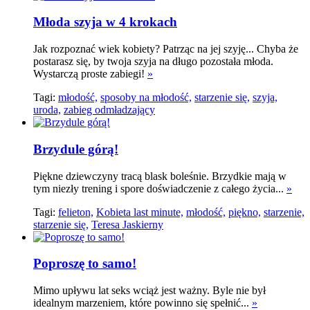
Młoda szyja w 4 krokach
Jak rozpoznać wiek kobiety? Patrząc na jej szyję... Chyba że
postarasz się, by twoja szyja na długo pozostała młoda.
Wystarczą proste zabiegi!
»
Tagi:
młodość,
sposoby na młodość,
starzenie się,
szyja,
uroda,
zabieg odmładzający
Brzydule górą!
Piękne dziewczyny tracą blask boleśnie. Brzydkie mają w
tym niezły trening i spore doświadczenie z całego życia...
»
Tagi:
felieton,
Kobieta last minute,
młodość,
piękno,
starzenie,
starzenie się,
Teresa Jaskierny
Poproszę to samo!
Mimo upływu lat seks wciąż jest ważny. Byle nie był
idealnym marzeniem, które powinno się spełnić...
»