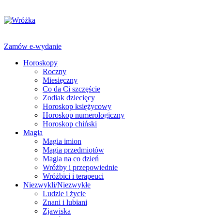
Zamów e-wydanie
Horoskopy
Roczny
Miesięczny
Co da Ci szczęście
Zodiak dziecięcy
Horoskop księżycowy
Horoskop numerologiczny
Horoskop chiński
Magia
Magia imion
Magia przedmiotów
Magia na co dzień
Wróżby i przepowiednie
Wróżbici i terapeuci
Niezwykli/Niezwykłe
Ludzie i życie
Znani i lubiani
Zjawiska