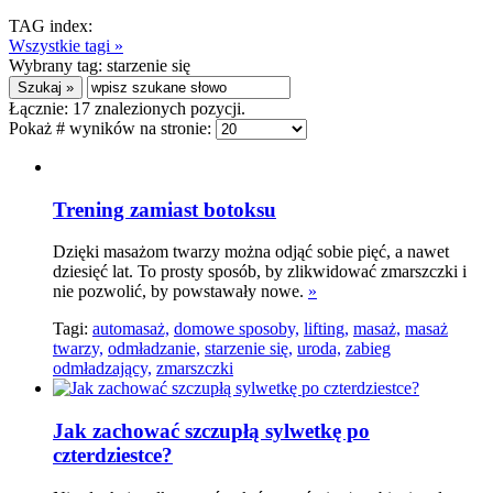
TAG index:
Wszystkie tagi »
Wybrany tag:
starzenie się
Łącznie:
17
znalezionych pozycji.
Pokaż # wyników na stronie:
Trening zamiast botoksu
Dzięki masażom twarzy można odjąć sobie pięć, a nawet
dziesięć lat. To prosty sposób, by zlikwidować zmarszczki i
nie pozwolić, by powstawały nowe.
»
Tagi:
automasaż,
domowe sposoby,
lifting,
masaż,
masaż
twarzy,
odmładzanie,
starzenie się,
uroda,
zabieg
odmładzający,
zmarszczki
Jak zachować szczupłą sylwetkę po
czterdziestce?