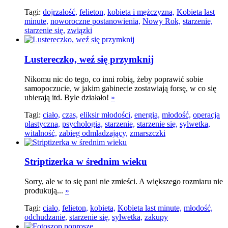
Tagi:
dojrzałość,
felieton,
kobieta i mężczyzna,
Kobieta last
minute,
noworoczne postanowienia,
Nowy Rok,
starzenie,
starzenie się,
związki
Lustereczko, weź się przymknij
Nikomu nic do tego, co inni robią, żeby poprawić sobie
samopoczucie, w jakim gabinecie zostawiają forsę, w co się
ubierają itd. Byle działało!
»
Tagi:
ciało,
czas,
eliksir młodości,
energia,
młodość,
operacja
plastyczna,
psychologia,
starzenie,
starzenie się,
sylwetka,
witalność,
zabieg odmładzający,
zmarszczki
Striptizerka w średnim wieku
Sorry, ale w to się pani nie zmieści. A większego rozmiaru nie
produkują...
»
Tagi:
ciało,
felieton,
kobieta,
Kobieta last minute,
młodość,
odchudzanie,
starzenie się,
sylwetka,
zakupy