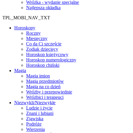
Wróżka - wydanie specjalne
Najlepsza okładka
TPL_MOBI_NAV_TXT
Horoskopy
Roczny
Miesięczny
Co da Ci szczęście
Zodiak dziecięcy
Horoskop księżycowy
Horoskop numerologiczny
Horoskop chiński
Magia
Magia imion
Magia przedmiotów
Magia na co dzień
Wróżby i przepowiednie
Wróżbici i terapeuci
Niezwykli/Niezwykłe
Ludzie i życie
Znani i lubiani
Zjawiska
Podróże
Wierzenia