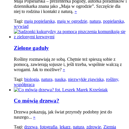
Maja Popielarska – prezenterka pogody, autorka poradników i
dziennikarka znana jako „Maja w ogrodzie”. Szczęście dla
niej to rodzina i kontakt z naturą.
»
Tagi:
maja popielarska,
maja w ogrodzie,
natura,
popielarska,
wywiad
Zielone gaduły
Rośliny rozmawiają ze sobą. Chętnie też spieszą sobie z
pomocą, zawierają sojusze i, jeśli trzeba, wspólnie walczą z
wrogami. Jak to możliwe?
»
Tagi:
biologia,
natura,
nauka,
niezwykłe zjawiska,
rośliny,
współpraca
Co mówią drzewa?
Drzewa pokazują, jak świat przyrody podobny jest do
naszego...
»
Tagi:
drzewa,
fotografia,
lekarz,
natura,
zdrowie,
Ziemia