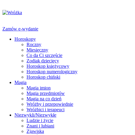
Zamów e-wydanie
Horoskopy
Roczny
Miesięczny
Co da Ci szczęście
Zodiak dziecięcy
Horoskop księżycowy
Horoskop numerologiczny
Horoskop chiński
Magia
Magia imion
Magia przedmiotów
Magia na co dzień
Wróżby i przepowiednie
Wróżbici i terapeuci
Niezwykli/Niezwykłe
Ludzie i życie
Znani i lubiani
Zjawiska