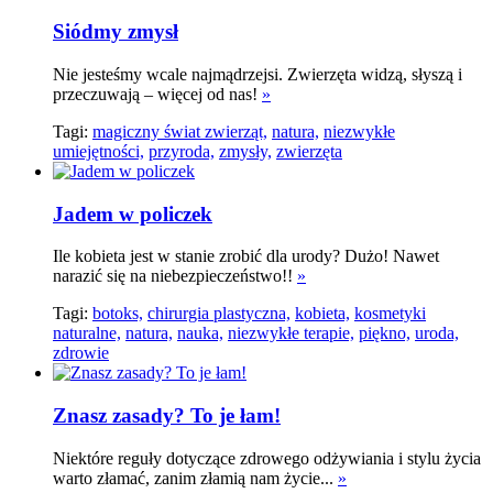
Siódmy zmysł
Nie jesteśmy wcale najmądrzejsi. Zwierzęta widzą, słyszą i
przeczuwają – więcej od nas!
»
Tagi:
magiczny świat zwierząt,
natura,
niezwykłe
umiejętności,
przyroda,
zmysły,
zwierzęta
Jadem w policzek
Ile kobieta jest w stanie zrobić dla urody? Dużo! Nawet
narazić się na niebezpieczeństwo!!
»
Tagi:
botoks,
chirurgia plastyczna,
kobieta,
kosmetyki
naturalne,
natura,
nauka,
niezwykłe terapie,
piękno,
uroda,
zdrowie
Znasz zasady? To je łam!
Niektóre reguły dotyczące zdrowego odżywiania i stylu życia
warto złamać, zanim złamią nam życie...
»