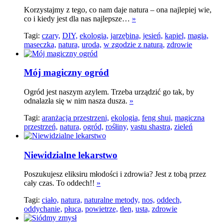
Korzystajmy z tego, co nam daje natura – ona najlepiej wie,
co i kiedy jest dla nas najlepsze…
»
Tagi:
czary,
DIY,
ekologia,
jarzębina,
jesień,
kąpiel,
magia,
maseczka,
natura,
uroda,
w zgodzie z naturą,
zdrowie
Mój magiczny ogród
Ogród jest naszym azylem. Trzeba urządzić go tak, by
odnalazła się w nim nasza dusza.
»
Tagi:
aranżacja przestrzeni,
ekologia,
feng shui,
magiczna
przestrzeń,
natura,
ogród,
rośłiny,
vastu shastra,
zieleń
Niewidzialne lekarstwo
Poszukujesz eliksiru młodości i zdrowia? Jest z tobą przez
cały czas. To oddech!!
»
Tagi:
ciało,
natura,
naturalne metody,
nos,
oddech,
oddychanie,
płuca,
powietrze,
tlen,
usta,
zdrowie