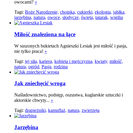
owocami?
»
Tagi:
Boże Narodzenie,
choinka,
cukierki,
ekologia,
jabłka,
jarzębina,
natura,
owoce,
słodycze,
święta,
tatarak,
wigilia
Miłość znaleziona na łące
W suszonych bukietach Agnieszki Lesiak jest miłość i pasja,
nie tylko praca!
»
Tagi:
jej siła,
kariera,
kobieta i mężczyzna,
kwiaty,
miłość,
natura,
ogród,
Pasja,
rodzina
Jak zniechęcić wroga
Naśladownictwo, podstęp, oszustwa, kuglarskie sztuczki i
aktorskie chwyty...
»
Tagi:
drapieżniki,
kamuflaż,
natura,
zwierzęta
Jarzębina