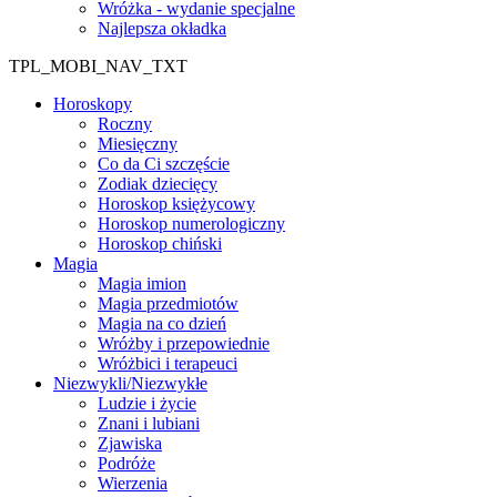
Wróżka - wydanie specjalne
Najlepsza okładka
TPL_MOBI_NAV_TXT
Horoskopy
Roczny
Miesięczny
Co da Ci szczęście
Zodiak dziecięcy
Horoskop księżycowy
Horoskop numerologiczny
Horoskop chiński
Magia
Magia imion
Magia przedmiotów
Magia na co dzień
Wróżby i przepowiednie
Wróżbici i terapeuci
Niezwykli/Niezwykłe
Ludzie i życie
Znani i lubiani
Zjawiska
Podróże
Wierzenia