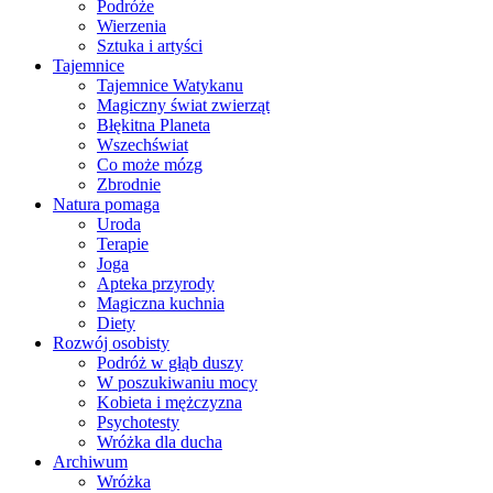
Podróże
Wierzenia
Sztuka i artyści
Tajemnice
Tajemnice Watykanu
Magiczny świat zwierząt
Błękitna Planeta
Wszechświat
Co może mózg
Zbrodnie
Natura pomaga
Uroda
Terapie
Joga
Apteka przyrody
Magiczna kuchnia
Diety
Rozwój osobisty
Podróż w głąb duszy
W poszukiwaniu mocy
Kobieta i mężczyzna
Psychotesty
Wróżka dla ducha
Archiwum
Wróżka