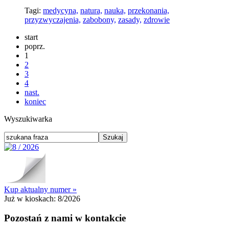
Tagi:
medycyna,
natura,
nauka,
przekonania,
przyzwyczajenia,
zabobony,
zasady,
zdrowie
start
poprz.
1
2
3
4
nast.
koniec
Wyszukiwarka
Kup aktualny numer »
Już w kioskach:
8/2026
Pozostań z nami w kontakcie