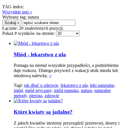
TAG index:
Wszystkie tagi »
Wybrany tag:
natura
Łącznie:
20
znalezionych pozycji.
Pokaż # wyników na stronie:
Miód - lekarstwo z ula
Pomaga na niemal wszystkie przypadłości, a podniebieniu
daje rozkosz. Dlatego przywieź z wakacji słoik miodu lub
miodową nalewkę.
»
Tagi:
jak dbać o zdrowie,
lekarstwo z ula,
leki naturalne,
miód,
miód gryczany,
miód manuka,
natura,
naturalne
metody,
pierzga,
zdrowie
Które kwiaty są jadalne?
Z jakich kwiatów możemy przyrządzić przetwory, desery i