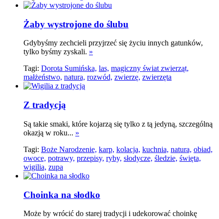
Żaby wystrojone do ślubu
Gdybyśmy zechcieli przyjrzeć się życiu innych gatunków,
tylko byśmy zyskali.
»
Tagi:
Dorota Sumińska,
las,
magiczny świat zwierząt,
małżeństwo,
natura,
rozwód,
zwierzę,
zwierzęta
Z tradycją
Są takie smaki, które kojarzą się tylko z tą jedyną, szczególną
okazją w roku...
»
Tagi:
Boże Narodzenie,
karp,
kolacja,
kuchnia,
natura,
obiad,
owoce,
potrawy,
przepisy,
ryby,
słodycze,
śledzie,
święta,
wigilia,
zupa
Choinka na słodko
Może by wrócić do starej tradycji i udekorować choinkę