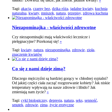
sałatki? Dowiedz się także, jak zbierać jadalne kwiaty!
»
Tagi:
akacja,
czarny bez,
dzika róża,
jadalne kwiaty,
kuchnia
naturalna,
kwiaty,
mniszek,
natura,
przepisy,
zdrowa kuchnia
Niezapominajka - właściwości zdrowotne
Czy niezapominajki mają właściwości lecznicze i
pielęgnacyjne? Przekonaj się!
»
Tagi:
kwiaty,
natura,
niezapominajka,
zdrowie,
zioła,
znaczenie kwiatów
Co się z nami dzieje zimą?
Dlaczego mężczyźni są bardziej gorący w chłodnej sypialni?
Od jakiej części ciała zacząć rozgrzewanie kobiety? Jak niskie
temperatury wpływają na nasze zdrowie i libido? Jak
zmieniają nam życie?
»
Tagi:
cykl biologiczny,
depresja,
natura,
seks,
senność,
smutek,
zdrowie,
zima,
życie erotyczne