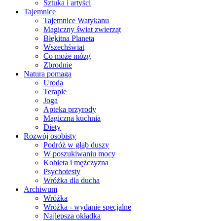
Sztuka i artyści
Tajemnice
Tajemnice Watykanu
Magiczny świat zwierząt
Błękitna Planeta
Wszechświat
Co może mózg
Zbrodnie
Natura pomaga
Uroda
Terapie
Joga
Apteka przyrody
Magiczna kuchnia
Diety
Rozwój osobisty
Podróż w głąb duszy
W poszukiwaniu mocy
Kobieta i mężczyzna
Psychotesty
Wróżka dla ducha
Archiwum
Wróżka
Wróżka - wydanie specjalne
Najlepsza okładka