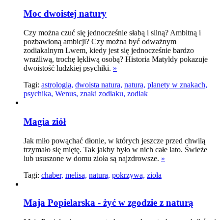
Moc dwoistej natury
Czy można czuć się jednocześnie słabą i silną? Ambitną i
pozbawioną ambicji? Czy można być odważnym
zodiakalnym Lwem, kiedy jest się jednocześnie bardzo
wrażliwą, trochę lękliwą osobą? Historia Matyldy pokazuje
dwoistość ludzkiej psychiki.
»
Tagi:
astrologia,
dwoista natura,
natura,
planety w znakach,
psychika,
Wenus,
znaki zodiaku,
zodiak
Magia ziół
Jak miło powąchać dłonie, w których jeszcze przed chwilą
trzymało się miętę. Tak jakby było w nich całe lato. Świeże
lub ususzone w domu zioła są najzdrowsze.
»
Tagi:
chaber,
melisa,
natura,
pokrzywa,
zioła
Maja Popielarska - żyć w zgodzie z naturą