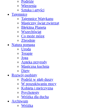
Podróże
Wierzenia
Sztuka i artyści
Tajemnice
Tajemnice Watykanu
Magiczny świat zwierząt
Błękitna Planeta
Wszechświat
Co może mózg
Zbrodnie
Natura pomaga
Uroda
Terapie
Joga
Apteka przyrody
Magiczna kuchnia
Diety
Rozwój osobisty
Podróż w głąb duszy
W poszukiwaniu mocy
Kobieta i mężczyzna
Psychotesty
Wróżka dla ducha
Archiwum
Wróżka