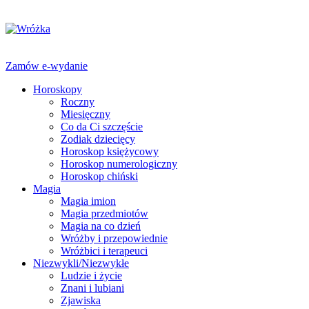
Zamów e-wydanie
Horoskopy
Roczny
Miesięczny
Co da Ci szczęście
Zodiak dziecięcy
Horoskop księżycowy
Horoskop numerologiczny
Horoskop chiński
Magia
Magia imion
Magia przedmiotów
Magia na co dzień
Wróżby i przepowiednie
Wróżbici i terapeuci
Niezwykli/Niezwykłe
Ludzie i życie
Znani i lubiani
Zjawiska