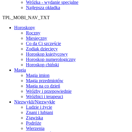
Wróżka - wydanie specjalne
Najlepsza okładka
TPL_MOBI_NAV_TXT
Horoskopy
Roczny
Miesięczny
Co da Ci szczęście
Zodiak dziecięcy
Horoskop księżycowy
Horoskop numerologiczny
Horoskop chiński
Magia
Magia imion
Magia przedmiotów
Magia na co dzień
Wróżby i przepowiednie
Wróżbici i terapeuci
Niezwykli/Niezwykłe
Ludzie i życie
Znani i lubiani
Zjawiska
Podróże
Wierzenia