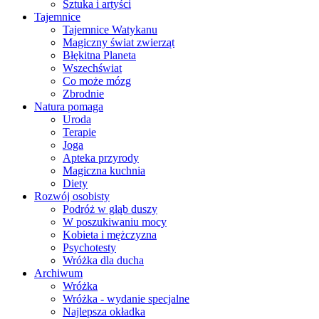
Sztuka i artyści
Tajemnice
Tajemnice Watykanu
Magiczny świat zwierząt
Błękitna Planeta
Wszechświat
Co może mózg
Zbrodnie
Natura pomaga
Uroda
Terapie
Joga
Apteka przyrody
Magiczna kuchnia
Diety
Rozwój osobisty
Podróż w głąb duszy
W poszukiwaniu mocy
Kobieta i mężczyzna
Psychotesty
Wróżka dla ducha
Archiwum
Wróżka
Wróżka - wydanie specjalne
Najlepsza okładka