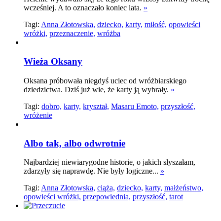
wcześniej. A to oznaczało koniec lata.
»
Tagi:
Anna Złotowska,
dziecko,
karty,
miłość,
opowieści
wróżki,
przeznaczenie,
wróżba
Wieża Oksany
Oksana próbowała niegdyś uciec od wróżbiarskiego
dziedzictwa. Dziś już wie, że karty ją wybrały.
»
Tagi:
dobro,
karty,
kryształ,
Masaru Emoto,
przyszłość,
wróżenie
Albo tak, albo odwrotnie
Najbardziej niewiarygodne historie, o jakich słyszałam,
zdarzyły się naprawdę. Nie były logiczne...
»
Tagi:
Anna Złotowska,
ciąża,
dziecko,
karty,
małżeństwo,
opowieści wróżki,
przepowiednia,
przyszłość,
tarot