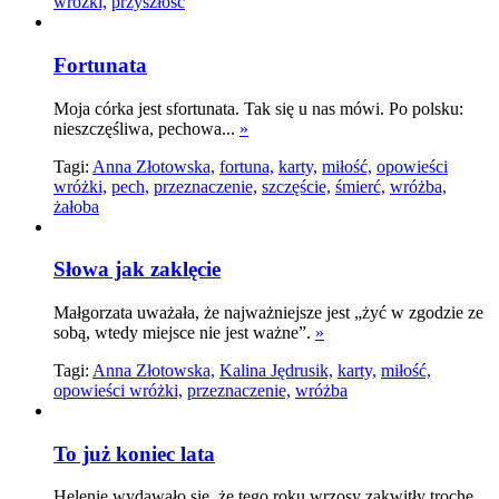
wróżki,
przyszłość
Fortunata
Moja córka jest sfortunata. Tak się u nas mówi. Po polsku:
nieszczęśliwa, pechowa...
»
Tagi:
Anna Złotowska,
fortuna,
karty,
miłość,
opowieści
wróżki,
pech,
przeznaczenie,
szczęście,
śmierć,
wróżba,
żałoba
Słowa jak zaklęcie
Małgorzata uważała, że najważniejsze jest „żyć w zgodzie ze
sobą, wtedy miejsce nie jest ważne”.
»
Tagi:
Anna Złotowska,
Kalina Jędrusik,
karty,
miłość,
opowieści wróżki,
przeznaczenie,
wróżba
To już koniec lata
Helenie wydawało się, że tego roku wrzosy zakwitły trochę