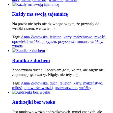
Każdy ma swoją tajemnicę
Na pozór nie było nic dziwnego w tym, że przyszły do
wróżki razem, we dwie...
»
Tagi:
Anna Złotowska,
felieton,
karty,
małżeństwo,
miłość,
opowieści wróżki,
przyjaźń,
przyszłość,
romans,
wróżby,
zdrada
Randka z duchem
Zobaczyłam ducha. Spotkałam go tylko raz, ale nigdy nie
zapomnę jego twarzy. Nigdy, niestety...
»
Tagi:
Anna Złotowska,
duch,
felieton,
karty,
małżeństwo,
miłość,
opowieści wróżki,
przeznaczenie,
wróżby
Andrzejki bez wosku
Jest mnóstwo wróżb andrzejkowych, mniej znanych, ale