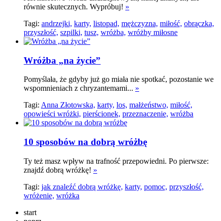
równie skutecznych. Wypróbuj!
»
Tagi:
andrzejki,
karty,
listopad,
mężczyzna,
miłość,
obrączka,
przyszłość,
szpilki,
tusz,
wróżba,
wróżby miłosne
Wróżba „na życie”
Pomyślała, że gdyby już go miała nie spotkać, pozostanie we
wspomnieniach z chryzantemami...
»
Tagi:
Anna Złotowska,
karty,
los,
małżeństwo,
miłość,
opowieści wróżki,
pierścionek,
przeznaczenie,
wróżba
10 sposobów na dobrą wróżbę
Ty też masz wpływ na trafność przepowiedni. Po pierwsze:
znajdź dobrą wróżkę!
»
Tagi:
jak znaleźć dobrą wróżkę,
karty,
pomoc,
przyszłość,
wróżenie,
wróżka
start