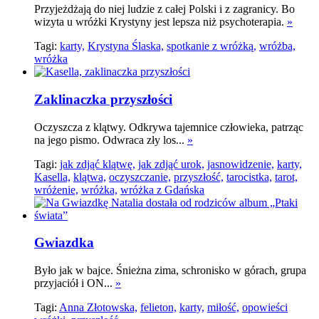
Przyjeżdżają do niej ludzie z całej Polski i z zagranicy. Bo
wizyta u wróżki Krystyny jest lepsza niż psychoterapia.
»
Tagi:
karty,
Krystyna Ślaska,
spotkanie z wróżką,
wróżba,
wróżka
Zaklinaczka przyszłości
Oczyszcza z klątwy. Odkrywa tajemnice człowieka, patrząc
na jego pismo. Odwraca zły los...
»
Tagi:
jak zdjąć klątwę,
jak zdjąć urok,
jasnowidzenie,
karty,
Kasella,
klątwa,
oczyszczanie,
przyszłość,
tarocistka,
tarot,
wróżenie,
wróżka,
wróżka z Gdańska
Gwiazdka
Było jak w bajce. Śnieżna zima, schronisko w górach, grupa
przyjaciół i ON...
»
Tagi:
Anna Złotowska,
felieton,
karty,
miłość,
opowieści