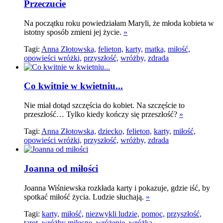
Przeczucie
Na początku roku powiedziałam Maryli, że młoda kobieta w
istotny sposób zmieni jej życie.
»
Tagi:
Anna Złotowska,
felieton,
karty,
matka,
miłość,
opowieści wróżki,
przyszłość,
wróżby,
zdrada
Co kwitnie w kwietniu...
Nie miał dotąd szczęścia do kobiet. Na szczęście to
przeszłość… Tylko kiedy kończy się przeszłość?
»
Tagi:
Anna Złotowska,
dziecko,
felieton,
karty,
miłość,
opowieści wróżki,
przyszłość,
wróżby,
zdrada
Joanna od miłości
Joanna Wiśniewska rozkłada karty i pokazuje, gdzie iść, by
spotkać miłość życia. Ludzie słuchają.
»
Tagi:
karty,
miłość,
niezwykli ludzie,
pomoc,
przyszłość,
tarot,
wróżby miłosne,
wróżenie,
wróżka