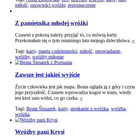
miłość,
opowieści wróżki,
przeznaczenie
Z pamiętnika młodej wróżki
Czasem z pokorą należy przyjąć to, co mówią karty.
Przekonałam się o tym ostatniego lata mojego dzieciństwa.
»
Tagi:
karty,
magia codzienności,
miłość,
opowiadanie,
wróżby,
wróżby miłosne
Zawsze jest jakieś wyjście
Życie człowieka jest jak mapa. Beata ogląda ją z góry i czyta
jego przyszłość. Czasem wprowadza kogoś w trans, wtedy
ten ktoś sam widzi, co go czeka.
»
Tagi:
Beata Ślusarek,
karty,
spotkanie z wróżką,
wróżba,
wróżka
Wróżby pani Krysi