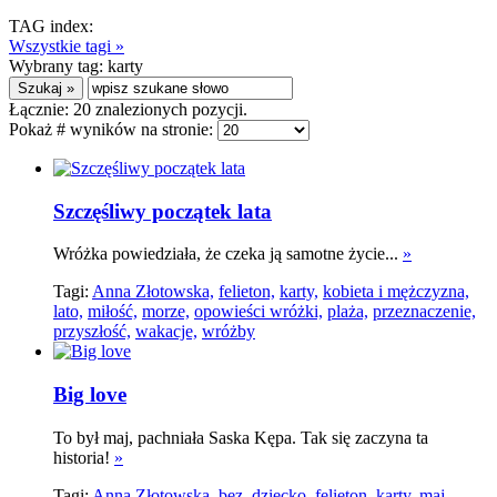
TAG index:
Wszystkie tagi »
Wybrany tag:
karty
Łącznie:
20
znalezionych pozycji.
Pokaż # wyników na stronie:
Szczęśliwy początek lata
Wróżka powiedziała, że czeka ją samotne życie...
»
Tagi:
Anna Złotowska,
felieton,
karty,
kobieta i mężczyzna,
lato,
miłość,
morze,
opowieści wróżki,
plaża,
przeznaczenie,
przyszłość,
wakacje,
wróżby
Big love
To był maj, pachniała Saska Kępa. Tak się zaczyna ta
historia!
»
Tagi:
Anna Złotowska,
bez,
dziecko,
felieton,
karty,
maj,