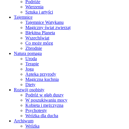
Podróże
Wierzenia
Sztuka i artyści
Tajemnice
Tajemnice Watykanu
Magiczny świat zwierząt
Błękitna Planeta
Wszechświat
Co może mózg
Zbrodnie
Natura pomaga
Uroda
Terapie
Joga
Apteka przyrody
Magiczna kuchnia
Diety
Rozwój osobisty
Podróż w głąb duszy
W poszukiwaniu mocy
Kobieta i mężczyzna
Psychotesty
Wróżka dla ducha
Archiwum
Wróżka