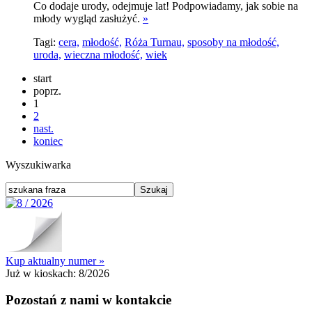
Co dodaje urody, odejmuje lat! Podpowiadamy, jak sobie na
młody wygląd zasłużyć.
»
Tagi:
cera,
młodość,
Róża Turnau,
sposoby na młodość,
uroda,
wieczna młodość,
wiek
start
poprz.
1
2
nast.
koniec
Wyszukiwarka
Kup aktualny numer »
Już w kioskach:
8/2026
Pozostań z nami w kontakcie