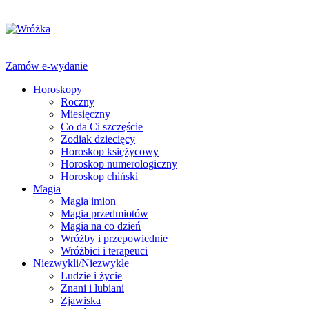
Zamów e-wydanie
Horoskopy
Roczny
Miesięczny
Co da Ci szczęście
Zodiak dziecięcy
Horoskop księżycowy
Horoskop numerologiczny
Horoskop chiński
Magia
Magia imion
Magia przedmiotów
Magia na co dzień
Wróżby i przepowiednie
Wróżbici i terapeuci
Niezwykli/Niezwykłe
Ludzie i życie
Znani i lubiani
Zjawiska