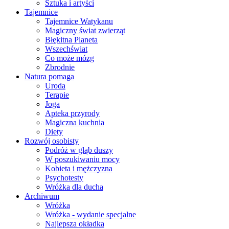
Sztuka i artyści
Tajemnice
Tajemnice Watykanu
Magiczny świat zwierząt
Błękitna Planeta
Wszechświat
Co może mózg
Zbrodnie
Natura pomaga
Uroda
Terapie
Joga
Apteka przyrody
Magiczna kuchnia
Diety
Rozwój osobisty
Podróż w głąb duszy
W poszukiwaniu mocy
Kobieta i mężczyzna
Psychotesty
Wróżka dla ducha
Archiwum
Wróżka
Wróżka - wydanie specjalne
Najlepsza okładka