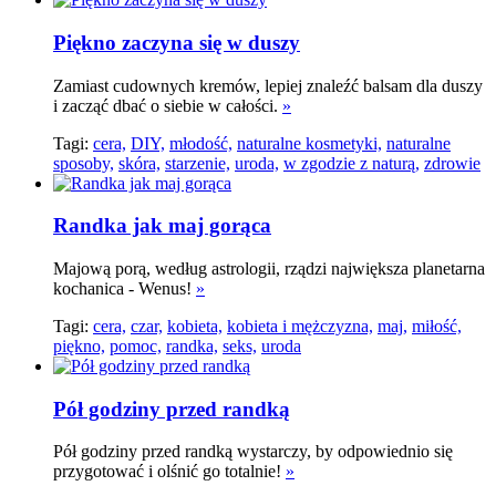
Piękno zaczyna się w duszy
Zamiast cudownych kremów, lepiej znaleźć balsam dla duszy
i zacząć dbać o siebie w całości.
»
Tagi:
cera,
DIY,
młodość,
naturalne kosmetyki,
naturalne
sposoby,
skóra,
starzenie,
uroda,
w zgodzie z naturą,
zdrowie
Randka jak maj gorąca
Majową porą, według astrologii, rządzi największa planetarna
kochanica - Wenus!
»
Tagi:
cera,
czar,
kobieta,
kobieta i mężczyzna,
maj,
miłość,
piękno,
pomoc,
randka,
seks,
uroda
Pół godziny przed randką
Pół godziny przed randką wystarczy, by odpowiednio się
przygotować i olśnić go totalnie!
»