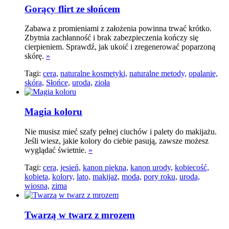
Gorący flirt ze słońcem
Zabawa z promieniami z założenia powinna trwać krótko.
Zbytnia zachłanność i brak zabezpieczenia kończy się
cierpieniem. Sprawdź, jak ukoić i zregenerować poparzoną
skórę.
»
Tagi:
cera,
naturalne kosmetyki,
naturalne metody,
opalanie,
skóra,
Słońce,
uroda,
zioła
Magia koloru
Nie musisz mieć szafy pełnej ciuchów i palety do makijażu.
Jeśli wiesz, jakie kolory do ciebie pasują, zawsze możesz
wyglądać świetnie.
»
Tagi:
cera,
jesień,
kanon piękna,
kanon urody,
kobiecość,
kobieta,
kolory,
lato,
makijaż,
moda,
pory roku,
uroda,
wiosna,
zima
Twarzą w twarz z mrozem