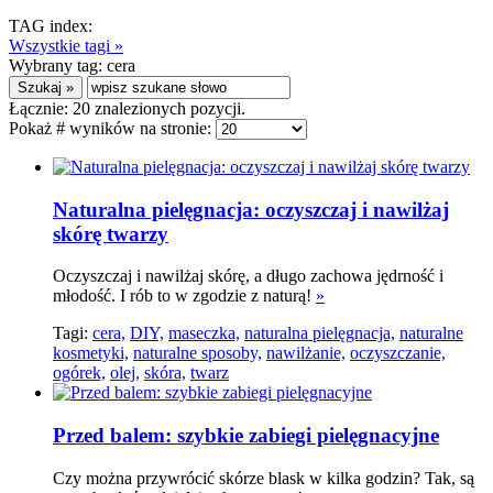
TAG index:
Wszystkie tagi »
Wybrany tag:
cera
Łącznie:
20
znalezionych pozycji.
Pokaż # wyników na stronie:
Naturalna pielęgnacja: oczyszczaj i nawilżaj
skórę twarzy
Oczyszczaj i nawilżaj skórę, a długo zachowa jędrność i
młodość. I rób to w zgodzie z naturą!
»
Tagi:
cera,
DIY,
maseczka,
naturalna pielęgnacja,
naturalne
kosmetyki,
naturalne sposoby,
nawilżanie,
oczyszczanie,
ogórek,
olej,
skóra,
twarz
Przed balem: szybkie zabiegi pielęgnacyjne
Czy można przywrócić skórze blask w kilka godzin? Tak, są