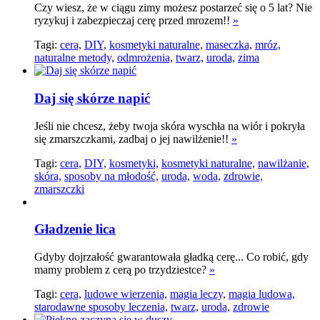
Czy wiesz, że w ciągu zimy możesz postarzeć się o 5 lat? Nie
ryzykuj i zabezpieczaj cerę przed mrozem!!
»
Tagi:
cera,
DIY,
kosmetyki naturalne,
maseczka,
mróz,
naturalne metody,
odmrożenia,
twarz,
uroda,
zima
Daj się skórze napić
Jeśli nie chcesz, żeby twoja skóra wyschła na wiór i pokryła
się zmarszczkami, zadbaj o jej nawilżenie!!
»
Tagi:
cera,
DIY,
kosmetyki,
kosmetyki naturalne,
nawilżanie,
skóra,
sposoby na młodość,
uroda,
woda,
zdrowie,
zmarszczki
Gładzenie lica
Gdyby dojrzałość gwarantowała gładką cerę... Co robić, gdy
mamy problem z cerą po trzydziestce?
»
Tagi:
cera,
ludowe wierzenia,
magia leczy,
magia ludowa,
starodawne sposoby leczenia,
twarz,
uroda,
zdrowie