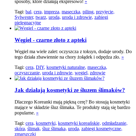
sposoby, które działają ekspresowo!
»
Tagi:
bal,
cera,
impreza,
maseczka,
piling,
przyjęcie,
Sylwester,
twarz,
uroda,
uroda i zdrowie,
zabiegi
pielęgnacyjne
Węgiel - czarne złoto z apteki
Węgiel ma wiele zalet: oczyszcza z toksyn, dodaje urody. Do
tego działa zbawiennie na chory żołądek i odpędza zło.
»
Tagi:
cera,
DIY,
kosmetyki naturalne,
maseczka,
oczyszczanie,
uroda i zdrowie,
węgiel,
zdrowie
Jak działają kosmetyki ze śluzem ślimaków?
Dlaczego Koreanki mają piękną cerę? Bo stosują kosmetyki
mające w składzie śluz ślimaka. Te produkty stają się bardzo
popularne.
»
Tagi:
cera,
kosmetyki,
kosmetyki koreańskie,
odmładzanie,
skóra,
ślimak,
śluz ślimaka,
uroda,
zabiegi kosmetyczne,
zmarszczki