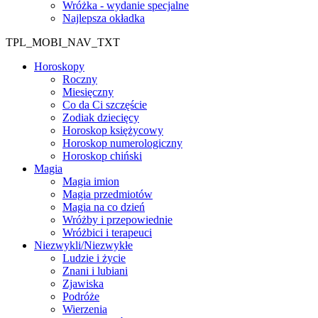
Wróżka - wydanie specjalne
Najlepsza okładka
TPL_MOBI_NAV_TXT
Horoskopy
Roczny
Miesięczny
Co da Ci szczęście
Zodiak dziecięcy
Horoskop księżycowy
Horoskop numerologiczny
Horoskop chiński
Magia
Magia imion
Magia przedmiotów
Magia na co dzień
Wróżby i przepowiednie
Wróżbici i terapeuci
Niezwykli/Niezwykłe
Ludzie i życie
Znani i lubiani
Zjawiska
Podróże
Wierzenia