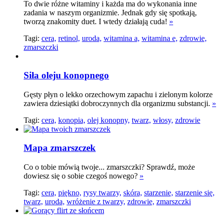
To dwie różne witaminy i każda ma do wykonania inne
zadania w naszym organizmie. Jednak gdy się spotkają,
tworzą znakomity duet. I wtedy działają cuda!
»
Tagi:
cera,
retinol,
uroda,
witamina a,
witamina e,
zdrowie,
zmarszczki
Siła oleju konopnego
Gęsty płyn o lekko orzechowym zapachu i zielonym kolorze
zawiera dziesiątki dobroczynnych dla organizmu substancji.
»
Tagi:
cera,
konopia,
olej konopny,
twarz,
włosy,
zdrowie
Mapa zmarszczek
Co o tobie mówią twoje... zmarszczki? Sprawdź, może
dowiesz się o sobie czegoś nowego?
»
Tagi:
cera,
piękno,
rysy twarzy,
skóra,
starzenie,
starzenie się,
twarz,
uroda,
wróżenie z twarzy,
zdrowie,
zmarszczki