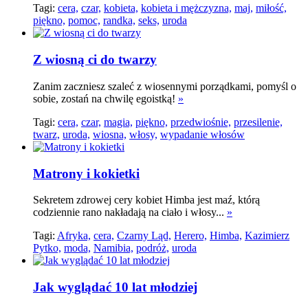
Tagi:
cera,
czar,
kobieta,
kobieta i mężczyzna,
maj,
miłość,
piękno,
pomoc,
randka,
seks,
uroda
Z wiosną ci do twarzy
Zanim zaczniesz szaleć z wiosennymi porządkami, pomyśl o
sobie, zostań na chwilę egoistką!
»
Tagi:
cera,
czar,
magia,
piękno,
przedwiośnie,
przesilenie,
twarz,
uroda,
wiosna,
włosy,
wypadanie włosów
Matrony i kokietki
Sekretem zdrowej cery kobiet Himba jest maź, którą
codziennie rano nakładają na ciało i włosy...
»
Tagi:
Afryka,
cera,
Czarny Ląd,
Herero,
Himba,
Kazimierz
Pytko,
moda,
Namibia,
podróż,
uroda
Jak wyglądać 10 lat młodziej