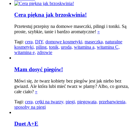
Cera piękna jak brzoskwinia!
Przetestuj przepisy na domowe maseczki, pilingi i toniki. Są
proste, szybkie, tanie i bardzo aromatyczne!
»
Tagi:
cera,
DIY,
domowe kosmetyki,
maseczka,
naturalne
kosmetyki,
piling,
tonik,
uroda,
witamina a,
witamina C,
witamina e,
zdrowie
Mam dosyć piegów!
Mówi się, że twarz kobiety bez piegów jest jak niebo bez
gwiazd. Ale która lubi mieć twarz w plamy? Albo, co gorsza,
całe ciało?
»
Tagi:
cera,
cętki na twarzy,
piegi,
piegowata,
przebarwienia,
sposoby na piegi
Duet A+E