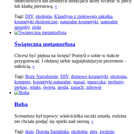
oddechowych lub drobnych infekcjach skóry wcierać w plecy
lub klatkę piersiową.
»
Tagi:
DIY,
ekologia,
Klaudyna z ziołowego zakątka,
kosmetyki ekologiczne,
naturalne kosmetyki,
naturalne
sposoby,
zioła
Świąteczna metamorfoza
Chcesz być piękna na święta? Pomyśl o sobie w trakcie
przygotowań. I obdaruj siebie najpiękniejszym prezentem –
miłością.
»
Tagi:
Boże Narodzenie,
DIY,
domowe kosmetyki,
ekologia,
kompres,
kosmetyki naturalne,
masaż,
maseczka,
perfumy,
piękno,
relaks,
święta,
uroda,
zapach,
zdrowie
Buba
Scenariusz był typowy: właścicielka suczki zmarła, rodzina
nie chciała podjąć się opieki nad sierotą.
»
Tagi:
dom,
Dorota Sumińska,
ekologia,
pies,
zwierzę,