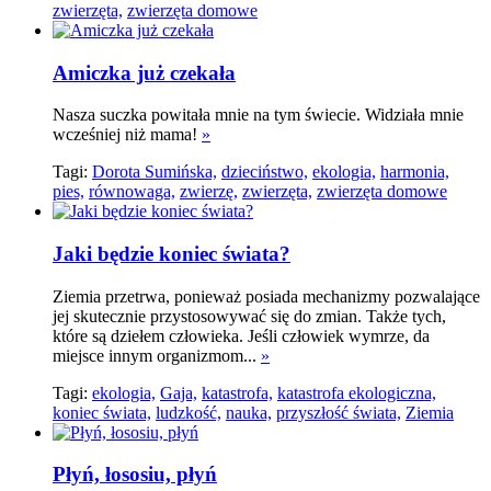
zwierzęta,
zwierzęta domowe
Amiczka już czekała
Nasza suczka powitała mnie na tym świecie. Widziała mnie
wcześniej niż mama!
»
Tagi:
Dorota Sumińska,
dzieciństwo,
ekologia,
harmonia,
pies,
równowaga,
zwierzę,
zwierzęta,
zwierzęta domowe
Jaki będzie koniec świata?
Ziemia przetrwa, ponieważ posiada mechanizmy pozwalające
jej skutecznie przystosowywać się do zmian. Także tych,
które są dziełem człowieka. Jeśli człowiek wymrze, da
miejsce innym organizmom...
»
Tagi:
ekologia,
Gaja,
katastrofa,
katastrofa ekologiczna,
koniec świata,
ludzkość,
nauka,
przyszłość świata,
Ziemia
Płyń, łososiu, płyń