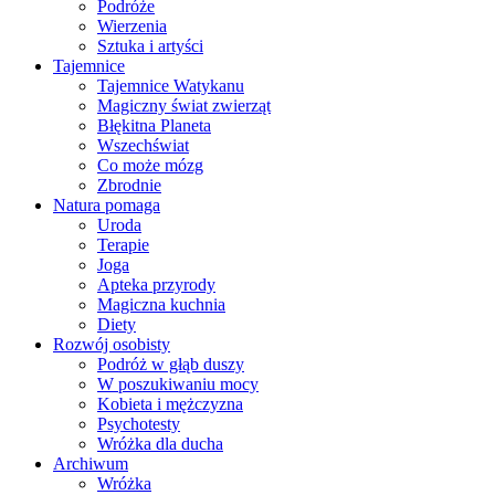
Podróże
Wierzenia
Sztuka i artyści
Tajemnice
Tajemnice Watykanu
Magiczny świat zwierząt
Błękitna Planeta
Wszechświat
Co może mózg
Zbrodnie
Natura pomaga
Uroda
Terapie
Joga
Apteka przyrody
Magiczna kuchnia
Diety
Rozwój osobisty
Podróż w głąb duszy
W poszukiwaniu mocy
Kobieta i mężczyzna
Psychotesty
Wróżka dla ducha
Archiwum
Wróżka