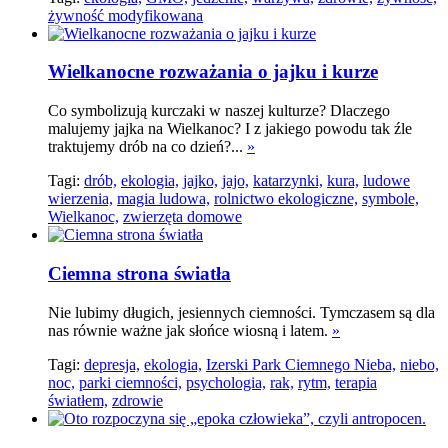
żywność modyfikowana
Wielkanocne rozważania o jajku i kurze
Co symbolizują kurczaki w naszej kulturze? Dlaczego
malujemy jajka na Wielkanoc? I z jakiego powodu tak źle
traktujemy drób na co dzień?...
»
Tagi:
drób,
ekologia,
jajko,
jajo,
katarzynki,
kura,
ludowe
wierzenia,
magia ludowa,
rolnictwo ekologiczne,
symbole,
Wielkanoc,
zwierzęta domowe
Ciemna strona światła
Nie lubimy długich, jesiennych ciemności. Tymczasem są dla
nas równie ważne jak słońce wiosną i latem.
»
Tagi:
depresja,
ekologia,
Izerski Park Ciemnego Nieba,
niebo,
noc,
parki ciemności,
psychologia,
rak,
rytm,
terapia
światłem,
zdrowie