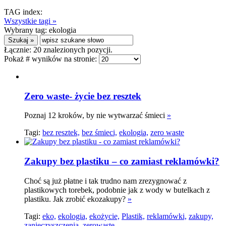
TAG index:
Wszystkie tagi »
Wybrany tag:
ekologia
Łącznie:
20
znalezionych pozycji.
Pokaż # wyników na stronie:
Zero waste- życie bez resztek
Poznaj 12 kroków, by nie wytwarzać śmieci
»
Tagi:
bez resztek,
bez śmieci,
ekologia,
zero waste
Zakupy bez plastiku – co zamiast reklamówki?
Choć są już płatne i tak trudno nam zrezygnować z
plastikowych torebek, podobnie jak z wody w butelkach z
plastiku. Jak zrobić ekozakupy?
»
Tagi:
eko,
ekologia,
ekożycie,
Plastik,
reklamówki,
zakupy,
zanieczyszczenia,
zerowaste