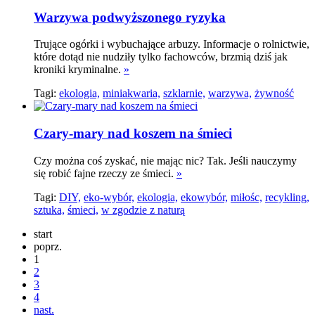
Warzywa podwyższonego ryzyka
Trujące ogórki i wybuchające arbuzy. Informacje o rolnictwie,
które dotąd nie nudziły tylko fachowców, brzmią dziś jak
kroniki kryminalne.
»
Tagi:
ekologia,
miniakwaria,
szklarnie,
warzywa,
żywność
Czary-mary nad koszem na śmieci
Czy można coś zyskać, nie mając nic? Tak. Jeśli nauczymy
się robić fajne rzeczy ze śmieci.
»
Tagi:
DIY,
eko-wybór,
ekologia,
ekowybór,
miłośc,
recykling,
sztuka,
śmieci,
w zgodzie z naturą
start
poprz.
1
2
3
4
nast.