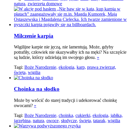
naturą,
zwierzęta domowe
Milczenie karpia
Wigilijne karpie nie jęczą, nie lamentują. Może, gdyby
potrafiły, człowiek nie skazywałby ich na męki? Na szczęście
są ludzie, którzy udzielają im swojego głosu.
»
Tagi:
Boże Narodzenie,
ekologia,
karp,
prawa zwierząt,
święta,
wigilia
Choinka na słodko
Może by wrócić do starej tradycji i udekorować choinkę
owocami?
»
Tagi:
Boże Narodzenie,
choinka,
cukierki,
ekologia,
jabłka,
jarzębina,
natura,
owoce,
słodycze,
święta,
tatarak,
wigilia