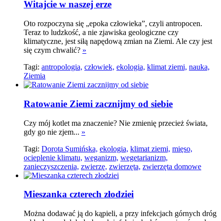
Witajcie w naszej erze
Oto rozpoczyna się „epoka człowieka”, czyli antropocen.
Teraz to ludzkość, a nie zjawiska geologiczne czy
klimatyczne, jest siłą napędową zmian na Ziemi. Ale czy jest
się czym chwalić?
»
Tagi:
antropologia,
człowiek,
ekologia,
klimat ziemi,
nauka,
Ziemia
Ratowanie Ziemi zacznijmy od siebie
Czy mój kotlet ma znaczenie? Nie zmienię przecież świata,
gdy go nie zjem...
»
Tagi:
Dorota Sumińska,
ekologia,
klimat ziemi,
mięso,
ocieplenie klimatu,
weganizm,
wegetarianizm,
zanieczyszczenia,
zwierzę,
zwierzęta,
zwierzęta domowe
Mieszanka czterech złodziei
Można dodawać ją do kąpieli, a przy infekcjach górnych dróg