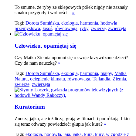
To smutne, że ryby ze sklepowych półek nigdy nie zaznały
smaku przygody i wolności...
»
Tagi:
Dorota Sumińska,
ekologia,
harmonia,
hodowla
przemysłowa,
łosoś,
równowaga,
ryby,
zwierzę,
zwierzęta
Człowieku, opamiętaj się
Czy Matka Ziemia upomni się o swoje krzywdzone dzieci?
Czy da nam nauczkę?
»
Tagi:
Dorota Sumińska,
ekologia,
harmonia,
małpy,
Matka
Natura,
ocieplenie klimatu,
równowaga,
Tajlandia,
Ziemia,
zwierzę,
zwierzęta
Kuratorium
Znoszą jajka, ale też liczą, grają w filmach i podróżują. I kto
się teraz odważy powiedzieć: głupia jak kura?
»
Tagi:
ekologia,
hodowla,
jaja,
jajka,
kura,
kury,
w zgodzie z