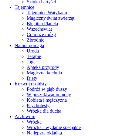
Sztuka i artyści
Tajemnice
Tajemnice Watykanu
Magiczny świat zwierząt
Błękitna Planeta
Wszechświat
Co może mózg
Zbrodnie
Natura pomaga
Uroda
Terapie
Joga
Apteka przyrody
Magiczna kuchnia
Diety
Rozwój osobisty
Podróż w głąb duszy
W poszukiwaniu mocy
Kobieta i mężczyzna
Psychotesty
Wróżka dla ducha
Archiwum
Wróżka
Wróżka - wydanie specjalne
Najlepsza okładka