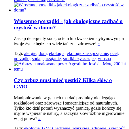
Wiosenne porządki - jak ekologiczne zadbać o
czystość w domu?
Zastąp detergenty sodą, octem lub kwaskiem cytrynowym, a
twoje życie będzie o wiele tańsze i zdrowsze!
»
Tagi:
alergie,
dom,
ekologia,
ekologiczne sprzątanie,
ocet,
porządki,
soda,
sprzątanie,
środki czyszczące,
wiosna
Czy arbuz musi mieć pestki? Kilka słów o
GMO
Manipulowanie w genach ma dać produkty nieulegające
rozkładowi oraz zdrowsze i smaczniejsze od naturalnych.
Tylko kto dziś potrafi wyznaczyć granicę, gdzie kończy się
mądre wspieranie natury, a zaczyna złowróżbne ingerowanie
w jej prawa?
»
Tagi:
ekologia,
GMO,
jedzenie,
warzywa,
zdrowie,
żywność,