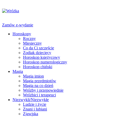
Zamów e-wydanie
Horoskopy
Roczny
Miesięczny
Co da Ci szczęście
Zodiak dziecięcy
Horoskop księżycowy
Horoskop numerologiczny
Horoskop chiński
Magia
Magia imion
Magia przedmiotów
Magia na co dzień
Wróżby i przepowiednie
Wróżbici i terapeuci
Niezwykli/Niezwykłe
Ludzie i życie
Znani i lubiani
Zjawiska