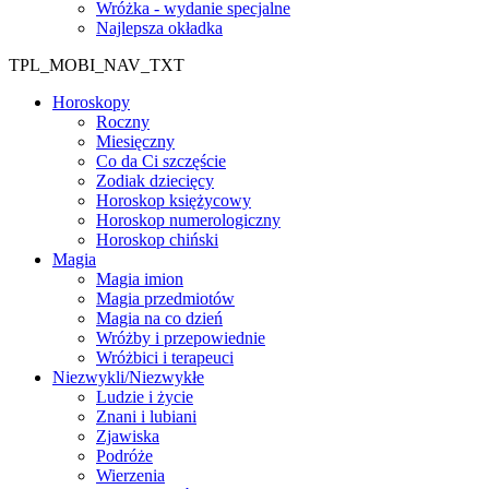
Wróżka - wydanie specjalne
Najlepsza okładka
TPL_MOBI_NAV_TXT
Horoskopy
Roczny
Miesięczny
Co da Ci szczęście
Zodiak dziecięcy
Horoskop księżycowy
Horoskop numerologiczny
Horoskop chiński
Magia
Magia imion
Magia przedmiotów
Magia na co dzień
Wróżby i przepowiednie
Wróżbici i terapeuci
Niezwykli/Niezwykłe
Ludzie i życie
Znani i lubiani
Zjawiska
Podróże
Wierzenia