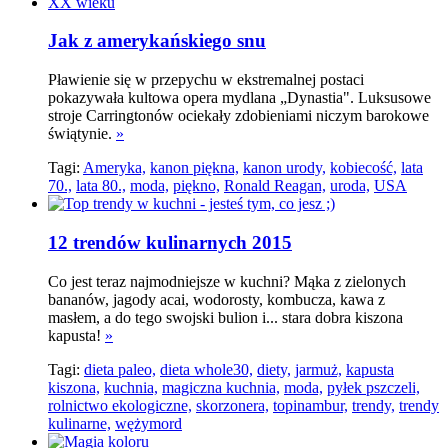
Jak z amerykańskiego snu
Pławienie się w przepychu w ekstremalnej postaci
pokazywała kultowa opera mydlana „Dynastia". Luksusowe
stroje Carringtonów ociekały zdobieniami niczym barokowe
świątynie.
»
Tagi:
Ameryka,
kanon piękna,
kanon urody,
kobiecość,
lata
70.,
lata 80.,
moda,
piękno,
Ronald Reagan,
uroda,
USA
12 trendów kulinarnych 2015
Co jest teraz najmodniejsze w kuchni? Mąka z zielonych
bananów, jagody acai, wodorosty, kombucza, kawa z
masłem, a do tego swojski bulion i... stara dobra kiszona
kapusta!
»
Tagi:
dieta paleo,
dieta whole30,
diety,
jarmuż,
kapusta
kiszona,
kuchnia,
magiczna kuchnia,
moda,
pyłek pszczeli,
rolnictwo ekologiczne,
skorzonera,
topinambur,
trendy,
trendy
kulinarne,
wężymord