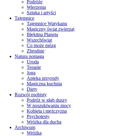
Podróże
Wierzenia
Sztuka i artyści
Tajemnice
Tajemnice Watykanu
Magiczny świat zwierząt
Błękitna Planeta
Wszechświat
Co może mózg
Zbrodnie
Natura pomaga
Uroda
Terapie
Joga
Apteka przyrody
Magiczna kuchnia
Diety
Rozwój osobisty
Podróż w głąb duszy
W poszukiwaniu mocy
Kobieta i mężczyzna
Psychotesty
Wróżka dla ducha
Archiwum
Wróżka