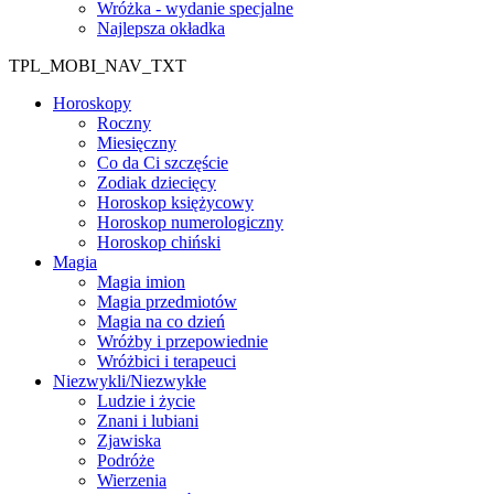
Wróżka - wydanie specjalne
Najlepsza okładka
TPL_MOBI_NAV_TXT
Horoskopy
Roczny
Miesięczny
Co da Ci szczęście
Zodiak dziecięcy
Horoskop księżycowy
Horoskop numerologiczny
Horoskop chiński
Magia
Magia imion
Magia przedmiotów
Magia na co dzień
Wróżby i przepowiednie
Wróżbici i terapeuci
Niezwykli/Niezwykłe
Ludzie i życie
Znani i lubiani
Zjawiska
Podróże
Wierzenia