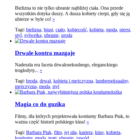
Bielizna to nie tylko ubranie najbliżej ciała. Ona przede
wszystkim dotyka duszy. A dusza kobiety cierpi, gdy się ją
ubierze w byle co!
»
Tagi:
bielizna,
biust,
ciało,
kobiecość,
kobieta,
moda,
piersi,
styl,
sylwetka,
ubranie,
uroda
Drwale kontra mazgaje
Nadeszła era faceta drwaloseksulnego, eleganckiego
troglodyty...
»
Tagi:
broda,
drwal,
kobieta i mężczyzna,
lumberseksualny,
mężczyzna,
moda,
styl
Magia co do guzika
Filmy, dla których projektowała kostiumy Barbara Ptak, to
ważna część historii polskiego kina!
»
Tagi:
Barbara Ptak,
film,
jej siła,
kariera,
kino,
kobieta,
kostiumy,
moda,
teatr,
ubranie,
zawód