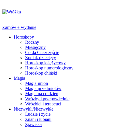
Zamów e-wydanie
Horoskopy
Roczny
Miesięczny
Co da Ci szczęście
Zodiak dziecięcy
Horoskop księżycowy
Horoskop numerologiczny
Horoskop chiński
Magia
Magia imion
Magia przedmiotów
Magia na co dzień
Wróżby i przepowiednie
Wróżbici i terapeuci
Niezwykli/Niezwykłe
Ludzie i życie
Znani i lubiani
Zjawiska