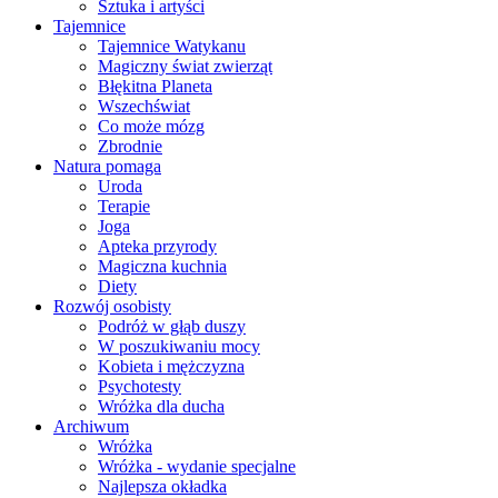
Sztuka i artyści
Tajemnice
Tajemnice Watykanu
Magiczny świat zwierząt
Błękitna Planeta
Wszechświat
Co może mózg
Zbrodnie
Natura pomaga
Uroda
Terapie
Joga
Apteka przyrody
Magiczna kuchnia
Diety
Rozwój osobisty
Podróż w głąb duszy
W poszukiwaniu mocy
Kobieta i mężczyzna
Psychotesty
Wróżka dla ducha
Archiwum
Wróżka
Wróżka - wydanie specjalne
Najlepsza okładka