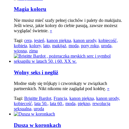
Magia koloru
Nie musisz mieć szafy pełnej ciuchów i palety do makijażu.
Jeśli wiesz, jakie kolory do ciebie pasują, zawsze możesz
wyglądać świetnie.
»
Tagi:
cera,
jesień,
kanon piękna,
kanon urody,
kobiecość,
kobieta,
kolory,
lato,
makijaż,
moda,
pory roku,
uroda,
wiosna,
zima
Wolny seks i negliż
Modne stały się trójkąty i czworokąty w związkach
partnerskich. Nikt nikomu nie zaglądał pod kołdrę.
»
Tagi:
Brigitte Bardot,
Francja,
kanon piękna,
kanon urody,
kobiecość,
lata 50.,
lata 60.,
moda,
piękno,
rewolucja
seksualna,
uroda
Dusza w koronkach