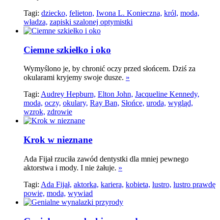
Tagi:
dziecko,
felieton,
Iwona L. Konieczna,
król,
moda,
władza,
zapiski szalonej optymistki
Ciemne szkiełko i oko
Wymyślono je, by chronić oczy przed słońcem. Dziś za
okularami kryjemy swoje dusze.
»
Tagi:
Audrey Hepburn,
Elton John,
Jacqueline Kennedy,
moda,
oczy,
okulary,
Ray Ban,
Słońce,
uroda,
wygląd,
wzrok,
zdrowie
Krok w nieznane
Ada Fijał rzuciła zawód dentystki dla mniej pewnego
aktorstwa i mody. I nie żałuje.
»
Tagi:
Ada Fijał,
aktorka,
kariera,
kobieta,
lustro,
lustro prawdę
powie,
moda,
wywiad