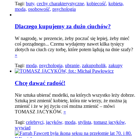
Tagi:
buty,
cechy charakterystyczne,
kobiecość,
kobieta,
moda,
osobowość,
psychologia
Dlaczego kupujemy za dużo ciuchów?
W nagrodę, w prezencie, żeby poczuć się lepiej, żeby mieć
coś porządnego... Czemu wydajemy nawet kilka tysięcy
złotych na ciuch czy torbę, które potem lądują na dnie szafy?
»
Tagi:
moda,
psychologia,
ubranie,
zakupoholik,
zakupy
Chcę dawać radość!
Nie sztuka ubierać modelki, na których wszystko leży dobrze.
Sztuką jest zmienić kobietę, która nie wierzy, że można ją
zmienić i że w jej życiu coś można zmienić – mówi
TOMASZ JACYKÓW.
»
Tagi:
celebryci,
jacyków,
moda,
stylista,
tomasz jacyków,
wywiad