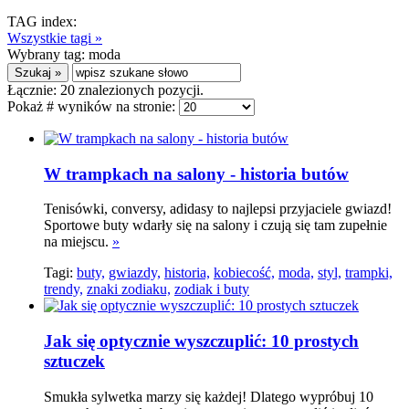
TAG index:
Wszystkie tagi »
Wybrany tag:
moda
Łącznie:
20
znalezionych pozycji.
Pokaż # wyników na stronie:
W trampkach na salony - historia butów
Tenisówki, conversy, adidasy to najlepsi przyjaciele gwiazd!
Sportowe buty wdarły się na salony i czują się tam zupełnie
na miejscu.
»
Tagi:
buty,
gwiazdy,
historia,
kobiecość,
moda,
styl,
trampki,
trendy,
znaki zodiaku,
zodiak i buty
Jak się optycznie wyszczuplić: 10 prostych
sztuczek
Smukła sylwetka marzy się każdej! Dlatego wypróbuj 10