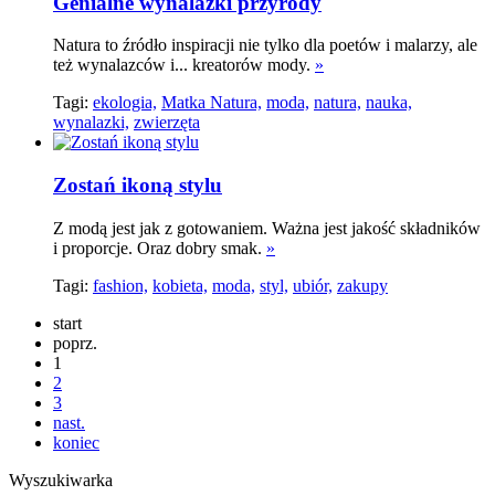
Genialne wynalazki przyrody
Natura to źródło inspiracji nie tylko dla poetów i malarzy, ale
też wynalazców i... kreatorów mody.
»
Tagi:
ekologia,
Matka Natura,
moda,
natura,
nauka,
wynalazki,
zwierzęta
Zostań ikoną stylu
Z modą jest jak z gotowaniem. Ważna jest jakość składników
i proporcje. Oraz dobry smak.
»
Tagi:
fashion,
kobieta,
moda,
styl,
ubiór,
zakupy
start
poprz.
1
2
3
nast.
koniec
Wyszukiwarka