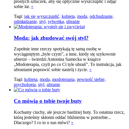
prostych sztuczek, aby się optycznie wyszczuplić i odjąć
sobie lat.
»
Tagi:
jak się wyszczuplić,
kobieta,
moda,
odchudzanie,
odmładzanie,
styl,
sylwetka,
ubranie
Moda: jak zbudować swój styl?
Zupełnie inne rzeczy spotykają tę samą osobę w
wyciągniętym „byle czym”, a inne, kiedy się szykownie
ubierze – twierdzi Antonina Samecka w książce
„Modoterapia, czyli po co Ci tyle ubrań”. To instrukcja, jak
ubraniami poprawić sobie nastrój i życie.
»
Tagi:
kobieta,
moda,
modoterapia,
pewność siebie,
psychologia,
styl,
ubranie
Co mówią o tobie twoje buty
Kochamy ciuchy, ale jeszcze bardziej buty. To ostatnia rzecz,
którą jesteśmy skłonni oddać bliźniemu w potrzebie...
Dlaczego? I co to o nas mówi?
»