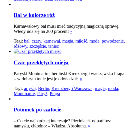
Bal w kolorze róż
Karnawałowy bal musi mieć tradycyjną magiczną oprawę.
Wtedy uda się na 200 procent!
»
Tagi:
bal,
czary,
karnawał,
magia,
miłość,
moda,
powodzenie,
różowy,
szczęście,
taniec
Czar przeklętych miejsc
Paryski Montmartre, berliński Kreuzberg i warszawska Praga
– w dobrym tonie jest je odwiedzać.
»
Tagi:
artyści,
Berlin,
Kreuzberg i Warszawa,
magia,
moda,
Montmartre,
Paryż,
Praga
Potomek po szafocie
– Co cię najbardziej interesuje? Pięciolatek odparł bez
namysłu, chłodno: – Władza. Absolutna.
»