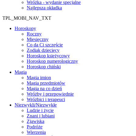
Wróżka - wydanie specjalne
Najlepsza okładka
TPL_MOBI_NAV_TXT
Horoskopy
Roczny
Miesięczny
Co da Ci szczęście
Zodiak dziecięcy
Horoskop księżycowy
Horoskop numerologiczny
Horoskop chiński
Magia
Magia imion
Magia przedmiotów
Magia na co dzień
Wróżby i przepowiednie
Wróżbici i terapeuci
Niezwykli/Niezwykłe
Ludzie i życie
Znani i lubiani
Zjawiska
Podróże
Wierzenia