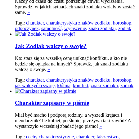
Każdy od czasu do czasu potrzebuje chwili wyciszenia.
Sprawdź, w jakich sytuacjach znaki zodiaku wolałyby zostać
same.
»
Tagi:
charakter,
charakterystyka znaków zodiaku,
horoskop,
odpoczynek,
samotność,
wyciszenie,
znaki zodiaku,
zodiak
Jak Zodiak walczy o swoje?
Kto stara się za wszelką cenę uniknąć konfliktu, a kto nie
będzie się oglądał na innych? Sprawdź, jak znaki zodiaku
walczą o swoje.
»
Tagi:
charakter,
charakterystyka znaków zodiaku,
horoskop,
jak walczyć o swoje,
kłótnia,
konflikt,
znaki zodiaku,
zodiak
Charakter zapisany w piśmie
Miał być macho i podporą rodziny, a wyszedł krętacz i
nieudacznik? Ile kobiet, po ślubie, przeżywa taki zawód? A
wystarczyło wcześniej zbadać jego pismo!
»
Tagi:
cechy charakterystyczne,
charakter,
fałszerstwo,