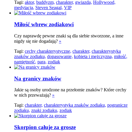
Tagi:
aktor,
buddyzm,
charakter,
gwiazda,
Hollywood,
medytacja,
Steven Seagal,
VIP
Miłość wbrew zodiakowi
Czy naprawdę pewne znaki są dla siebie stworzone, a inne
nigdy się nie dogadają?
»
Tagi:
cechy charakterystyczne,
charakter,
charakterystyka
znaków zodiaku,
dopasowanie,
kobieta i mężczyzna,
miłość,
namiętność,
para,
zodiak
Na granicy znaków
Jakie są osoby urodzone na przełomie znaków? Które cechy
w nich przeważają?
»
Tagi:
charakter,
charakterystyka znaków zodiaku,
pogranicze
zodiaku,
znaki zodiaku,
zodiak
Skorpion całuje za grosze