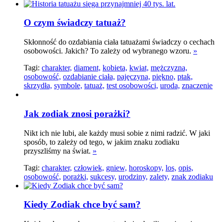
O czym świadczy tatuaż?
Skłonność do ozdabiania ciała tatuażami świadczy o cechach
osobowości. Jakich? To zależy od wybranego wzoru.
»
Tagi:
charakter,
diament,
kobieta,
kwiat,
mężczyzna,
osobowość,
ozdabianie ciała,
pajęczyna,
piękno,
ptak,
skrzydła,
symbole,
tatuaż,
test osobowości,
uroda,
znaczenie
Jak zodiak znosi porażki?
Nikt ich nie lubi, ale każdy musi sobie z nimi radzić. W jaki
sposób, to zależy od tego, w jakim znaku zodiaku
przyszliśmy na świat.
»
Tagi:
charakter,
człowiek,
gniew,
horoskopy,
los,
opis,
osobowość,
porażki,
sukcesy,
urodziny,
zalety,
znak zodiaku
Kiedy Zodiak chce być ­­sam?