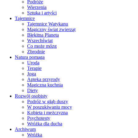
Podróże
Wierzenia
Sztuka i artyści
Tajemnice
Tajemnice Watykanu
Magiczny świat zwierząt
Błękitna Planeta
Wszechświat
Co może mózg
Zbrodnie
Natura pomaga
Uroda
Terapie
Joga
Apteka przyrody
Magiczna kuchnia
Diety
Rozwój osobisty
Podróż w głąb duszy
W poszukiwaniu mocy
Kobieta i mężczyzna
Psychotesty
Wróżka dla ducha
Archiwum
Wróżka