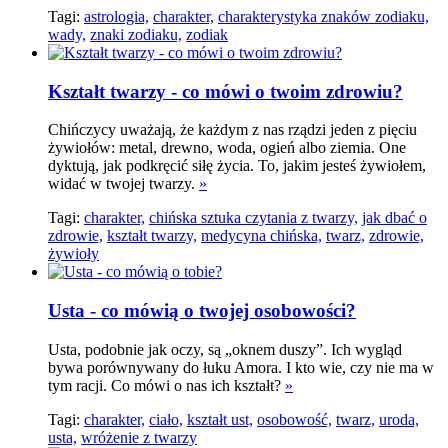
Tagi:
astrologia,
charakter,
charakterystyka znaków zodiaku,
wady,
znaki zodiaku,
zodiak
Kształt twarzy - co mówi o twoim zdrowiu?
Chińczycy uważają, że każdym z nas rządzi jeden z pięciu
żywiołów: metal, drewno, woda, ogień albo ziemia. One
dyktują, jak podkręcić siłę życia. To, jakim jesteś żywiołem,
widać w twojej twarzy.
»
Tagi:
charakter,
chińska sztuka czytania z twarzy,
jak dbać o
zdrowie,
kształt twarzy,
medycyna chińska,
twarz,
zdrowie,
żywioły
Usta - co mówią o twojej osobowości?
Usta, podobnie jak oczy, są „oknem duszy”. Ich wygląd
bywa porównywany do łuku Amora. I kto wie, czy nie ma w
tym racji. Co mówi o nas ich kształt?
»
Tagi:
charakter,
ciało,
kształt ust,
osobowość,
twarz,
uroda,
usta,
wróżenie z twarzy