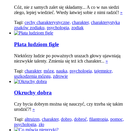
Cóż, nie z samych zalet się składamy... A co w nas siedzi
złego, lepiej wiedzieć. Wtedy łatwiej sobie z nimi radzić!
»
Tagi:
cechy charakterystyczne,
charakter,
charakterystyka
znaków zodiaku,
psychologia,
zodiak
Płata ludziom figle
Niektórzy ludzie po poważnych urazach głowy ujawniają
niezwykłe talenty. Zmienia się też ich charakter...
»
Tagi:
charakter,
mózg,
nauka,
psychologia,
tajemnice,
uszkodzenia mózgu,
zdrowie
Okruchy dobra
Czy bycia dobrym można się nauczyć, czy trzeba się takim
urodzić?!
»
Tagi:
altruizm,
charakter,
dobro,
dobroć,
filantropia,
pomoc,
psychologia,
zło