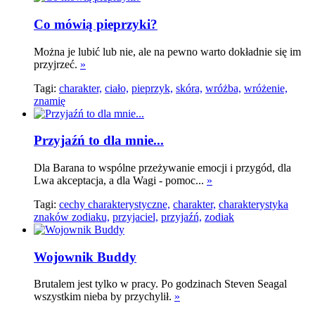
Co mówią pieprzyki?
Można je lubić lub nie, ale na pewno warto dokładnie się im
przyjrzeć.
»
Tagi:
charakter,
ciało,
pieprzyk,
skóra,
wróżba,
wróżenie,
znamię
Przyjaźń to dla mnie...
Dla Barana to wspólne przeżywanie emocji i przygód, dla
Lwa akceptacja, a dla Wagi - pomoc...
»
Tagi:
cechy charakterystyczne,
charakter,
charakterystyka
znaków zodiaku,
przyjaciel,
przyjaźń,
zodiak
Wojownik Buddy
Brutalem jest tylko w pracy. Po godzinach Steven Seagal
wszystkim nieba by przychylił.
»