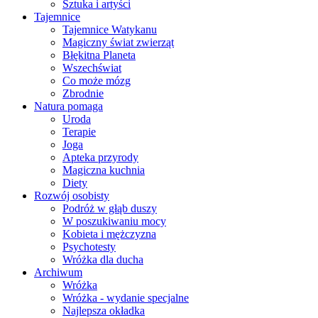
Sztuka i artyści
Tajemnice
Tajemnice Watykanu
Magiczny świat zwierząt
Błękitna Planeta
Wszechświat
Co może mózg
Zbrodnie
Natura pomaga
Uroda
Terapie
Joga
Apteka przyrody
Magiczna kuchnia
Diety
Rozwój osobisty
Podróż w głąb duszy
W poszukiwaniu mocy
Kobieta i mężczyzna
Psychotesty
Wróżka dla ducha
Archiwum
Wróżka
Wróżka - wydanie specjalne
Najlepsza okładka