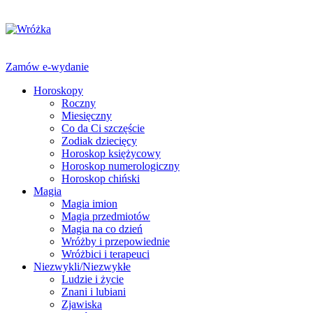
Zamów e-wydanie
Horoskopy
Roczny
Miesięczny
Co da Ci szczęście
Zodiak dziecięcy
Horoskop księżycowy
Horoskop numerologiczny
Horoskop chiński
Magia
Magia imion
Magia przedmiotów
Magia na co dzień
Wróżby i przepowiednie
Wróżbici i terapeuci
Niezwykli/Niezwykłe
Ludzie i życie
Znani i lubiani
Zjawiska