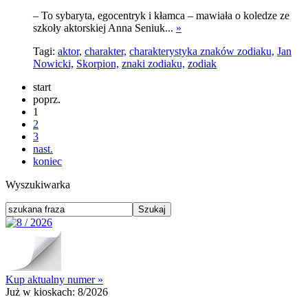
– To sybaryta, egocentryk i kłamca – mawiała o koledze ze
szkoły aktorskiej Anna Seniuk...
»
Tagi:
aktor,
charakter,
charakterystyka znaków zodiaku,
Jan
Nowicki,
Skorpion,
znaki zodiaku,
zodiak
start
poprz.
1
2
3
nast.
koniec
Wyszukiwarka
Kup aktualny numer »
Już w kioskach:
8/2026