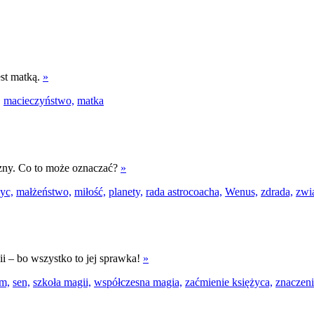
st matką.
»
,
macieczyństwo,
matka
zny. Co to może oznaczać?
»
yc,
małżeństwo,
miłość,
planety,
rada astrocoacha,
Wenus,
zdrada,
zwi
ii – bo wszystko to jej sprawka!
»
m,
sen,
szkoła magii,
współczesna magia,
zaćmienie księżyca,
znaczen