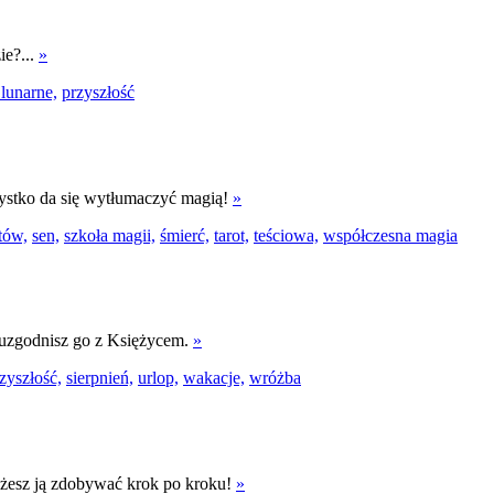
ie?...
»
lunarne,
przyszłość
ystko da się wytłumaczyć magią!
»
tów,
sen,
szkoła magii,
śmierć,
tarot,
teściowa,
współczesna magia
uzgodnisz go z Księżycem.
»
zyszłość,
sierpnień,
urlop,
wakacje,
wróżba
Możesz ją zdobywać krok po kroku!
»