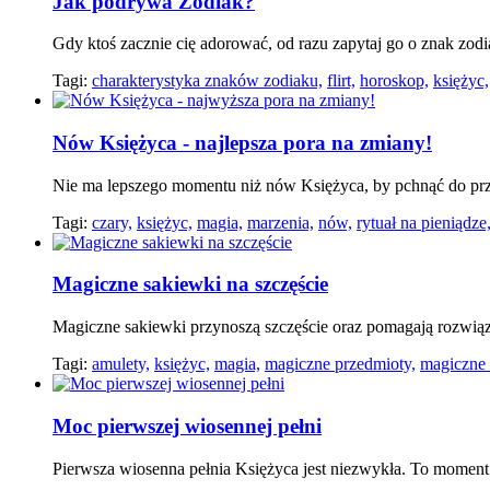
Jak podrywa Zodiak?
Gdy ktoś zacznie cię adorować, od razu zapytaj go o znak zod
Tagi:
charakterystyka znaków zodiaku,
flirt,
horoskop,
księżyc,
Nów Księżyca - najlepsza pora na zmiany!
Nie ma lepszego momentu niż nów Księżyca, by pchnąć do przod
Tagi:
czary,
księżyc,
magia,
marzenia,
nów,
rytuał na pieniądze
Magiczne sakiewki na szczęście
Magiczne sakiewki przynoszą szczęście oraz pomagają rozwiąz
Tagi:
amulety,
księżyc,
magia,
magiczne przedmioty,
magiczne 
Moc pierwszej wiosennej pełni
Pierwsza wiosenna pełnia Księżyca jest niezwykła. To momen