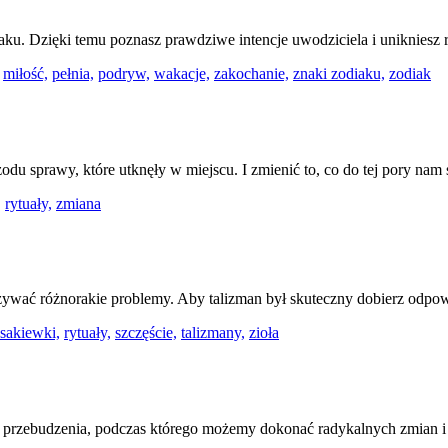
iaku. Dzięki temu poznasz prawdziwe intencje uwodziciela i unikniesz
miłość,
pełnia,
podryw,
wakacje,
zakochanie,
znaki zodiaku,
zodiak
u sprawy, które utknęły w miejscu. I zmienić to, co do tej pory nam 
,
rytuały,
zmiana
ywać różnorakie problemy. Aby talizman był skuteczny dobierz odpow
sakiewki,
rytuały,
szczęście,
talizmany,
zioła
t przebudzenia, podczas którego możemy dokonać radykalnych zmian i