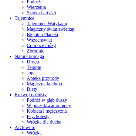
Podróże
Wierzenia
Sztuka i artyści
Tajemnice
Tajemnice Watykanu
Magiczny świat zwierząt
Błękitna Planeta
Wszechświat
Co może mózg
Zbrodnie
Natura pomaga
Uroda
Terapie
Joga
Apteka przyrody
Magiczna kuchnia
Diety
Rozwój osobisty
Podróż w głąb duszy
W poszukiwaniu mocy
Kobieta i mężczyzna
Psychotesty
Wróżka dla ducha
Archiwum
Wróżka