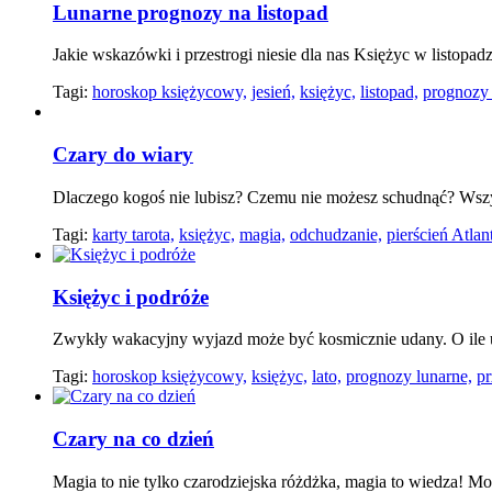
Lunarne prognozy na listopad
Jakie wskazówki i przestrogi niesie dla nas Księżyc w listopadz
Tagi:
horoskop księżycowy,
jesień,
księżyc,
listopad,
prognozy 
Czary do wiary
Dlaczego kogoś nie lubisz? Czemu nie możesz schudnąć? Wsz
Tagi:
karty tarota,
księżyc,
magia,
odchudzanie,
pierścień Atlan
Księżyc i podróże
Zwykły wakacyjny wyjazd może być kosmicznie udany. O ile 
Tagi:
horoskop księżycowy,
księżyc,
lato,
prognozy lunarne,
pr
Czary na co dzień
Magia to nie tylko czarodziejska różdżka, magia to wiedza! 