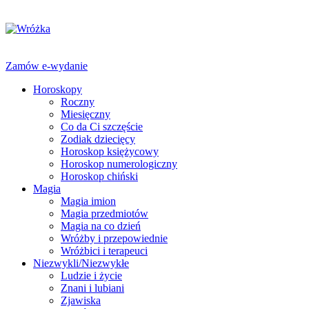
Zamów e-wydanie
Horoskopy
Roczny
Miesięczny
Co da Ci szczęście
Zodiak dziecięcy
Horoskop księżycowy
Horoskop numerologiczny
Horoskop chiński
Magia
Magia imion
Magia przedmiotów
Magia na co dzień
Wróżby i przepowiednie
Wróżbici i terapeuci
Niezwykli/Niezwykłe
Ludzie i życie
Znani i lubiani
Zjawiska