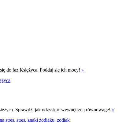
się do faz Księżyca. Poddaj się ich mocy!
»
iężyca
o Księżyca. Sprawdź, jak odzyskać wewnętrzną równowagę!
»
a stres,
stres,
znaki zodiaku,
zodiak