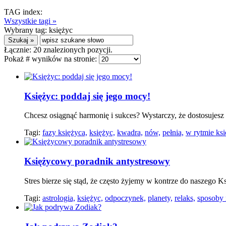
TAG index:
Wszystkie tagi »
Wybrany tag:
księżyc
Łącznie:
20
znalezionych pozycji.
Pokaż # wyników na stronie:
Księżyc: poddaj się jego mocy!
Chcesz osiągnąć harmonię i sukces? Wystarczy, że dostosujesz 
Tagi:
fazy księżyca,
księżyc,
kwadra,
nów,
pełnia,
w rytmie ks
Księżycowy poradnik antystresowy
Stres bierze się stąd, że często żyjemy w kontrze do naszeg
Tagi:
astrologia,
księżyc,
odpoczynek,
planety,
relaks,
sposoby n