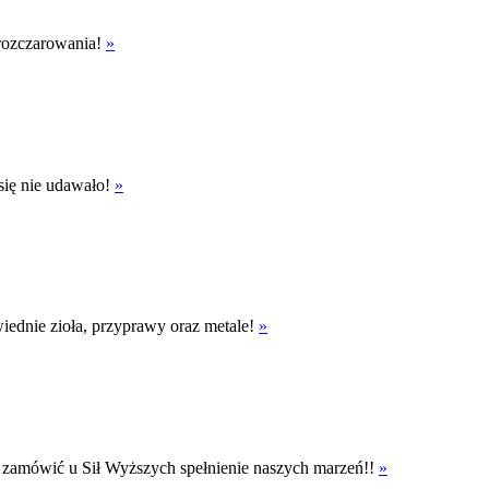
 rozczarowania!
»
się nie udawało!
»
iednie zioła, przyprawy oraz metale!
»
 zamówić u Sił Wyższych spełnienie naszych marzeń!!
»