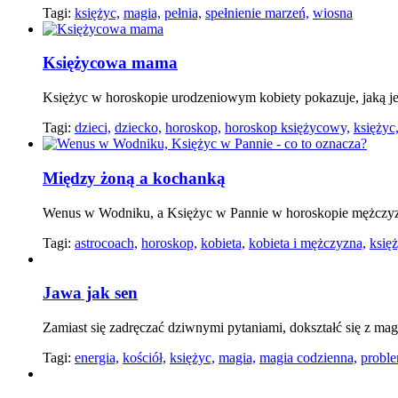
Tagi:
księżyc,
magia,
pełnia,
spełnienie marzeń,
wiosna
Księżycowa mama
Księżyc w horoskopie urodzeniowym kobiety pokazuje, jaką je
Tagi:
dzieci,
dziecko,
horoskop,
horoskop księżycowy,
księżyc
Między żoną a kochanką
Wenus w Wodniku, a Księżyc w Pannie w horoskopie mężczy
Tagi:
astrocoach,
horoskop,
kobieta,
kobieta i mężczyzna,
księż
Jawa jak sen
Zamiast się zadręczać dziwnymi pytaniami, dokształć się z mag
Tagi:
energia,
kościół,
księżyc,
magia,
magia codzienna,
proble