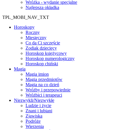
Wróżka - wydanie specjalne
Najlepsza okładka
TPL_MOBI_NAV_TXT
Horoskopy
Roczny
Miesięczny
Co da Ci szczęście
Zodiak dziecięcy
Horoskop księżycowy
Horoskop numerologiczny
Horoskop chiński
Magia
Magia imion
Magia przedmiotów
Magia na co dzień
Wróżby i przepowiednie
Wróżbici i terapeuci
Niezwykli/Niezwykłe
Ludzie i życie
Znani i lubiani
Zjawiska
Podróże
Wierzenia