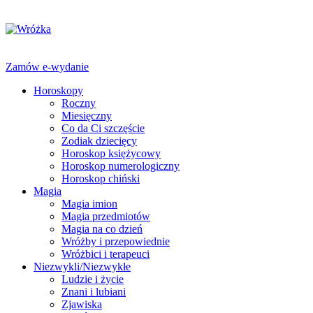
Zamów e-wydanie
Horoskopy
Roczny
Miesięczny
Co da Ci szczęście
Zodiak dziecięcy
Horoskop księżycowy
Horoskop numerologiczny
Horoskop chiński
Magia
Magia imion
Magia przedmiotów
Magia na co dzień
Wróżby i przepowiednie
Wróżbici i terapeuci
Niezwykli/Niezwykłe
Ludzie i życie
Znani i lubiani
Zjawiska