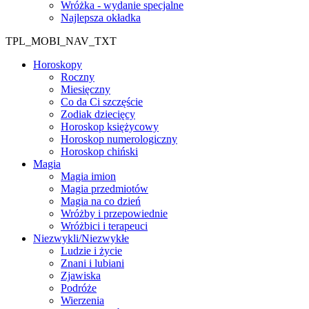
Wróżka - wydanie specjalne
Najlepsza okładka
TPL_MOBI_NAV_TXT
Horoskopy
Roczny
Miesięczny
Co da Ci szczęście
Zodiak dziecięcy
Horoskop księżycowy
Horoskop numerologiczny
Horoskop chiński
Magia
Magia imion
Magia przedmiotów
Magia na co dzień
Wróżby i przepowiednie
Wróżbici i terapeuci
Niezwykli/Niezwykłe
Ludzie i życie
Znani i lubiani
Zjawiska
Podróże
Wierzenia