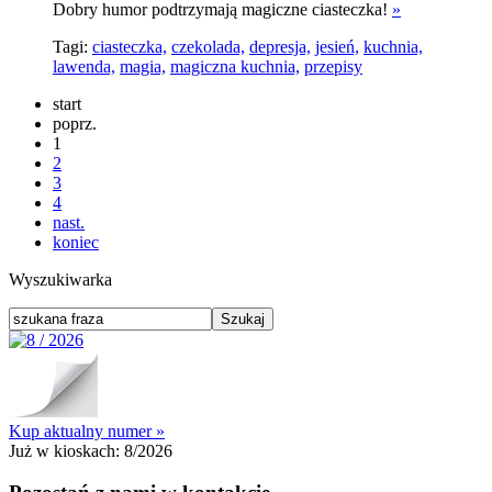
Dobry humor podtrzymają magiczne ciasteczka!
»
Tagi:
ciasteczka,
czekolada,
depresja,
jesień,
kuchnia,
lawenda,
magia,
magiczna kuchnia,
przepisy
start
poprz.
1
2
3
4
nast.
koniec
Wyszukiwarka
Kup aktualny numer »
Już w kioskach:
8/2026