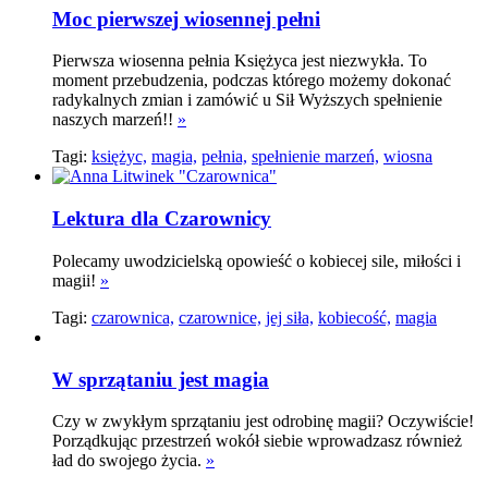
Moc pierwszej wiosennej pełni
Pierwsza wiosenna pełnia Księżyca jest niezwykła. To
moment przebudzenia, podczas którego możemy dokonać
radykalnych zmian i zamówić u Sił Wyższych spełnienie
naszych marzeń!!
»
Tagi:
księżyc,
magia,
pełnia,
spełnienie marzeń,
wiosna
Lektura dla Czarownicy
Polecamy uwodzicielską opowieść o kobiecej sile, miłości i
magii!
»
Tagi:
czarownica,
czarownice,
jej siła,
kobiecość,
magia
W sprzątaniu jest magia
Czy w zwykłym sprzątaniu jest odrobinę magii? Oczywiście!
Porządkując przestrzeń wokół siebie wprowadzasz również
ład do swojego życia.
»