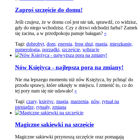
Zaproś szczęście do domu!
Jeśli czujesz, że w domu coś jest nie tak, sprawdź, co widzisz,
gdy do niego wchodzisz. Czy z drzwi odchodzi farba? Zamek
się zacina, a w przedpokoju panuje bałagan?
»
Tagi:
dobrobyt,
dom,
energia,
feng shui,
magia,
mieszkanie,
numerologia,
porządki,
szczęście,
wibracje
Nów Księżyca - najlepsza pora na zmiany!
Nie ma lepszego momentu niż nów Księżyca, by pchnąć do
przodu sprawy, które utknęły w miejscu. I zmienić to, co do
tej pory nam się nie udawało!
»
Tagi:
czary,
księżyc,
magia,
marzenia,
nów,
rytuał na
pieniądze,
rytuały,
zmiana
Magiczne sakiewki na szczęście
Magiczne sakiewki przynoszą szczęście oraz pomagają