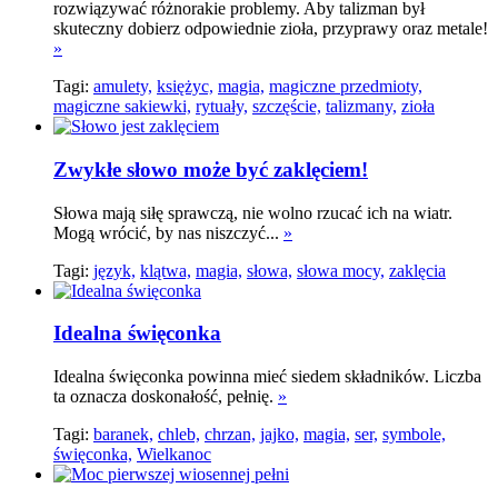
rozwiązywać różnorakie problemy. Aby talizman był
skuteczny dobierz odpowiednie zioła, przyprawy oraz metale!
»
Tagi:
amulety,
księżyc,
magia,
magiczne przedmioty,
magiczne sakiewki,
rytuały,
szczęście,
talizmany,
zioła
Zwykłe słowo może być zaklęciem!
Słowa mają siłę sprawczą, nie wolno rzucać ich na wiatr.
Mogą wrócić, by nas niszczyć...
»
Tagi:
język,
klątwa,
magia,
słowa,
słowa mocy,
zaklęcia
Idealna święconka
Idealna święconka powinna mieć siedem składników. Liczba
ta oznacza doskonałość, pełnię.
»
Tagi:
baranek,
chleb,
chrzan,
jajko,
magia,
ser,
symbole,
święconka,
Wielkanoc