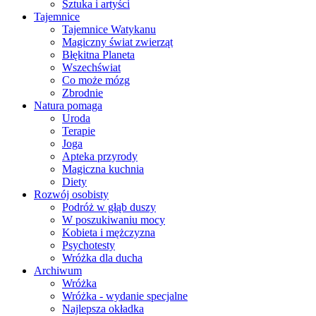
Sztuka i artyści
Tajemnice
Tajemnice Watykanu
Magiczny świat zwierząt
Błękitna Planeta
Wszechświat
Co może mózg
Zbrodnie
Natura pomaga
Uroda
Terapie
Joga
Apteka przyrody
Magiczna kuchnia
Diety
Rozwój osobisty
Podróż w głąb duszy
W poszukiwaniu mocy
Kobieta i mężczyzna
Psychotesty
Wróżka dla ducha
Archiwum
Wróżka
Wróżka - wydanie specjalne
Najlepsza okładka