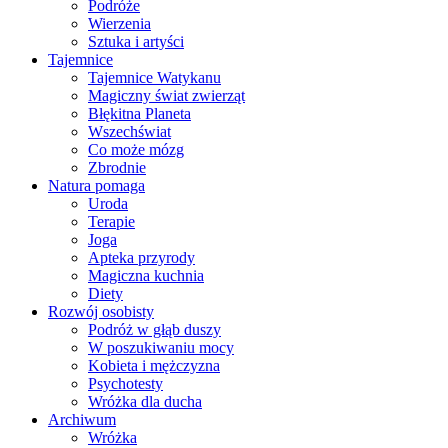
Podróże
Wierzenia
Sztuka i artyści
Tajemnice
Tajemnice Watykanu
Magiczny świat zwierząt
Błękitna Planeta
Wszechświat
Co może mózg
Zbrodnie
Natura pomaga
Uroda
Terapie
Joga
Apteka przyrody
Magiczna kuchnia
Diety
Rozwój osobisty
Podróż w głąb duszy
W poszukiwaniu mocy
Kobieta i mężczyzna
Psychotesty
Wróżka dla ducha
Archiwum
Wróżka