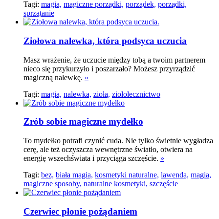
Tagi:
magia,
magiczne porządki,
porządek,
porządki,
sprzątanie
Ziołowa nalewka, która podsyca uczucia
Masz wrażenie, że uczucie między tobą a twoim partnerem
nieco się przykurzyło i poszarzało? Możesz przyrządzić
magiczną nalewkę.
»
Tagi:
magia,
nalewka,
zioła,
ziołolecznictwo
Zrób sobie magiczne mydełko
To mydełko potrafi czynić cuda. Nie tylko świetnie wygładza
cerę, ale też oczyszcza wewnętrzne światło, otwiera na
energię wszechświata i przyciąga szczęście.
»
Tagi:
bez,
biała magia,
kosmetyki naturalne,
lawenda,
magia,
magiczne sposoby,
naturalne kosmetyki,
szczęście
Czerwiec płonie pożądaniem