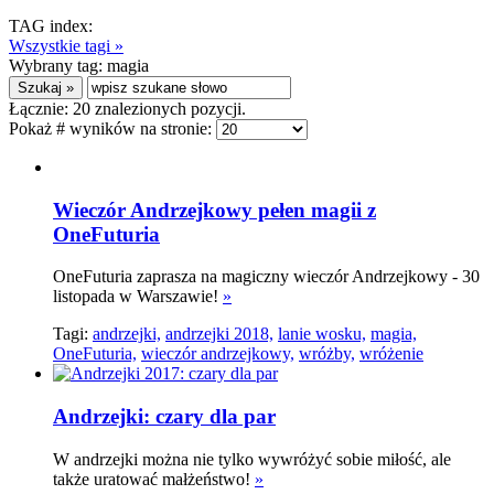
TAG index:
Wszystkie tagi »
Wybrany tag:
magia
Łącznie:
20
znalezionych pozycji.
Pokaż # wyników na stronie:
Wieczór Andrzejkowy pełen magii z
OneFuturia
OneFuturia zaprasza na magiczny wieczór Andrzejkowy - 30
listopada w Warszawie!
»
Tagi:
andrzejki,
andrzejki 2018,
lanie wosku,
magia,
OneFuturia,
wieczór andrzejkowy,
wróżby,
wróżenie
Andrzejki: czary dla par
W andrzejki można nie tylko wywróżyć sobie miłość, ale
także uratować małżeństwo!
»