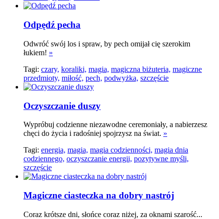
Odpędź pecha
Odwróć swój los i spraw, by pech omijał cię szerokim
łukiem!
»
Tagi:
czary,
koraliki,
magia,
magiczna biżuteria,
magiczne
przedmioty,
miłość,
pech,
podwyżka,
szczęście
Oczyszczanie duszy
Wypróbuj codzienne niezawodne ceremoniały, a nabierzesz
chęci do życia i radośniej spojrzysz na świat.
»
Tagi:
energia,
magia,
magia codzienności,
magia dnia
codziennego,
oczyszczanie energii,
pozytywne myśli,
szczęście
Magiczne ciasteczka na dobry nastrój
Coraz krótsze dni, słońce coraz niżej, za oknami szarość...