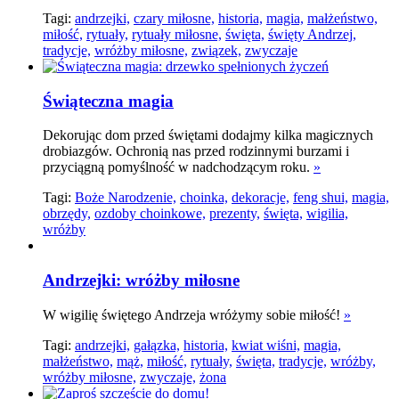
Tagi:
andrzejki,
czary miłosne,
historia,
magia,
małżeństwo,
miłość,
rytuały,
rytuały miłosne,
święta,
święty Andrzej,
tradycje,
wróżby miłosne,
związek,
zwyczaje
Świąteczna magia
Dekorując dom przed świętami dodajmy kilka magicznych
drobiazgów. Ochronią nas przed rodzinnymi burzami i
przyciągną pomyślność w nadchodzącym roku.
»
Tagi:
Boże Narodzenie,
choinka,
dekoracje,
feng shui,
magia,
obrzędy,
ozdoby choinkowe,
prezenty,
święta,
wigilia,
wróżby
Andrzejki: wróżby miłosne
W wigilię świętego Andrzeja wróżymy sobie miłość!
»
Tagi:
andrzejki,
gałązka,
historia,
kwiat wiśni,
magia,
małżeństwo,
mąż,
miłość,
rytuały,
święta,
tradycje,
wróżby,
wróżby miłosne,
zwyczaje,
żona