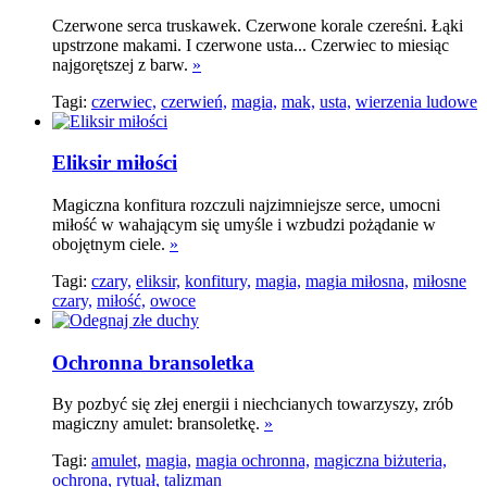
Czerwone serca truskawek. Czerwone korale czereśni. Łąki
upstrzone makami. I czerwone usta... Czerwiec to miesiąc
najgorętszej z barw.
»
Tagi:
czerwiec,
czerwień,
magia,
mak,
usta,
wierzenia ludowe
Eliksir miłości
Magiczna konfitura rozczuli najzimniejsze serce, umocni
miłość w wahającym się umyśle i wzbudzi pożądanie w
obojętnym ciele.
»
Tagi:
czary,
eliksir,
konfitury,
magia,
magia miłosna,
miłosne
czary,
miłość,
owoce
Ochronna bransoletka
By pozbyć się złej energii i niechcianych towarzyszy, zrób
magiczny amulet: bransoletkę.
»
Tagi:
amulet,
magia,
magia ochronna,
magiczna biżuteria,
ochrona,
rytuał,
talizman