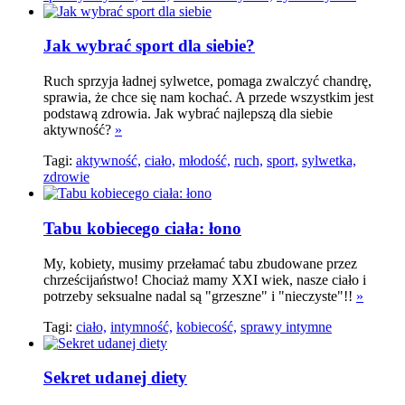
Jak wybrać sport dla siebie?
Ruch sprzyja ładnej sylwetce, pomaga zwalczyć chandrę,
sprawia, że chce się nam kochać. A przede wszystkim jest
podstawą zdrowia. Jak wybrać najlepszą dla siebie
aktywność?
»
Tagi:
aktywność,
ciało,
młodość,
ruch,
sport,
sylwetka,
zdrowie
Tabu kobiecego ciała: łono
My, kobiety, musimy przełamać tabu zbudowane przez
chrześcijaństwo! Chociaż mamy XXI wiek, nasze ciało i
potrzeby seksualne nadal są "grzeszne" i "nieczyste"!!
»
Tagi:
ciało,
intymność,
kobiecość,
sprawy intymne
Sekret udanej diety