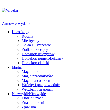
Zamów e-wydanie
Horoskopy
Roczny
Miesięczny
Co da Ci szczęście
Zodiak dziecięcy
Horoskop księżycowy
Horoskop numerologiczny
Horoskop chiński
Magia
Magia imion
Magia przedmiotów
Magia na co dzień
Wróżby i przepowiednie
Wróżbici i terapeuci
Niezwykli/Niezwykłe
Ludzie i życie
Znani i lubiani
Zjawiska