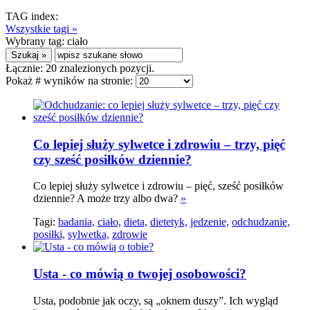
TAG index:
Wszystkie tagi »
Wybrany tag:
ciało
Łącznie:
20
znalezionych pozycji.
Pokaż # wyników na stronie:
Co lepiej służy sylwetce i zdrowiu – trzy, pięć
czy sześć posiłków dziennie?
Co lepiej służy sylwetce i zdrowiu – pięć, sześć posiłków
dziennie? A może trzy albo dwa?
»
Tagi:
badania,
ciało,
dieta,
dietetyk,
jedzenie,
odchudzanie,
posiłki,
sylwetka,
zdrowie
Usta - co mówią o twojej osobowości?
Usta, podobnie jak oczy, są „oknem duszy”. Ich wygląd