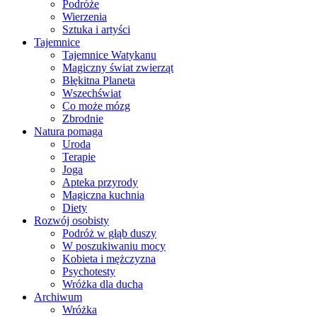
Podróże
Wierzenia
Sztuka i artyści
Tajemnice
Tajemnice Watykanu
Magiczny świat zwierząt
Błękitna Planeta
Wszechświat
Co może mózg
Zbrodnie
Natura pomaga
Uroda
Terapie
Joga
Apteka przyrody
Magiczna kuchnia
Diety
Rozwój osobisty
Podróż w głąb duszy
W poszukiwaniu mocy
Kobieta i mężczyzna
Psychotesty
Wróżka dla ducha
Archiwum
Wróżka