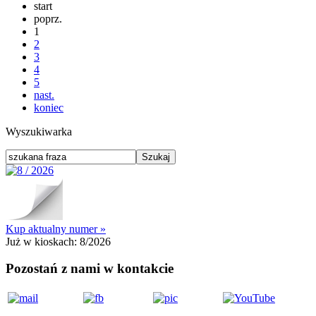
start
poprz.
1
2
3
4
5
nast.
koniec
Wyszukiwarka
Kup aktualny numer »
Już w kioskach:
8/2026
Pozostań z nami w kontakcie