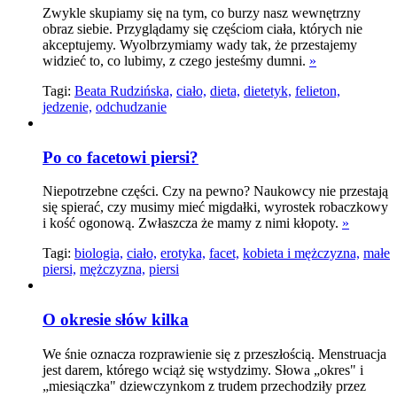
Zwykle skupiamy się na tym, co burzy nasz wewnętrzny
obraz siebie. Przyglądamy się częściom ciała, których nie
akceptujemy. Wyolbrzymiamy wady tak, że przestajemy
widzieć to, co lubimy, z czego jesteśmy dumni.
»
Tagi:
Beata Rudzińska,
ciało,
dieta,
dietetyk,
felieton,
jedzenie,
odchudzanie
Po co facetowi piersi?
Niepotrzebne części. Czy na pewno? Naukowcy nie przestają
się spierać, czy musimy mieć migdałki, wyrostek robaczkowy
i kość ogonową. Zwłaszcza że mamy z nimi kłopoty.
»
Tagi:
biologia,
ciało,
erotyka,
facet,
kobieta i mężczyzna,
małe
piersi,
mężczyzna,
piersi
O okresie słów kilka
We śnie oznacza rozprawienie się z przeszłością. Menstruacja
jest darem, którego wciąż się wstydzimy. Słowa „okres" i
„miesiączka" dziewczynkom z trudem przechodziły przez