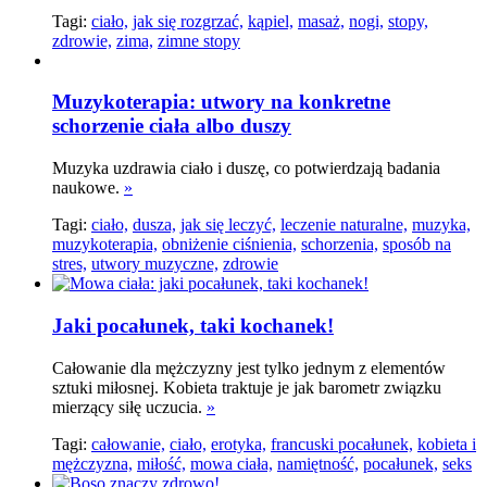
Tagi:
ciało,
jak się rozgrzać,
kąpiel,
masaż,
nogi,
stopy,
zdrowie,
zima,
zimne stopy
Muzykoterapia: utwory na konkretne
schorzenie ciała albo duszy
Muzyka uzdrawia ciało i duszę, co potwierdzają badania
naukowe.
»
Tagi:
ciało,
dusza,
jak się leczyć,
leczenie naturalne,
muzyka,
muzykoterapia,
obniżenie ciśnienia,
schorzenia,
sposób na
stres,
utwory muzyczne,
zdrowie
Jaki pocałunek, taki kochanek!
Całowanie dla mężczyzny jest tylko jednym z elementów
sztuki miłosnej. Kobieta traktuje je jak barometr związku
mierzący siłę uczucia.
»
Tagi:
całowanie,
ciało,
erotyka,
francuski pocałunek,
kobieta i
mężczyzna,
miłość,
mowa ciała,
namiętność,
pocałunek,
seks