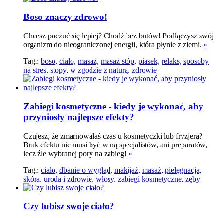
Boso znaczy zdrowo!
Chcesz poczuć się lepiej? Chodź bez butów! Podłączysz swój
organizm do nieograniczonej energii, która płynie z ziemi.
»
Tagi:
boso,
ciało,
masaż,
masaż stóp,
piasek,
relaks,
sposoby
na stres,
stopy,
w zgodzie z naturą,
zdrowie
Zabiegi kosmetyczne - kiedy je wykonać, aby
przyniosły najlepsze efekty?
Czujesz, że zmarnowałaś czas u kosmetyczki lub fryzjera?
Brak efektu nie musi być winą specjalistów, ani preparatów,
lecz źle wybranej pory na zabieg!
»
Tagi:
ciało,
dbanie o wygląd,
makijaż,
masaż,
pielęgnacja,
skóra,
uroda i zdrowie,
włosy,
zabiegi kosmetyczne,
zęby
Czy lubisz swoje ciało?