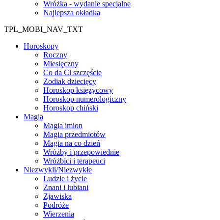
Wróżka - wydanie specjalne
Najlepsza okładka
TPL_MOBI_NAV_TXT
Horoskopy
Roczny
Miesięczny
Co da Ci szczęście
Zodiak dziecięcy
Horoskop księżycowy
Horoskop numerologiczny
Horoskop chiński
Magia
Magia imion
Magia przedmiotów
Magia na co dzień
Wróżby i przepowiednie
Wróżbici i terapeuci
Niezwykli/Niezwykłe
Ludzie i życie
Znani i lubiani
Zjawiska
Podróże
Wierzenia