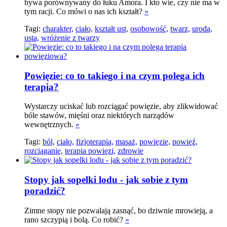
bywa porównywany do łuku Amora. I kto wie, czy nie ma w
tym racji. Co mówi o nas ich kształt?
»
Tagi:
charakter,
ciało,
kształt ust,
osobowość,
twarz,
uroda,
usta,
wróżenie z twarzy
Powięzie: co to takiego i na czym polega ich
terapia?
Wystarczy uciskać lub rozciągać powięzie, aby zlikwidować
bóle stawów, mięśni oraz niektórych narządów
wewnętrznych.
»
Tagi:
ból,
ciało,
fizjoterapia,
masaż,
powięzie,
powięź,
rozciąganie,
terapia powięzi,
zdrowie
Stopy jak sopelki lodu - jak sobie z tym
poradzić?
Zimne stopy nie pozwalają zasnąć, bo dziwnie mrowieją, a
rano szczypią i bolą. Co robić?
»