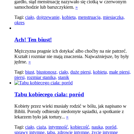
gardło, stąd menstruację nazywało się ciotką w czerwonym
samochodzie lub barszczykiem.
»
Tagi:
ciało,
dojrzewanie,
kobieta,
menstruacja,
miesiączka,
okres
Ach! Ten biust!
Mężczyzna pragnie ich dotykać albo choćby na nie patrzeć.
Kształt i rozmiar nie mają znaczenia. Najważniejsze, by były
jędrne.
»
Tagi:
biust,
biustonosz,
ciało,
duże piersi,
kobieta,
małe piersi,
piersi,
rozmiar stanika,
stanik
Tabu kobiecego ciała: poród
Kobiety przez wieki musiały rodzić w bólu, jak napisano w
Biblii. Porody odbierały niedomyte sąsiadki, a spotkanie z
lekarzem było jak tortury...
»
Tagi:
ciało,
ciąża,
intymność,
kobiecość,
nauka,
poród,
sprawy intymne,
tabu,
zdrowie intymne,
życie intymne