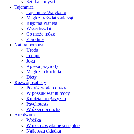
Sztuka i artyści
Tajemnice
Tajemnice Watykanu
Magiczny świat zwierząt
Błękitna Planeta
Wszechświat
Co może mózg
Zbrodnie
Natura pomaga
Uroda
Terapie
Joga
Apteka przyrody
Magiczna kuchnia
Diety
Rozwój osobisty
Podróż w głąb duszy
W poszukiwaniu mocy
Kobieta i mężczyzna
Psychotesty
Wróżka dla ducha
Archiwum
Wróżka
Wróżka - wydanie specjalne
Najlepsza okładka