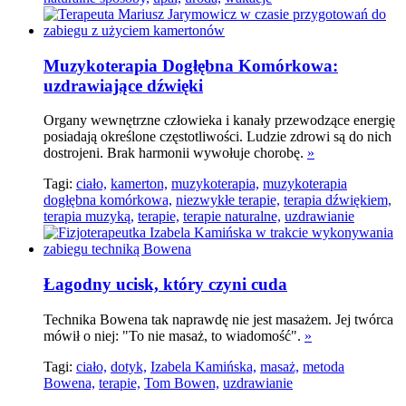
Muzykoterapia Dogłębna Komórkowa:
uzdrawiające dźwięki
Organy wewnętrzne człowieka i kanały przewodzące energię
posiadają określone częstotliwości. Ludzie zdrowi są do nich
dostrojeni. Brak harmonii wywołuje chorobę.
»
Tagi:
ciało,
kamerton,
muzykoterapia,
muzykoterapia
dogłębna komórkowa,
niezwykłe terapie,
terapia dźwiękiem,
terapia muzyką,
terapie,
terapie naturalne,
uzdrawianie
Łagodny ucisk, który czyni cuda
Technika Bowena tak naprawdę nie jest masażem. Jej twórca
mówił o niej: "To nie masaż, to wiadomość".
»
Tagi:
ciało,
dotyk,
Izabela Kamińska,
masaż,
metoda
Bowena,
terapie,
Tom Bowen,
uzdrawianie