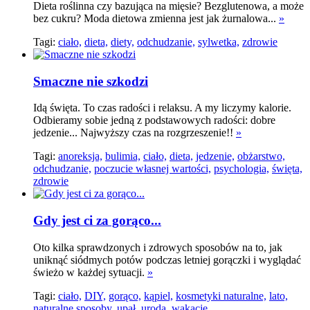
Dieta roślinna czy bazująca na mięsie? Bezglutenowa, a może
bez cukru? Moda dietowa zmienna jest jak żurnalowa...
»
Tagi:
ciało,
dieta,
diety,
odchudzanie,
sylwetka,
zdrowie
Smaczne nie szkodzi
Idą święta. To czas radości i relaksu. A my liczymy kalorie.
Odbieramy sobie jedną z podstawowych radości: dobre
jedzenie... Najwyższy czas na rozgrzeszenie!!
»
Tagi:
anoreksja,
bulimia,
ciało,
dieta,
jedzenie,
obżarstwo,
odchudzanie,
poczucie własnej wartości,
psychologia,
święta,
zdrowie
Gdy jest ci za gorąco...
Oto kilka sprawdzonych i zdrowych sposobów na to, jak
uniknąć siódmych potów podczas letniej gorączki i wyglądać
świeżo w każdej sytuacji.
»
Tagi:
ciało,
DIY,
gorąco,
kąpiel,
kosmetyki naturalne,
lato,
naturalne sposoby,
upał,
uroda,
wakacje