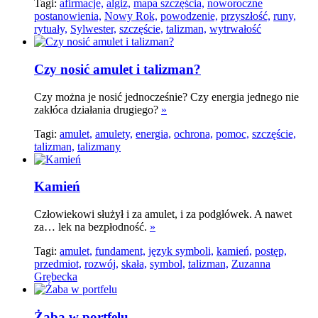
Tagi:
afirmacje,
algiz,
mapa szczęścia,
noworoczne
postanowienia,
Nowy Rok,
powodzenie,
przyszłość,
runy,
rytuały,
Sylwester,
szczęście,
talizman,
wytrwałość
Czy nosić amulet i talizman?
Czy można je nosić jednocześnie? Czy energia jednego nie
zakłóca działania drugiego?
»
Tagi:
amulet,
amulety,
energia,
ochrona,
pomoc,
szczęście,
talizman,
talizmany
Kamień
Człowiekowi służył i za amulet, i za podgłówek. A nawet
za… lek na bezpłodność.
»
Tagi:
amulet,
fundament,
język symboli,
kamień,
postęp,
przedmiot,
rozwój,
skała,
symbol,
talizman,
Zuzanna
Grębecka
Żaba w portfelu