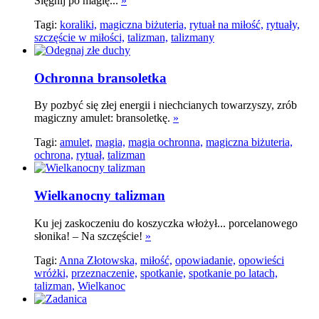
Sięgnij po magię...
»
Tagi:
koraliki,
magiczna biżuteria,
rytuał na miłość,
rytuały,
szczęście w miłości,
talizman,
talizmany
Ochronna bransoletka
By pozbyć się złej energii i niechcianych towarzyszy, zrób
magiczny amulet: bransoletkę.
»
Tagi:
amulet,
magia,
magia ochronna,
magiczna biżuteria,
ochrona,
rytuał,
talizman
Wielkanocny talizman
Ku jej zaskoczeniu do koszyczka włożył... porcelanowego
słonika! – Na szczęście!
»
Tagi:
Anna Złotowska,
miłość,
opowiadanie,
opowieści
wróżki,
przeznaczenie,
spotkanie,
spotkanie po latach,
talizman,
Wielkanoc