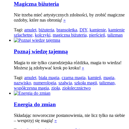
Magiczna biżuteria
Nie trzeba mieć artystycznych zdolności, by zrobić magiczne
ozdoby, które nas obronią!
»
Tagi:
amulet,
biżuteria,
bransoletka,
DIY,
kamienie,
kamienie
szlachetne,
kolczyki,
magiczna biżuteria,
pierścień,
talizman
Poznaj wiedzę tajemną
Magia to nie tylko czarodziejska różdżka, magia to wiedza!
Możesz ją zdobywać krok po kroku!
»
Tagi:
amulet,
biała magia,
czarna magia,
kamień,
magia,
nazwisko,
numerologia,
szałwia,
szkoła magii,
talizman,
współczesna magia,
zioła,
ziołolecznictwo
Energia do zmian
Składając noworoczne postanowienia, nie licz tylko na siebie
– wesprzyj się magią!
»