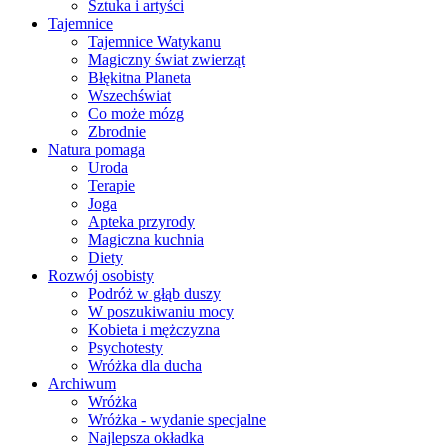
Sztuka i artyści
Tajemnice
Tajemnice Watykanu
Magiczny świat zwierząt
Błękitna Planeta
Wszechświat
Co może mózg
Zbrodnie
Natura pomaga
Uroda
Terapie
Joga
Apteka przyrody
Magiczna kuchnia
Diety
Rozwój osobisty
Podróż w głąb duszy
W poszukiwaniu mocy
Kobieta i mężczyzna
Psychotesty
Wróżka dla ducha
Archiwum
Wróżka
Wróżka - wydanie specjalne
Najlepsza okładka