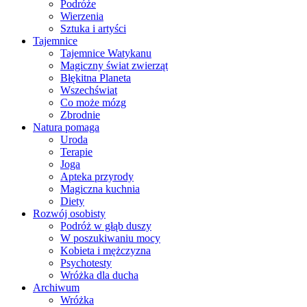
Podróże
Wierzenia
Sztuka i artyści
Tajemnice
Tajemnice Watykanu
Magiczny świat zwierząt
Błękitna Planeta
Wszechświat
Co może mózg
Zbrodnie
Natura pomaga
Uroda
Terapie
Joga
Apteka przyrody
Magiczna kuchnia
Diety
Rozwój osobisty
Podróż w głąb duszy
W poszukiwaniu mocy
Kobieta i mężczyzna
Psychotesty
Wróżka dla ducha
Archiwum
Wróżka