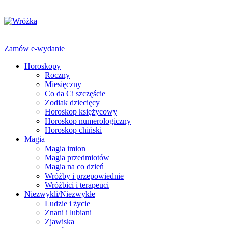
Zamów e-wydanie
Horoskopy
Roczny
Miesięczny
Co da Ci szczęście
Zodiak dziecięcy
Horoskop księżycowy
Horoskop numerologiczny
Horoskop chiński
Magia
Magia imion
Magia przedmiotów
Magia na co dzień
Wróżby i przepowiednie
Wróżbici i terapeuci
Niezwykli/Niezwykłe
Ludzie i życie
Znani i lubiani
Zjawiska