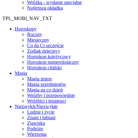
Wróżka - wydanie specjalne
Najlepsza okładka
TPL_MOBI_NAV_TXT
Horoskopy
Roczny
Miesięczny
Co da Ci szczęście
Zodiak dziecięcy
Horoskop księżycowy
Horoskop numerologiczny
Horoskop chiński
Magia
Magia imion
Magia przedmiotów
Magia na co dzień
Wróżby i przepowiednie
Wróżbici i terapeuci
Niezwykli/Niezwykłe
Ludzie i życie
Znani i lubiani
Zjawiska
Podróże
Wierzenia