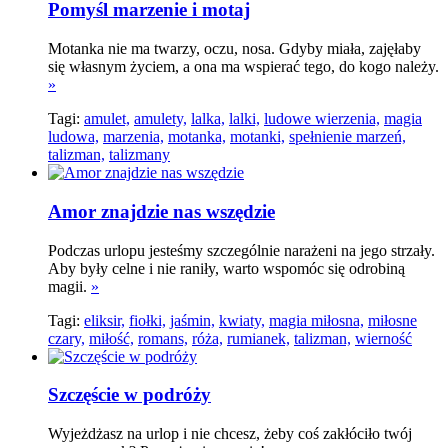
Pomyśl marzenie i motaj
Motanka nie ma twarzy, oczu, nosa. Gdyby miała, zajęłaby
się własnym życiem, a ona ma wspierać tego, do kogo należy.
»
Tagi:
amulet,
amulety,
lalka,
lalki,
ludowe wierzenia,
magia
ludowa,
marzenia,
motanka,
motanki,
spełnienie marzeń,
talizman,
talizmany
Amor znajdzie nas wszędzie
Podczas urlopu jesteśmy szczególnie narażeni na jego strzały.
Aby były celne i nie raniły, warto wspomóc się odrobiną
magii.
»
Tagi:
eliksir,
fiołki,
jaśmin,
kwiaty,
magia miłosna,
miłosne
czary,
miłość,
romans,
róża,
rumianek,
talizman,
wierność
Szczęście w podróży
Wyjeżdżasz na urlop i nie chcesz, żeby coś zakłóciło twój