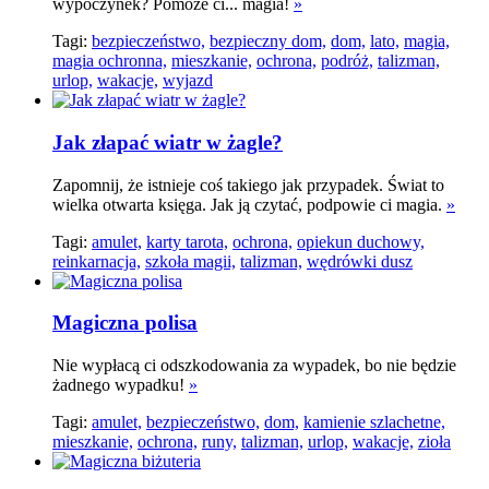
wypoczynek? Pomoże ci... magia!
»
Tagi:
bezpieczeństwo,
bezpieczny dom,
dom,
lato,
magia,
magia ochronna,
mieszkanie,
ochrona,
podróż,
talizman,
urlop,
wakacje,
wyjazd
Jak złapać wiatr w żagle?
Zapomnij, że istnieje coś takiego jak przypadek. Świat to
wielka otwarta księga. Jak ją czytać, podpowie ci magia.
»
Tagi:
amulet,
karty tarota,
ochrona,
opiekun duchowy,
reinkarnacja,
szkoła magii,
talizman,
wędrówki dusz
Magiczna polisa
Nie wypłacą ci odszkodowania za wypadek, bo nie będzie
żadnego wypadku!
»
Tagi:
amulet,
bezpieczeństwo,
dom,
kamienie szlachetne,
mieszkanie,
ochrona,
runy,
talizman,
urlop,
wakacje,
zioła