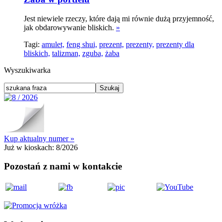
Jest niewiele rzeczy, które dają mi równie dużą przyjemność,
jak obdarowywanie bliskich.
»
Tagi:
amulet,
feng shui,
prezent,
prezenty,
prezenty dla
bliskich,
talizman,
zguba,
żaba
Wyszukiwarka
Kup aktualny numer »
Już w kioskach:
8/2026
Pozostań z nami w kontakcie