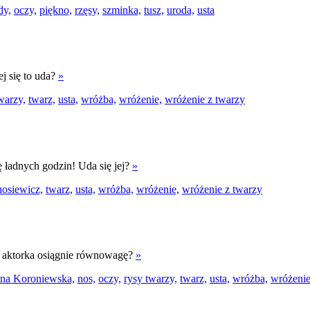
dy,
oczy,
piękno,
rzęsy,
szminka,
tusz,
uroda,
usta
ej się to uda?
»
warzy,
twarz,
usta,
wróżba,
wróżenie,
wróżenie z twarzy
ę ładnych godzin! Uda się jej?
»
osiewicz,
twarz,
usta,
wróżba,
wróżenie,
wróżenie z twarzy
 aktorka osiągnie równowagę?
»
na Koroniewska,
nos,
oczy,
rysy twarzy,
twarz,
usta,
wróżba,
wróżenie