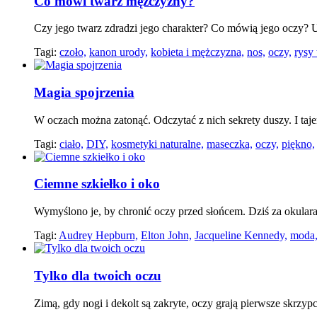
Co mówi twarz mężczyzny?
Czy jego twarz zdradzi jego charakter? Co mówią jego oczy? 
Tagi:
czoło,
kanon urody,
kobieta i mężczyzna,
nos,
oczy,
rysy
Magia spojrzenia
W oczach można zatonąć. Odczytać z nich sekrety duszy. I taje
Tagi:
ciało,
DIY,
kosmetyki naturalne,
maseczka,
oczy,
piękno,
Ciemne szkiełko i oko
Wymyślono je, by chronić oczy przed słońcem. Dziś za okular
Tagi:
Audrey Hepburn,
Elton John,
Jacqueline Kennedy,
moda
Tylko dla twoich oczu
Zimą, gdy nogi i dekolt są zakryte, oczy grają pierwsze skrzyp