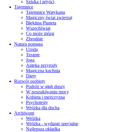
Sztuka i artyści
Tajemnice
Tajemnice Watykanu
Magiczny świat zwierząt
Błękitna Planeta
Wszechświat
Co może mózg
Zbrodnie
Natura pomaga
Uroda
Terapie
Joga
Apteka przyrody
Magiczna kuchnia
Diety
Rozwój osobisty
Podróż w głąb duszy
W poszukiwaniu mocy
Kobieta i mężczyzna
Psychotesty
Wróżka dla ducha
Archiwum
Wróżka
Wróżka - wydanie specjalne
Najlepsza okładka