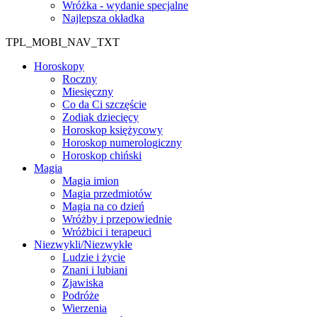
Wróżka - wydanie specjalne
Najlepsza okładka
TPL_MOBI_NAV_TXT
Horoskopy
Roczny
Miesięczny
Co da Ci szczęście
Zodiak dziecięcy
Horoskop księżycowy
Horoskop numerologiczny
Horoskop chiński
Magia
Magia imion
Magia przedmiotów
Magia na co dzień
Wróżby i przepowiednie
Wróżbici i terapeuci
Niezwykli/Niezwykłe
Ludzie i życie
Znani i lubiani
Zjawiska
Podróże
Wierzenia