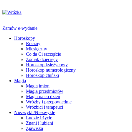
Zamów e-wydanie
Horoskopy
Roczny
Miesięczny
Co da Ci szczęście
Zodiak dziecięcy
Horoskop księżycowy
Horoskop numerologiczny
Horoskop chiński
Magia
Magia imion
Magia przedmiotów
Magia na co dzień
Wróżby i przepowiednie
Wróżbici i terapeuci
Niezwykli/Niezwykłe
Ludzie i życie
Znani i lubiani
Zjawiska