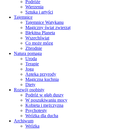
Podróże
Wierzenia
Sztuka i artyści
Tajemnice
Tajemnice Watykanu
Magiczny świat zwierząt
Błękitna Planeta
Wszechświat
Co może mózg
Zbrodnie
Natura pomaga
Uroda
Terapie
Joga
Apteka przyrody
Magiczna kuchnia
Diety
Rozwój osobisty
Podróż w głąb duszy
W poszukiwaniu mocy
Kobieta i mężczyzna
Psychotesty
Wróżka dla ducha
Archiwum
Wróżka