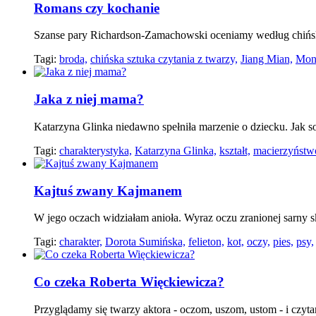
Romans czy kochanie
Szanse pary Richardson-Zamachowski oceniamy według chińskie
Tagi:
broda,
chińska sztuka czytania z twarzy,
Jiang Mian,
Moni
Jaka z niej mama?
Katarzyna Glinka niedawno spełniła marzenie o dziecku. Jak s
Tagi:
charakterystyka,
Katarzyna Glinka,
kształt,
macierzyństw
Kajtuś zwany Kajmanem
W jego oczach widziałam anioła. Wyraz oczu zranionej sarny
Tagi:
charakter,
Dorota Sumińska,
felieton,
kot,
oczy,
pies,
psy,
Co czeka Roberta Więckiewicza?
Przyglądamy się twarzy aktora - oczom, uszom, ustom - i czyta