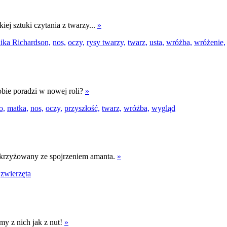
j sztuki czytania z twarzy...
»
ka Richardson,
nos,
oczy,
rysy twarzy,
twarz,
usta,
wróżba,
wróżenie,
obie poradzi w nowej roli?
»
o,
matka,
nos,
oczy,
przyszłość,
twarz,
wróżba,
wygląd
 skrzyżowany ze spojrzeniem amanta.
»
zwierzęta
my z nich jak z nut!
»