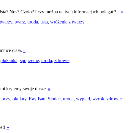
Usta? Nos? Czoło? I czy można na tych informacjach polegać?...
»
 twarzy,
twarz,
uroda,
usta,
wróżenie z twarzy
mnice ciała.
»
płukanka,
spojrzenie,
uroda,
zdrowie
ami kryjemy swoje dusze.
»
,
oczy,
okulary,
Ray Ban,
Słońce,
uroda,
wygląd,
wzrok,
zdrowie
ce!!
»