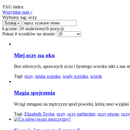
TAG index:
Wszystkie tagi »
Wybrany tag:
oczy
Łącznie:
20
znalezionych pozycji.
Pokaż # wyników na stronie:
Miej oczy na oku
Bez zdrowych, sprawnych oczu i bystrego wzroku nikt z nas ni
Tagi:
oczy,
utrata wzroku,
wady wzroku,
wzrok
Magia spojrzenia
Wciąż mrugasz na mężczyzn spod powieki, którą rano wyjęłaś z
Tagi:
Elizabeth Taylor,
oczy,
oczy niebieskie,
oczy piwne,
oczy