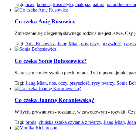
Tagi:
brwi,
kobieta,
kosmetyki,
makijaż,
natura,
naturalne meto
Co czeka Anię Rusowicz
Zmierzenie się z legendą sławnego rodzica nie jest łatwe. Czy j
Tagi:
Ania Rusowicz,
Jiang Mian,
nos,
oczy,
przyszłość,
rysy t
Co czeka Sonię Bohosiewicz?
Stara się nie mieć swoich pięciu minut. Tylko przynajmniej par
Tagi:
Jiang Mian,
nos,
oczy,
przyszłość,
rysy twarzy,
Sonia Boh
Co czeka Joannę Koroniewską?
W życiu prywatnym - rozstanie, w zawodowym - rozwkit. Czy
Tagi:
broda,
chińska sztuka czytania z twarzy,
Jiang Mian,
Joan