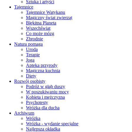
Sztuka i artyści
Tajemnice
Tajemnice Watykanu
Magiczny świat zwierząt
Błękitna Planeta
Wszechświat
Co może mózg
Zbrodnie
Natura pomaga
Uroda
Terapie
Joga
Apteka przyrody
Magiczna kuchnia
Diety
Rozwój osobisty
Podróż w głąb duszy
W poszukiwaniu mocy
Kobieta i mężczyzna
Psychotesty
Wróżka dla ducha
Archiwum
Wróżka
Wróżka - wydanie specjalne
Najlepsza okładka