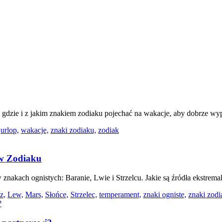
 gdzie i z jakim znakiem zodiaku pojechać na wakacje, aby dobrze w
urlop,
wakacje,
znaki zodiaku,
zodiak
ów Zodiaku
 w znakach ognistych: Baranie, Lwie i Strzelcu. Jakie są źródła ekstr
z,
Lew,
Mars,
Słońce,
Strzelec,
temperament,
znaki ogniste,
znaki zodi