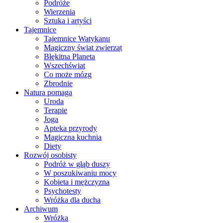
Podróże
Wierzenia
Sztuka i artyści
Tajemnice
Tajemnice Watykanu
Magiczny świat zwierząt
Błękitna Planeta
Wszechświat
Co może mózg
Zbrodnie
Natura pomaga
Uroda
Terapie
Joga
Apteka przyrody
Magiczna kuchnia
Diety
Rozwój osobisty
Podróż w głąb duszy
W poszukiwaniu mocy
Kobieta i mężczyzna
Psychotesty
Wróżka dla ducha
Archiwum
Wróżka