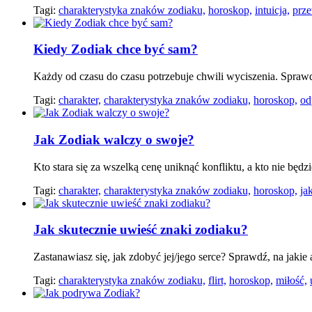
Tagi:
charakterystyka znaków zodiaku,
horoskop,
intuicja,
prze
Kiedy Zodiak chce być ­­sam?
Każdy od czasu do czasu potrzebuje chwili wyciszenia. Sprawd
Tagi:
charakter,
charakterystyka znaków zodiaku,
horoskop,
od
Jak Zodiak walczy o swoje?
Kto stara się za wszelką cenę uniknąć konfliktu, a kto nie będ
Tagi:
charakter,
charakterystyka znaków zodiaku,
horoskop,
ja
Jak skutecznie uwieść znaki zodiaku?
Zastanawiasz się, jak zdobyć jej/jego serce? Sprawdź, na jaki
Tagi:
charakterystyka znaków zodiaku,
flirt,
horoskop,
miłość,