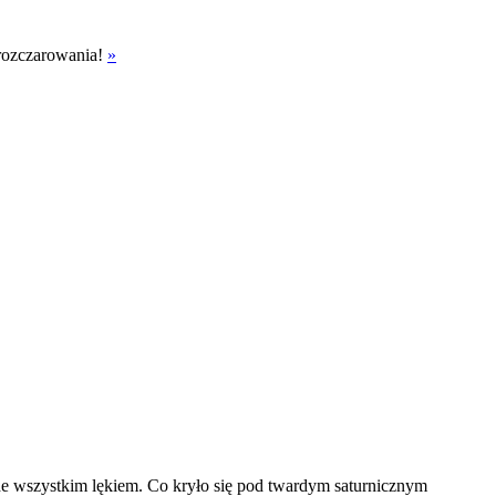
 rozczarowania!
»
ede wszystkim lękiem. Co kryło się pod twardym saturnicznym