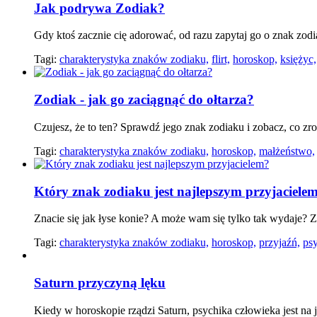
Jak podrywa Zodiak?
Gdy ktoś zacznie cię adorować, od razu zapytaj go o znak zod
Tagi:
charakterystyka znaków zodiaku,
flirt,
horoskop,
księżyc,
Zodiak - jak go zaciągnąć do ołtarza?
Czujesz, że to ten? Sprawdź jego znak zodiaku i zobacz, co zro
Tagi:
charakterystyka znaków zodiaku,
horoskop,
małżeństwo,
Który znak zodiaku jest najlepszym przyjaciele
Znacie się jak łyse konie? A może wam się tylko tak wydaje? 
Tagi:
charakterystyka znaków zodiaku,
horoskop,
przyjaźń,
psy
Saturn przyczyną lęku
Kiedy w horoskopie rządzi Saturn, psychika człowieka jest na