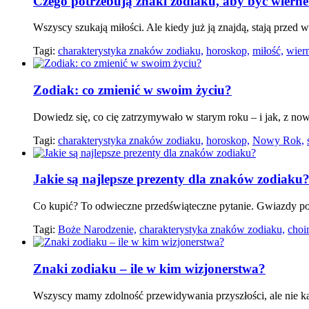
Czego potrzebują znaki zodiaku, aby być wiern
Wszyscy szukają miłości. Ale kiedy już ją znajdą, stają przed 
Tagi:
charakterystyka znaków zodiaku,
horoskop,
miłość,
wier
Zodiak: co zmienić w swoim życiu?
Dowiedz się, co cię zatrzymywało w starym roku – i jak, z no
Tagi:
charakterystyka znaków zodiaku,
horoskop,
Nowy Rok,
Jakie są najlepsze prezenty dla znaków zodiaku
Co kupić? To odwieczne przedświąteczne pytanie. Gwiazdy po
Tagi:
Boże Narodzenie,
charakterystyka znaków zodiaku,
choi
Znaki zodiaku – ile w kim wizjonerstwa?
Wszyscy mamy zdolność przewidywania przyszłości, ale nie każ