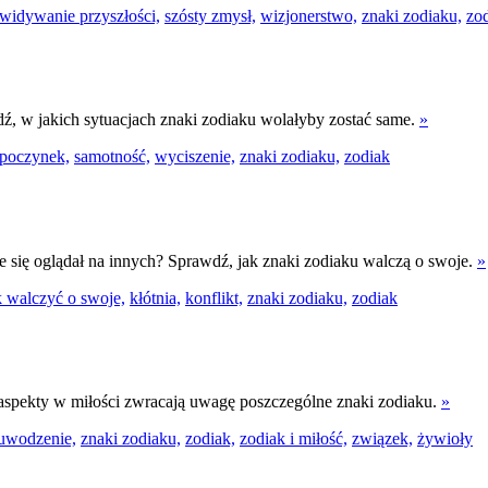
widywanie przyszłości,
szósty zmysł,
wizjonerstwo,
znaki zodiaku,
zo
ź, w jakich sytuacjach znaki zodiaku wolałyby zostać same.
»
poczynek,
samotność,
wyciszenie,
znaki zodiaku,
zodiak
zie się oglądał na innych? Sprawdź, jak znaki zodiaku walczą o swoje.
»
k walczyć o swoje,
kłótnia,
konflikt,
znaki zodiaku,
zodiak
e aspekty w miłości zwracają uwagę poszczególne znaki zodiaku.
»
uwodzenie,
znaki zodiaku,
zodiak,
zodiak i miłość,
związek,
żywioły