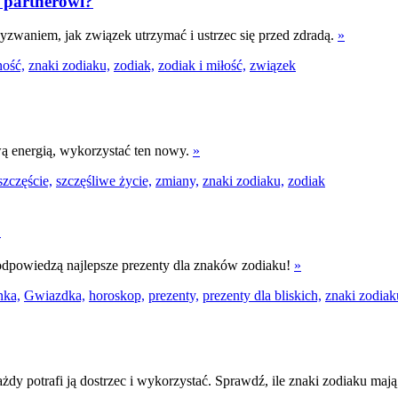
e partnerowi?
wyzwaniem, jak związek utrzymać i ustrzec się przed zdradą.
»
ność,
znaki zodiaku,
zodiak,
zodiak i miłość,
związek
wą energią, wykorzystać ten nowy.
»
szczęście,
szczęśliwe życie,
zmiany,
znaki zodiaku,
zodiak
?
dpowiedzą najlepsze prezenty dla znaków zodiaku!
»
nka,
Gwiazdka,
horoskop,
prezenty,
prezenty dla bliskich,
znaki zodiak
dy potrafi ją dostrzec i wykorzystać. Sprawdź, ile znaki zodiaku maj