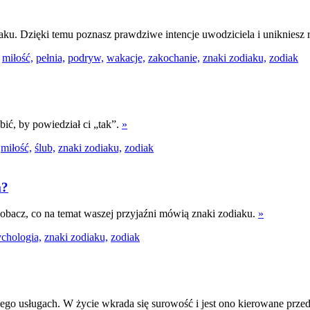
iaku. Dzięki temu poznasz prawdziwe intencje uwodziciela i unikniesz
miłość,
pełnia,
podryw,
wakacje,
zakochanie,
znaki zodiaku,
zodiak
bić, by powiedział ci „tak”.
»
miłość,
ślub,
znaki zodiaku,
zodiak
m?
Zobacz, co na temat waszej przyjaźni mówią znaki zodiaku.
»
chologia,
znaki zodiaku,
zodiak
 jego usługach. W życie wkrada się surowość i jest ono kierowane prz