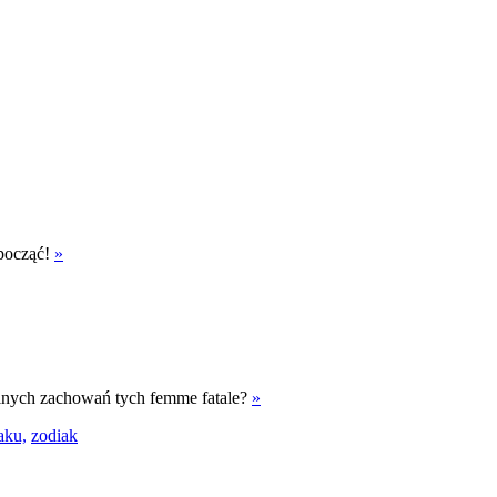
ypocząć!
»
emalnych zachowań tych femme fatale?
»
aku,
zodiak