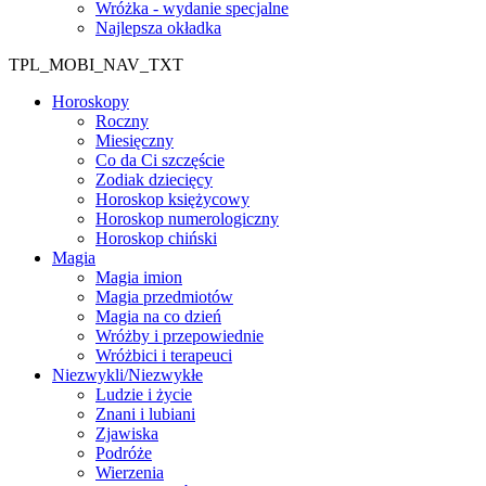
Wróżka - wydanie specjalne
Najlepsza okładka
TPL_MOBI_NAV_TXT
Horoskopy
Roczny
Miesięczny
Co da Ci szczęście
Zodiak dziecięcy
Horoskop księżycowy
Horoskop numerologiczny
Horoskop chiński
Magia
Magia imion
Magia przedmiotów
Magia na co dzień
Wróżby i przepowiednie
Wróżbici i terapeuci
Niezwykli/Niezwykłe
Ludzie i życie
Znani i lubiani
Zjawiska
Podróże
Wierzenia