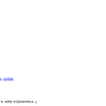
u,
zodiak
ą w sobie wizjonerstwa.
»