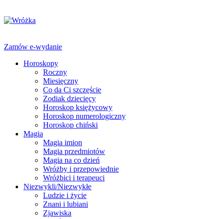
Zamów e-wydanie
Horoskopy
Roczny
Miesięczny
Co da Ci szczęście
Zodiak dziecięcy
Horoskop księżycowy
Horoskop numerologiczny
Horoskop chiński
Magia
Magia imion
Magia przedmiotów
Magia na co dzień
Wróżby i przepowiednie
Wróżbici i terapeuci
Niezwykli/Niezwykłe
Ludzie i życie
Znani i lubiani
Zjawiska