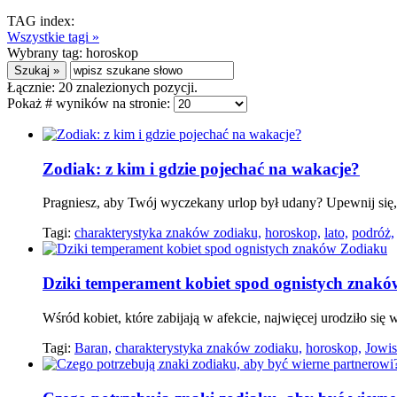
TAG index:
Wszystkie tagi »
Wybrany tag:
horoskop
Łącznie:
20
znalezionych pozycji.
Pokaż # wyników na stronie:
Zodiak: z kim i gdzie pojechać na wakacje?
Pragniesz, aby Twój wyczekany urlop był udany? Upewnij się,
Tagi:
charakterystyka znaków zodiaku,
horoskop,
lato,
podróż,
Dziki temperament kobiet spod ognistych znak
Wśród kobiet, które zabijają w afekcie, najwięcej urodziło się
Tagi:
Baran,
charakterystyka znaków zodiaku,
horoskop,
Jowis