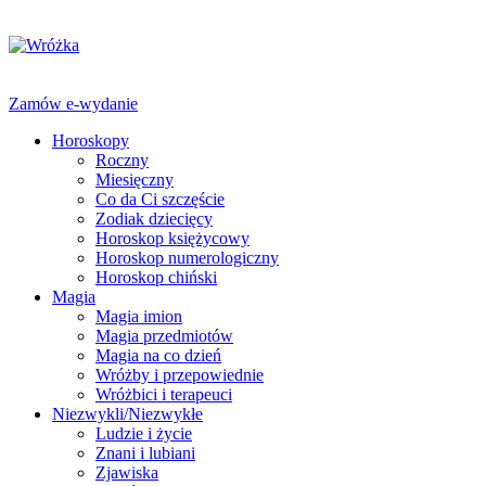
Zamów e-wydanie
Horoskopy
Roczny
Miesięczny
Co da Ci szczęście
Zodiak dziecięcy
Horoskop księżycowy
Horoskop numerologiczny
Horoskop chiński
Magia
Magia imion
Magia przedmiotów
Magia na co dzień
Wróżby i przepowiednie
Wróżbici i terapeuci
Niezwykli/Niezwykłe
Ludzie i życie
Znani i lubiani
Zjawiska