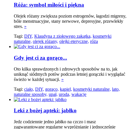
Róża: symbol miłości i piękna
Olejek różany zwiększa poziom estrogenów, łagodzi migreny,
bóle menstruacyjne, stany nerwowe, depresyjne, przewlekły
stres.
»
Tagi:
DIY,
Klaudyna z ziołowego zakątka,
kosmetyki
naturalne,
olejek różany,
olejki eteryczne,
róża
Gdy jest ci za gorąco...
Oto kilka sprawdzonych i zdrowych sposobów na to, jak
uniknąć siódmych potów podczas letniej gorączki i wyglądać
świeżo w każdej sytuacji.
»
Tagi:
ciało,
DIY,
gorąco,
kąpiel,
kosmetyki naturalne,
lato,
naturalne sposoby,
upał,
uroda,
wakacje
Leki z bożej apteki: jabłko
Jedz codziennie jedno jabłko na czczo i masz
zagwarantowane regularne wypróżnianie i jednocześnie