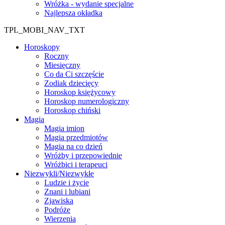
Wróżka - wydanie specjalne
Najlepsza okładka
TPL_MOBI_NAV_TXT
Horoskopy
Roczny
Miesięczny
Co da Ci szczęście
Zodiak dziecięcy
Horoskop księżycowy
Horoskop numerologiczny
Horoskop chiński
Magia
Magia imion
Magia przedmiotów
Magia na co dzień
Wróżby i przepowiednie
Wróżbici i terapeuci
Niezwykli/Niezwykłe
Ludzie i życie
Znani i lubiani
Zjawiska
Podróże
Wierzenia