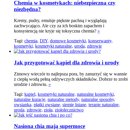
Chemia w kosmetykach: niebezpieczna czy
niezbędna?
Kremy, pudry, emulsje pięknie pachną i wyglądają
zachwycająco. Ale czy za ich boskim zapachem i
konsystencją nie kryje się toksyczna chemia?
»
Tagi:
chemia,
DIY,
domowe kosmetyki,
konserwanty,
kosmetyki,
kosmetyki naturalne,
uroda,
zdrowie
Jak przygotować kąpiel dla zdrowia i urody
Zimowy wieczór to najlepsza pora, by zanurzyć się w wannie
z ciepłą wodą pełną odżywczych składników. Dobrze to zrobi
urodzie i zdrowiu.
»
Tagi:
kąpiel,
kosmetyki naturalne,
naturalne kosmetyki,
naturalne kuracje,
naturalne metody,
naturalne sposoby,
owsianka,
płatki owsiane,
siemię lniane,
terapie naturalne,
uroda,
zdrowie,
zioła,
ziołolecznictwo
Nasiona chia mają supermoce