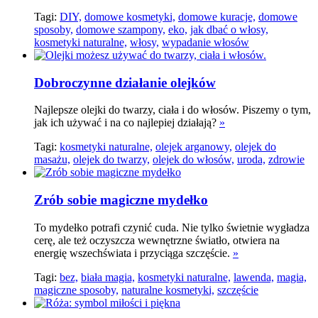
Tagi:
DIY,
domowe kosmetyki,
domowe kuracje,
domowe
sposoby,
domowe szampony,
eko,
jak dbać o włosy,
kosmetyki naturalne,
włosy,
wypadanie włosów
Dobroczynne działanie olejków
Najlepsze olejki do twarzy, ciała i do włosów. Piszemy o tym,
jak ich używać i na co najlepiej działają?
»
Tagi:
kosmetyki naturalne,
olejek arganowy,
olejek do
masażu,
olejek do twarzy,
olejek do włosów,
uroda,
zdrowie
Zrób sobie magiczne mydełko
To mydełko potrafi czynić cuda. Nie tylko świetnie wygładza
cerę, ale też oczyszcza wewnętrzne światło, otwiera na
energię wszechświata i przyciąga szczęście.
»
Tagi:
bez,
biała magia,
kosmetyki naturalne,
lawenda,
magia,
magiczne sposoby,
naturalne kosmetyki,
szczęście