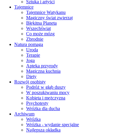
Sztuka i artyści
Tajemnice
Tajemnice Watykanu
Magiczny świat zwierząt
Błękitna Planeta
Wszechświat
Co może mózg
Zbrodnie
Natura pomaga
Uroda
Terapie
Joga
Apteka przyrody
Magiczna kuchnia
Diety
Rozwój osobisty
Podróż w głąb duszy
W poszukiwaniu mocy
Kobieta i mężczyzna
Psychotesty
Wróżka dla ducha
Archiwum
Wróżka
Wróżka - wydanie specjalne
Najlepsza okładka