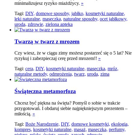
minimalizujesz ryzyko miażdżycy.
»
Tagi:
DIY,
domowe sposoby,
jabłko,
kosmetyki naturalne,
leki naturalne,
maseczka,
naturalne sposoby,
ocet jabłkowy,
uroda,
zdrowie,
zielona apteka
Twarzą w twarz z mrozem
Czy wiesz, że w ciągu zimy możesz postarzeć się o 5 lat? Nie
ryzykuj i zabezpieczaj cerę przed mrozem!!
»
Tagi:
cera,
DIY,
kosmetyki naturalne,
maseczka,
mróz,
naturalne metody,
odmrożenia,
twarz,
uroda,
zima
Świąteczna metamorfoza
Chcesz być piękna na święta? Pomyśl o sobie w trakcie
przygotowań. I obdaruj siebie najpiękniejszym prezentem –
miłością.
»
Tagi:
Boże Narodzenie,
DIY,
domowe kosmetyki,
ekologia,
kompres,
kosmetyki naturalne,
masaż,
maseczka,
perfumy,
piękno,
relaks,
święta,
uroda,
zapach,
zdrowie