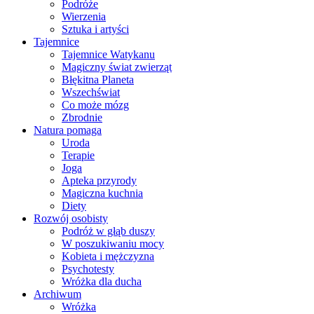
Podróże
Wierzenia
Sztuka i artyści
Tajemnice
Tajemnice Watykanu
Magiczny świat zwierząt
Błękitna Planeta
Wszechświat
Co może mózg
Zbrodnie
Natura pomaga
Uroda
Terapie
Joga
Apteka przyrody
Magiczna kuchnia
Diety
Rozwój osobisty
Podróż w głąb duszy
W poszukiwaniu mocy
Kobieta i mężczyzna
Psychotesty
Wróżka dla ducha
Archiwum
Wróżka