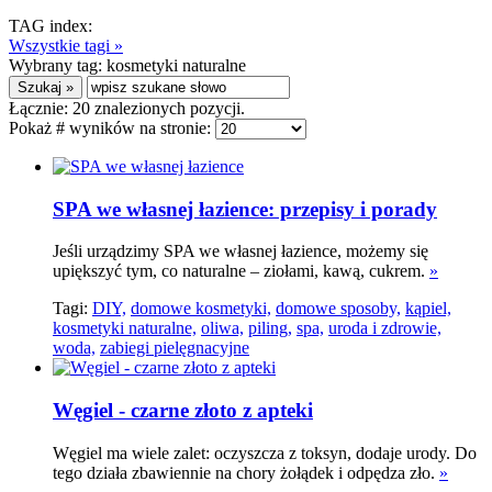
TAG index:
Wszystkie tagi »
Wybrany tag:
kosmetyki naturalne
Łącznie:
20
znalezionych pozycji.
Pokaż # wyników na stronie:
SPA we własnej łazience: przepisy i porady
Jeśli urządzimy SPA we własnej łazience, możemy się
upiększyć tym, co naturalne – ziołami, kawą, cukrem.
»
Tagi:
DIY,
domowe kosmetyki,
domowe sposoby,
kąpiel,
kosmetyki naturalne,
oliwa,
piling,
spa,
uroda i zdrowie,
woda,
zabiegi pielęgnacyjne
Węgiel - czarne złoto z apteki
Węgiel ma wiele zalet: oczyszcza z toksyn, dodaje urody. Do
tego działa zbawiennie na chory żołądek i odpędza zło.
»