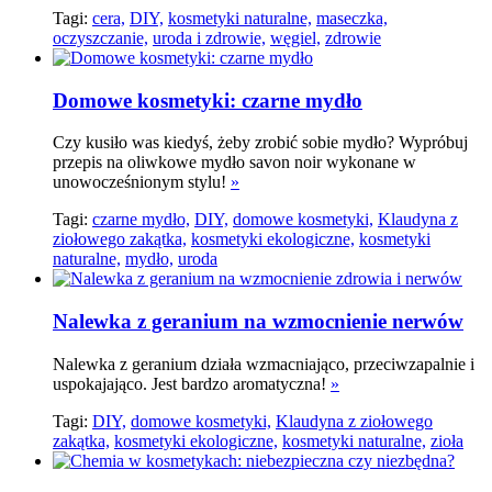
Tagi:
cera,
DIY,
kosmetyki naturalne,
maseczka,
oczyszczanie,
uroda i zdrowie,
węgiel,
zdrowie
Domowe kosmetyki: czarne mydło
Czy kusiło was kiedyś, żeby zrobić sobie mydło? Wypróbuj
przepis na oliwkowe mydło savon noir wykonane w
unowocześnionym stylu!
»
Tagi:
czarne mydło,
DIY,
domowe kosmetyki,
Klaudyna z
ziołowego zakątka,
kosmetyki ekologiczne,
kosmetyki
naturalne,
mydło,
uroda
Nalewka z geranium na wzmocnienie nerwów
Nalewka z geranium działa wzmacniająco, przeciwzapalnie i
uspokajająco. Jest bardzo aromatyczna!
»
Tagi:
DIY,
domowe kosmetyki,
Klaudyna z ziołowego
zakątka,
kosmetyki ekologiczne,
kosmetyki naturalne,
zioła