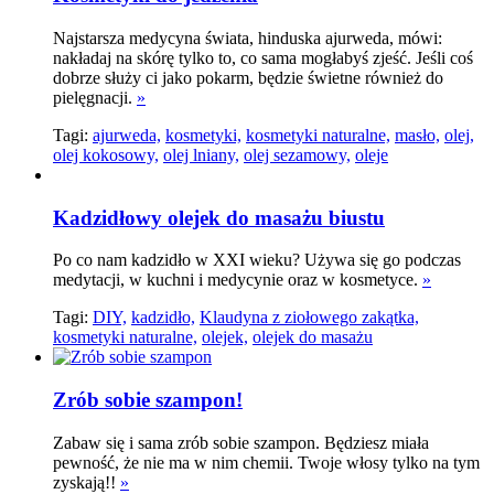
Najstarsza medycyna świata, hinduska ajurweda, mówi:
nakładaj na skórę tylko to, co sama mogłabyś zjeść. Jeśli coś
dobrze służy ci jako pokarm, będzie świetne również do
pielęgnacji.
»
Tagi:
ajurweda,
kosmetyki,
kosmetyki naturalne,
masło,
olej,
olej kokosowy,
olej lniany,
olej sezamowy,
oleje
Kadzidłowy olejek do masażu biustu
Po co nam kadzidło w XXI wieku? Używa się go podczas
medytacji, w kuchni i medycynie oraz w kosmetyce.
»
Tagi:
DIY,
kadzidło,
Klaudyna z ziołowego zakątka,
kosmetyki naturalne,
olejek,
olejek do masażu
Zrób sobie szampon!
Zabaw się i sama zrób sobie szampon. Będziesz miała
pewność, że nie ma w nim chemii. Twoje włosy tylko na tym
zyskają!!
»