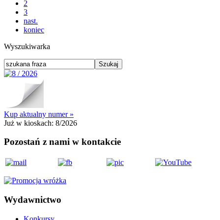
2
3
nast.
koniec
Wyszukiwarka
Kup aktualny numer »
Już w kioskach:
8/2026
Pozostań z nami w kontakcie
Wydawnictwo
Konkursy