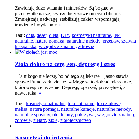
Zawierają dużo witamin i minerałów. Są bogate w
przeciwutleniacze, kwasy tłuszczowe omega i błonnik.
Zmniejszają nadwagę, stabilizują cukier, wspomagają
trawienie i wydalanie.
»
Tagi:
chia,
deser,
dieta,
DIY,
kosmetyki naturalne,
leki
naturalne,
natura pomaga,
naturalne metody,
przepisy,
szałwia
hiszpańska,
w zgodzie z natura,
zdrowie
Zioła dobre na cerę, sen, depresję i stres
– Ja nikogo nie leczę, bo od tego są lekarze – jasno stawia
sprawę Franciszek, zielarz. – Mogę za to dobrać mieszankę,
która wesprze leczenie. Depresji, oparzeń, przeziębień, a
nawet raka.
»
Tagi:
kosmetyki naturalne,
leki naturalne,
leki ziołowe,
melisa,
natura pomaga,
naturalne kuracje,
naturalne metody,
naturalne sposoby,
olej lniany,
pokrzywa,
w zgodzie z naturą,
zdrowie,
zielarz,
zioła,
ziołolecznictwo
Kosmetyki do jedzenia