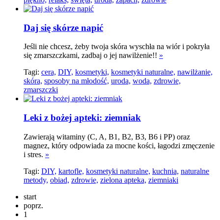
Daj się skórze napić
Jeśli nie chcesz, żeby twoja skóra wyschła na wiór i pokryła
się zmarszczkami, zadbaj o jej nawilżenie!!
»
Tagi:
cera,
DIY,
kosmetyki,
kosmetyki naturalne,
nawilżanie,
skóra,
sposoby na młodość,
uroda,
woda,
zdrowie,
zmarszczki
Leki z bożej apteki: ziemniak
Zawierają witaminy (C, A, B1, B2, B3, B6 i PP) oraz
magnez, który odpowiada za mocne kości, łagodzi zmęczenie
i stres.
»
Tagi:
DIY,
kartofle,
kosmetyki naturalne,
kuchnia,
naturalne
metody,
obiad,
zdrowie,
zielona apteka,
ziemniaki
start
poprz.
1