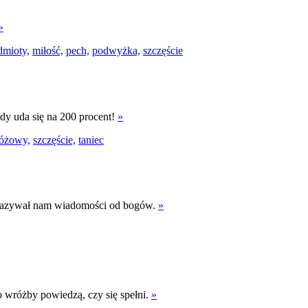
»
dmioty,
miłość,
pech,
podwyżka,
szczęście
y uda się na 200 procent!
»
różowy,
szczęście,
taniec
zekazywał nam wiadomości od bogów.
»
o wróżby powiedzą, czy się spełni.
»