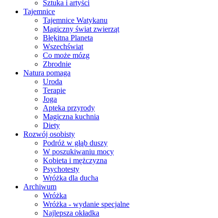
Sztuka i artyści
Tajemnice
Tajemnice Watykanu
Magiczny świat zwierząt
Błękitna Planeta
Wszechświat
Co może mózg
Zbrodnie
Natura pomaga
Uroda
Terapie
Joga
Apteka przyrody
Magiczna kuchnia
Diety
Rozwój osobisty
Podróż w głąb duszy
W poszukiwaniu mocy
Kobieta i mężczyzna
Psychotesty
Wróżka dla ducha
Archiwum
Wróżka
Wróżka - wydanie specjalne
Najlepsza okładka