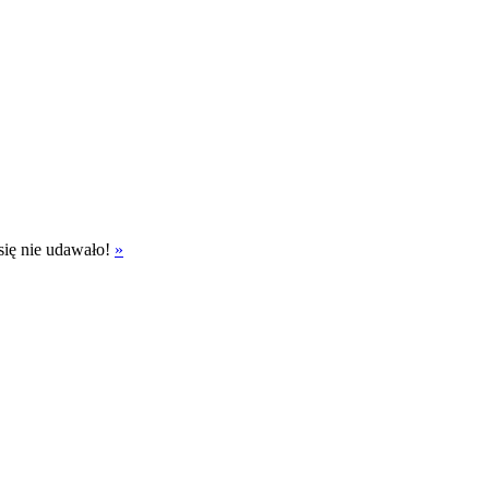
się nie udawało!
»