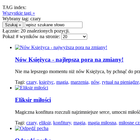
TAG index:
Wszystkie tagi »
Wybrany tag:
czary
Łącznie:
20
znalezionych pozycji.
Pokaż # wyników na stronie:
Nów Księżyca - najlepsza pora na zmiany!
Nie ma lepszego momentu niż nów Księżyca, by pchnąć do przod
Tagi:
czary,
księżyc,
magia,
marzenia,
nów,
rytuał na pieniądze
Eliksir miłości
Magiczna konfitura rozczuli najzimniejsze serce, umocni miło
Tagi:
czary,
eliksir,
konfitury,
magia,
magia miłosna,
miłosne cz