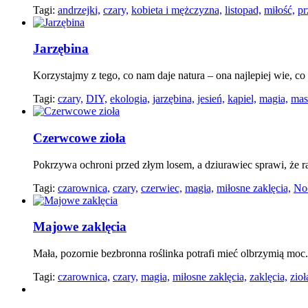
Tagi:
andrzejki,
czary,
kobieta i mężczyzna,
listopad,
miłość,
pr
Jarzębina
Korzystajmy z tego, co nam daje natura – ona najlepiej wie, co
Tagi:
czary,
DIY,
ekologia,
jarzębina,
jesień,
kąpiel,
magia,
mas
Czerwcowe zioła
Pokrzywa ochroni przed złym losem, a dziurawiec sprawi, że ra
Tagi:
czarownica,
czary,
czerwiec,
magia,
miłosne zaklęcia,
Noc
Majowe zaklęcia
Mała, pozornie bezbronna roślinka potrafi mieć olbrzymią moc. 
Tagi:
czarownica,
czary,
magia,
miłosne zaklęcia,
zaklęcia,
zioł