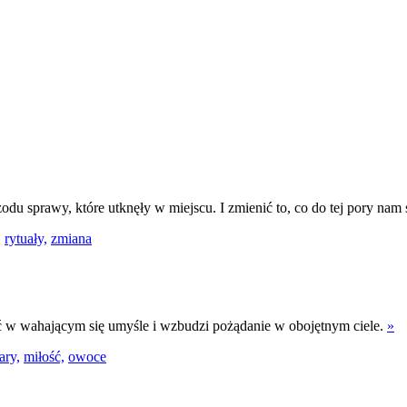
u sprawy, które utknęły w miejscu. I zmienić to, co do tej pory nam 
,
rytuały,
zmiana
ść w wahającym się umyśle i wzbudzi pożądanie w obojętnym ciele.
»
ary,
miłość,
owoce