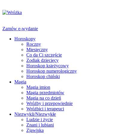
Zamów e-wydanie
Horoskopy
Roczny
Miesięczny
Co da Ci szczęście
Zodiak dziecięcy
Horoskop księżycowy
Horoskop numerologiczny
Horoskop chiński
Magia
Magia imion
Magia przedmiotów
Magia na co dzień
Wróżby i przepowiednie
Wróżbici i terapeuci
Niezwykli/Niezwykłe
Ludzie i życie
Znani i lubiani
Zjawiska