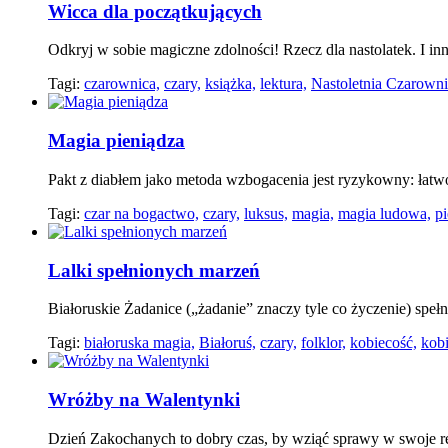
Wicca dla początkujących
Odkryj w sobie magiczne zdolności! Rzecz dla nastolatek. I in
Tagi:
czarownica,
czary,
książka,
lektura,
Nastoletnia Czarowni
Magia pieniądza
Pakt z diabłem jako metoda wzbogacenia jest ryzykowny: łatwo 
Tagi:
czar na bogactwo,
czary,
luksus,
magia,
magia ludowa,
pi
Lalki spełnionych marzeń
Białoruskie Żadanice („żadanie” znaczy tyle co życzenie) spełn
Tagi:
białoruska magia,
Białoruś,
czary,
folklor,
kobiecość,
kobi
Wróżby na Walentynki
Dzień Zakochanych to dobry czas, by wziąć sprawy w swoje rę