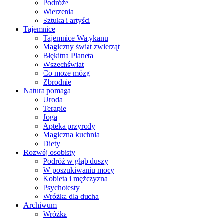
Podróże
Wierzenia
Sztuka i artyści
Tajemnice
Tajemnice Watykanu
Magiczny świat zwierząt
Błękitna Planeta
Wszechświat
Co może mózg
Zbrodnie
Natura pomaga
Uroda
Terapie
Joga
Apteka przyrody
Magiczna kuchnia
Diety
Rozwój osobisty
Podróż w głąb duszy
W poszukiwaniu mocy
Kobieta i mężczyzna
Psychotesty
Wróżka dla ducha
Archiwum
Wróżka