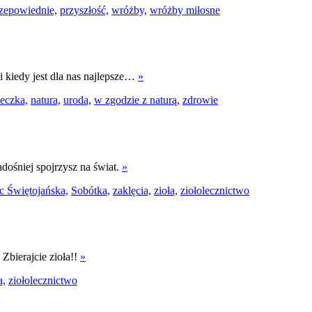
zepowiednie,
przyszłość,
wróżby,
wróżby miłosne
 i kiedy jest dla nas najlepsze…
»
eczka,
natura,
uroda,
w zgodzie z naturą,
zdrowie
dośniej spojrzysz na świat.
»
 Świętojańska,
Sobótka,
zaklęcia,
zioła,
ziołolecznictwo
Zbierajcie zioła!!
»
a,
ziołolecznictwo