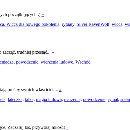
nych początkujących ;)
»
ca. Wicca dla nowego pokolenia,
rytuały,
Silver RavenWolf,
wicca,
ws
zacząć, trudniej przestać...
»
eniądze,
powodzenie,
wierzenia ludowe,
Wschód
iają prośby swoich właścicieli...
»
eta,
laleczka,
lalka,
magia ludowa,
marzenia,
powodzenie,
rytuał,
spełn
ce. Zaczaruj los, przywołaj miłość!
»