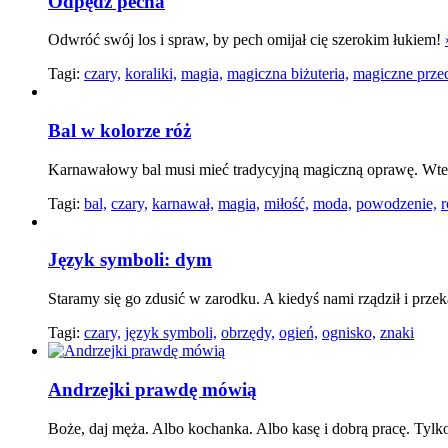
Odpędź pecha
Odwróć swój los i spraw, by pech omijał cię szerokim łukiem!
Tagi:
czary,
koraliki,
magia,
magiczna biżuteria,
magiczne prze
Bal w kolorze róż
Karnawałowy bal musi mieć tradycyjną magiczną oprawę. Wted
Tagi:
bal,
czary,
karnawał,
magia,
miłość,
moda,
powodzenie,
Język symboli: dym
Staramy się go zdusić w zarodku. A kiedyś nami rządził i pr
Tagi:
czary,
język symboli,
obrzędy,
ogień,
ognisko,
znaki
Andrzejki prawdę mówią
Boże, daj męża. Albo kochanka. Albo kasę i dobrą pracę. Tylk