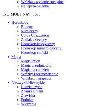
Wróżka - wydanie specjalne
Najlepsza okładka
TPL_MOBI_NAV_TXT
Horoskopy
Roczny
Miesięczny
Co da Ci szczęście
Zodiak dziecięcy
Horoskop księżycowy
Horoskop numerologiczny
Horoskop chiński
Magia
Magia imion
Magia przedmiotów
Magia na co dzień
Wróżby i przepowiednie
Wróżbici i terapeuci
Niezwykli/Niezwykłe
Ludzie i życie
Znani i lubiani
Zjawiska
Podróże
Wierzenia