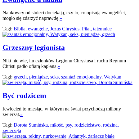
Naukowcy od stuleci dociekają, czy to, co opisują ewangeliści,
mogło się zdarzyć naprawdę.
»
Tagi:
Biblia,
ewangelie,
Jezus Chrystus,
Piłat,
tajemnice
Grzeszny legionista
Nikt nie wie, ilu członków Legionu Chrystusa i ruchu Regnum
Christi padło ofiarą kapłana.
»
Tagi:
grzech,
pieniądze,
seks,
szantaż emocjonalny,
Watykan
Być rodzicem
Kwiecień to miesiąc, w którym na świat przychodzą miliony
zwierząt.
»
Tagi:
Dorota Sumińska,
miłość,
psy,
rodzicielstwo,
rodzina,
zwierzęta