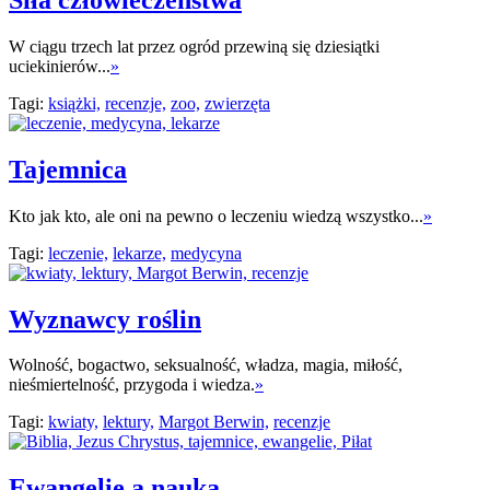
W ciągu trzech lat przez ogród przewiną się dziesiątki
uciekinierów...
»
Tagi:
książki,
recenzje,
zoo,
zwierzęta
Tajemnica
Kto jak kto, ale oni na pewno o leczeniu wiedzą wszystko...
»
Tagi:
leczenie,
lekarze,
medycyna
Wyznawcy roślin
Wolność, bogactwo, seksualność, władza, magia, miłość,
nieśmiertelność, przygoda i wiedza.
»
Tagi:
kwiaty,
lektury,
Margot Berwin,
recenzje
Ewangelie a nauka