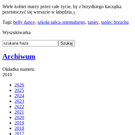
Wiele kobiet marzy przez całe życie, by z brzydkiego kaczątka
przeistoczyć się wreszcie w łabędzia.
»
Tagi:
belly dance,
szkoła tańca orientalnego,
taniec,
taniec brzucha
Wyszukiwarka
Archiwum
Okładka numeru
2010
2026
2025
2024
2023
2022
2021
2020
2019
2018
2017