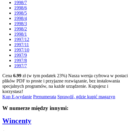
1998/7
1998/6
1998/5
1998/4
1998/3
1998/2
1998/1
1997/12
1997/11
1997/10
1997/9
1997/8
1997/7
Cena
6.99
zł (w tym podatek 23%)
Nasza wersja cyfrowa w postaci
plików PDF to proste i przyjazne rozwiązanie, bez instalowania
specjalnych programów, na każde urządzenie.
Kupujesz i
korzystasz!
Kup E-wydanie
Prenumerata
Sprawdź, gdzie kupić magazyn
W numerze między innymi:
Wincenty