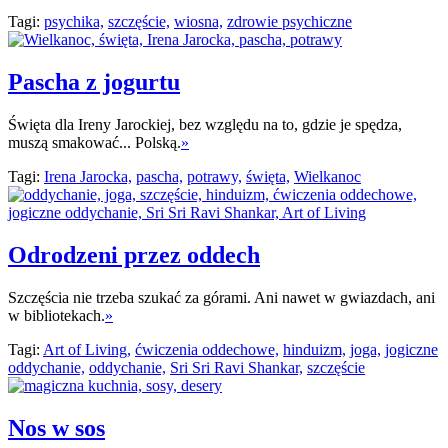
Tagi:
psychika,
szczęście,
wiosna,
zdrowie psychiczne
Pascha z jogurtu
Święta dla Ireny Jarockiej, bez względu na to, gdzie je spędza,
muszą smakować... Polską.
»
Tagi:
Irena Jarocka,
pascha,
potrawy,
święta,
Wielkanoc
Odrodzeni przez oddech
Szczęścia nie trzeba szukać za górami. Ani nawet w gwiazdach, ani
w bibliotekach.
»
Tagi:
Art of Living,
ćwiczenia oddechowe,
hinduizm,
joga,
jogiczne
oddychanie,
oddychanie,
Sri Sri Ravi Shankar,
szczęście
Nos w sos