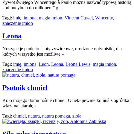
Żywot świętego Wincentego à Paulo można nazwać typową historią
„od pucybuta do milionera”.
»
Tagi:
imię,
imiona,
magia imion,
Vincent Cassel,
Wincenty,
znaczenie imion
Leona
Noszące je panie to istoty żywiołowe, urodzone optymistki, dla
których wszystko jest możliwe.
»
Tagi:
imię,
imiona,
Leon,
Leona,
Leona Lewis,
magia imion,
znaczenie imion
Psotnik chmiel
Koło mojego domu rośnie chmiel. Uciekł pewnie komuś z ogródka i
wlazł na latarnię.
»
Tagi:
chmiel,
natura,
natura pomaga,
zioła
Siła człowieczeństwa