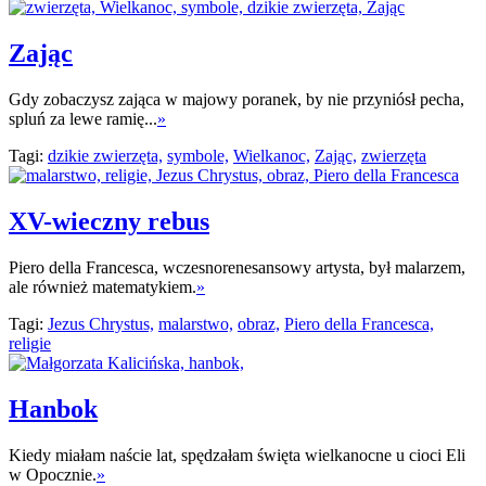
Zając
Gdy zobaczysz zająca w majowy poranek, by nie przyniósł pecha,
spluń za lewe ramię...
»
Tagi:
dzikie zwierzęta,
symbole,
Wielkanoc,
Zając,
zwierzęta
XV-wieczny rebus
Piero della Francesca, wczesnorenesansowy artysta, był malarzem,
ale również matematykiem.
»
Tagi:
Jezus Chrystus,
malarstwo,
obraz,
Piero della Francesca,
religie
Hanbok
Kiedy miałam naście lat, spędzałam święta wielkanocne u cioci Eli
w Opocznie.
»