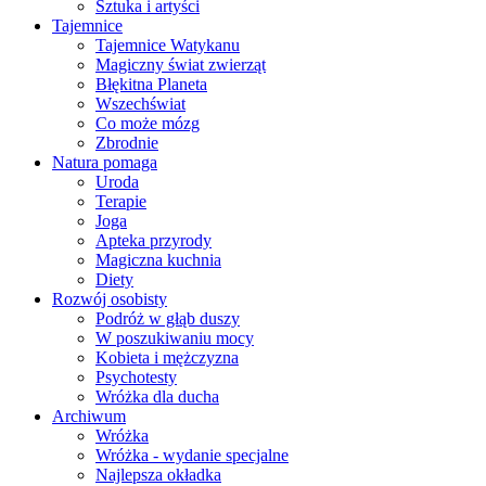
Sztuka i artyści
Tajemnice
Tajemnice Watykanu
Magiczny świat zwierząt
Błękitna Planeta
Wszechświat
Co może mózg
Zbrodnie
Natura pomaga
Uroda
Terapie
Joga
Apteka przyrody
Magiczna kuchnia
Diety
Rozwój osobisty
Podróż w głąb duszy
W poszukiwaniu mocy
Kobieta i mężczyzna
Psychotesty
Wróżka dla ducha
Archiwum
Wróżka
Wróżka - wydanie specjalne
Najlepsza okładka