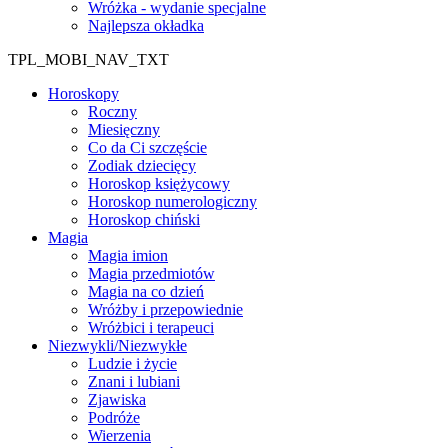
Wróżka - wydanie specjalne
Najlepsza okładka
TPL_MOBI_NAV_TXT
Horoskopy
Roczny
Miesięczny
Co da Ci szczęście
Zodiak dziecięcy
Horoskop księżycowy
Horoskop numerologiczny
Horoskop chiński
Magia
Magia imion
Magia przedmiotów
Magia na co dzień
Wróżby i przepowiednie
Wróżbici i terapeuci
Niezwykli/Niezwykłe
Ludzie i życie
Znani i lubiani
Zjawiska
Podróże
Wierzenia