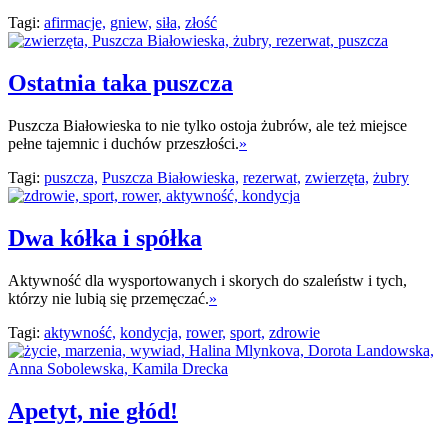
Tagi:
afirmacje,
gniew,
siła,
złość
Ostatnia taka puszcza
Puszcza Białowieska to nie tylko ostoja żubrów, ale też miejsce
pełne tajemnic i duchów przeszłości.
»
Tagi:
puszcza,
Puszcza Białowieska,
rezerwat,
zwierzęta,
żubry
Dwa kółka i spółka
Aktywność dla wysportowanych i skorych do szaleństw i tych,
którzy nie lubią się przemęczać.
»
Tagi:
aktywność,
kondycja,
rower,
sport,
zdrowie
Apetyt, nie głód!