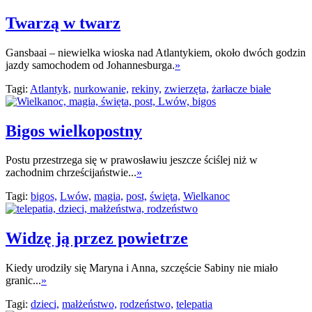
Twarzą w twarz
Gansbaai – niewielka wioska nad Atlantykiem, około dwóch godzin
jazdy samochodem od Johannesburga.
»
Tagi:
Atlantyk,
nurkowanie,
rekiny,
zwierzęta,
żarłacze białe
Bigos wielkopostny
Postu przestrzega się w prawosławiu jeszcze ściślej niż w
zachodnim chrześcijaństwie...
»
Tagi:
bigos,
Lwów,
magia,
post,
święta,
Wielkanoc
Widzę ją przez powietrze
Kiedy urodziły się Maryna i Anna, szczęście Sabiny nie miało
granic...
»
Tagi:
dzieci,
małżeństwo,
rodzeństwo,
telepatia