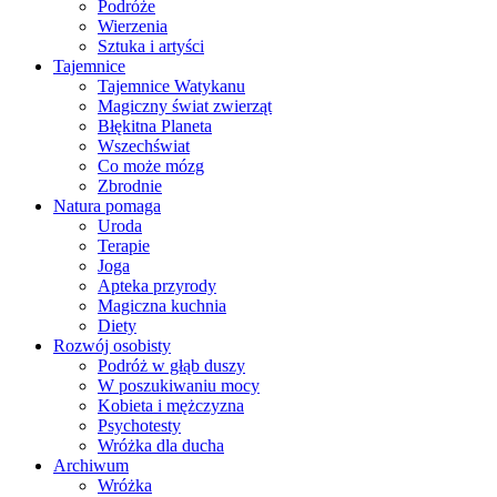
Podróże
Wierzenia
Sztuka i artyści
Tajemnice
Tajemnice Watykanu
Magiczny świat zwierząt
Błękitna Planeta
Wszechświat
Co może mózg
Zbrodnie
Natura pomaga
Uroda
Terapie
Joga
Apteka przyrody
Magiczna kuchnia
Diety
Rozwój osobisty
Podróż w głąb duszy
W poszukiwaniu mocy
Kobieta i mężczyzna
Psychotesty
Wróżka dla ducha
Archiwum
Wróżka