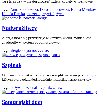
Tu i teraz czy w ciągłej drodze? Cztery kobiety w rozmowie...
»
Tagi:
Anna Sobolewska,
Dorota Landowska,
Halina Mlynkova,
Kamila Drecka,
marzenia,
wywiad,
życie
Nadwrażliwcy
Alergia może się przydarzyć w każdym wieku. Winien jest
„nadgorliwy” system odpornościowy.
»
Tagi:
alergie,
odporność,
zdrowie
Szpinak
Odczuwanie smaku jest bardzo skomplikowanym procesem, w
którym biorą udział jednocześnie wszystkie nasze zmysły.
»
Tagi:
pożywienie,
smak,
szpinak,
zdrowie
Samurajski duet