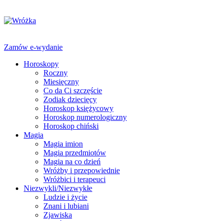
Zamów e-wydanie
Horoskopy
Roczny
Miesięczny
Co da Ci szczęście
Zodiak dziecięcy
Horoskop księżycowy
Horoskop numerologiczny
Horoskop chiński
Magia
Magia imion
Magia przedmiotów
Magia na co dzień
Wróżby i przepowiednie
Wróżbici i terapeuci
Niezwykli/Niezwykłe
Ludzie i życie
Znani i lubiani
Zjawiska