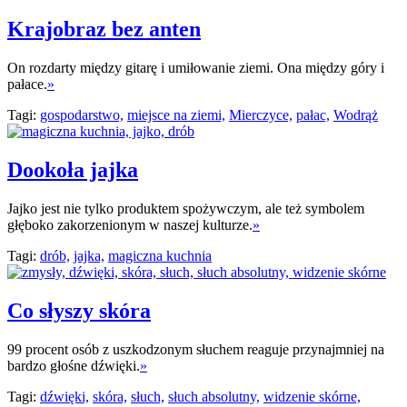
Krajobraz bez anten
On rozdarty między gitarę i umiłowanie ziemi. Ona między góry i
pałace.
»
Tagi:
gospodarstwo,
miejsce na ziemi,
Mierczyce,
pałac,
Wodrąż
Dookoła jajka
Jajko jest nie tylko produktem spożywczym, ale też symbolem
głęboko zakorzenionym w naszej kulturze.
»
Tagi:
drób,
jajka,
magiczna kuchnia
Co słyszy skóra
99 procent osób z uszkodzonym słuchem reaguje przynajmniej na
bardzo głośne dźwięki.
»
Tagi:
dźwięki,
skóra,
słuch,
słuch absolutny,
widzenie skórne,