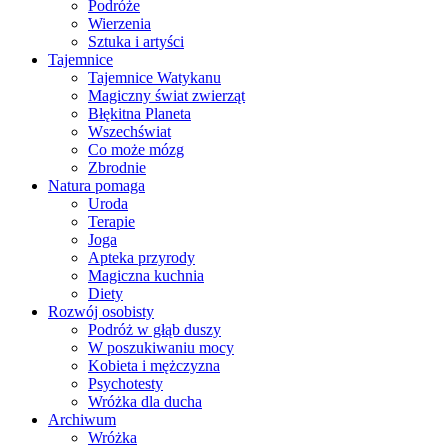
Podróże
Wierzenia
Sztuka i artyści
Tajemnice
Tajemnice Watykanu
Magiczny świat zwierząt
Błękitna Planeta
Wszechświat
Co może mózg
Zbrodnie
Natura pomaga
Uroda
Terapie
Joga
Apteka przyrody
Magiczna kuchnia
Diety
Rozwój osobisty
Podróż w głąb duszy
W poszukiwaniu mocy
Kobieta i mężczyzna
Psychotesty
Wróżka dla ducha
Archiwum
Wróżka