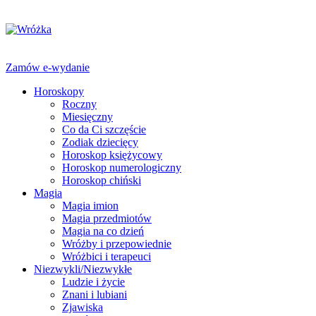
Zamów e-wydanie
Horoskopy
Roczny
Miesięczny
Co da Ci szczęście
Zodiak dziecięcy
Horoskop księżycowy
Horoskop numerologiczny
Horoskop chiński
Magia
Magia imion
Magia przedmiotów
Magia na co dzień
Wróżby i przepowiednie
Wróżbici i terapeuci
Niezwykli/Niezwykłe
Ludzie i życie
Znani i lubiani
Zjawiska