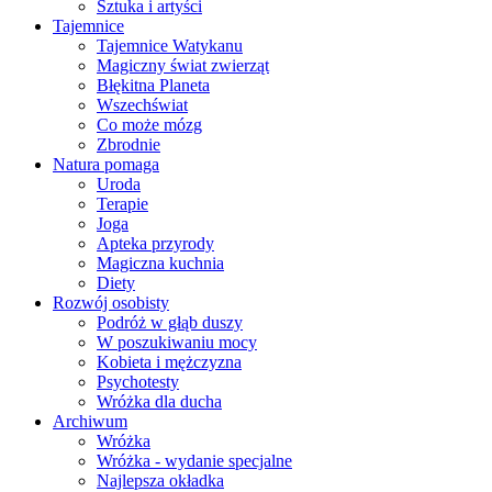
Sztuka i artyści
Tajemnice
Tajemnice Watykanu
Magiczny świat zwierząt
Błękitna Planeta
Wszechświat
Co może mózg
Zbrodnie
Natura pomaga
Uroda
Terapie
Joga
Apteka przyrody
Magiczna kuchnia
Diety
Rozwój osobisty
Podróż w głąb duszy
W poszukiwaniu mocy
Kobieta i mężczyzna
Psychotesty
Wróżka dla ducha
Archiwum
Wróżka
Wróżka - wydanie specjalne
Najlepsza okładka