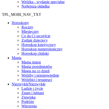
Wróżka - wydanie specjalne
Najlepsza okładka
TPL_MOBI_NAV_TXT
Horoskopy
Roczny
Miesięczny
Co da Ci szczęście
Zodiak dziecięcy
Horoskop księżycowy
Horoskop numerologiczny
Horoskop chiński
Magia
Magia imion
Magia przedmiotów
Magia na co dzień
Wróżby i przepowiednie
Wróżbici i terapeuci
Niezwykli/Niezwykłe
Ludzie i życie
Znani i lubiani
Zjawiska
Podróże
Wierzenia