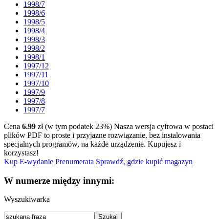
1998/7
1998/6
1998/5
1998/4
1998/3
1998/2
1998/1
1997/12
1997/11
1997/10
1997/9
1997/8
1997/7
Cena
6.99
zł (w tym podatek 23%)
Nasza wersja cyfrowa w postaci
plików PDF to proste i przyjazne rozwiązanie, bez instalowania
specjalnych programów, na każde urządzenie.
Kupujesz i
korzystasz!
Kup E-wydanie
Prenumerata
Sprawdź, gdzie kupić magazyn
W numerze między innymi:
Wyszukiwarka