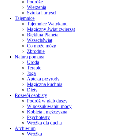
Podróże
Wierzenia
Sztuka i artyści
Tajemnice
Tajemnice Watykanu
Magiczny świat zwierząt
Błękitna Planeta
Wszechświat
Co może mózg
Zbrodnie
Natura pomaga
Uroda
Terapie
Joga
Apteka przyrody
Magiczna kuchnia
Diety
Rozwój osobisty
Podróż w głąb duszy
W poszukiwaniu mocy
Kobieta i mężczyzna
Psychotesty
Wróżka dla ducha
Archiwum
Wróżka