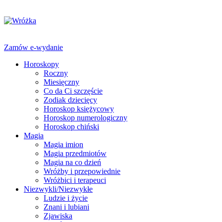
Zamów e-wydanie
Horoskopy
Roczny
Miesięczny
Co da Ci szczęście
Zodiak dziecięcy
Horoskop księżycowy
Horoskop numerologiczny
Horoskop chiński
Magia
Magia imion
Magia przedmiotów
Magia na co dzień
Wróżby i przepowiednie
Wróżbici i terapeuci
Niezwykli/Niezwykłe
Ludzie i życie
Znani i lubiani
Zjawiska