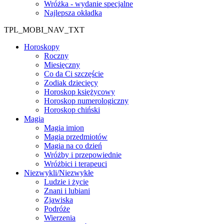
Wróżka - wydanie specjalne
Najlepsza okładka
TPL_MOBI_NAV_TXT
Horoskopy
Roczny
Miesięczny
Co da Ci szczęście
Zodiak dziecięcy
Horoskop księżycowy
Horoskop numerologiczny
Horoskop chiński
Magia
Magia imion
Magia przedmiotów
Magia na co dzień
Wróżby i przepowiednie
Wróżbici i terapeuci
Niezwykli/Niezwykłe
Ludzie i życie
Znani i lubiani
Zjawiska
Podróże
Wierzenia