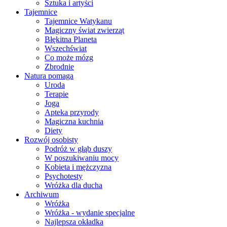
Sztuka i artyści
Tajemnice
Tajemnice Watykanu
Magiczny świat zwierząt
Błękitna Planeta
Wszechświat
Co może mózg
Zbrodnie
Natura pomaga
Uroda
Terapie
Joga
Apteka przyrody
Magiczna kuchnia
Diety
Rozwój osobisty
Podróż w głąb duszy
W poszukiwaniu mocy
Kobieta i mężczyzna
Psychotesty
Wróżka dla ducha
Archiwum
Wróżka
Wróżka - wydanie specjalne
Najlepsza okładka