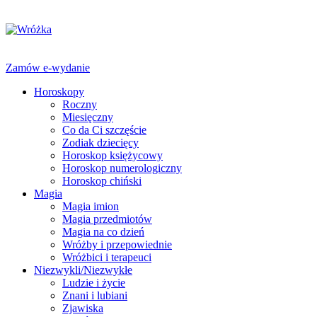
Zamów e-wydanie
Horoskopy
Roczny
Miesięczny
Co da Ci szczęście
Zodiak dziecięcy
Horoskop księżycowy
Horoskop numerologiczny
Horoskop chiński
Magia
Magia imion
Magia przedmiotów
Magia na co dzień
Wróżby i przepowiednie
Wróżbici i terapeuci
Niezwykli/Niezwykłe
Ludzie i życie
Znani i lubiani
Zjawiska