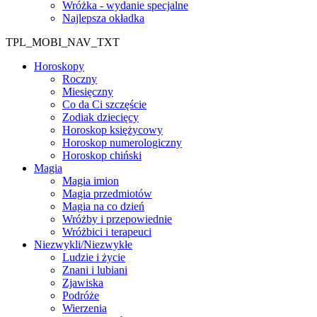
Wróżka - wydanie specjalne
Najlepsza okładka
TPL_MOBI_NAV_TXT
Horoskopy
Roczny
Miesięczny
Co da Ci szczęście
Zodiak dziecięcy
Horoskop księżycowy
Horoskop numerologiczny
Horoskop chiński
Magia
Magia imion
Magia przedmiotów
Magia na co dzień
Wróżby i przepowiednie
Wróżbici i terapeuci
Niezwykli/Niezwykłe
Ludzie i życie
Znani i lubiani
Zjawiska
Podróże
Wierzenia