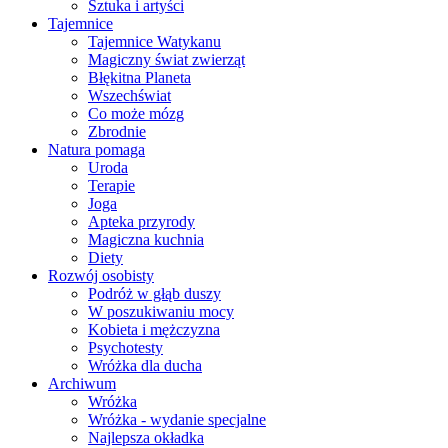
Sztuka i artyści
Tajemnice
Tajemnice Watykanu
Magiczny świat zwierząt
Błękitna Planeta
Wszechświat
Co może mózg
Zbrodnie
Natura pomaga
Uroda
Terapie
Joga
Apteka przyrody
Magiczna kuchnia
Diety
Rozwój osobisty
Podróż w głąb duszy
W poszukiwaniu mocy
Kobieta i mężczyzna
Psychotesty
Wróżka dla ducha
Archiwum
Wróżka
Wróżka - wydanie specjalne
Najlepsza okładka