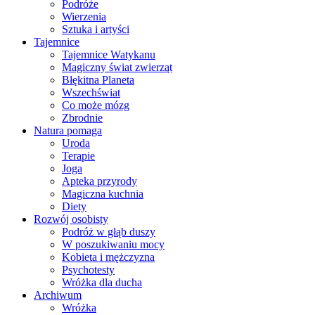
Podróże
Wierzenia
Sztuka i artyści
Tajemnice
Tajemnice Watykanu
Magiczny świat zwierząt
Błękitna Planeta
Wszechświat
Co może mózg
Zbrodnie
Natura pomaga
Uroda
Terapie
Joga
Apteka przyrody
Magiczna kuchnia
Diety
Rozwój osobisty
Podróż w głąb duszy
W poszukiwaniu mocy
Kobieta i mężczyzna
Psychotesty
Wróżka dla ducha
Archiwum
Wróżka