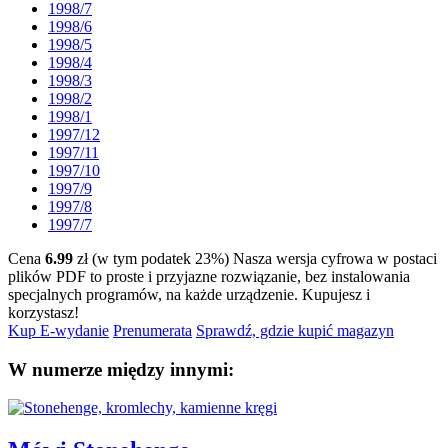
1998/7
1998/6
1998/5
1998/4
1998/3
1998/2
1998/1
1997/12
1997/11
1997/10
1997/9
1997/8
1997/7
Cena
6.99
zł (w tym podatek 23%)
Nasza wersja cyfrowa w postaci
plików PDF to proste i przyjazne rozwiązanie, bez instalowania
specjalnych programów, na każde urządzenie.
Kupujesz i
korzystasz!
Kup E-wydanie
Prenumerata
Sprawdź, gdzie kupić magazyn
W numerze między innymi: