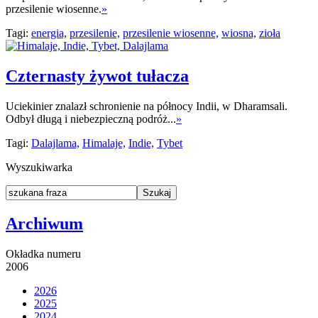
przesilenie wiosenne.
»
Tagi:
energia,
przesilenie,
przesilenie wiosenne,
wiosna,
zioła
Czternasty żywot tułacza
Uciekinier znalazł schronienie na północy Indii, w Dharamsali.
Odbył długą i niebezpieczną podróż...
»
Tagi:
Dalajlama,
Himalaje,
Indie,
Tybet
Wyszukiwarka
Archiwum
Okładka numeru
2006
2026
2025
2024