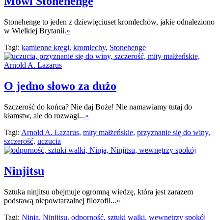
Mówi Stonehenge
Stonehenge to jeden z dziewięciuset kromlechów, jakie odnaleziono
w Wielkiej Brytanii.
»
Tagi:
kamienne kręgi,
kromlechy,
Stonehenge
O jedno słowo za dużo
Szczerość do końca? Nie daj Boże! Nie namawiamy tutaj do
kłamstw, ale do rozwagi...
»
Tagi:
Arnold A. Lazarus,
mity małżeńskie,
przyznanie się do winy,
szczerość,
uczucia
Ninjitsu
Sztuka ninjitsu obejmuje ogromną wiedzę, która jest zarazem
podstawą niepowtarzalnej filozofii...
»
Tagi:
Ninja,
Ninjitsu,
odporność,
sztuki walki,
wewnętrzy spokój