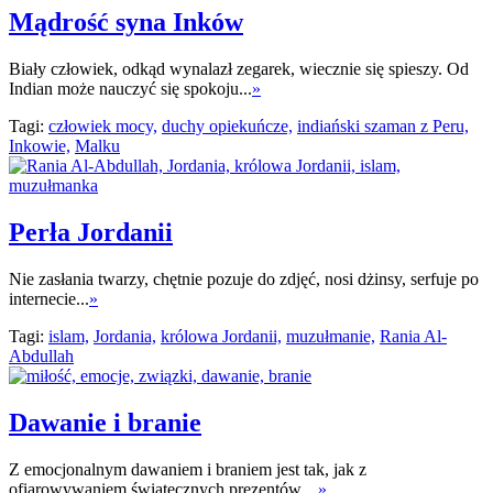
Mądrość syna Inków
Biały człowiek, odkąd wynalazł zegarek, wiecznie się spieszy. Od
Indian może nauczyć się spokoju...
»
Tagi:
człowiek mocy,
duchy opiekuńcze,
indiański szaman z Peru,
Inkowie,
Malku
Perła Jordanii
Nie zasłania twarzy, chętnie pozuje do zdjęć, nosi dżinsy, serfuje po
internecie...
»
Tagi:
islam,
Jordania,
królowa Jordanii,
muzułmanie,
Rania Al-
Abdullah
Dawanie i branie
Z emocjonalnym dawaniem i braniem jest tak, jak z
ofiarowywaniem świątecznych prezentów....
»