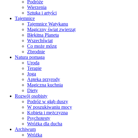
Podróże
Wierzenia
Sztuka i artyści
Tajemnice
Tajemnice Watykanu
Magiczny świat zwierząt
Błękitna Planeta
Wszechświat
Co może mózg
Zbrodnie
Natura pomaga
Uroda
Terapie
Joga
Apteka przyrody
Magiczna kuchnia
Diety
Rozwój osobisty
Podróż w głąb duszy
W poszukiwaniu mocy
Kobieta i mężczyzna
Psychotesty
Wróżka dla ducha
Archiwum
Wróżka