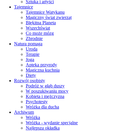
Sztuka i artyści
Tajemnice
Tajemnice Watykanu
Magiczny świat zwierząt
Błękitna Planeta
Wszechświat
Co może mózg
Zbrodnie
Natura pomaga
Uroda
Terapie
Joga
Apteka przyrody
Magiczna kuchnia
Diety
Rozwój osobisty
Podróż w głąb duszy
W poszukiwaniu mocy
Kobieta i mężczyzna
Psychotesty
Wróżka dla ducha
Archiwum
Wróżka
Wróżka - wydanie specjalne
Najlepsza okładka