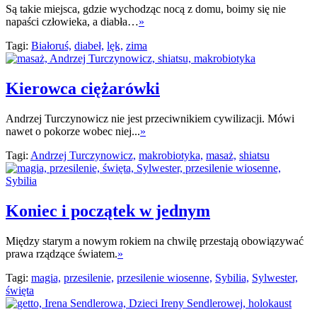
Są takie miejsca, gdzie wychodząc nocą z domu, boimy się nie
napaści człowieka, a diabła…
»
Tagi:
Białoruś,
diabeł,
lęk,
zima
Kierowca ciężarówki
Andrzej Turczynowicz nie jest przeciwnikiem cywilizacji. Mówi
nawet o pokorze wobec niej...
»
Tagi:
Andrzej Turczynowicz,
makrobiotyka,
masaż,
shiatsu
Koniec i początek w jednym
Między starym a nowym rokiem na chwilę przestają obowiązywać
prawa rządzące światem.
»
Tagi:
magia,
przesilenie,
przesilenie wiosenne,
Sybilia,
Sylwester,
święta