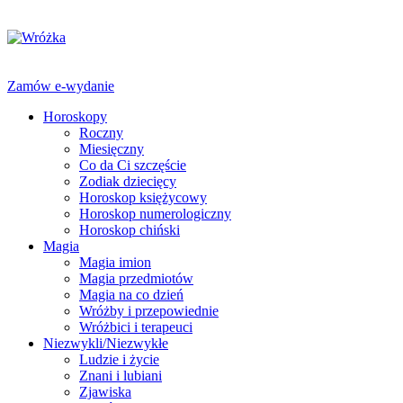
Zamów e-wydanie
Horoskopy
Roczny
Miesięczny
Co da Ci szczęście
Zodiak dziecięcy
Horoskop księżycowy
Horoskop numerologiczny
Horoskop chiński
Magia
Magia imion
Magia przedmiotów
Magia na co dzień
Wróżby i przepowiednie
Wróżbici i terapeuci
Niezwykli/Niezwykłe
Ludzie i życie
Znani i lubiani
Zjawiska