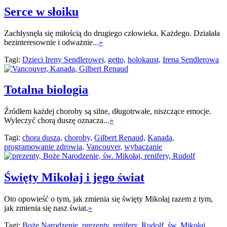
Serce w słoiku
Zachłysnęła się miłością do drugiego człowieka. Każdego. Działała
bezinteresownie i odważnie...
»
Tagi:
Dzieci Ireny Sendlerowej,
getto,
holokaust,
Irena Sendlerowa
Totalna biologia
Źródłem każdej choroby są silne, długotrwałe, niszczące emocje.
Wyleczyć chorą duszę oznacza...
»
Tagi:
chora dusza,
choroby,
Gilbert Renaud,
Kanada,
programowanie zdrowia,
Vancouver,
wybaczanie
Święty Mikołaj i jego świat
Oto opowieść o tym, jak zmienia się święty Mikołaj razem z tym,
jak zmienia się nasz świat.
»
Tagi:
Boże Narodzenie,
prezenty,
renifery,
Rudolf,
św. Mikołaj