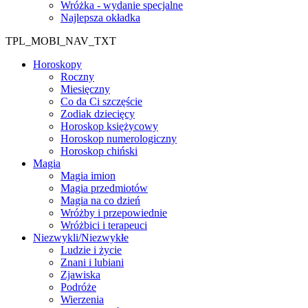
Wróżka - wydanie specjalne
Najlepsza okładka
TPL_MOBI_NAV_TXT
Horoskopy
Roczny
Miesięczny
Co da Ci szczęście
Zodiak dziecięcy
Horoskop księżycowy
Horoskop numerologiczny
Horoskop chiński
Magia
Magia imion
Magia przedmiotów
Magia na co dzień
Wróżby i przepowiednie
Wróżbici i terapeuci
Niezwykli/Niezwykłe
Ludzie i życie
Znani i lubiani
Zjawiska
Podróże
Wierzenia