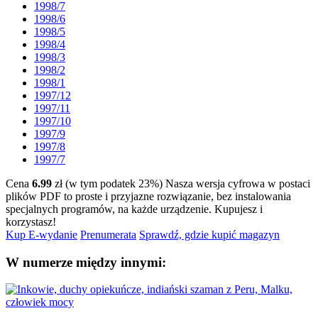
1998/7
1998/6
1998/5
1998/4
1998/3
1998/2
1998/1
1997/12
1997/11
1997/10
1997/9
1997/8
1997/7
Cena
6.99
zł (w tym podatek 23%)
Nasza wersja cyfrowa w postaci
plików PDF to proste i przyjazne rozwiązanie, bez instalowania
specjalnych programów, na każde urządzenie.
Kupujesz i
korzystasz!
Kup E-wydanie
Prenumerata
Sprawdź, gdzie kupić magazyn
W numerze między innymi: