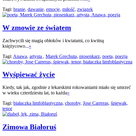
Tagi:
branie,
dawanie,
emocje,
miłość,
związek
W zmowie ze światem
Zachwycili się magią obłoków i kwiatami, co kwitną
księżycowo...
»
Tagi:
Anawa,
artysta ,
Marek Grechuta,
piosenkarz,
poeta,
poezja
Wyśpiewać życie
Kiedy, tak jak, zgodnie z lekarskimi rokowaniami miało się umrzeć
w wieku czterdziestu lat, to każda
»
Tagi:
białaczka limfoblastyczna,
choroby,
Jose Carreras,
śpiewak,
tenor
Zimowa Białoruś