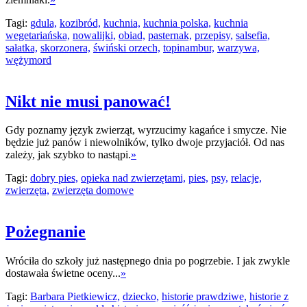
Tagi:
gdula,
kozibród,
kuchnia,
kuchnia polska,
kuchnia
wegetariańska,
nowalijki,
obiad,
pasternak,
przepisy,
salsefia,
sałatka,
skorzonera,
świński orzech,
topinambur,
warzywa,
wężymord
Nikt nie musi panować!
Gdy poznamy język zwierząt, wyrzucimy kagańce i smycze. Nie
będzie już panów i niewolników, tylko dwoje przyjaciół. Od nas
zależy, jak szybko to nastąpi.
»
Tagi:
dobry pies,
opieka nad zwierzętami,
pies,
psy,
relacje,
zwierzęta,
zwierzęta domowe
Pożegnanie
Wróciła do szkoły już następnego dnia po pogrzebie. I jak zwykle
dostawała świetne oceny...
»
Tagi:
Barbara Pietkiewicz,
dziecko,
historie prawdziwe,
historie z