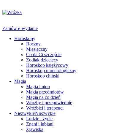
Zamów e-wydanie
Horoskopy
Roczny
Miesięczny
Co da Ci szczęście
Zodiak dziecięcy
Horoskop księżycowy
Horoskop numerologiczny
Horoskop chiński
Magia
Magia imion
Magia przedmiotów
Magia na co dzień
Wróżby i przepowiednie
Wróżbici i terapeuci
Niezwykli/Niezwykłe
Ludzie i życie
Znani i lubiani
Zjawiska