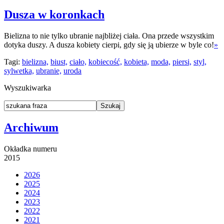
Dusza w koronkach
Bielizna to nie tylko ubranie najbliżej ciała. Ona przede wszystkim
dotyka duszy. A dusza kobiety cierpi, gdy się ją ubierze w byle co!
»
Tagi:
bielizna,
biust,
ciało,
kobiecość,
kobieta,
moda,
piersi,
styl,
sylwetka,
ubranie,
uroda
Wyszukiwarka
Archiwum
Okładka numeru
2015
2026
2025
2024
2023
2022
2021