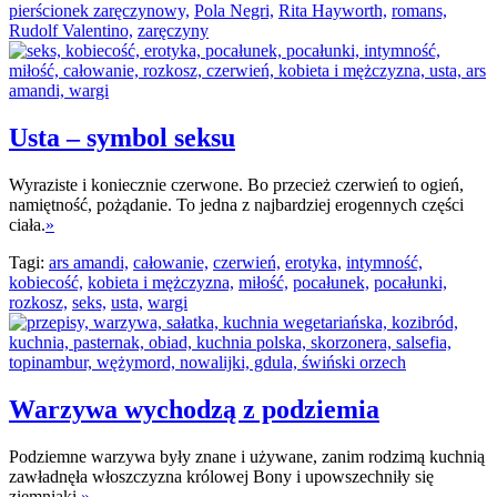
pierścionek zaręczynowy,
Pola Negri,
Rita Hayworth,
romans,
Rudolf Valentino,
zaręczyny
Usta – symbol seksu
Wyraziste i koniecznie czerwone. Bo przecież czerwień to ogień,
namiętność, pożądanie. To jedna z najbardziej erogennych części
ciała.
»
Tagi:
ars amandi,
całowanie,
czerwień,
erotyka,
intymność,
kobiecość,
kobieta i mężczyzna,
miłość,
pocałunek,
pocałunki,
rozkosz,
seks,
usta,
wargi
Warzywa wychodzą z podziemia
Podziemne warzywa były znane i używane, zanim rodzimą kuchnią
zawładnęła włoszczyzna królowej Bony i upowszechniły się
ziemniaki.
»