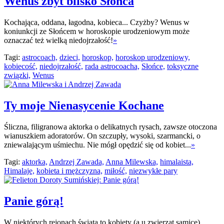
Wenus zbyt blisko Słońca
Kochająca, oddana, łagodna, kobieca... Czyżby? Wenus w
koniunkcji ze Słońcem w horoskopie urodzeniowym może
oznaczać też wielką niedojrzałość!
»
Tagi:
astrocoach,
dzieci,
horoskop,
horoskop urodzeniowy,
kobiecość,
niedojrzałość,
rada astrocoacha,
Słońce,
toksyczne
związki,
Wenus
Ty moje Nienasycenie Kochane
Śliczna, filigranowa aktorka o delikatnych rysach, zawsze otoczona
wianuszkiem adoratorów. On szczupły, wysoki, szarmancki, o
zniewalającym uśmiechu. Nie mógł opędzić się od kobiet...
»
Tagi:
aktorka,
Andrzej Zawada,
Anna Milewska,
himalaista,
Himalaje,
kobieta i mężczyzna,
miłość,
niezwykłe pary
Panie górą!
W niektórych rejonach świata to kobiety (a u zwierząt samice)