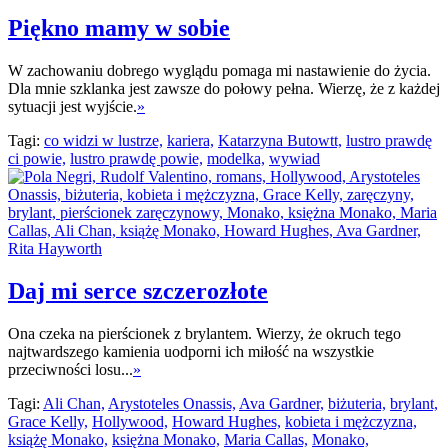
Piękno mamy w sobie
W zachowaniu dobrego wyglądu pomaga mi nastawienie do życia.
Dla mnie szklanka jest zawsze do połowy pełna. Wierzę, że z każdej
sytuacji jest wyjście.
»
Tagi:
co widzi w lustrze,
kariera,
Katarzyna Butowtt,
lustro prawdę
ci powie,
lustro prawdę powie,
modelka,
wywiad
Daj mi serce szczerozłote
Ona czeka na pierścionek z brylantem. Wierzy, że okruch tego
najtwardszego kamienia uodporni ich miłość na wszystkie
przeciwności losu...
»
Tagi:
Ali Chan,
Arystoteles Onassis,
Ava Gardner,
biżuteria,
brylant,
Grace Kelly,
Hollywood,
Howard Hughes,
kobieta i mężczyzna,
książę Monako,
księżna Monako,
Maria Callas,
Monako,