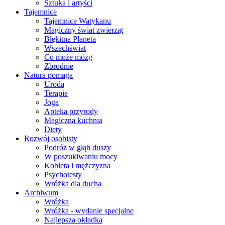
Sztuka i artyści
Tajemnice
Tajemnice Watykanu
Magiczny świat zwierząt
Błękitna Planeta
Wszechświat
Co może mózg
Zbrodnie
Natura pomaga
Uroda
Terapie
Joga
Apteka przyrody
Magiczna kuchnia
Diety
Rozwój osobisty
Podróż w głąb duszy
W poszukiwaniu mocy
Kobieta i mężczyzna
Psychotesty
Wróżka dla ducha
Archiwum
Wróżka
Wróżka - wydanie specjalne
Najlepsza okładka