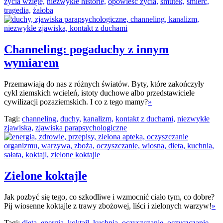
życia wzięte,
niezwykłe historie,
opowieść życia,
smutek,
śmierć,
tragedia,
żałoba
Channeling: pogaduchy z innym
wymiarem
Przemawiają do nas z różnych światów. Byty, które zakończyły
cykl ziemskich wcieleń, istoty duchowe albo przedstawiciele
cywilizacji pozaziemskich. I co z tego mamy?
»
Tagi:
channeling,
duchy,
kanalizm,
kontakt z duchami,
niezwykłe
zjawiska,
zjawiska parapsychologiczne
Zielone koktajle
Jak pozbyć się tego, co szkodliwe i wzmocnić ciało tym, co dobre?
Pij wiosenne koktajle z trawy zbożowej, liści i zielonych warzyw!
»
Tagi:
dieta,
energia,
koktajl,
kuchnia,
oczyszczanie,
oczyszczanie