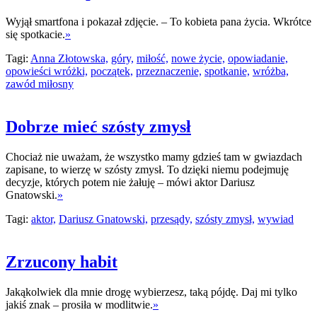
Wyjął smartfona i pokazał zdjęcie. – To kobieta pana życia. Wkrótce
się spotkacie.
»
Tagi:
Anna Złotowska,
góry,
miłość,
nowe życie,
opowiadanie,
opowieści wróżki,
początek,
przeznaczenie,
spotkanie,
wróżba,
zawód miłosny
Dobrze mieć szósty zmysł
Chociaż nie uważam, że wszystko mamy gdzieś tam w gwiazdach
zapisane, to wierzę w szósty zmysł. To dzięki niemu podejmuję
decyzje, których potem nie żałuję – mówi aktor Dariusz
Gnatowski.
»
Tagi:
aktor,
Dariusz Gnatowski,
przesądy,
szósty zmysł,
wywiad
Zrzucony habit
Jakąkolwiek dla mnie drogę wybierzesz, taką pójdę. Daj mi tylko
jakiś znak – prosiła w modlitwie.
»