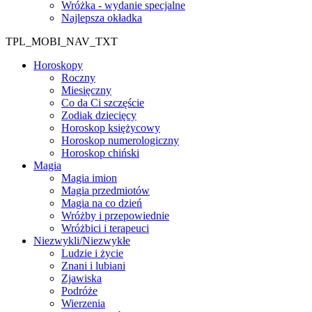
Wróżka - wydanie specjalne
Najlepsza okładka
TPL_MOBI_NAV_TXT
Horoskopy
Roczny
Miesięczny
Co da Ci szczęście
Zodiak dziecięcy
Horoskop księżycowy
Horoskop numerologiczny
Horoskop chiński
Magia
Magia imion
Magia przedmiotów
Magia na co dzień
Wróżby i przepowiednie
Wróżbici i terapeuci
Niezwykli/Niezwykłe
Ludzie i życie
Znani i lubiani
Zjawiska
Podróże
Wierzenia