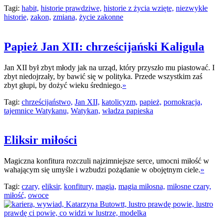
Tagi:
habit,
historie prawdziwe,
historie z życia wzięte,
niezwykłe
historie,
zakon,
zmiana,
życie zakonne
Papież Jan XII: chrześcijański Kaligula
Jan XII był zbyt młody jak na urząd, który przyszło mu piastować. I
zbyt niedojrzały, by bawić się w polityka. Przede wszystkim zaś
zbyt głupi, by dożyć wieku średniego.
»
Tagi:
chrześcijaństwo,
Jan XII,
katolicyzm,
papież,
pornokracja,
tajemnice Watykanu,
Watykan,
władza papieska
Eliksir miłości
Magiczna konfitura rozczuli najzimniejsze serce, umocni miłość w
wahającym się umyśle i wzbudzi pożądanie w obojętnym ciele.
»
Tagi:
czary,
eliksir,
konfitury,
magia,
magia miłosna,
miłosne czary,
miłość,
owoce