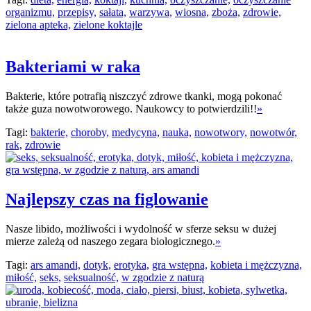
organizmu,
przepisy,
sałata,
warzywa,
wiosna,
zboża,
zdrowie,
zielona apteka,
zielone koktajle
Bakteriami w raka
Bakterie, które potrafią niszczyć zdrowe tkanki, mogą pokonać
także guza nowotworowego. Naukowcy to potwierdzili!!
»
Tagi:
bakterie,
choroby,
medycyna,
nauka,
nowotwory,
nowotwór,
rak,
zdrowie
Najlepszy czas na figlowanie
Nasze libido, możliwości i wydolność w sferze seksu w dużej
mierze zależą od naszego zegara biologicznego.
»
Tagi:
ars amandi,
dotyk,
erotyka,
gra wstępna,
kobieta i mężczyzna,
miłość,
seks,
seksualność,
w zgodzie z naturą