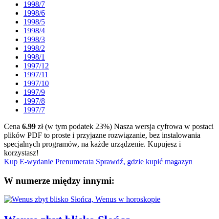
1998/7
1998/6
1998/5
1998/4
1998/3
1998/2
1998/1
1997/12
1997/11
1997/10
1997/9
1997/8
1997/7
Cena
6.99
zł (w tym podatek 23%)
Nasza wersja cyfrowa w postaci
plików PDF to proste i przyjazne rozwiązanie, bez instalowania
specjalnych programów, na każde urządzenie.
Kupujesz i
korzystasz!
Kup E-wydanie
Prenumerata
Sprawdź, gdzie kupić magazyn
W numerze między innymi: