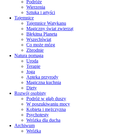
Podróże
Wierzenia
Sztuka i artyści
Tajemnice
Tajemnice Watykanu
Magiczny świat zwierząt
Błękitna Planeta
Wszechświat
Co może mózg
Zbrodnie
Natura pomaga
Uroda
Terapie
Joga
Apteka przyrody
Magiczna kuchnia
Diety
Rozwój osobisty
Podróż w głąb duszy
W poszukiwaniu mocy
Kobieta i mężczyzna
Psychotesty
Wróżka dla ducha
Archiwum
Wróżka