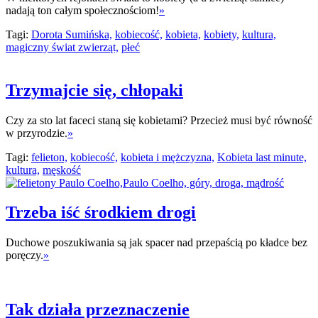
nadają ton całym społecznościom!
»
Tagi:
Dorota Sumińska,
kobiecość,
kobieta,
kobiety,
kultura,
magiczny świat zwierząt,
płeć
Trzymajcie się, chłopaki
Czy za sto lat faceci staną się kobietami? Przecież musi być równość
w przyrodzie.
»
Tagi:
felieton,
kobiecość,
kobieta i mężczyzna,
Kobieta last minute,
kultura,
męskość
Trzeba iść środkiem drogi
Duchowe poszukiwania są jak spacer nad przepaścią po kładce bez
poręczy.
»
Tak działa przeznaczenie