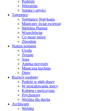
Podróże
Wierzenia
Sztuka i artyści
Tajemnice
Tajemnice Watykanu
Magiczny świat zwierząt
Błękitna Planeta
Wszechświat
Co może mózg
Zbrodnie
Natura pomaga
Uroda
Terapie
Joga
Apteka przyrody
Magiczna kuchnia
Diety
Rozwój osobisty
Podróż w głąb duszy
W poszukiwaniu mocy
Kobieta i mężczyzna
Psychotesty
Wróżka dla ducha
Archiwum
Wróżka