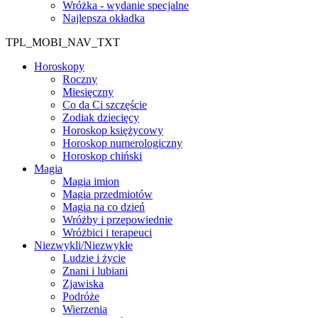
Wróżka - wydanie specjalne
Najlepsza okładka
TPL_MOBI_NAV_TXT
Horoskopy
Roczny
Miesięczny
Co da Ci szczęście
Zodiak dziecięcy
Horoskop księżycowy
Horoskop numerologiczny
Horoskop chiński
Magia
Magia imion
Magia przedmiotów
Magia na co dzień
Wróżby i przepowiednie
Wróżbici i terapeuci
Niezwykli/Niezwykłe
Ludzie i życie
Znani i lubiani
Zjawiska
Podróże
Wierzenia