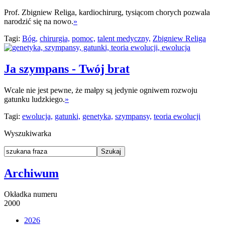
Prof. Zbigniew Religa, kardiochirurg, tysiącom chorych pozwala
narodzić się na nowo.
»
Tagi:
Bóg,
chirurgia,
pomoc,
talent medyczny,
Zbigniew Religa
Ja szympans - Twój brat
Wcale nie jest pewne, że małpy są jedynie ogniwem rozwoju
gatunku ludzkiego.
»
Tagi:
ewolucja,
gatunki,
genetyka,
szympansy,
teoria ewolucji
Wyszukiwarka
Archiwum
Okładka numeru
2000
2026