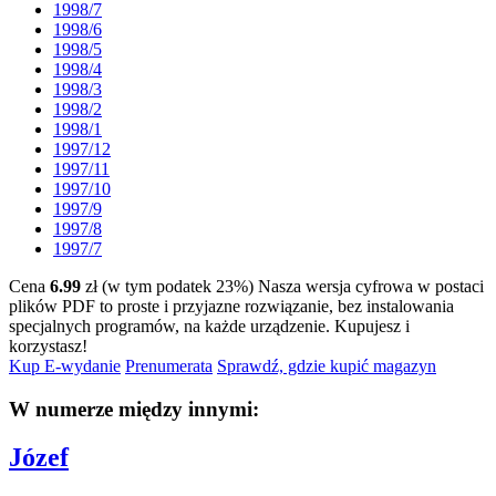
1998/7
1998/6
1998/5
1998/4
1998/3
1998/2
1998/1
1997/12
1997/11
1997/10
1997/9
1997/8
1997/7
Cena
6.99
zł (w tym podatek 23%)
Nasza wersja cyfrowa w postaci
plików PDF to proste i przyjazne rozwiązanie, bez instalowania
specjalnych programów, na każde urządzenie.
Kupujesz i
korzystasz!
Kup E-wydanie
Prenumerata
Sprawdź, gdzie kupić magazyn
W numerze między innymi:
Józef