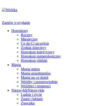
Zamów e-wydanie
Horoskopy
Roczny
Miesięczny
Co da Ci szczęście
Zodiak dziecięcy
Horoskop księżycowy
Horoskop numerologiczny
Horoskop chiński
Magia
Magia imion
Magia przedmiotów
Magia na co dzień
Wróżby i przepowiednie
Wróżbici i terapeuci
Niezwykli/Niezwykłe
Ludzie i życie
Znani i lubiani
Zjawiska