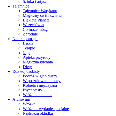
Sztuka i artyści
Tajemnice
Tajemnice Watykanu
Magiczny świat zwierząt
Błękitna Planeta
Wszechświat
Co może mózg
Zbrodnie
Natura pomaga
Uroda
Terapie
Joga
Apteka przyrody
Magiczna kuchnia
Diety
Rozwój osobisty
Podróż w głąb duszy
W poszukiwaniu mocy
Kobieta i mężczyzna
Psychotesty
Wróżka dla ducha
Archiwum
Wróżka
Wróżka - wydanie specjalne
Najlepsza okładka