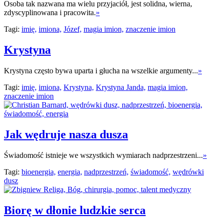
Osoba tak nazwana ma wielu przyjaciół, jest solidna, wierna,
zdyscyplinowana i pracowita.
»
Tagi:
imię,
imiona,
Józef,
magia imion,
znaczenie imion
Krystyna
Krystyna często bywa uparta i głucha na wszelkie argumenty...
»
Tagi:
imię,
imiona,
Krystyna,
Krystyna Janda,
magia imion,
znaczenie imion
Jak wędruje nasza dusza
Świadomość istnieje we wszystkich wymiarach nadprzestrzeni...
»
Tagi:
bioenergia,
energia,
nadprzestrzeń,
świadomość,
wędrówki
dusz
Biorę w dłonie ludzkie serca