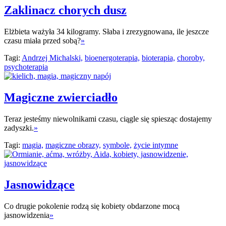
Zaklinacz chorych dusz
Elżbieta ważyła 34 kilogramy. Słaba i zrezygnowana, ile jeszcze
czasu miała przed sobą?
»
Tagi:
Andrzej Michalski,
bioenergoterapia,
bioterapia,
choroby,
psychoterapia
Magiczne zwierciadło
Teraz jesteśmy niewolnikami czasu, ciągle się spiesząc dostajemy
zadyszki.
»
Tagi:
magia,
magiczne obrazy,
symbole,
życie intymne
Jasnowidzące
Co drugie pokolenie rodzą się kobiety obdarzone mocą
jasnowidzenia
»