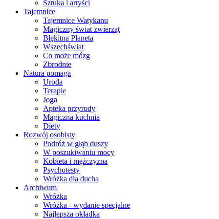
Sztuka i artyści
Tajemnice
Tajemnice Watykanu
Magiczny świat zwierząt
Błękitna Planeta
Wszechświat
Co może mózg
Zbrodnie
Natura pomaga
Uroda
Terapie
Joga
Apteka przyrody
Magiczna kuchnia
Diety
Rozwój osobisty
Podróż w głąb duszy
W poszukiwaniu mocy
Kobieta i mężczyzna
Psychotesty
Wróżka dla ducha
Archiwum
Wróżka
Wróżka - wydanie specjalne
Najlepsza okładka