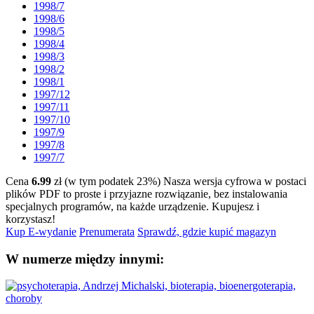
1998/7
1998/6
1998/5
1998/4
1998/3
1998/2
1998/1
1997/12
1997/11
1997/10
1997/9
1997/8
1997/7
Cena
6.99
zł (w tym podatek 23%)
Nasza wersja cyfrowa w postaci
plików PDF to proste i przyjazne rozwiązanie, bez instalowania
specjalnych programów, na każde urządzenie.
Kupujesz i
korzystasz!
Kup E-wydanie
Prenumerata
Sprawdź, gdzie kupić magazyn
W numerze między innymi: