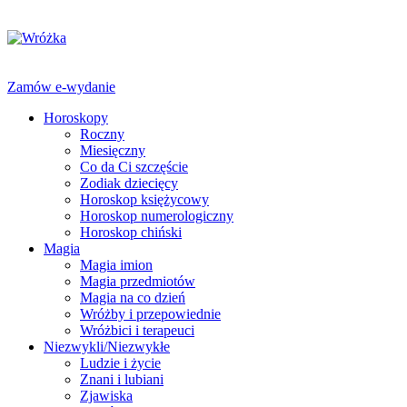
Zamów e-wydanie
Horoskopy
Roczny
Miesięczny
Co da Ci szczęście
Zodiak dziecięcy
Horoskop księżycowy
Horoskop numerologiczny
Horoskop chiński
Magia
Magia imion
Magia przedmiotów
Magia na co dzień
Wróżby i przepowiednie
Wróżbici i terapeuci
Niezwykli/Niezwykłe
Ludzie i życie
Znani i lubiani
Zjawiska