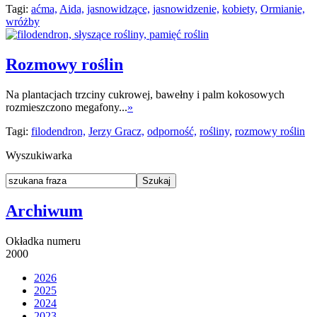
Tagi:
aćma,
Aida,
jasnowidzące,
jasnowidzenie,
kobiety,
Ormianie,
wróżby
Rozmowy roślin
Na plantacjach trzciny cukrowej, bawełny i palm kokosowych
rozmieszczono megafony...
»
Tagi:
filodendron,
Jerzy Gracz,
odporność,
rośliny,
rozmowy roślin
Wyszukiwarka
Archiwum
Okładka numeru
2000
2026
2025
2024
2023