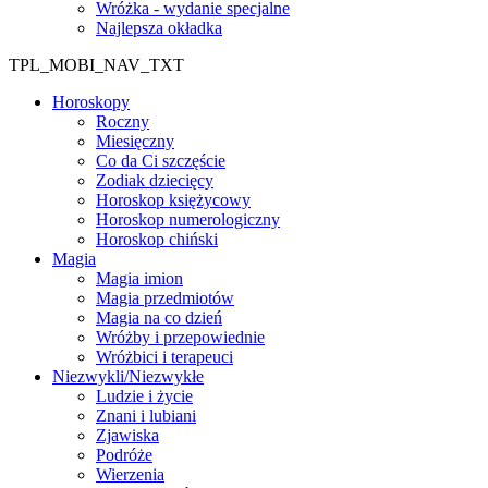
Wróżka - wydanie specjalne
Najlepsza okładka
TPL_MOBI_NAV_TXT
Horoskopy
Roczny
Miesięczny
Co da Ci szczęście
Zodiak dziecięcy
Horoskop księżycowy
Horoskop numerologiczny
Horoskop chiński
Magia
Magia imion
Magia przedmiotów
Magia na co dzień
Wróżby i przepowiednie
Wróżbici i terapeuci
Niezwykli/Niezwykłe
Ludzie i życie
Znani i lubiani
Zjawiska
Podróże
Wierzenia