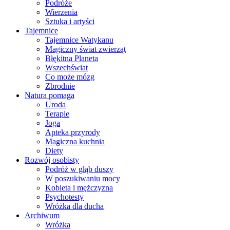
Podróże
Wierzenia
Sztuka i artyści
Tajemnice
Tajemnice Watykanu
Magiczny świat zwierząt
Błękitna Planeta
Wszechświat
Co może mózg
Zbrodnie
Natura pomaga
Uroda
Terapie
Joga
Apteka przyrody
Magiczna kuchnia
Diety
Rozwój osobisty
Podróż w głąb duszy
W poszukiwaniu mocy
Kobieta i mężczyzna
Psychotesty
Wróżka dla ducha
Archiwum
Wróżka